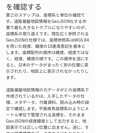
を確認する
第三のステップは、座標系と単位の確認で
す。道路基盤地図情報をGeoJSON化する作
業で最も大きなトラブルになりやすいのが、
座標系の取り違えです。現在広く参照される
GeoJSONの仕様では、座標参照系はWGS 84
を用いた経度、緯度の10進度表記を基本と
します。座標配列の順序は緯度、経度ではな
く、経度、緯度の順です。この順序を逆にす
ると、日本のデータがまったく別の位置に表
示されたり、地図上に表示されなかったりし
ます。
道路基盤地図情報の元データがどの座標系で
作成されているかは、入手したデータの仕
様、メタデータ、付属資料、読み込み時の設
定で確認します。平面直角座標系のようにメ
ートル単位で管理される座標を、そのまま
GeoJSONの経度緯度として出力すると、地
図表示では正しい位置に出ません。逆に、す