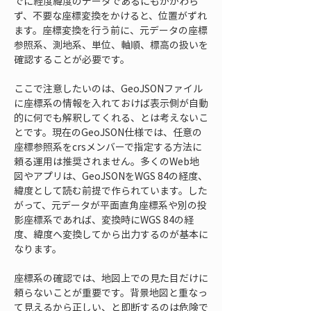
でに経度緯度のデータであるにもかかわら
ず、不要な座標変換をかけると、位置がずれ
ます。座標変換を行う前に、元データの座標
参照系、測地系、単位、軸順、標高の扱いを
確認することが必要です。
ここで注意したいのは、GeoJSONファイル
に座標系の情報を入れておけば表示側が自動
的に何でも解釈してくれる、とは考えないこ
とです。現在のGeoJSON仕様では、任意の
座標参照系をcrsメンバーで指定する方法に
頼る運用は推奨されません。多くのWeb地
図やアプリは、GeoJSONをWGS 84の経度、
緯度として読む前提で作られています。した
がって、元データが平面直角座標系や別の投
影座標系であれば、変換時にWGS 84の経
度、緯度へ変換してから出力するのが基本に
なります。
座標系の確認では、地図上での見た目だけに
頼らないことが重要です。背景地図と重なっ
て見えるから正しい、と即断するのは危険で