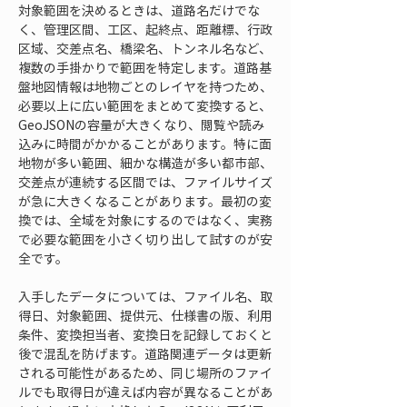
対象範囲を決めるときは、道路名だけでな
く、管理区間、工区、起終点、距離標、行政
区域、交差点名、橋梁名、トンネル名など、
複数の手掛かりで範囲を特定します。道路基
盤地図情報は地物ごとのレイヤを持つため、
必要以上に広い範囲をまとめて変換すると、
GeoJSONの容量が大きくなり、閲覧や読み
込みに時間がかかることがあります。特に面
地物が多い範囲、細かな構造が多い都市部、
交差点が連続する区間では、ファイルサイズ
が急に大きくなることがあります。最初の変
換では、全域を対象にするのではなく、実務
で必要な範囲を小さく切り出して試すのが安
全です。
入手したデータについては、ファイル名、取
得日、対象範囲、提供元、仕様書の版、利用
条件、変換担当者、変換日を記録しておくと
後で混乱を防げます。道路関連データは更新
される可能性があるため、同じ場所のファイ
ルでも取得日が違えば内容が異なることがあ