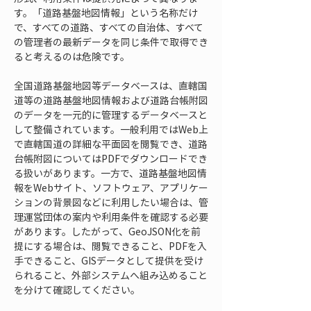
す。「道路基盤地図情報」という名称だけ
で、すべての道路、すべての自治体、すべて
の管理者の最新データを同じ条件で取得でき
ると考えるのは危険です。
全国道路基盤地図等データベースは、直轄国
道等の道路基盤地図情報および道路台帳附図
のデータを一元的に管理するデータベースと
して整備されています。一般利用ではWeb上
で直轄国道の詳細な平面図を閲覧でき、道路
台帳附図についてはPDFでダウンロードでき
る扱いがあります。一方で、道路基盤地図情
報をWebサイト、ソフトウェア、アプリケー
ションの背景図などに利用したい場合は、管
理運営団体の案内や利用条件を確認する必要
があります。したがって、GeoJSON化を前
提にする場合は、閲覧できること、PDFを入
手できること、GISデータとして提供を受け
られること、外部システムへ組み込めること
を分けて確認してください。