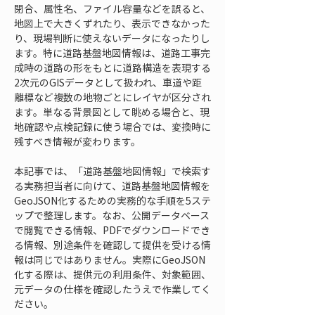
閉合、属性名、ファイル容量などを誤ると、
地図上で大きくずれたり、表示できなかった
り、現場判断に使えないデータになったりし
ます。特に道路基盤地図情報は、道路工事完
成時の道路の形をもとに道路構造を表現する
2次元のGISデータとして扱われ、車道や距
離標など複数の地物ごとにレイヤが区分され
ます。単なる背景図として眺める場合と、現
地確認や点検記録に使う場合では、変換時に
残すべき情報が変わります。
本記事では、「道路基盤地図情報」で検索す
る実務担当者に向けて、道路基盤地図情報を
GeoJSON化するための実務的な手順を5ステ
ップで整理します。なお、公開データベース
で閲覧できる情報、PDFでダウンロードでき
る情報、別途条件を確認して提供を受ける情
報は同じではありません。実際にGeoJSON
化する際は、提供元の利用条件、対象範囲、
元データの仕様を確認したうえで作業してく
ださい。