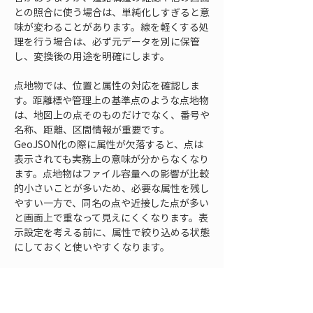
との照合に使う場合は、単純化しすぎると意
味が変わることがあります。線を軽くする処
理を行う場合は、必ず元データを別に保管
し、変換後の用途を明確にします。
点地物では、位置と属性の対応を確認しま
す。距離標や管理上の基準点のような点地物
は、地図上の点そのものだけでなく、番号や
名称、距離、区間情報が重要です。
GeoJSON化の際に属性が欠落すると、点は
表示されても実務上の意味が分からなくなり
ます。点地物はファイル容量への影響が比較
的小さいことが多いため、必要な属性を残し
やすい一方で、同名の点や近接した点が多い
と画面上で重なって見えにくくなります。表
示設定を考える前に、属性で絞り込める状態
にしておくと使いやすくなります。
属性点検では、空欄、文字化け、不要な制御
文字、桁あふれ、日付形式のばらつき、数値
と文字列の混在を確認します。GeoJSONの