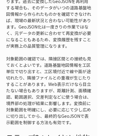
ります。過去に変換したGeoJSONを再利用
する場合も、そのデータがいつの道路基盤地
図情報から作られたものかを確認できなけれ
ば、現場の最新状況と合わない可能性があり
ます。GeoJSON化は一度きりの作業ではな
く、元データの更新に合わせて再変換が必要
になることもあるため、変換履歴を残すこと
が実務上の品質管理になります。
対象範囲の確認では、隣接区間との接続も見
ておくとよいです。道路基盤地図情報を工区
単位で切り出すと、工区境付近で線や面が途
切れたり、隣接ファイルとの重複が生じたり
することがあります。Web表示だけなら目立
たない場合もありますが、距離計測、面積確
認、範囲選択、交差判定などに使う場合は、
境界部の処理が結果に影響します。変換前に
対象範囲を明確にし、必要に応じて少し広め
に切り出してから、最終的なGeoJSONで表
示範囲を制御する方法も有効です。