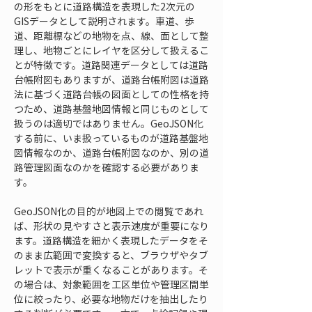
の形をもとに道路構造を表現した2次元の
GISデータとして説明されます。車道、歩
道、距離標などの地物を点、線、面として整
理し、地物ごとにレイヤを区分して扱えるこ
とが特徴です。道路関連データとしては道路
台帳附図もありますが、道路台帳附図は道路
法に基づく道路台帳の図面としての性格を持
つため、道路基盤地図情報と同じものとして
扱うのは適切ではありません。GeoJSON化
する前に、いま扱っているものが道路基盤地
図情報なのか、道路台帳附図なのか、別の道
路管理図面なのかを確認する必要がありま
す。
GeoJSON化の目的が地図上での閲覧であれ
ば、形状の見やすさと表示速度が重要になり
ます。道路構造を細かく表現したデータをそ
のまま広範囲で変換すると、ブラウザやタブ
レットで表示が重くなることがあります。そ
の場合は、対象範囲を工区単位や管理区間単
位に絞ったり、必要な地物だけを抽出したり