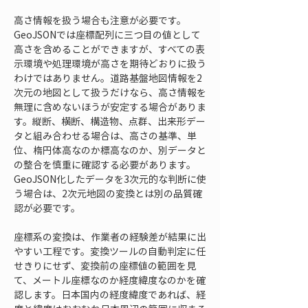
高さ情報を扱う場合も注意が必要です。
GeoJSONでは座標配列に三つ目の値として
高さを含めることができますが、すべての表
示環境や処理環境が高さを期待どおりに扱う
わけではありません。道路基盤地図情報を2
次元の地図として扱うだけなら、高さ情報を
無理に含めないほうが安定する場合がありま
す。縦断、横断、構造物、点群、出来形デー
タと組み合わせる場合は、高さの基準、単
位、楕円体高なのか標高なのか、別データと
の整合を慎重に確認する必要があります。
GeoJSON化したデータを3次元的な判断に使
う場合は、2次元地図の変換とは別の品質確
認が必要です。
座標系の変換は、作業者の経験差が結果に出
やすい工程です。変換ツールの自動判定に任
せきりにせず、変換前の座標値の範囲を見
て、メートル座標なのか経度緯度なのかを確
認します。日本国内の経度緯度であれば、経