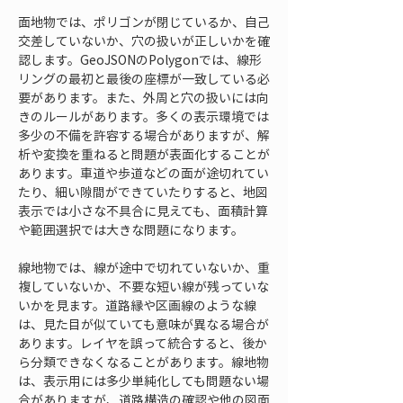
面地物では、ポリゴンが閉じているか、自己
交差していないか、穴の扱いが正しいかを確
認します。GeoJSONのPolygonでは、線形
リングの最初と最後の座標が一致している必
要があります。また、外周と穴の扱いには向
きのルールがあります。多くの表示環境では
多少の不備を許容する場合がありますが、解
析や変換を重ねると問題が表面化することが
あります。車道や歩道などの面が途切れてい
たり、細い隙間ができていたりすると、地図
表示では小さな不具合に見えても、面積計算
や範囲選択では大きな問題になります。
線地物では、線が途中で切れていないか、重
複していないか、不要な短い線が残っていな
いかを見ます。道路縁や区画線のような線
は、見た目が似ていても意味が異なる場合が
あります。レイヤを誤って統合すると、後か
ら分類できなくなることがあります。線地物
は、表示用には多少単純化しても問題ない場
合がありますが、道路構造の確認や他の図面