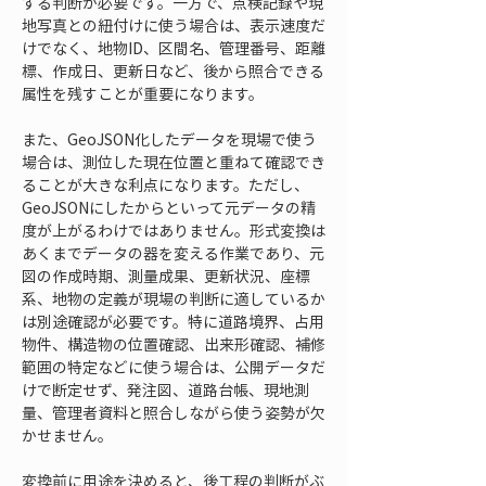
する判断が必要です。一方で、点検記録や現
地写真との紐付けに使う場合は、表示速度だ
けでなく、地物ID、区間名、管理番号、距離
標、作成日、更新日など、後から照合できる
属性を残すことが重要になります。
また、GeoJSON化したデータを現場で使う
場合は、測位した現在位置と重ねて確認でき
ることが大きな利点になります。ただし、
GeoJSONにしたからといって元データの精
度が上がるわけではありません。形式変換は
あくまでデータの器を変える作業であり、元
図の作成時期、測量成果、更新状況、座標
系、地物の定義が現場の判断に適しているか
は別途確認が必要です。特に道路境界、占用
物件、構造物の位置確認、出来形確認、補修
範囲の特定などに使う場合は、公開データだ
けで断定せず、発注図、道路台帳、現地測
量、管理者資料と照合しながら使う姿勢が欠
かせません。
変換前に用途を決めると、後工程の判断がぶ