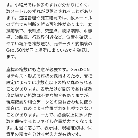
す。小縮尺では多少のずれが分かりにくく、
数メートルのずれが見落とされることがあり
ます。道路管理や施工確認では、数メートル
のずれでも判断を誤る可能性があります。変
換前後で、既知点、交差点、橋梁端部、距離
標、道路端、行政界付近など、位置を確認し
やすい場所を複数選び、元データと変換後の
GeoJSONが同じ場所に出ているかを確認し
ます。
座標の桁数にも注意が必要です。GeoJSON
はテキスト形式で座標を保持するため、変換
設定によっては小数点以下の桁が丸められる
ことがあります。表示だけが目的であれば過
度に細かい桁数は不要な場合もありますが、
現場確認や測位データとの重ね合わせに使う
場合は、丸めによる位置ずれを無視できない
ことがあります。一方で、必要以上に多い桁
数を保持するとファイル容量が大きくなりま
す。用途に応じて、表示用、現場確認用、保
管用の精度を分ける考え方が有効です。