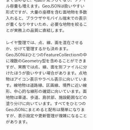
ル容量も増えます。GeoJSONは扱いやすい
形式ですが、大量の座標を含む面地物を多数
入れると、ブラウザやモバイル端末での表示
が重くなりやすいため、必要な地物を絞るこ
とが実務上の品質に直結します。
レイヤ整理では、点、線、面を混在させる
か、分けて管理するかも決めます。
GeoJSONはひとつのFeatureCollectionの中
に複数のGeometry型を含めることができま
すが、実務では点、線、面を別ファイルに分
けたほうが扱いやすい場合があります。点地
物はアイコン表示やラベル表示に向いていま
す。線地物は道路縁、区画線、境界に近い線
形、中心的な線形の確認に向いています。面
地物は車道、歩道、島状部、施設範囲などの
塗り分けに向いています。すべてをひとつの
GeoJSONにまとめると配布は簡単になりま
すが、表示設定や更新管理が複雑になること
があります。