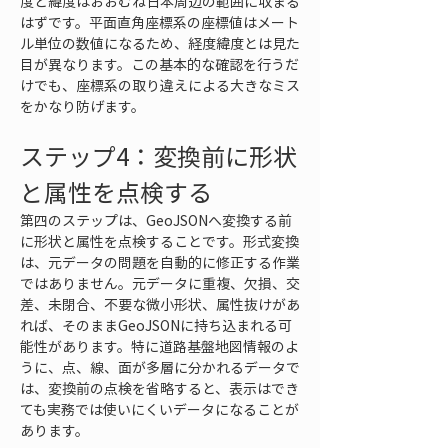
度と緯度はおおむね日本周辺の範囲に収まる
はずです。平面直角座標系の座標値はメート
ル単位の数値になるため、経度緯度とは見た
目が異なります。この基本的な確認を行うだ
けでも、座標系の取り違えによる大きなミス
をかなり防げます。
ステップ4：変換前に形状
と属性を点検する
第四のステップは、GeoJSONへ変換する前
に形状と属性を点検することです。形式変換
は、元データの問題を自動的に修正する作業
ではありません。元データに重複、欠損、交
差、未閉合、不要な微小形状、属性抜けがあ
れば、そのままGeoJSONに持ち込まれる可
能性があります。特に道路基盤地図情報のよ
うに、点、線、面が多層に分かれるデータで
は、変換前の点検を省略すると、表示はでき
ても実務では使いにくいデータになることが
あります。