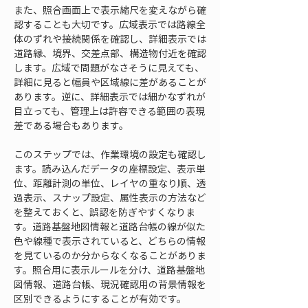
また、照合画面上で表示縮尺を変えながら確
認することも大切です。広域表示では路線全
体のずれや接続関係を確認し、詳細表示では
道路縁、境界、交差点部、構造物付近を確認
します。広域で問題がなさそうに見えても、
詳細に見ると幅員や区域線に差があることが
あります。逆に、詳細表示では細かなずれが
目立っても、管理上は許容できる範囲の表現
差である場合もあります。
このステップでは、作業環境の設定も確認し
ます。読み込んだデータの座標設定、表示単
位、距離計測の単位、レイヤの重なり順、透
過表示、スナップ設定、属性表示の方法など
を整えておくと、誤認を防ぎやすくなりま
す。道路基盤地図情報と道路台帳の線が似た
色や線種で表示されていると、どちらの情報
を見ているのか分からなくなることがありま
す。照合用に表示ルールを分け、道路基盤地
図情報、道路台帳、現況確認用の背景情報を
区別できるようにすることが有効です。