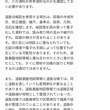
か、どの資料が参考資料なのかを確認してお
く必要があります。
道路台帳図を使用する場合は、図面の作成年
月、修正履歴、縮尺、基準点、図郭、凡例、
注記を確認します。紙図面を読み取って電子
化した資料では、読み取り時の歪みや縮尺の
ずれ、図面の傾きが含まれることがありま
す。見た目には地図上に重ねられていても、
元図の精度や電子化手順によって位置ずれが
生じている可能性があります。そのため、道
路基盤地図情報と重ね合わせたときに差が出
たとしても、すぐに現地や台帳の誤りと判断
するのは適切ではありません。
また、道路基盤地図情報と道路台帳では、同
じ道路を表していても表現単位が異なること
があります。道路基盤地図情報では道路区域
や道路縁が地物として整理されている一方、
道路台帳では路線単位や区間単位で幅員や延
長が管理されていることがあります。道路中
心線も、実際の道路中心を表す場合、管理上