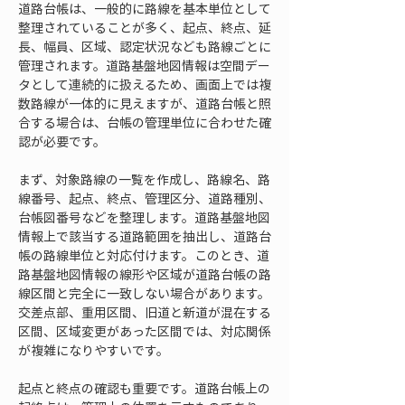
道路台帳は、一般的に路線を基本単位として
整理されていることが多く、起点、終点、延
長、幅員、区域、認定状況なども路線ごとに
管理されます。道路基盤地図情報は空間デー
タとして連続的に扱えるため、画面上では複
数路線が一体的に見えますが、道路台帳と照
合する場合は、台帳の管理単位に合わせた確
認が必要です。
まず、対象路線の一覧を作成し、路線名、路
線番号、起点、終点、管理区分、道路種別、
台帳図番号などを整理します。道路基盤地図
情報上で該当する道路範囲を抽出し、道路台
帳の路線単位と対応付けます。このとき、道
路基盤地図情報の線形や区域が道路台帳の路
線区間と完全に一致しない場合があります。
交差点部、重用区間、旧道と新道が混在する
区間、区域変更があった区間では、対応関係
が複雑になりやすいです。
起点と終点の確認も重要です。道路台帳上の