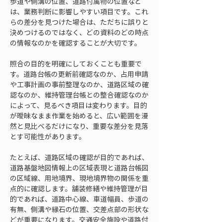
歩道や側溝の位置、道路付属物の位置など
は、業務判断に影響しやすい項目です。これ
らの差分を見つけた場合は、ただちに誤りと
決めつけるのではなく、どの資料のどの時点
の情報なのかを確認することが大切です。
照合の目的を明確にしておくことも重要で
す。道路台帳の更新前確認なのか、占用申請
や工事計画の事前整理なのか、道路区域の確
認なのか、維持管理台帳との整合確認なのか
によって、見るべき項目は変わります。目的
が曖昧なまま作業を始めると、広い範囲を漫
然と見比べるだけになり、重要な差分を見落
とす可能性があります。
たとえば、道路区域の確認が目的であれば、
道路基盤地図情報上の区域表現と道路台帳図
の区域線、用地境界、現地境界物の関係を重
点的に確認します。舗装修繕や維持管理が目
的であれば、道路中心線、車道幅員、歩道の
有無、側溝や縁石の位置、交差点部の形状な
どが重要になります。交通安全施設や道路付