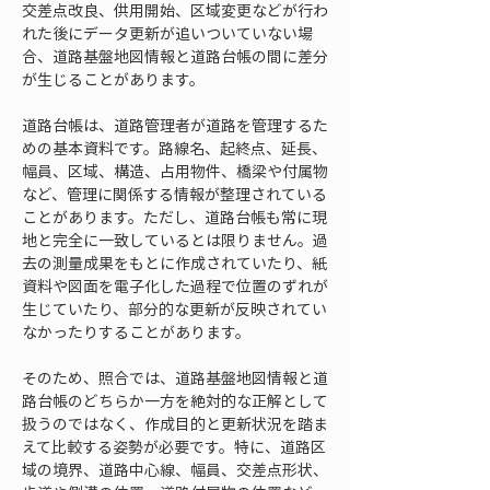
交差点改良、供用開始、区域変更などが行わ
れた後にデータ更新が追いついていない場
合、道路基盤地図情報と道路台帳の間に差分
が生じることがあります。
道路台帳は、道路管理者が道路を管理するた
めの基本資料です。路線名、起終点、延長、
幅員、区域、構造、占用物件、橋梁や付属物
など、管理に関係する情報が整理されている
ことがあります。ただし、道路台帳も常に現
地と完全に一致しているとは限りません。過
去の測量成果をもとに作成されていたり、紙
資料や図面を電子化した過程で位置のずれが
生じていたり、部分的な更新が反映されてい
なかったりすることがあります。
そのため、照合では、道路基盤地図情報と道
路台帳のどちらか一方を絶対的な正解として
扱うのではなく、作成目的と更新状況を踏ま
えて比較する姿勢が必要です。特に、道路区
域の境界、道路中心線、幅員、交差点形状、