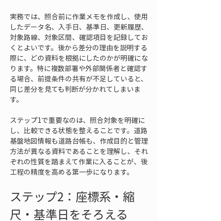
実務では、照合前に作業メモを作成し、使用
したデータ名、入手日、基準日、更新履歴、
対象路線、対象区間、確認項目を記録してお
くとよいです。後から差分の理由を説明する
際に、どの資料を根拠にしたのかが明確にな
ります。特に複数部署や外部関係者と確認す
る場合、前提条件の共有が不足していると、
同じ差分を見ても判断が分かれてしまいま
す。
ステップ1で重要なのは、照合対象を明確に
し、比較できる状態を整えることです。道路
基盤地図情報も道路台帳も、作成目的と管理
方法が異なる資料であることを理解し、それ
ぞれの性質を踏まえて作業に入ることが、後
工程の精度を高める第一歩になります。
ステップ2：座標系・縮
尺・基準日をそろえる