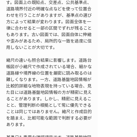
す。図面上の既知点、交差点、公共基準点、
道路境界付近の明確な点などを使って位置合
わせを行うことがありますが、基準点の選び
方によって結果が変わります。図面全体を一
律に合わせると一部の区間でずれが残ること
もあります。古い図面では、図面自体に伸縮
や歪みがあるため、局所的な一致を過度に信
用しないことが大切です。
縮尺の違いも照合結果に影響します。道路台
帳図が小縮尺で作成されている場合、細かな
道路縁や境界線の位置を厳密に読み取るのは
難しくなります。一方、道路基盤地図情報が
比較的詳細な地物表現を持っている場合、見
た目には道路基盤地図情報の方が精密に見え
ることがあります。しかし、精密に見えるこ
とと、管理判断の根拠として常に優先できる
ことは同じではありません。縮尺と作成目的
を踏まえ、比較可能な範囲で判断する必要が
あります。