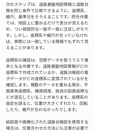
次のステップは、道路基盤地図情報と道路台
帳を同じ条件で比較できるように、座標系、
縮尺、基準日をそろえることです。照合作業
では、地図上に重ねるだけで差分が見えるた
め、つい視覚的な一致不一致に注目しがちで
す。しかし、座標系や縮尺が合っていなけれ
ば、実際には一致している情報でもずれて見
えることがあります。
座標系の確認は、空間データを扱ううえで基
本となる作業です。道路基盤地図情報がどの
座標系で作成されているか、道路台帳図の電
子データがどの座標系に変換されているかを
確認します。複数のデータを重ねる場合、平
面直角座標系、緯度経度、独自の図面座標な
どが混在していることがあります。座標系の
設定を誤ると、位置が大きくずれたり、回転
したり、縮尺が合わなかったりします。
紙図面や画像化された道路台帳図を使用する
場合は、位置合わせの方法にも注意が必要で