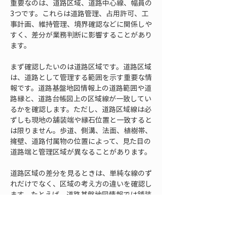
重要なのは、道路区域、道路中心線、幅員の
3つです。これらは道路管理、占用許可、工
事計画、維持管理、境界確認などに関係しや
すく、差分が業務判断に影響することがあり
ます。
まず確認したいのは道路区域です。道路区域
は、道路として管理する範囲を示す重要な情
報です。道路基盤地図情報上の道路範囲や道
路縁と、道路台帳図上の区域線が一致してい
るかを確認します。ただし、道路区域線は必
ずしも現地の舗装端や縁石位置と一致すると
は限りません。歩道、側溝、法面、植樹帯、
擁壁、道路付属物の位置によって、見た目の
道路端と管理区域が異なることがあります。
道路区域の差分を見るときは、単純な線のず
れだけでなく、区域の考え方の違いを確認し
ます。たとえば、道路基盤地図情報では舗装
や構造物の見た目に近い範囲が表現されてい
る一方、道路台帳では用地境界や管理区域が
表現されている場合があります。この場合、