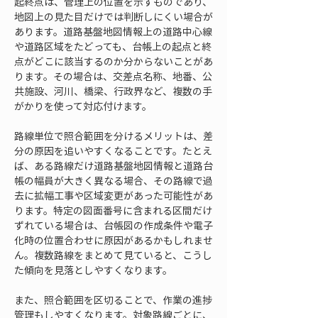
起終点は、管理上の位置を示すものであり、
地図上の見た目だけでは判断しにくい場合が
あります。道路基盤地図情報上の道路中心線
や道路区域をたどっても、台帳上の起点と終
点がどこに該当するのか分からないことがあ
ります。その場合は、交差点名称、地番、公
共施設、河川、橋梁、行政界など、複数の手
がかりを使って対応付けます。
路線単位で照合範囲を分けるメリットは、差
分の原因を追いやすくなることです。たとえ
ば、ある路線だけ道路基盤地図情報と道路台
帳の幅員が大きく異なる場合、その路線で過
去に拡幅工事や区域変更があった可能性があ
ります。特定の図面番号に含まれる区間だけ
ずれている場合は、台帳図の作成条件や電子
化時の位置合わせに原因があるかもしれませ
ん。複数路線をまとめて見ていると、こうし
た傾向を見落としやすくなります。
また、照合範囲を区切ることで、作業の進捗
管理もしやすくなります。対象路線ごとに、