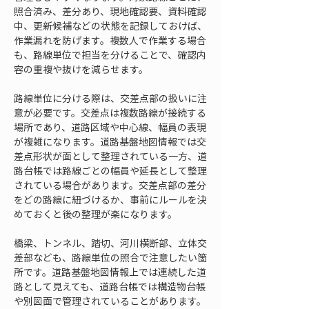
照合済み、差分あり、現地確認要、資料確認
中、更新候補などの状態を記録しておけば、
作業漏れを防げます。複数人で作業する場合
も、路線単位で担当を分けることで、確認内
容の重複や抜けを減らせます。
路線単位に分ける際は、交差点部の扱いに注
意が必要です。交差点は複数路線が接続する
場所であり、道路区域や中心線、幅員の表現
が複雑になります。道路基盤地図情報では交
差点形状が面として整理されている一方、道
路台帳では路線ごとの幅員や延長として整理
されている場合があります。交差点部の差分
をどの路線に紐づけるか、事前にルールを決
めておくと後の整理が楽になります。
橋梁、トンネル、踏切、河川横断部、立体交
差部なども、路線単位の照合で注意したい箇
所です。道路基盤地図情報上では連続した道
路として見えても、道路台帳では構造物台帳
や別図面で管理されていることがあります。