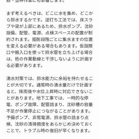
筋・型枠作業にも影響します。
まず考えるべきは、どこに水を集め、どこか
ら排水するかです。逆打ち工法では、床スラ
ブや梁が上部にあるため、排水ポンプ、沈砂
設備、配管、電源、点検スペースの配置が制
約されます。掘削段階ごとに集水ますの位置
を変える必要がある場合もあります。仮設開
口や搬入口を使って排水管を立ち上げる場合
は、他の作業動線と干渉しないように計画す
る必要があります。
湧水対策では、排水能力に余裕を持たせるこ
とが大切です。通常時の湧水量だけで計画す
ると、降雨後や水位上昇時に対応できないこ
とがあります。地下工事では、一時的な停
電、ポンプ故障、配管詰まり、沈砂槽の容量
不足が作業停止につながることがあります。
予備ポンプ、非常電源、排水管の詰まり点
検、沈砂の清掃頻度をあらかじめ決めておく
ことで、トラブル時の復旧が早くなります。