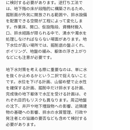
に検討する必要があります。逆打ち工法で
は、地下階の床が段階的に構築されるため、
掘削面が外気に開放される範囲や、排水設備
を配置できる空間が工程によって変化しま
す。作業床、開口、仮設階段、資機材搬入
口、排水経路が限られる中で、湧水や濁水を
処理しなければならない場面があります。地
下水位が高い場所では、掘削底の盤ぶくれ、
ボイリング、地盤の緩み、躯体の浮き上がり
などにも注意が必要です。
地下水対策を考える際に重要なのは、単に水
を抜くか止めるかという二択で捉えないこと
です。水位を下げる計画、山留め壁で止水性
を確保する計画、掘削中だけ排水する計画、
完成後の地下躯体で水圧を受ける計画は、そ
れぞれ目的もリスクも異なります。周辺地盤
の沈下、井戸や地下埋設物への影響、近隣建
物の基礎への影響、排水の水質管理、行政や
発注者との協議の要否なども含めて検討する
必要があります。