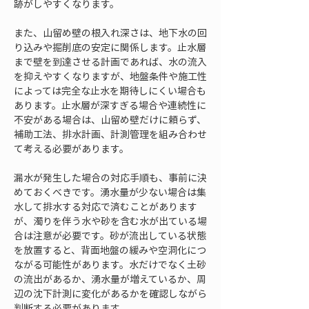
跡がしやすくなります。
また、山留め壁の根入れ深さは、地下水の回
り込みや掘削底の安定に関係します。止水層
まで壁を到達させる計画であれば、水の流入
を抑えやすくなりますが、地盤条件や施工性
によっては完全な止水を期待しにくい場合も
あります。止水層が深すぎる場合や連続性に
不安がある場合は、山留め壁だけに頼らず、
補助工法、排水計画、計測管理を組み合わせ
て考える必要があります。
漏水が発生した場合の対応手順も、事前に決
めておくべきです。湧水量が少ない場合は集
水して排水する対応で済むことがあります
が、濁りを伴う水や砂を含む水が出ている場
合は注意が必要です。砂が流出している状態
を放置すると、背面地盤の緩みや空洞化につ
ながる可能性があります。水だけでなく土砂
の流出があるか、湧水量が増えているか、周
辺の沈下計測に変化があるかを確認しながら
判断する必要があります。