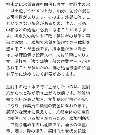
排水には水質管理も関係します。掘削中の水
には土粒子やセメント分、油分、泥分が混じ
る可能性があります。そのまま外部に流すこ
とができない場合があるため、沈砂、ろ過、
中和などの処理が必要になることがありま
す。排水先の条件や行政・発注者の基準を事
前に確認し、現場で水質を管理できる体制を
整えることが重要です。排水量が多い場合
は、処理設備の設置スペースも問題になりま
す。逆打ち工法では地上部の作業ヤードが限
られることが多いため、排水処理設備の位置
を早めに決めておく必要があります。
掘削中の地下水で特に注意したいのは、掘削
底から水と砂が湧き上がる状態です。砂質地
盤で水圧が高い場合、掘削底の地盤が不安定
になり、作業員や機械の安全に関わります。
局所的な湧水に見えても、底盤全体の安定性
に関係している場合があるため、現場判断だ
けで掘り進めるのは危険です。湧水の位置、
量、濁り、砂の混入、掘削底の変状を記録