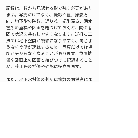
記録は、後から見返せる形で残す必要があり
ます。写真だけでなく、撮影位置、撮影方
向、地下階の階数、通り芯、掘削深さ、湧水
箇所の座標や区画を紐づけておくと、関係者
間で状況を共有しやすくなります。逆打ち工
法では地下空間が複雑になりやすく、同じよ
うな柱や壁が連続するため、写真だけでは場
所が分からなくなることがあります。位置情
報や図面上の区画と結びつけて記録すること
が、後工程の補修や確認に役立ちます。
また、地下水対策の判断は複数の関係者にま
たがります。施工管理者、職長、排水設備の
担当者、山留め担当者、構造設計者、発注者
が同じ情報を共有できるようにしておくと、
対応の遅れを防ぎやすくなります。特に漏水
や湧水が増えた場合、現場だけで応急処置を
重ねると、根本原因が見えにくくなることが
あります。記録を共有し、必要なタイミング
で設計側や地盤担当者に相談できる体制が重
要です。