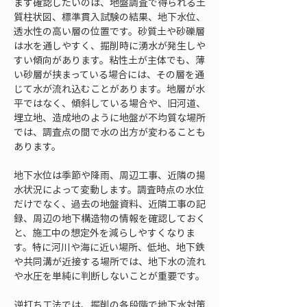
まず確認したいのは、地盤調査で得られる土
質柱状図、標準貫入試験の結果、地下水位、
透水性の高い層の位置です。砂質土や砂礫層
は水を通しやすく、掘削時に湧水が発生しや
すい傾向があります。粘性土が主体でも、薄
い砂層が挟まっている場合には、その層を通
じて水が流れ込むことがあります。地層が水
平ではなく、傾斜している場合や、旧河道、
埋立地、造成地のように地盤が不均質な場所
では、調査点の間で水の出方が変わることも
あります。
地下水位は季節や降雨、周辺工事、近隣の揚
水状況によって変動します。調査時点の水位
だけでなく、過去の地盤資料、近隣工事の記
録、周辺の地下構造物の情報を確認しておく
と、施工中の想定外を減らしやすくなりま
す。特に河川や海に近い場所、低地、地下鉄
や共同溝が近接する場所では、地下水の流れ
や水圧を単純に判断しないことが重要です。
逆打ち工法では、掘削の各段階で地下水対策