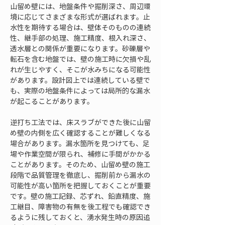
山留め壁には、地盤条件や掘削深さ、周辺環
境に応じてさまざまな形式が選ばれます。止
水性を期待する場合は、壁体そのものの連続
性、継手部の処理、施工精度、根入れ深さ、
透水層との関係が重要になります。砂礫層や
転石を含む地盤では、壁の施工時に欠損や乱
れが生じやすく、そこが水みちになる可能性
があります。設計図上では連続している壁で
も、実際の地盤条件によっては局所的な漏水
が起こることがあります。
逆打ち工法では、床スラブができた後に山留
め壁の内側を広く確認することが難しくなる
場合があります。漏水箇所を見つけても、足
場や作業空間が限られ、補修に手間がかかる
ことがあります。そのため、山留め壁の施工
段階で品質管理を徹底し、掘削前から漏水の
可能性が高い箇所を把握しておくことが重要
です。壁の施工記録、芯ずれ、鉛直精度、施
工継目、障害物の有無を後工程でも確認でき
るように残しておくと、湧水発生時の原因追