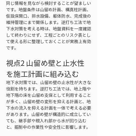
同じ情報を見ながら検討することが望ましい
です。地盤条件は山留め計画、構真柱計画、
仮設床開口、排水設備、躯体防水、完成後の
維持管理にまで関係します。逆打ち工法で地
下水対策を考える時は、地盤資料を一度確認
して終わりにせず、工程ごとのリスク表とし
て使える形に整理しておくことが実務上有効
です。
視点2 山留め壁と止水性
を施工計画に組み込む
地下水対策では、山留め壁の止水性が大きな
役割を持ちます。逆打ち工法では、地上階や
地下階の床を山留め支保として利用すること
が多く、山留め壁の変形を抑える計画と、地
下水の流入を抑える計画を一体で考える必要
があります。山留め壁が構造的に成立してい
ても、継手部や根入れ部から水が回り込む
と、掘削中の作業性や安全性に影響します。