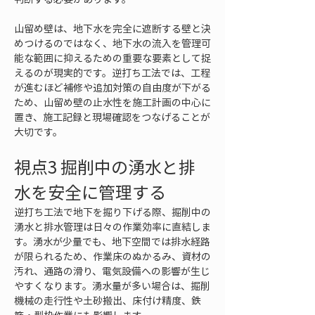
山留め壁は、地下水を完全に遮断する壁と決
めつけるのではなく、地下水の流入を管理可
能な範囲に抑えるための重要な要素として捉
えるのが現実的です。逆打ち工法では、工程
が進むほど補修や追加対策の自由度が下がる
ため、山留め壁の止水性を施工計画の中心に
置き、施工記録と現場確認をつなげることが
大切です。
視点3 掘削中の湧水と排
水を安全に管理する
逆打ち工法で地下を掘り下げる際、掘削中の
湧水と排水管理は日々の作業効率に直結しま
す。湧水が少量でも、地下空間では排水経路
が限られるため、作業床のぬかるみ、資材の
汚れ、通路の滑り、電気設備への影響が生じ
やすくなります。湧水量が多い場合は、掘削
機械の走行性や土砂搬出、床付け精度、鉄