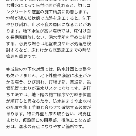
な排水によって床付け面が乱れると、均しコ
ンクリートや底盤の施工精度に影響します。
地盤が緩んだ状態で底盤を施工すると、沈下
やひび割れ、止水不良の原因になることがあ
ります。地下水位が高い場所では、床付け面
を長期間開放しない、湧水箇所を早めに処理
する、必要な場合は地盤改良や止水処理を検
討するなど、床付けから底盤施工までの時間
管理も重要です。
完成後の地下水対策では、防水計画との整合
も欠かせません。地下外壁や底盤に水圧がか
かる場合、ひび割れ、打継ぎ部、貫通部、設
備配管まわりが漏水リスクになります。逆打
ち工法では、地下階の施工順序や打継ぎ位置
が順打ちと異なるため、防水納まりや止水材
の配置を施工手順と合わせて確認する必要が
あります。特に外壁と床の取り合い、構真柱
まわり、仮設開口の閉塞部、後施工となる部
分は、漏水の弱点になりやすい箇所です。