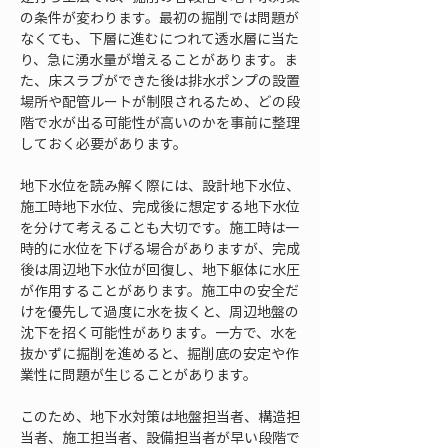
の条件が変わります。最初の掘削では問題が
なくても、下層に進むにつれて透水層に当た
り、急に湧水量が増えることがあります。ま
た、床スラブができた後は排水ポンプの設置
場所や配管ルートが制限されるため、どの段
階で水が出る可能性が高いのかを事前に整理
しておく必要があります。
地下水位を読み解く際には、設計地下水位、
施工時地下水位、完成後に想定する地下水位
を分けて考えることも大切です。施工時は一
時的に水位を下げる場合がありますが、完成
後は周辺地下水位が回復し、地下躯体に水圧
が作用することがあります。施工中の安全だ
けを優先して過度に水を抜くと、周辺地盤の
沈下を招く可能性があります。一方で、水を
抜かずに掘削を進めると、掘削底の安定や作
業性に問題が生じることがあります。
このため、地下水対策は地盤担当者、構造担
当者、施工担当者、設備担当者が早い段階で