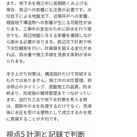
また、地下水を施工中に長期間くみ上げる
場合、周辺への影響にも注意が必要です。水
位低下による地盤沈下、近隣井戸への影響、
既設地下構造物への影響が生じる可能性があ
ります。工事中の安全のために排水を行う場
合でも、周辺地盤に与える影響を確認しなが
ら進める必要があります。周辺沈下計測や地
下水位観測を行い、計画値を超える変化があ
れば、排水量や施工手順を見直す体制が求め
られます。
浮き上がり対策は、構造設計だけで完結する
ものではありません。施工中の水位管理、排
水停止のタイミング、底盤施工の品質、防水
納まり、完成後の維持管理までつながってい
ます。逆打ち工法で地下水対策を考える時
は、掘削中の水を処理するだけでなく、完成
後に水圧を受ける建物として成立するかを常
に意識することが大切です。
視点5 計測と記録で判断