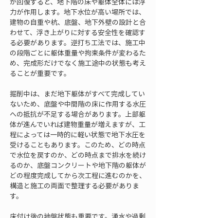
が回復すると、地下階の床や躯体全体には浮
力が作用します。地下水位が高い場所では、
建物の自重や杭、底盤、地下外壁の設計と合
わせて、浮き上がりに対する安全性を確認す
る必要があります。逆打ち工法では、施工中
の段階ごとに躯体重量や拘束条件が変わるた
め、完成形だけでなく施工途中の状態も考え
ることが重要です。
掘削中は、まだ地下躯体がすべて完成してい
ないため、底盤や中間階の床に作用する水圧
への抵抗が不足する場合があります。上部躯
体が進んでいれば建物重量が増えますが、工
程によっては一時的に軽い状態で地下水圧を
受けることもあります。このため、どの時点
で水位を戻すのか、どの時点まで排水を続け
るのか、底盤コンクリートや地下階の躯体が
どの程度完成してから次工程に進むのかを、
構造と施工の両面で整理する必要がありま
す。
床付け後の地盤状態も重要です。湧水や過剰