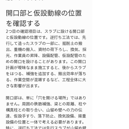
開口部と仮設動線の位置
を確認する
2つ目の確認項目は、スラブに設ける開口部
と仮設動線の位置です。逆打ち工法では、先
行して造ったスラブの一部に、掘削土の搬
出、重機の搬入、資材の荷下ろし、換気、採
光、作業員の昇降、設備配管、仮設配管のた
めの開口を設けることがあります。この開口
計画が曖昧なまま施工すると、後からスラブ
をはつる、補強を追加する、搬出効率が落ち
る、作業空間が混雑するなど、工程全体に大
きな影響が出ます。
開口部は、単に「穴を開ける場所」ではあり
ません。周囲の鉄筋補強、梁との距離、柱や
構真柱との取り合い、山留め壁への力の伝
達、仮設手すり、落下防止、換気設備、揚重
設備の位置と一体で考える必要があります。
特に、逆打ち工法では先行スラブが山留め壁