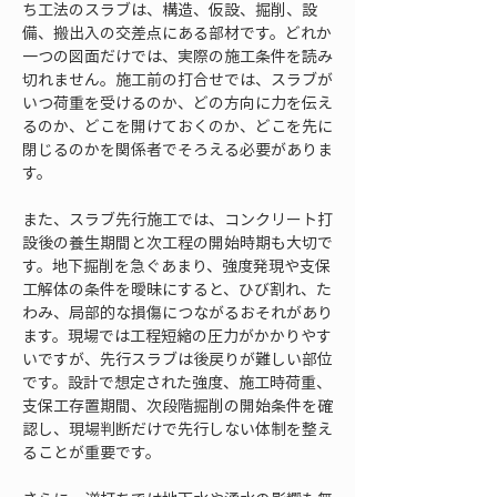
ち工法のスラブは、構造、仮設、掘削、設
備、搬出入の交差点にある部材です。どれか
一つの図面だけでは、実際の施工条件を読み
切れません。施工前の打合せでは、スラブが
いつ荷重を受けるのか、どの方向に力を伝え
るのか、どこを開けておくのか、どこを先に
閉じるのかを関係者でそろえる必要がありま
す。
また、スラブ先行施工では、コンクリート打
設後の養生期間と次工程の開始時期も大切で
す。地下掘削を急ぐあまり、強度発現や支保
工解体の条件を曖昧にすると、ひび割れ、た
わみ、局部的な損傷につながるおそれがあり
ます。現場では工程短縮の圧力がかかりやす
いですが、先行スラブは後戻りが難しい部位
です。設計で想定された強度、施工時荷重、
支保工存置期間、次段階掘削の開始条件を確
認し、現場判断だけで先行しない体制を整え
ることが重要です。