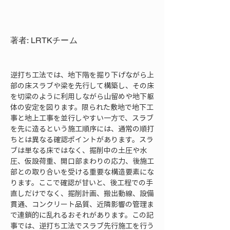
著者: LRTKチーム
逆打ち工法では、地下階を掘り下げながら上
部の床スラブや梁を先行して構築し、その床
を切梁のように利用しながら山留めや地下躯
体の安定を図ります。限られた敷地で地下工
事と地上工事を並行しやすい一方で、スラブ
を先に造るという施工順序には、通常の順打
ちとは異なる確認ポイントがあります。スラ
ブは単なる床ではなく、掘削中の土圧や水
圧、仮設荷重、開口部まわりの応力、後施工
部との取り合いを受ける重要な構造要素にな
ります。ここで確認が甘いと、後工程での手
直しだけでなく、掘削計画、搬出動線、設備
貫通、コンクリート品質、近隣影響の管理ま
で連鎖的に乱れるおそれがあります。この記
事では、逆打ち工法でスラブ先行施工を行う