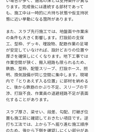
い場合が多く、通常の床とは支持条件が異な
ります。完成後には連続する部材であって
も、施工中は一時的に片持ち状態や仮支持状
態に近い挙動になる箇所があります。
また、スラブ先行施工では、地盤面や作業床
の条件も大きく影響します。打設前の支保
工、型枠、デッキ、埋設物、配筋作業の足場
が安定していなければ、設計どおりの位置や
厚さを確保しにくくなります。地下工事では
作業空間が狭く、搬入経路も限られるため、
鉄筋、型枠、配管スリーブ、打設ホース、照
明、換気設備が同じ空間に集中します。現場
内で「とりあえず入る位置」に部材を納める
と、後から鉄筋のかぶり不足、スリーブの干
渉、打設不良、作業員の退避経路不足が表面
化することがあります。
スラブ厚さ、梁せい、段差、勾配、打継ぎ位
置も施工前に確認しておきたい項目です。逆
打ち工法では、上から下へ掘り進む施工順序
のため、後から下側を確認しにくい部分があ