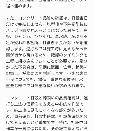
程へ進めます。
また、コンクリート品質の確認は、打設当日
だけで完結しません。脱型後や下階掘削後に
スラブ下面が見えるようになった段階で、豆
板、ジャンカ、ひび割れ、漏水跡、かぶり不
足が疑われる箇所、打継ぎ不良がないかを確
認します。逆打ちでは施工時に見えなかった
面が後から現れるため、確認のタイミングを
工程に組み込んでおくことが必要です。見つ
かった不具合は、早期に範囲、位置、状態を
記録し、補修要否を判断します。小さな表面
不良に見えても、構造上重要な部位や止水上
重要な部位では慎重な扱いが求められます。
コンクリート打設と締固めの品質確認は、逆
打ち工法の信頼性を支える中心的な作業で
す。施工後に見えにくくなる部分が多いた
め、事前確認、打設中確認、打設後確認を分
けて考えることが重要です。特に、打設中は
作業が一気に進むため、その場で考えながら