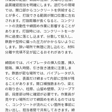
品質確認担当を明確にします。逆打ちの現場
では、開口部からコンクリートを供給するこ
とが多く、打設できる範囲が開口位置に左右
されます。打設距離が長くなると、コンクリ
ートの流動性や締固め作業に影響することが
あります。打設時には、コンクリートを一か
所に過度に落とし込まず、分散して投入し、
鉄筋や型枠に偏った圧力がかからないように
します。狭い場所で無理に流し込むと、材料
分離や充填不足が起こるおそれがあります。
締固めでは、バイブレータの挿入位置、挿入
間隔、挿入時間、引き抜き速度に注意しま
す。鉄筋が密な場所では、バイブレータが入
りにくく、表面だけ締まって内部に空隙が残
ることがあります。開口補強筋まわり、梁と
の取り合い、柱際、山留め壁際、スリーブ下
部、段差部は特に確認が必要です。作業員が
見やすい場所だけで締固めを終えるのではな
く、コンクリートが流れにくい箇所を事前に
洗い出し、担当者間で共有しておきます。締