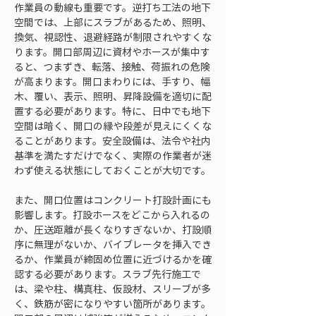
作業員の動線も重要です。逆打ち工法の地下
空間では、上部にスラブがあるため、照明、
換気、視認性、退避経路が制限されやすくな
ります。開口部周辺に資材やホースが集中す
ると、つまずき、転落、接触、荷振れの危険
が高まります。開口まわりには、手すり、幅
木、覆い、表示、照明、昇降設備を適切に配
置する必要があります。特に、日中でも地下
空間は暗く、開口の縁や段差が見えにくくな
ることがあります。安全設備は、法令や社内
基準を満たすだけでなく、実際の作業者が迷
わず使える状態にしておくことが大切です。
また、開口位置はコンクリート打設計画にも
影響します。打設ホースをどこから入れるの
か、圧送距離が長くなりすぎないか、打設順
序に無理がないか、バイブレータを挿入でき
るか、作業員が締固め位置に近づけるかを確
認する必要があります。スラブ先行施工で
は、梁や柱、構真柱、仮設材、スリーブが多
く、鉄筋が密になりやすい箇所があります。