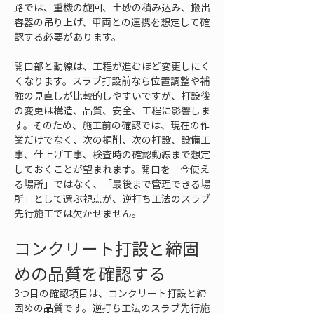
路では、重機の旋回、土砂の積み込み、搬出
容器の吊り上げ、車両との連携を想定して確
認する必要があります。
開口部と動線は、工程が進むほど変更しにく
くなります。スラブ打設前なら位置調整や補
強の見直しが比較的しやすいですが、打設後
の変更は構造、品質、安全、工程に影響しま
す。そのため、施工前の確認では、現在の作
業だけでなく、次の掘削、次の打設、設備工
事、仕上げ工事、検査時の確認動線まで想定
しておくことが望まれます。開口を「今使え
る場所」ではなく、「最後まで管理できる場
所」として選ぶ視点が、逆打ち工法のスラブ
先行施工では欠かせません。
コンクリート打設と締固
めの品質を確認する
3つ目の確認項目は、コンクリート打設と締
固めの品質です。逆打ち工法のスラブ先行施