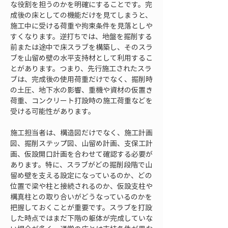
な役割を担うのかを明確にすることです。完
成後の床としての機能だけを見てしまうと、
施工中に受ける荷重や拘束条件を見落としや
すくなります。逆打ちでは、地盤を掘削する
前または途中で床スラブを構築し、そのスラ
ブを山留め壁の水平支持材として利用するこ
とがあります。つまり、先行施工されたスラ
ブは、完成後の使用荷重だけでなく、掘削時
の土圧、地下水の影響、重機や資材の仮置き
荷重、コンクリート打設時の施工荷重などを
受ける可能性があります。
施工担当者は、構造図だけでなく、施工計画
図、掘削ステップ図、山留め計画、支保工計
画、仮設開口計画を合わせて確認する必要が
あります。特に、スラブがどの掘削段階で山
留め壁を支える設定になっているのか、どの
位置で梁や柱と接続されるのか、仮設支柱や
構真柱との取り合いがどうなっているのかを
把握しておくことが重要です。スラブを打設
した時点ではまだ下階の躯体が完成していな