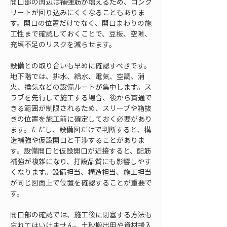
開口部の周辺は補強筋が増えるため、コンク
リートが回り込みにくくなることもありま
す。開口の位置だけでなく、開口まわりの施
工性まで確認しておくことで、豆板、空隙、
充填不足のリスクを減らせます。
設備との取り合いも早めに確認すべきです。
地下階では、排水、給水、電気、空調、消
火、換気などの設備ルートが集中します。ス
ラブを先行して施工する場合、後から貫通で
きる範囲が制限されるため、スリーブや箱抜
きの位置を施工前に確定しておく必要があり
ます。ただし、設備図だけで判断すると、構
造補強や仮設開口と干渉することがありま
す。設備開口と仮設開口が近接すると、配筋
補強が複雑になり、打設品質にも影響しやす
くなります。設備担当、構造担当、施工担当
が同じ図面上で位置を確認することが重要で
す。
開口部の確認では、施工後に閉塞する方法も
忘れてはいけません。土砂搬出用や資材搬入