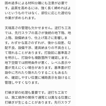
固め過多による材料分離にも注意が必要で
す。品質を高めるには、強く長く締めればよ
いというものではなく、部位に応じた適切な
作業が求められます。
天端高さの管理も欠かせません。逆打ち工法
では、先行スラブの高さが後続の地下階、地
上階、設備納まり、仕上げ高さに影響しま
す。わずかな高さのずれが、後から段差、勾
配不良、設備干渉、建具納まりの不具合とし
て現れることがあります。打設前に基準高さ
を明示し、打設中も複数箇所で確認します。
地下空間では照明条件が悪く、レベル表示や
墨が見えにくい場合があります。基準墨が打
設中に汚れたり隠れたりすることもあるた
め、確認しやすい位置に補助表示を設けると
管理しやすくなります。
打継ぎ部の処理も重要です。逆打ち工法で
は、施工順序の関係で通常とは異なる位置に
打継ぎが生じることがあります。先行スラブ