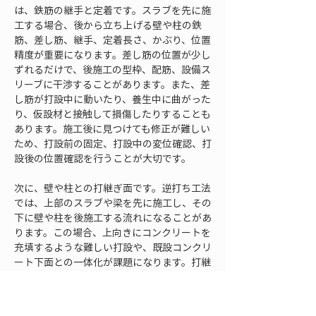
は、鉄筋の継手と定着です。スラブを先に施
工する場合、後から立ち上げる壁や柱の鉄
筋、差し筋、継手、定着長さ、かぶり、位置
精度が重要になります。差し筋の位置が少し
ずれるだけで、後施工の型枠、配筋、設備ス
リーブに干渉することがあります。また、差
し筋が打設中に動いたり、養生中に曲がった
り、仮設材と接触して損傷したりすることも
あります。施工後に見つけても修正が難しい
ため、打設前の固定、打設中の変位確認、打
設後の位置確認を行うことが大切です。
次に、壁や柱との打継ぎ面です。逆打ち工法
では、上部のスラブや梁を先に施工し、その
下に壁や柱を後施工する流れになることがあ
ります。この場合、上向きにコンクリートを
充填するような難しい打設や、既設コンクリ
ート下面との一体化が課題になります。打継
ぎ面の状態、充填確認、空隙対策、止水性、
施工口の位置を事前に検討しておかないと、
後から漏水や充填不足が発生するおそれがあ