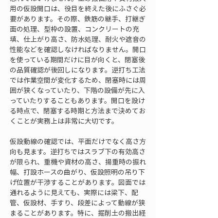
用の仮設開口は、役目を終えた後にふさぐ必
要があります。その際、鉄筋の継手、打継ぎ
面の処理、型枠の設置、コンクリートの充
填、仕上がり高さ、防水処理、耐火や遮音の
性能などを確認しなければなりません。開口
を使っている期間だけに目が向くと、閉塞後
の品質確認が後回しになります。逆打ち工法
では作業空間が変化するため、閉塞時には周
囲が狭くなっていたり、下階の設備が先に入
っていたりすることもあります。開口を設け
る時点で、閉塞する時期と方法まで決めてお
くことが実務上は非常に大切です。
仮設動線の確認では、平面だけでなく高さ方
向も見ます。逆打ちではスラブ下の有効高さ
が限られ、重機や資材の高さ、揚重時の振れ
幅、打設ホースの曲がり、仮設照明の吊り下
げ位置が干渉することがあります。図面では
通れるように見えても、実際には梁下、配
管、仮設材、手すり、段差によって動線が狭
まることがあります。特に、掘削土の搬出経