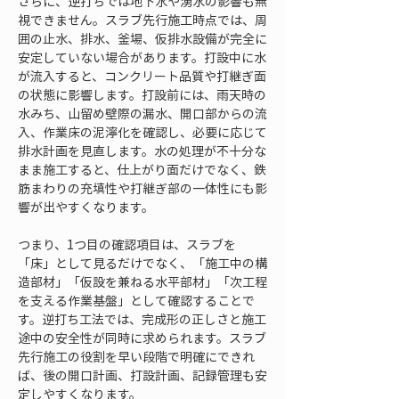
さらに、逆打ちでは地下水や湧水の影響も無
視できません。スラブ先行施工時点では、周
囲の止水、排水、釜場、仮排水設備が完全に
安定していない場合があります。打設中に水
が流入すると、コンクリート品質や打継ぎ面
の状態に影響します。打設前には、雨天時の
水みち、山留め壁際の漏水、開口部からの流
入、作業床の泥濘化を確認し、必要に応じて
排水計画を見直します。水の処理が不十分な
まま施工すると、仕上がり面だけでなく、鉄
筋まわりの充填性や打継ぎ部の一体性にも影
響が出やすくなります。
つまり、1つ目の確認項目は、スラブを
「床」として見るだけでなく、「施工中の構
造部材」「仮設を兼ねる水平部材」「次工程
を支える作業基盤」として確認することで
す。逆打ち工法では、完成形の正しさと施工
途中の安全性が同時に求められます。スラブ
先行施工の役割を早い段階で明確にできれ
ば、後の開口計画、打設計画、記録管理も安
定しやすくなります。