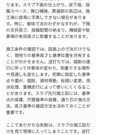
ります。スラブ下面の仕上がり、梁下端、設
備スペース、開口補強、貫通部の周辺は、施
工後に容易に手直しできない場合がありま
す。特に、躯体寸法のわずかなずれが、下階
の天井高さ、設備配管の納まり、機械室や駐
車場の有効高さに影響することがあります。
施工条件の確認では、図面上の寸法だけでな
く、現地での基準高さと基準位置を共有する
ことが欠かせません。逆打ちでは、掘削の進
行に伴って作業床が変わり、測量できる場所
や見通しも変化します。初期に設定した基準
点や墨が、掘削、資材移動、仮囲い変更、雨
水処理、重機走行によって使いにくくなるこ
とがあります。スラブ先行施工前には、基準
点の保護、代替基準の設置、通り芯の復元方
法、高さ基準の確認方法を決めておくことが
重要です。
ここでありがちな失敗は、スラブの施工図だ
けを見て現場に入ってしまうことです。逆打