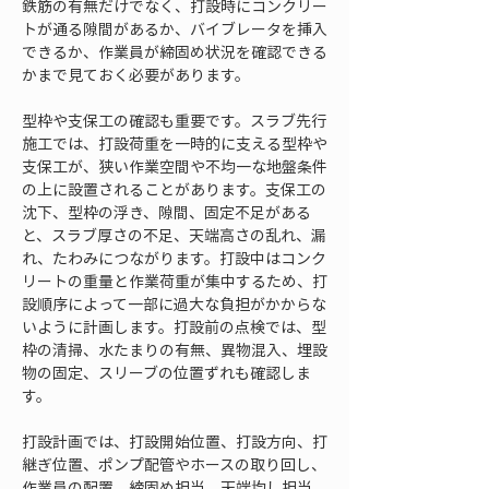
鉄筋の有無だけでなく、打設時にコンクリー
トが通る隙間があるか、バイブレータを挿入
できるか、作業員が締固め状況を確認できる
かまで見ておく必要があります。
型枠や支保工の確認も重要です。スラブ先行
施工では、打設荷重を一時的に支える型枠や
支保工が、狭い作業空間や不均一な地盤条件
の上に設置されることがあります。支保工の
沈下、型枠の浮き、隙間、固定不足がある
と、スラブ厚さの不足、天端高さの乱れ、漏
れ、たわみにつながります。打設中はコンク
リートの重量と作業荷重が集中するため、打
設順序によって一部に過大な負担がかからな
いように計画します。打設前の点検では、型
枠の清掃、水たまりの有無、異物混入、埋設
物の固定、スリーブの位置ずれも確認しま
す。
打設計画では、打設開始位置、打設方向、打
継ぎ位置、ポンプ配管やホースの取り回し、
作業員の配置、締固め担当、天端均し担当、