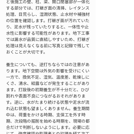
と後施工の壁、柱、梁、開口閉塞部が一体化
する部分では、打継ぎ面の清掃、レイタンス
処理、目荒らし、湿潤状態、止水材や補強材
の位置を確認します。打継ぎ面が汚れていた
り、泥水が残っていたりすると、一体性や止
水性に影響する可能性があります。地下工事
では漏水が品質に直結しやすいため、打継ぎ
処理は見えなくなる前に写真と記録で残して
おくことが大切です。
養生についても、逆打ちならではの注意があ
ります。地下空間は外気の影響を受けにくい
一方で、換気不足、湿気、温度差、乾燥しに
くさ、湧水、結露などが発生することがあり
ます。打設後の初期養生が不十分だと、ひび
割れや表面不良につながるおそれがありま
す。逆に、水がたまり続ける状態や泥水が流
れ込む状態も望ましくありません。養生期間
中は、荷重をかける時期、支保工を外す時
期、次段階の掘削を始める時期を、現場の都
合だけで判断しないようにします。必要に応
じて、強度確認や監理者との協議を経て次工