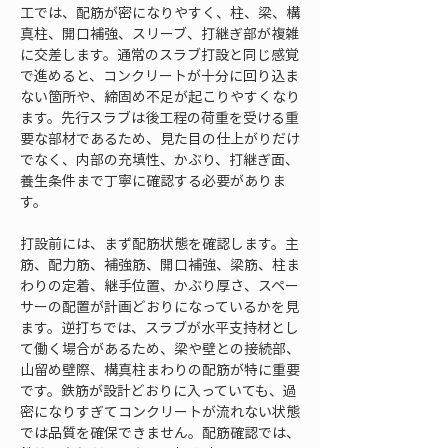
工では、配筋が密になりやすく、柱、梁、構
真柱、開口補強、スリーブ、打継ぎ部が複雑
に交差します。通常のスラブ打設と同じ感覚
で進めると、コンクリートが十分に回り込ま
ない箇所や、締固め不足が起こりやすくなり
ます。先行スラブは後工程の荷重を受ける重
要な部材であるため、見た目の仕上がりだけ
でなく、内部の充填性、かぶり、打継ぎ面、
養生条件まで丁寧に確認する必要がありま
す。
打設前には、まず配筋状態を確認します。主
筋、配力筋、補強筋、開口補強、梁筋、柱ま
わりの定着、継手位置、かぶり厚さ、スペー
サーの配置が計画どおりになっているかを見
ます。逆打ちでは、スラブが水平支持材とし
て働く場合があるため、梁や壁との接続部、
山留め壁際、構真柱まわりの配筋が特に重要
です。鉄筋が設計どおりに入っていても、過
密になりすぎてコンクリートが流れない状態
では品質を確保できません。配筋確認では、