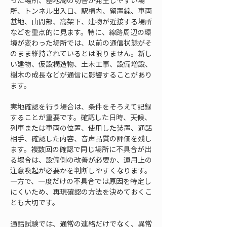
った場所、基地局の切替が発生しやすい場
所、トンネル出入口、駅構内、留置線、車両
基地、山間部、高架下、建物が近接する場所
などを重点的に見ます。特に、線路周辺の環
境が変わった場所では、以前の通信状態がそ
のまま維持されているとは限りません。新し
い建物、仮設構造物、土木工事、設備増設、
樹木の成長などが通信に影響することがあり
ます。
実地確認を行う場合は、条件をそろえて記録
することが重要です。確認した日時、天候、
列車または車両の位置、使用した装置、通話
相手、確認した内容、音声品質の評価を残し
ます。複数回の確認で同じ場所に不具合が出
る場合は、設備側の改善が必要か、運用上の
注意喚起が必要かを判断しやすくなります。
一方で、一度だけの不具合では原因を特定し
にくいため、再現確認の方法を決めておくこ
とも大切です。
通話試験では、通常の連絡だけでなく、異常