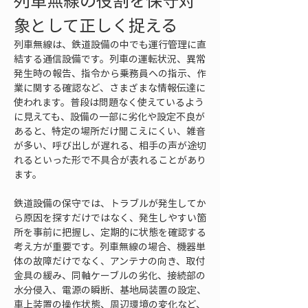
列車無線の役割を保守対
象として正しく捉える
列車無線は、鉄道設備の中でも運行管理に直
結する通信設備です。列車の運転状況、異常
発生時の報告、指令から乗務員への指示、作
業に関する確認など、さまざまな情報伝達に
使われます。普段は問題なく使えているよう
に見えても、設備の一部に劣化や設定不良が
あると、特定の場所だけ聞こえにくい、雑音
が多い、呼び出しが遅れる、相手の声が途切
れるといった形で不具合が表れることがあり
ます。
鉄道設備の保守では、トラブルが発生してか
ら原因を探すだけではなく、発生しやすい箇
所を事前に把握し、定期的に状態を確認する
考え方が重要です。列車無線の場合、機器単
体の故障だけでなく、アンテナの向き、取付
金具の緩み、同軸ケーブルの劣化、接続部の
水分侵入、電源の瞬断、基地局装置の設定、
車上装置の操作状態、周辺環境の変化など、