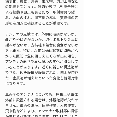
温変化、振動、鳥害、飛来物、周辺工事など
の影響を受けます。鉄道沿線では列車走行に
よる振動や風圧もあるため、取付金具の緩
み、方向のずれ、固定部の腐食、支持物の変
形を定期的に確認することが重要です。
アンテナの点検では、外観に破損がないか、
曲がりや傾きがないか、取付ボルトや金具に
緩みがないか、支持柱や架台に腐食がないか
を見ます。特に、以前は通信状態に問題がな
かった区間で急に聞こえにくさが出た場合、
アンテナの向きや周辺環境の変化が関係して
いることがあります。近くに新しい構造物が
できた、仮設設備が設置された、樹木が伸び
た、金属物が増えたといった変化も確認対象
になります。
車両側のアンテナについても、屋根上や車体
外部に設置される場合は、外観確認が欠かせ
ません。車両の洗浄、保守作業、入換作業、
飛来物などにより、アンテナや取付部に損傷
が生じる可能性があります。見た目には大き