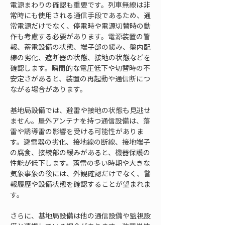
電源まわりの確認も重要です。列車無線は非
常時にも使用される通信手段であるため、通
常電源だけでなく、停電時や電源切替時の動
作も考慮する必要があります。電源装置の警
報、蓄電設備の状態、端子部の緩み、盤内配
線の劣化、遮断器の状態、接地の状態などを
確認します。瞬間的な電圧低下や切替時の不
安定さがあると、装置の再起動や通信断につ
ながる場合があります。
基地局設備では、避雷や接地の状態も見逃せ
ません。屋外アンテナを持つ通信設備は、落
雷や誘導雷の影響を受ける可能性がありま
す。避雷器の劣化、接地線の断線、接地端子
の腐食、接続部の緩みがあると、機器保護の
性能が低下します。落雷の多い時期や大きな
気象事象の後には、外観確認だけでなく、警
報履歴や設備状態を確認することが望まれま
す。
さらに、基地局設備は他の通信設備や監視設