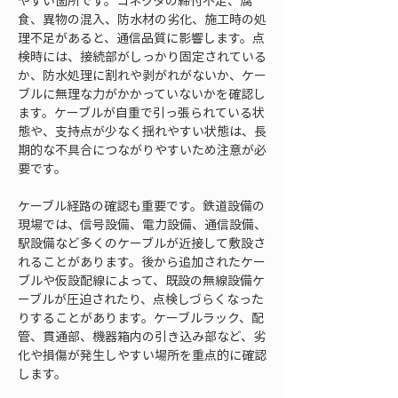
やすい箇所です。コネクタの締付不足、腐
食、異物の混入、防水材の劣化、施工時の処
理不足があると、通信品質に影響します。点
検時には、接続部がしっかり固定されている
か、防水処理に割れや剥がれがないか、ケー
ブルに無理な力がかかっていないかを確認し
ます。ケーブルが自重で引っ張られている状
態や、支持点が少なく揺れやすい状態は、長
期的な不具合につながりやすいため注意が必
要です。
ケーブル経路の確認も重要です。鉄道設備の
現場では、信号設備、電力設備、通信設備、
駅設備など多くのケーブルが近接して敷設さ
れることがあります。後から追加されたケー
ブルや仮設配線によって、既設の無線設備ケ
ーブルが圧迫されたり、点検しづらくなった
りすることがあります。ケーブルラック、配
管、貫通部、機器箱内の引き込み部など、劣
化や損傷が発生しやすい場所を重点的に確認
します。