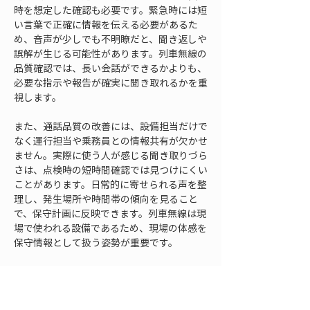
時を想定した確認も必要です。緊急時には短
い言葉で正確に情報を伝える必要があるた
め、音声が少しでも不明瞭だと、聞き返しや
誤解が生じる可能性があります。列車無線の
品質確認では、長い会話ができるかよりも、
必要な指示や報告が確実に聞き取れるかを重
視します。
また、通話品質の改善には、設備担当だけで
なく運行担当や乗務員との情報共有が欠かせ
ません。実際に使う人が感じる聞き取りづら
さは、点検時の短時間確認では見つけにくい
ことがあります。日常的に寄せられる声を整
理し、発生場所や時間帯の傾向を見ること
で、保守計画に反映できます。列車無線は現
場で使われる設備であるため、現場の体感を
保守情報として扱う姿勢が重要です。
保守項目6：障害時の連絡
手順と記録を整備する