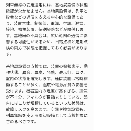
列車無線の安定運用には、基地局設備の状態
確認が欠かせません。基地局設備は、列車と
指令などの通信を支える中心的な設備であ
り、装置本体、制御部、電源、空調、避雷、
接地、監視装置、伝送経路などが関係しま
す。基地局の不具合は、広い範囲の通信に影
響する可能性があるため、日常点検と定期点
検の両方で状態を把握しておく必要がありま
す。
基地局設備の点検では、装置の警報表示、動
作状態、異音、異臭、発熱、表示灯、ログ、
盤内の状態を確認します。通信装置は常時稼
働することが多く、温度や電源品質の影響を
受けます。機器室内の温度が高すぎる、換気
が不十分、フィルタが目詰まりしている、盤
内にほこりが堆積しているといった状態は、
故障リスクを高めます。空調や換気設備も、
列車無線を支える周辺設備として点検対象に
含めるべきです。