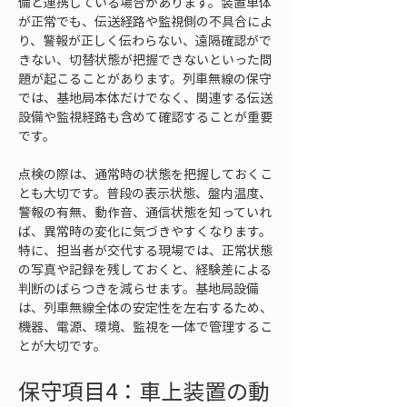
備と連携している場合があります。装置単体
が正常でも、伝送経路や監視側の不具合によ
り、警報が正しく伝わらない、遠隔確認がで
きない、切替状態が把握できないといった問
題が起こることがあります。列車無線の保守
では、基地局本体だけでなく、関連する伝送
設備や監視経路も含めて確認することが重要
です。
点検の際は、通常時の状態を把握しておくこ
とも大切です。普段の表示状態、盤内温度、
警報の有無、動作音、通信状態を知っていれ
ば、異常時の変化に気づきやすくなります。
特に、担当者が交代する現場では、正常状態
の写真や記録を残しておくと、経験差による
判断のばらつきを減らせます。基地局設備
は、列車無線全体の安定性を左右するため、
機器、電源、環境、監視を一体で管理するこ
とが大切です。
保守項目4：車上装置の動