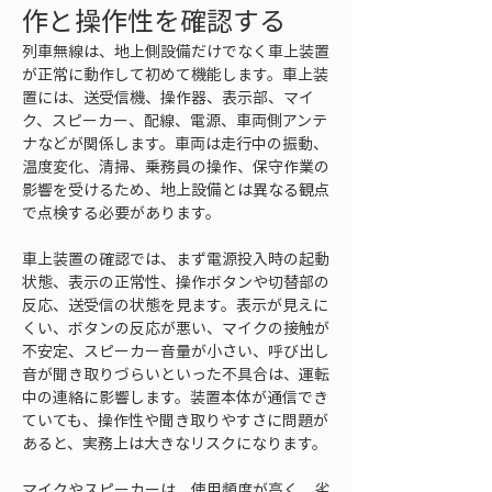
作と操作性を確認する
列車無線は、地上側設備だけでなく車上装置
が正常に動作して初めて機能します。車上装
置には、送受信機、操作器、表示部、マイ
ク、スピーカー、配線、電源、車両側アンテ
ナなどが関係します。車両は走行中の振動、
温度変化、清掃、乗務員の操作、保守作業の
影響を受けるため、地上設備とは異なる観点
で点検する必要があります。
車上装置の確認では、まず電源投入時の起動
状態、表示の正常性、操作ボタンや切替部の
反応、送受信の状態を見ます。表示が見えに
くい、ボタンの反応が悪い、マイクの接触が
不安定、スピーカー音量が小さい、呼び出し
音が聞き取りづらいといった不具合は、運転
中の連絡に影響します。装置本体が通信でき
ていても、操作性や聞き取りやすさに問題が
あると、実務上は大きなリスクになります。
マイクやスピーカーは、使用頻度が高く、劣