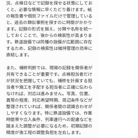
況、点検日などで記録を探せる状態にしてお
くと、必要な情報に早くたどり着けます。紙
の報告書や個別ファイルだけで管理している
と、過去の類似事例を探すのに時間がかかり
ます。記録の形式を揃え、分類や名称を統一
しておくことで、後からの検索性が高まりま
す。鉄道設備では同種の設備が広範囲に存在
するため、記録の検索性は維持管理の効率に
直結します。
また、補修判断では、現場の記録を関係者が
共有できることが重要です。点検担当者だけ
が状況を把握していても、補修を計画する担
当者や施工を手配する担当者に正確に伝わら
なければ、対応は進みません。写真、位置、
異常の程度、対応希望時期、周辺条件などが
整理されていれば、関係者間の認識合わせが
しやすくなります。特に鉄道設備では、作業
時間帯や立入条件、列車運行への配慮などを
踏まえた調整が必要になるため、初期記録の
精度が後工程の調整負担を左右します。