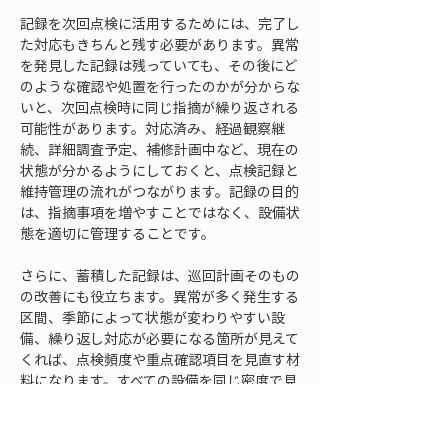
記録を次回点検に活用するためには、完了し
た対応もきちんと残す必要があります。異常
を発見した記録は残っていても、その後にど
のような確認や処置を行ったのかが分からな
いと、次回点検時に同じ指摘が繰り返される
可能性があります。対応済み、経過観察継
続、詳細調査予定、補修計画中など、現在の
状態が分かるようにしておくと、点検記録と
維持管理の流れがつながります。記録の目的
は、指摘事項を増やすことではなく、設備状
態を適切に管理することです。
さらに、蓄積した記録は、巡回計画そのもの
の改善にも役立ちます。異常が多く発生する
区間、季節によって状態が変わりやすい設
備、繰り返し対応が必要になる箇所が見えて
くれば、点検頻度や重点確認項目を見直す材
料になります。すべての設備を同じ密度で見
るだけではなく、過去の記録に基づいて重点
化することで、限られた人員と時間を有効に
使えます。巡回点検を効率化するには、記録