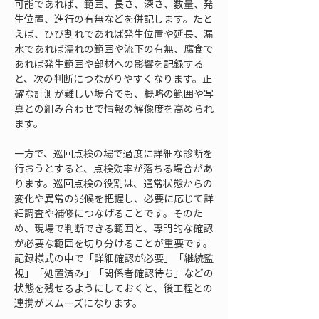
可能であれば、範囲、長さ、深さ、数量、発
生位置、進行の有無などを併記します。たと
えば、ひび割れであれば発生位置や延長、漏
水であれば濡れの範囲や流下の有無、腐食で
あれば発生範囲や部材への影響を記録する
と、次の判断につながりやすくなります。正
確な計測が難しい場合でも、概略の範囲や写
真との組み合わせで情報の解像度を高められ
ます。
一方で、巡回点検の場で過度に詳細な診断を
行おうとすると、点検効率が落ちる場合があ
ります。巡回点検の役割は、通常状態からの
変化や異常の兆候を把握し、必要に応じて詳
細調査や補修につなげることです。そのた
め、現場で判断できる範囲と、専門的な確認
が必要な範囲を切り分けることが重要です。
記録様式の中で「詳細確認が必要」「継続監
視」「処置済み」「関係者確認待ち」などの
状態を残せるようにしておくと、後工程との
連携がスムーズになります。