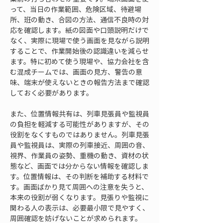
って、当日の作業範囲、危険区域、待避場
所、班の動き、合図の方法、通信不良時の対
応を確認します。紙の図面や口頭説明だけで
なく、実際に現場で使う画面を見ながら説明
することで、作業開始後の認識違いを減らせ
ます。特に初めて使う現場や、協力会社を含
む混成チームでは、画面の見方、警告の意
味、端末が使えないときの報告方法まで確認
しておく必要があります。
また、位置情報共有は、列車見張員や監視員
の負担を軽減する可能性がありますが、その
役割をなくすものではありません。列車見張
員や監視員は、実際の列車接近、周囲の音、
視界、作業員の姿勢、重機の動き、資材の状
態など、画面では分からない情報を確認しま
す。位置情報は、その判断を補助する材料で
す。画面ばかり見て周囲への注意を失うと、
本来の役割が弱くなります。見張りや監視に
関わる人の表示は、必要最小限で見やすく、
周囲確認を妨げないことが求められます。