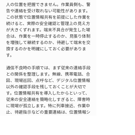
人の位置を把握できません。作業員側も、警
告や連絡を受け取れない可能性があります。
この状態で位置情報共有を前提にした作業を
続けると、実際の安全確認と管理上の見え方
が大きくずれます。端末不具合が発生した場
合は、作業を一時停止するのか、見張り体制
を増強して継続するのか、待避して端末を交
換するのかを明確にしておく必要がありま
す。
通信不良時の手順では、まず従来の連絡手段
との関係を整理します。無線、携帯電話、合
図、現場巡回、点呼など、デジタル位置情報
以外の確認手段を残しておくことが大切で
す。位置情報共有を導入したからといって、
従来の安全連絡を簡略化しすぎると、障害時
に現場が孤立します。特に列車接近、作業中
止、待避指示などの重要連絡は、位置情報シ
ステムだけに依存しない運用が必要です。
待避手順も、画面が使えない前提で確認して