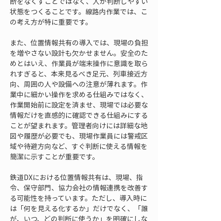
断をなくすことではなく、人が判断しやすい
状態をつくることです。線路内作業では、こ
の考え方が特に重要です。
また、位置情報共有の導入では、現場の負担
を増やさない設計も欠かせません。安全のた
めとはいえ、作業員が端末操作に意識を取ら
れすぎると、本来見るべき足元、列車接近方
向、周囲の人や設備への注意が薄れます。作
業中に細かい操作を求める仕組みではなく、
作業開始前に設定を済ませ、現場では必要な
情報だけを直感的に確認できる仕組みにする
ことが望まれます。管理者向けには詳細な地
図や履歴が必要でも、現場作業員には警戒区
域や待避方向など、すぐ判断に使える情報を
簡潔に示すことが重要です。
鉄道DXにおける位置情報共有は、現場、指
令、保守部門、協力会社の情報連携を改善す
る可能性を持っています。ただし、導入時に
は「何を見える化するか」だけでなく、「誰
が、いつ、どの判断に使うか」を明確にしな