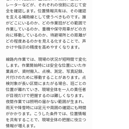
レーターなどが、それぞれの役割に応じて安
全を確認します。位置情報共有は、その確認
を支える補助線として使うべきものです。誰
がどこにいるのか、どの作業班がどの範囲で
作業しているのか、重機や保守用車がどの方
向に移動しているのか、待避場所との距離が
どの程度あるのかを見える化することで、声
かけや指示の精度を高めやすくなります。
線路内作業では、現場の状況が短時間で変化
します。作業開始時には安全な位置にいた作
業員が、資材搬入、点検、測定、写真記録、
片付けのために移動することがあります。点
検対象が長い区間にまたがる場合、班ごとの
位置が離れていき、現場全体を一人の責任者
が目視だけで把握するのは難しくなります。
夜間作業では照明の届かない範囲が生まれ、
雨天や降雪時には足元や周囲の確認にも時間
がかかります。こうした条件では、位置情報
を共有することで、現場全体の把握に役立つ
情報が増えます。