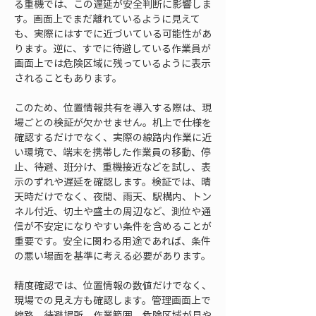
る重機では、この遅延が安全判断に影響しま
す。画面上でまだ離れているように見えて
も、実際にはすでに近づいている可能性があ
ります。逆に、すでに待避している作業員が
画面上では危険区域に残っているように表示
されることもあります。
このため、位置情報共有を導入する際は、現
場ごとの検証が欠かせません。机上で仕様を
確認するだけでなく、実際の線路内作業に近
い環境で、端末を携帯した作業員の移動、停
止、待避、班分け、重機接近などを試し、表
示のずれや遅延を確認します。検証では、晴
天時だけでなく、夜間、雨天、駅構内、トン
ネル付近、切土や盛土の周辺など、測位や通
信が不安定になりやすい条件を含めることが
重要です。安全に関わる用途であれば、条件
の悪い場面を基準に考える必要があります。
精度確認では、位置情報の数値だけでなく、
現場での見え方も確認します。管理画面上で
線路、待避場所、作業範囲、危険区域が見や