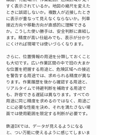
すく表示されているか。地図の縮尺を変えた
ときに誤認しないか。複数人が近接したとき
に表示が重なって見えなくならないか。列車
接近方向や移動方向が直感的に理解できる
か。こうした使い勝手は、安全判断に直結し
ます。精度が高い仕組みでも、表示が分かり
にくければ現場では使いづらくなります。
さらに、位置情報の用途を分類しておくこと
も大切です。広い作業区間の中で班の大まか
な位置を把握する用途と、危険区域への接近
を警告する用途では、求められる精度が異な
ります。作業履歴を後から確認する用途と、
リアルタイムで待避判断を補助する用途で
も、許容できる遅延は異なります。すべての
用途に同じ精度を求めるのではなく、用途ご
とに必要な性能を決め、それを満たさない場
面では使用範囲を限定する判断が必要です。
鉄道DXでは、データが見えるようになる
と、つい万能に使えるように感じてしまいま