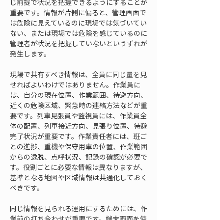
じ前提で状況を把握できるようにすることが
重要です。情報が片側に偏ると、管理画面で
は危険に見えているのに現場では気づいてい
ない、または現場では危険を感じているのに
管理者が状況を把握していないというずれが
発生します。
現場で共有すべき情報は、全員に同じ量を見
せればよいわけではありません。作業員に
は、自分の現在位置、作業範囲、待避方向、
近くの危険区域、緊急時の連絡方法などが重
要です。列車見張員や監視員には、作業員全
体の配置、列車接近方向、見張り位置、待避
完了状況が重要です。作業責任者には、班ご
との進捗、重機や保守用車の位置、作業範囲
からの逸脱、点呼状況、記録の確認が必要で
す。役割ごとに必要な情報は異なりますが、
基準となる地図や区域情報は共通化しておく
べきです。
同じ情報を見られる運用にするためには、作
業前の打ち合わせが重要です。端末画面を使