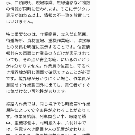
示、口頭説明、現場標識、無線連絡など複数
の情報が同時に使われます。そこにデジタル
表示が加わる以上、情報の不一致を放置して
はいけません。
特に重要なのは、作業範囲、立入禁止範囲、
待避場所、資材置場、重機作業範囲、隣接線
との関係を明確に表示することです。位置情
報共有の画面に作業員の点だけが表示されて
いても、その点が安全な範囲にいるのかどう
かは分かりません。作業員の位置と、守るべ
き境界線が同じ画面で確認できることが必要
です。境界線が分かりにくい場合、作業員が
意図せず作業範囲外に出ても、責任者がすぐ
に気づけない可能性があります。
線路内作業では、同じ場所でも時間帯や作業
段階によって安全条件が変わることがありま
す。作業開始前、列車間合い中、線路閉鎖
中、重機稼働中、材料搬入中、片付け中で
は、注意すべき範囲や人の配置が変わりま