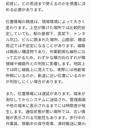
前提に、どの用途まで使えるのかを慎重に決
める必要があります。
位置情報の精度は、現場環境によって大きく
変わります。上空が開けた場所では比較的安
定していても、駅の屋根下、高架下、トンネ
ル坑口、ビルに囲まれた場所、山間部、橋梁
周辺では不安定になることがあります。線路
は細長い構造物であり、作業範囲も線形に沿
って広がるため、わずかな横方向のずれが隣
接線や線路外との判別に影響します。地図上
では同じ線路上に見えても、実際には待避場
所側にいるのか、軌道に近い位置にいるのか
が判別しにくい場合があります。
また、位置情報には遅延があります。端末が
測位してからシステムに送信され、管理画面
や他の端末に表示されるまでには時間差が発
生します。通信状態が悪い場所では、古い情
報が表示される可能性もあります。歩行中の
作業員、移動中の保守用車、資材搬送に関わ