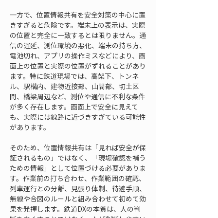
一方で、位置情報共有を安全対策の中心に置
きすぎると危険です。端末上の表示は、実際
の位置と完全に一致するとは限りません。通
信の遅延、測位環境の悪化、端末の持ち方、
電池切れ、アプリの操作ミスなどにより、画
面上の位置と実際の位置がずれることがあり
ます。特に鉄道現場では、高架下、トンネ
ル、駅構内、建物近接部、山間部、切土区
間、橋梁周辺など、測位や通信に不利な条件
が多く存在します。画面上で安全に見えて
も、実際には線路に近づきすぎている可能性
があります。
そのため、位置情報共有は「見れば安全が保
証されるもの」ではなく、「現場確認を補う
ための情報」として位置づける必要がありま
す。作業前の打ち合わせ、作業範囲の確認、
列車運行との分離、見張り体制、待避手順、
無線や合図のルールと組み合わせて初めて効
果を発揮します。鉄道DXの本質は、人の判