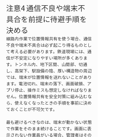
注意4 通信不良や端末不
具合を前提に待避手順を
決める
線路内作業で位置情報共有を使う場合、通信
不良や端末不具合は必ず起こり得るものとし
て考える必要があります。鉄道現場には、通
信が不安定になりやすい場所が多くありま
す。トンネル内、地下区間、山間部、切通
し、高架下、駅設備の陰、厚い構造物の周辺
では、端末が位置情報を送れないことがあり
ます。電池切れ、端末の落下、画面破損、ア
プリ停止、操作ミスも想定しなければなりま
せん。位置情報共有を安全対策に組み込むな
ら、使えなくなったときの手順を事前に決め
ておくことが不可欠です。
最も避けるべきなのは、端末が動かない状態
で作業をそのまま続けることです。画面に表
示されない作業員がいる場合、管理者はその