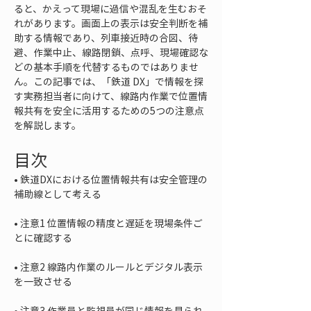
ると、かえって現場に過信や混乱を生むおそ
れがあります。画面上の表示は安全判断を補
助する情報であり、列車接近時の合図、待
避、作業中止、線路閉鎖、点呼、現場確認な
どの基本手順を代替するものではありませ
ん。この記事では、「鉄道 DX」で情報を探
す実務担当者に向けて、線路内作業で位置情
報共有を安全に活用するための5つの注意点
を解説します。
目次
• 
鉄道DXにおける位置情報共有は安全管理の
• 
注意1 位置情報の精度と遅延を現場条件ご
• 
注意2 線路内作業のルールとデジタル表示
• 
注意3 作業員と監視員が同じ情報を見られ