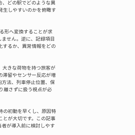
合、どの駅でどのような異
発生しやすいのかを俯瞰す
える形へ変換することが求
しません。逆に、記録項目
化するか、異常情報をどの
、大きな荷物を持つ旅客が
の滞留やセンサー反応が増
内方法、列車停止位置、保
り離さずに扱う視点が必
時の初動を早くし、原因特
ことが大切です。この記事
当者が導入前に検討しやす