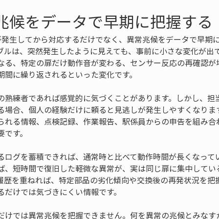
常兆候をデータで早期に把握する
が発生してから対応するだけでなく、異常兆候をデータで早期
ブルは、突然発生したように見えても、事前に小さな変化が出
なる、特定の扉だけ動作音が変わる、センサー反応の再確認が
期間に繰り返されるといった変化です。
の熟練者であれば感覚的に気づくことがあります。しかし、担
る場合、個人の経験だけに頼ると見逃しが発生しやすくなります
られる情報、点検記録、作業報告、駅係員からの申告を組み合
要です。
るログを蓄積できれば、通常時と比べて動作時間が長くなって
ば、短時間で復旧した軽微な異常が、実は同じ扉に集中してい
履歴を重ねれば、特定部品の劣化傾向や交換後の再発状況を把
るだけでは気づきにくい情報です。
だけでは異常兆候を把握できません。何を異常の兆候とみなす