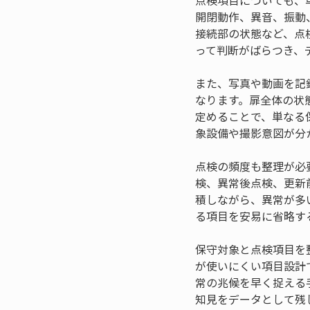
点検項目についても、
開閉動作、異音、振動
接続部の状態など、点
って判断がばらつき、
また、写真や動画を記
なります。扉全体の状
定めることで、単なる
象設備や撮影意図が分
点検の頻度も整理が必
検、異常後点検、更新
積しながら、異常が多
る項目を安易に省略す
保守対象と点検項目を
が使いにくい項目設計
常の兆候を早く捉える
知見をデータとして残