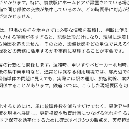
がかかります。特に、複数駅にホームドアが設置されている場
備で同じ部位の交換が集中しているのか、どの時間帯に対応が
が欠かせません。
では、現場の負担を増やさずに必要な情報を蓄積し、判断に使
入力する項目が多すぎると、記録は形だけになり、現場に定着
ら原因を追えません。そのため、設備状態をどの単位で見える
録をどの業務に活用するかを事前に整理することが重要です。
客の行動とも関係します。混雑時、車いすやベビーカー利用時
後の集中乗車時など、通常とは異なる利用環境では、扉周辺で
設備単体の問題に見えても、実際には駅の運用、旅客動線、案
関係することがあります。鉄道DXでは、こうした現場要因を切
化するためには、単に故障件数を減らすだけでなく、異常発生
策を現場へ展開し、更新投資や教育計画につなげる流れを作る
ムドア保守を効率化するために確認すべき5つの観点を、実務担