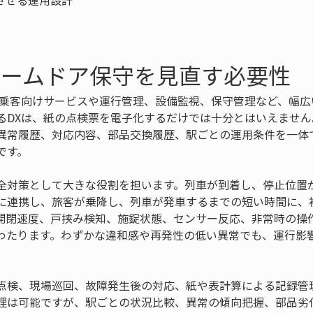
ホームドア保守を見直す必要性
、乗客向けサービスや運行管理、設備監視、保守管理など、幅広
るDXは、紙の点検票を電子化するだけでは十分とはいえませ
異常履歴、対応内容、部品交換履歴、駅ごとの運用条件を一体
です。
全対策として大きな役割を担います。列車が到着し、停止位置
に連携し、旅客が乗降し、列車が発車するまでの短い時間に、
開閉速度、戸挟み検知、施錠状態、センサー反応、非常時の操
わたります。わずかな違和感や再発性の低い異常でも、運行影
。
点検、現場巡回、故障発生後の対応、紙や表計算による記録管
理は可能ですが、駅ごとの状況比較、異常の傾向把握、部品劣