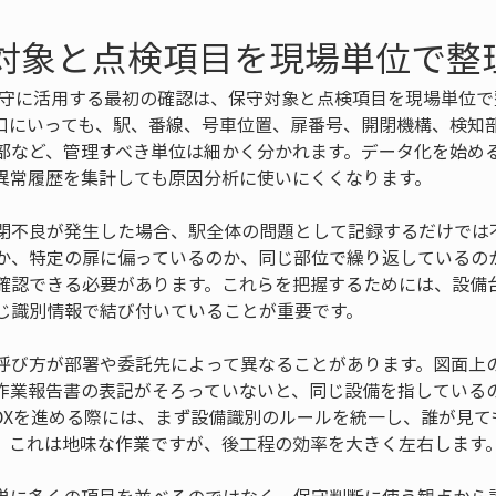
守対象と点検項目を現場単位で整
保守に活用する最初の確認は、保守対象と点検項目を現場単位
口にいっても、駅、番線、号車位置、扉番号、開閉機構、検知
部など、管理すべき単位は細かく分かれます。データ化を始め
異常履歴を集計しても原因分析に使いにくくなります。
閉不良が発生した場合、駅全体の問題として記録するだけでは
か、特定の扉に偏っているのか、同じ部位で繰り返しているの
確認できる必要があります。これらを把握するためには、設備
じ識別情報で結び付いていることが重要です。
呼び方が部署や委託先によって異なることがあります。図面上
作業報告書の表記がそろっていないと、同じ設備を指している
DXを進める際には、まず設備識別のルールを統一し、誰が見て
。これは地味な作業ですが、後工程の効率を大きく左右します