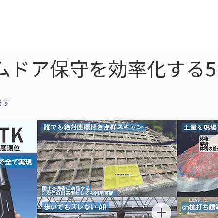
ne
LiDAR
ドローン
360
ソーラー
ムドア保守を効率化する
ます