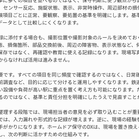
単に多くの項目を並べるのではなく、保守判断に使う観点から
、センサー反応、施錠状態、表示、非常時操作、周辺部材の損
検項目ごとに正常、要観察、要処置の基準を明確にします。基
データとして比較しにくくなります。
録に添付する場合も、撮影位置や撮影対象のルールを決めてお
態、損傷箇所、部品交換前後、周辺の障害物、表示状態など、
保存ではなく、再確認や教育に使える記録になります。現場写
からなければ活用は進みません。
要です。すべての項目を同じ頻度で確認するのではなく、日常
前調査など、目的に応じて分けると運用しやすくなります。鉄道
い設備や負荷が高い駅に重点を置く考え方も可能になります。
るのではなく、基準と責任分担を明確にしたうえで見直すこと
整理する段階では、現場担当者の意見を必ず取り込むことが重
では、入力漏れや形式的な記録が増えます。逆に、現場の経験
手がかりになります。ホームドア保守のDXは、現場を置き換え
し、次の判断に活かすための仕組みです。