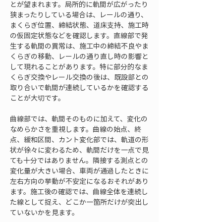
とが望まれます。局所的に軌間が広がったり
狭まったりしている場合は、レールの通り、
まくらぎ位置、締結状態、道床支持、施工時
の仮固定状態などを確認します。直線部で発
生する軌間の異常は、施工中の締結不良やま
くらぎの移動、レールの通り直し時の影響と
して現れることがあります。特に部分的なま
くらぎ交換やレール交換の後は、既設部との
取り合いで軌間が連続しているかを確認する
ことが大切です。
曲線部では、軌間そのものに加えて、変化の
なめらかさを重視します。曲線の始点、終
点、緩和区間、カント変化部では、軌道の形
状が徐々に変わるため、軌間だけを一点で見
ても十分ではありません。隣接する測点との
変化量が大きい場合、車両が通過したときに
左右方向の挙動が不安定になるおそれがあり
ます。施工後の確認では、曲線全体を連続し
た線として捉え、どこか一箇所だけが突出し
ていないかを見ます。