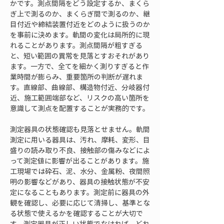
かです。測点間隔をどう設定するか、まくら
ぎ上で測るのか、まくらぎ間で測るのか、継
目付近や締結装置付近をどのように扱うのか
を事前に決めます。軌間の変化は局所的に現
れることがあります。測点間隔が粗すぎる
と、短い範囲の異常を見落とすおそれがあり
ます。一方で、全てを細かく測りすぎると作
業時間が膨らみ、重要箇所の判断が遅れま
す。直線部、曲線部、構造物付近、分岐器付
近、施工範囲端部など、リスクの高い箇所を
意識して測点を配置することが実務的です。
測定器具の状態確認も見落とせません。軌間
測定に用いる器具は、汚れ、摩耗、変形、目
盛りの読み取り不良、接触部の傷みなどによ
って測定値に影響が出ることがあります。施
工現場では砕石、泥、水分、金属粉、夜間照
明の影響などがあり、器具の接触状態が不安
定になることもあります。測定前に器具の外
観を確認し、必要に応じて清掃し、基準とな
る状態で使えるかを確認することが大切で
す。測定器具が正しい状態でなければ、どれ