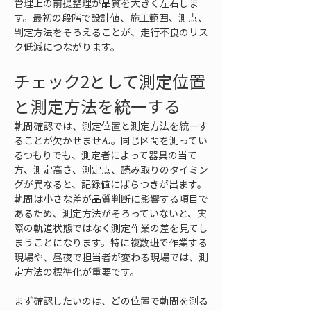
管理上の前提整理が品質を大きく左右しま
す。最初の段階で設計値、施工範囲、測点、
判定方法をそろえることが、走行不良のリス
ク低減につながります。
チェック2として測定位置
と測定方法を統一する
軌間確認では、測定位置と測定方法を統一す
ることが欠かせません。同じ区間を測ってい
るつもりでも、測定者によって器具の当て
方、測定高さ、測定点、読み取りのタイミン
グが異なると、記録値にばらつきが出ます。
軌間は小さな差が品質判断に影響する項目で
あるため、測定方法がそろっていないと、実
際の軌道状態ではなく測定作業の差を見てし
まうことになります。特に複数班で作業する
現場や、昼夜で担当者が変わる現場では、測
定方法の標準化が重要です。
まず確認したいのは、どの位置で軌間を測る