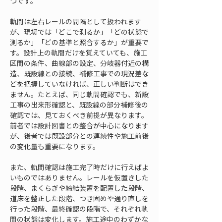
つです。
軌間は左右レールの間隔として扱われます
が、現場では「どこで測るか」「どの状態で
測るか」「どの基準と照合するか」が重要で
す。設計上の軌間だけを覚えていても、施工
区間の条件、曲線部の設定、分岐器付近の構
造、既設線との接続、補修工事での現況差な
どを把握していなければ、正しい判断はでき
ません。たとえば、同じ軌間確認でも、新設
工事の出来形確認と、既設線の部分補修後の
確認では、見ておくべき前提が異なります。
前者では設計図書との整合が中心になります
が、後者では既設部分との連続性や施工前後
の変化量も重要になります。
また、軌間確認は施工完了時だけに行えばよ
いものではありません。レールを仮置きした
段階、まくらぎや締結装置を配置した段階、
道床を整正した段階、つき固めや通り直しを
行った段階、最終確認の段階で、それぞれ軌
間の状態は変化します。施工途中のわずかな