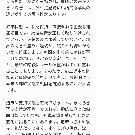
くらぎだけが硬く支持され、周囲との差が大
きい場合には、列車通過時に局所的な挙動の
違いが生じる可能性があります。
締結状態は、軌間保持に直接関わる重要な確
認項目です。締結装置が正しく取り付けられ
ているか、仮締めのまま残っていないか、部
品の向きや座りが適切か、緩みや片締めがな
いかを確認します。軌間を測る前に締結が不
十分であれば、測定値が安定しません。ま
た、最終締結後にレール位置がわずかに変わ
ることもあります。そのため、施工途中の確
認値と最終確認値を分けて考え、最終的には
本来の締結状態で軌間を確認することが大切
です。
道床や支持状態も無視できません。まくらぎ
下の支持が不均一であれば、静的に測った軌
間は整っていても、列車荷重を受けたときに
変化が出ることがあります。道床つき固め後
は、軌間だけでなく、まくらぎの浮き、沈
み、周辺の締まり具合を確認します。特に補