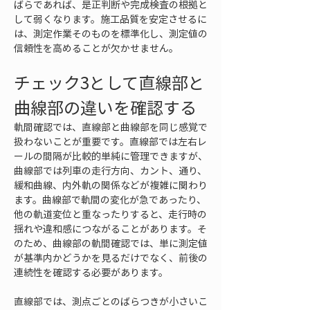
ばらであれば、是正判断や完成検査の根拠と
して弱くなります。施工品質を安定させるに
は、測定作業そのものを標準化し、測定値の
信頼性を高めることが欠かせません。
チェック3として直線部と
曲線部の違いを確認する
軌間確認では、直線部と曲線部を同じ感覚で
扱わないことが重要です。直線部では左右レ
ールの間隔が比較的単純に管理できますが、
曲線部では列車の走行方向、カント、通り、
緩和曲線、内外軌の関係などが複雑に関わり
ます。曲線部で軌間の変化が急であったり、
他の軌道変位と重なったりすると、走行時の
揺れや違和感につながることがあります。そ
のため、曲線部の軌間確認では、単に測定値
が基準内かどうかを見るだけでなく、前後の
連続性を確認する必要があります。
直線部では、測点ごとのばらつきが小さいこ