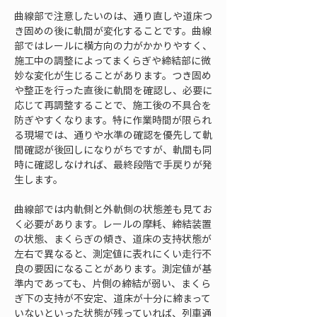
曲線部で注意したいのは、通り直しや道床つ
き固めの後に軌間が変化することです。曲線
部ではレールに横方向の力がかかりやすく、
施工中の調整によってまくらぎや締結部に微
妙な変化が生じることがあります。つき固め
や整正を行った直後に軌間を確認し、必要に
応じて再調整することで、施工後の不具合を
防ぎやすくなります。特に作業時間が限られ
る現場では、通りや水準の確認を優先して軌
間確認が後回しになりがちですが、軌間も同
時に確認しなければ、最終段階で手戻りが発
生します。
曲線部では内軌側と外軌側の状態差も見てお
く必要があります。レールの摩耗、締結装置
の状態、まくらぎの傾き、道床の支持状態が
左右で異なると、測定値に表れにくい走行不
良の要因になることがあります。測定値が基
準内であっても、片側の締結が弱い、まくら
ぎ下の支持が不安定、道床が十分に締まって
いないといった状態が残っていれば、列車通