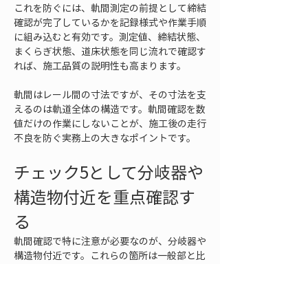
これを防ぐには、軌間測定の前提として締結
確認が完了しているかを記録様式や作業手順
に組み込むと有効です。測定値、締結状態、
まくらぎ状態、道床状態を同じ流れで確認す
れば、施工品質の説明性も高まります。
軌間はレール間の寸法ですが、その寸法を支
えるのは軌道全体の構造です。軌間確認を数
値だけの作業にしないことが、施工後の走行
不良を防ぐ実務上の大きなポイントです。
チェック5として分岐器や
構造物付近を重点確認す
る
軌間確認で特に注意が必要なのが、分岐器や
構造物付近です。これらの箇所は一般部と比
べて構造が複雑で、レール形状、支持条件、
部材の取り合い、施工手順が変わります。一
般軌道部では問題が出なくても、分岐器、踏