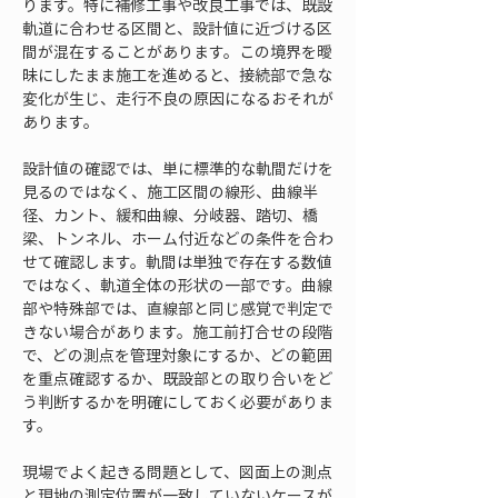
ります。特に補修工事や改良工事では、既設
軌道に合わせる区間と、設計値に近づける区
間が混在することがあります。この境界を曖
昧にしたまま施工を進めると、接続部で急な
変化が生じ、走行不良の原因になるおそれが
あります。
設計値の確認では、単に標準的な軌間だけを
見るのではなく、施工区間の線形、曲線半
径、カント、緩和曲線、分岐器、踏切、橋
梁、トンネル、ホーム付近などの条件を合わ
せて確認します。軌間は単独で存在する数値
ではなく、軌道全体の形状の一部です。曲線
部や特殊部では、直線部と同じ感覚で判定で
きない場合があります。施工前打合せの段階
で、どの測点を管理対象にするか、どの範囲
を重点確認するか、既設部との取り合いをど
う判断するかを明確にしておく必要がありま
す。
現場でよく起きる問題として、図面上の測点
と現地の測定位置が一致していないケースが