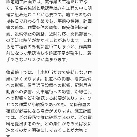
鉄道施工計画では、実作業の工程だけでな
く、関係者協議と承認手続きを工程の中に明
確に組み込むことが必要です。施工そのもの
は数日で終わる作業でも、事前の協議、計画
書の確認、作業条件の調整、保安体制の確
認、設備停止の調整、近隣対応、関係部署へ
の周知に時間がかかることがあります。これ
らを工程表の外側に置いてしまうと、作業直
前になって承認待ちや確認不足が発生し、着
手できないリスクが高まります。
鉄道施工では、土木担当だけで完結しない作
業が多くあります。軌道への影響、電気設備
への影響、信号通信設備への影響、駅利用者
動線への影響、列車運行への影響、沿線住民
への影響などを確認する必要があります。ひ
とつの作業が小規模であっても、関係部署の
確認が必要になる場合があります。施工計画
では、どの段階で誰に確認するのか、どの資
料を提出するのか、どの条件がそろえば次に
進めるのかを明確にしておくことが大切で
す。