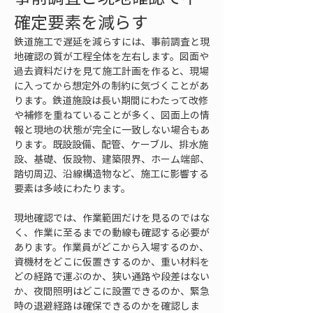
確定要素を減らす
鉄道施工で遅延を減らすには、事前調査と現
地確認の質が工程全体を左右します。図面や
過去資料だけを見て施工計画を作ると、現場
に入ってから想定外の制約に気づくことがあ
ります。鉄道施設は長い期間にわたって改修
や補修を重ねていることが多く、図面上の情
報と現地の状態が完全に一致しない場合もあ
ります。既設設備、配管、ケーブル、排水施
設、基礎、仮設物、建築限界、ホーム端部、
踏切周辺、沿線構造物など、施工に影響する
要素は多岐にわたります。
現地確認では、作業範囲だけを見るのではな
く、作業に至るまでの動線も確認する必要が
あります。作業員がどこから入場するのか、
資機材をどこに仮置きするのか、重い材料を
どの経路で運ぶのか、狭い通路や段差はない
か、夜間照明はどこに設置できるのか、緊急
時の退避経路は確保できるのかを確認しま