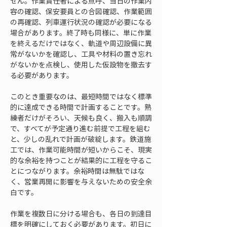
せん。作業責任者による点呼、当日の作業内
容の確認、保安要員との合図確認、作業範囲
の再確認、列車運行状況の確認が必要になる
場合があります。終了時も同様に、単に作業
を終えるだけではなく、軌道や周辺設備に異
常がないかを確認し、工具や材料の置き忘れ
がないかを点検し、使用した仮設物を撤去す
る必要があります。
このとき重要なのは、最短時間ではなく標準
的に達成できる時間で計画することです。熟
練者だけがそろい、天候も良く、搬入も順調
で、すべてが予定通り進む前提で工程を組む
と、少しの乱れで計画が破綻します。鉄道施
工では、作業可能時間が短いからこそ、現実
的な余裕を持つことが結果的に工程を守るこ
とにつながります。余裕時間は無駄ではな
く、営業再開に影響を与えないための安全余
白です。
作業を複数日に分ける場合も、各日の到達目
標を明確にしておく必要があります。初日に