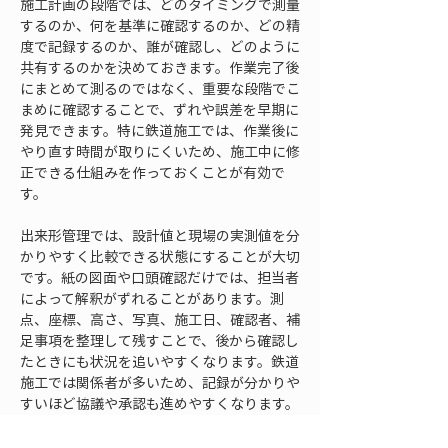
施工計画の段階では、どのタイミングで測量
するのか、何を基準に確認するのか、どの精
度で記録するのか、誰が確認し、どのように
共有するのかを決めておきます。作業完了後
にまとめて測るのではなく、重要な段階でこ
まめに確認することで、ずれや誤差を早期に
発見できます。特に鉄道施工では、作業後に
やり直す時間が取りにくいため、施工中に修
正できる仕組みを作っておくことが有効で
す。
出来形管理では、設計値と現場の実測値を分
かりやすく比較できる状態にすることが大切
です。紙の図面や口頭確認だけでは、担当者
によって解釈がずれることがあります。測
点、座標、高さ、写真、施工日、確認者、補
足事項を整理して残すことで、後から確認し
たときにも状況を追いやすくなります。鉄道
施工では関係者が多いため、記録が分かりや
すいほど協議や承認も進めやすくなります。
また、施工前の現況測量も重要です。既設構