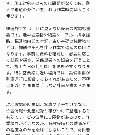
す。施工対象そのものに問題がなくても、搬
入や退避の条件が悪ければ作業時間は大きく
伸びます。
鉄道施工では、目に見えない設備の確認も重
要です。地中埋設物や既設ケーブル、排水経
路、構造物内部の空洞、古い基礎の残置物な
どは、掘削や穿孔を伴う作業で遅延の原因に
なります。事前に資料を確認し、必要に応じ
て試掘や探査、関係部署への照会を行うこと
で、施工当日の判断停止を防ぎやすくなりま
す。特に営業線に近い場所では、設備損傷が
列車運行に影響するおそれがあるため、不明
点を残したまま着手しない計画が求められま
す。
現地確認の結果は、写真やメモだけでなく、
位置情報や測量記録と結びつけて整理すると
有効です。どの位置に支障物があるのか、作
業境界がどこなのか、既設設備との離隔がど
の程度なのかを曖昧にしないことで、関係者