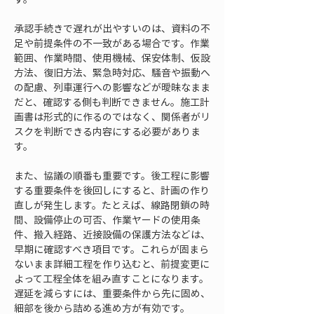
承認手続きで遅れが出やすいのは、資料の不
足や前提条件の不一致がある場合です。作業
範囲、作業時間、使用機械、保安体制、仮設
方法、復旧方法、緊急時対応、騒音や振動へ
の配慮、列車運行への影響などが曖昧なまま
だと、確認する側も判断できません。施工計
画書は形式的に作るのではなく、関係者がリ
スクを判断できる内容にする必要がありま
す。
また、協議の順番も重要です。後工程に影響
する重要条件を後回しにすると、計画の作り
直しが発生します。たとえば、線路閉鎖の時
間、設備停止の可否、作業ヤードの使用条
件、搬入経路、近接設備の保護方法などは、
早期に確認すべき項目です。これらが固まら
ないまま詳細工程を作り込むと、前提変更に
よって工程全体を組み直すことになります。
遅延を減らすには、重要条件から先に固め、
細部を後から詰める進め方が有効です。