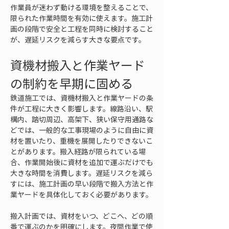
作業員が迷わず動ける環境を整えることで、
限られた作業時間を有効に使えます。施工計
画の段階で安全と工程を同時に検討すること
が、遅延リスクを減らす大きな要点です。
資機材搬入と作業ヤード
の制約を早期に固める
鉄道施工では、資機材搬入と作業ヤードの条
件が工程に大きく影響します。線路沿い、駅
構内、踏切周辺、高架下、狭い保守用通路な
どでは、一般的な工事現場のように自由に資
材を置いたり、重機を展開したりできないこ
とがあります。搬入経路が限られている場
合、作業開始後に資材を追加で運ぶだけでも
大きな時間を消費します。遅延リスクを減ら
すには、施工計画の早い段階で搬入方法と作
業ヤードを具体化しておく必要があります。
搬入計画では、資材をいつ、どこへ、どの順
番で運ぶのかを明確にします。夜間作業で使