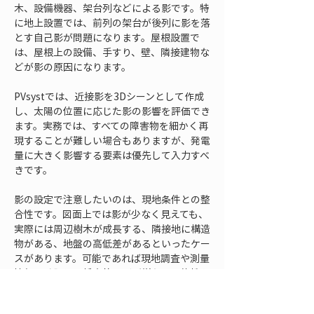
木、設備機器、架台列などによる影です。特
に地上設置では、前列の架台が後列に影を落
とす自己影が問題になります。屋根設置で
は、屋根上の設備、手すり、壁、隣接建物な
どが影の原因になります。
PVsystでは、近接影を3Dシーンとして作成
し、太陽の位置に応じた影の影響を評価でき
ます。実務では、すべての障害物を細かく再
現することが難しい場合もありますが、発電
量に大きく影響する要素は優先して入力すべ
きです。
影の設定で注意したいのは、現地条件との整
合性です。図面上では影が少なく見えても、
実際には周辺樹木が成長する、隣接地に構造
物がある、地盤の高低差があるといったケー
スがあります。可能であれば現地調査や測量
情報を確認し、将来的に影が増える可能性も
考慮します。