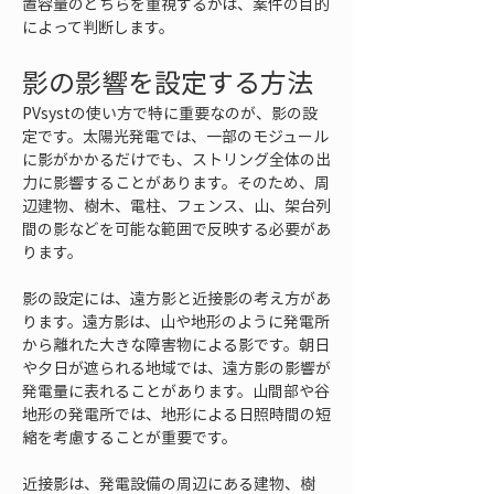
置容量のどちらを重視するかは、案件の目的
によって判断します。
影の影響を設定する方法
PVsystの使い方で特に重要なのが、影の設
定です。太陽光発電では、一部のモジュール
に影がかかるだけでも、ストリング全体の出
力に影響することがあります。そのため、周
辺建物、樹木、電柱、フェンス、山、架台列
間の影などを可能な範囲で反映する必要があ
ります。
影の設定には、遠方影と近接影の考え方があ
ります。遠方影は、山や地形のように発電所
から離れた大きな障害物による影です。朝日
や夕日が遮られる地域では、遠方影の影響が
発電量に表れることがあります。山間部や谷
地形の発電所では、地形による日照時間の短
縮を考慮することが重要です。
近接影は、発電設備の周辺にある建物、樹