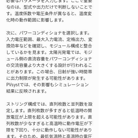
必要なパラメータを入力します。ここで重要
なのは、型式や出力だけで判断しないことで
す。温度係数や電圧条件が異なると、温度変
化時の動作範囲に影響します。
次に、パワーコンディショナを選択します。
入力電圧範囲、最大入力電流、定格出力、変
換効率などを確認し、モジュール構成と整合
しているかを見ます。太陽光発電では、モジ
ュール側の直流容量をパワーコンディショナ
の交流容量より大きくする設計が行われるこ
とがあります。この場合、日射が強い時間帯
に出力制限が発生する可能性があります。
PVsystでは、その影響もシミュレーション
結果に反映されます。
ストリング構成では、直列枚数と並列数を設
定します。直列枚数が多すぎると低温時の開
放電圧が上限を超える可能性があります。直
列枚数が少なすぎると高温時に動作電圧が下
限を下回り、十分に動作しない可能性があり
ます。そのため、最低気温時と高温時の電圧