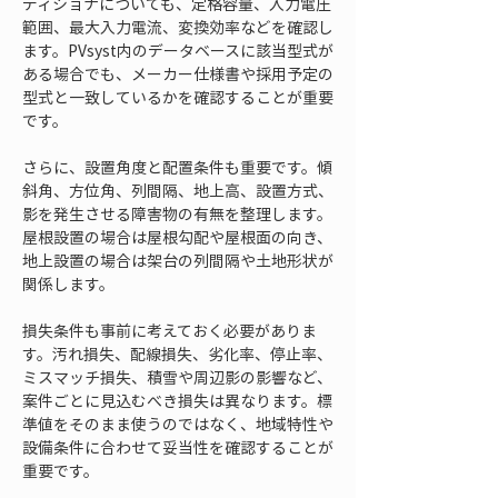
ディショナについても、定格容量、入力電圧
範囲、最大入力電流、変換効率などを確認し
ます。PVsyst内のデータベースに該当型式が
ある場合でも、メーカー仕様書や採用予定の
型式と一致しているかを確認することが重要
です。
さらに、設置角度と配置条件も重要です。傾
斜角、方位角、列間隔、地上高、設置方式、
影を発生させる障害物の有無を整理します。
屋根設置の場合は屋根勾配や屋根面の向き、
地上設置の場合は架台の列間隔や土地形状が
関係します。
損失条件も事前に考えておく必要がありま
す。汚れ損失、配線損失、劣化率、停止率、
ミスマッチ損失、積雪や周辺影の影響など、
案件ごとに見込むべき損失は異なります。標
準値をそのまま使うのではなく、地域特性や
設備条件に合わせて妥当性を確認することが
重要です。