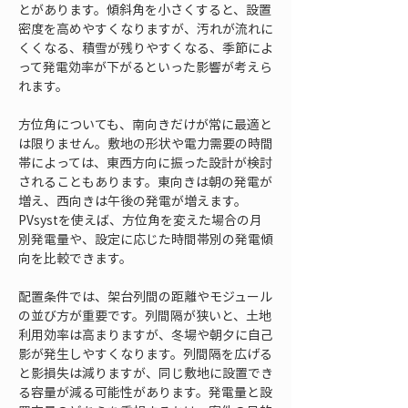
とがあります。傾斜角を小さくすると、設置
密度を高めやすくなりますが、汚れが流れに
くくなる、積雪が残りやすくなる、季節によ
って発電効率が下がるといった影響が考えら
れます。
方位角についても、南向きだけが常に最適と
は限りません。敷地の形状や電力需要の時間
帯によっては、東西方向に振った設計が検討
されることもあります。東向きは朝の発電が
増え、西向きは午後の発電が増えます。
PVsystを使えば、方位角を変えた場合の月
別発電量や、設定に応じた時間帯別の発電傾
向を比較できます。
配置条件では、架台列間の距離やモジュール
の並び方が重要です。列間隔が狭いと、土地
利用効率は高まりますが、冬場や朝夕に自己
影が発生しやすくなります。列間隔を広げる
と影損失は減りますが、同じ敷地に設置でき
る容量が減る可能性があります。発電量と設