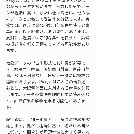
PVsystでは、月別の日射量や気温を確認し
ながらデータを扱います。入力した気象デー
タが極端に高い、または低い場合は、他の候
補データと比較して妥当性を確認します。実
務では、過度に楽観的な日射条件を使うと事
業計画が過大評価される可能性があります。
反対に、過度に保守的な条件を使うと、設備
の収益性を低く見積もりすぎる可能性があり
ます。
気象データの単位や形式にも注意が必要で
す。水平面日射量、傾斜面日射量、直達日射
量、散乱日射量など、日射データには複数の
種類があります。PVsystはこれらの情報を
もとに、太陽電池面に入射する日射量を計算
します。データの意味を理解せずに読み込む
と、計算結果の解釈を誤る可能性がありま
す。
設定後は、月別日射量と月別気温の推移を確
認します。夏だけ極端に高い、冬だけ不自然
に低い、年間合計が周辺地域と大きく異なる