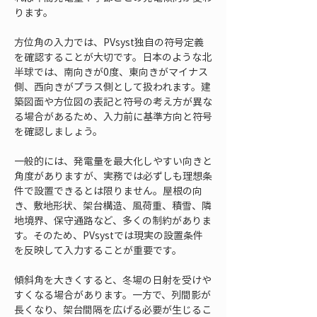
ります。
方位角の入力では、PVsyst独自の符号定義
を確認することが大切です。日本のような北
半球では、南向きが0度、東向きがマイナス
側、西向きがプラス側として扱われます。建
築図面や方位図の表記と符号の考え方が異な
る場合があるため、入力前に基準方向と符号
を確認しましょう。
一般的には、発電量を最大化しやすい向きと
角度がありますが、実務では必ずしも理想条
件で設置できるとは限りません。屋根の向
き、敷地形状、架台構造、風荷重、積雪、隣
地境界、保守通路など、多くの制約がありま
す。そのため、PVsystでは現実の設置条件
を反映して入力することが重要です。
傾斜角を大きくすると、冬場の日射を受けや
すくなる場合があります。一方で、列間影が
長くなり、架台間隔を広げる必要が生じるこ