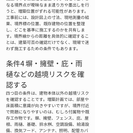
なる境界点が曖昧なまま遣り方や墨出しを行
うと、増築位置がずれる可能性があります。
工事前には、設計図上の寸法、現地測量の結
果、境界標の位置、既存建物の位置を整理
し、どこを基準に施工するのかを共有しま
す。境界線からの距離を具体的に確認するこ
とは、建築可否の確認だけでなく、現場で迷
わず施工するための条件でもあります。
条件4 塀・擁壁・庇・雨
樋などの越境リスクを確
認する
四つ目の条件は、建物本体以外の越境リスク
を確認することです。増築計画では、部屋や
床面積に意識が向きやすいですが、境界付近
で問題になりやすいのは、むしろ付属物や既
存工作物です。塀、擁壁、フェンス、庇、屋
根、雨樋、基礎、排水桝、空調設備、給湯設
備、換気フード、アンテナ、照明、配管カバ