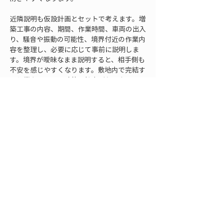
近隣説明も仮設計画とセットで考えます。増
築工事の内容、期間、作業時間、車両の出入
り、騒音や振動の可能性、境界付近の作業内
容を整理し、必要に応じて事前に説明しま
す。境界が曖昧なまま説明すると、相手側も
不安を感じやすくなります。敷地内で完結す
る作業なのか、一時的に協力が必要なのか、
どの範囲で養生するのかを明確にしておくこ
とで、工事中のトラブルを減らせます。
敷地境界の確認を増築計
画に反映する進め方
敷地境界の確認は、単独の作業として終わら
せず、増築計画に反映して初めて意味があり
ます。現地で境界標を見つけ、資料を確認
し、寸法を測ったとしても、その結果が設計
図や施工計画に反映されていなければ、現場
で同じ問題が繰り返されます。まずは、境界
に関する確認結果を一つの資料に整理するこ