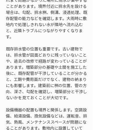
れまで問題がなかった場所に雨水が集中する
ことがあります。境界付近に排水先を設ける
場合は、勾配、排水桝、側溝、浸透処理、既
存配管の能力などを確認します。大雨時に敷
地内で処理しきれない水が隣地へ流れ込む
と、近隣トラブルにつながりやすくなりま
す。
既存排水管の位置も重要です。古い建物で
は、排水管が図面どおりに残っていないこと
や、過去の改修で経路が変わっていることが
あります。増築部分の基礎や土間を施工した
後に、既存配管が干渉していることが分かる
と、工期や費用面だけでなく、建物の納まり
にも影響します。建築前に桝の位置、管の方
向、深さ、勾配を確認し、増築部分と干渉し
ないかを見ておくことが大切です。
設備機器の配置も境界と関係します。空調設
備、給湯設備、換気設備などは、運転音、排
気、熱風、メンテナンススペースが問題にな
ることがあります。敷地内に設置していて