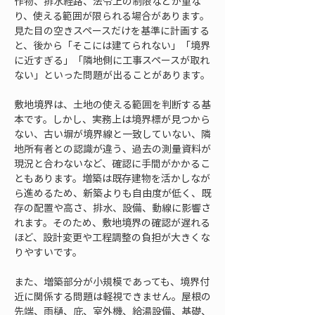
作物、排水経路、法令上の制限などが重な
り、使える範囲が限られる場合があります。
見た目の空きスペースだけを基準に計画する
と、後から「そこには建てられない」「境界
に近すぎる」「隣地側に工事スペースが取れ
ない」といった問題が出ることがあります。
敷地境界は、土地の使える範囲を判断する基
本です。しかし、実務上は境界標が見つから
ない、古い塀が境界線と一致していない、隣
地所有者との認識が違う、過去の測量資料が
現況と合わないなど、確認に手間がかかるこ
ともあります。増築は既存建物を活かしなが
ら進めるため、新築よりも自由度が低く、既
存の配置や高さ、排水、設備、動線に影響さ
れます。そのため、敷地境界の確認が遅れる
ほど、設計変更や工程調整の負担が大きくな
りやすいです。
また、増築部分が小規模であっても、境界付
近に関係する問題は軽視できません。屋根の
先端、雨樋、庇、室外機、給湯設備、基礎、