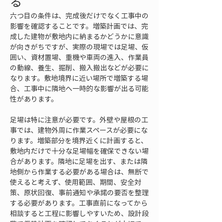
る
六つ目の条件は、完成後だけでなく工事中の
影響を確認することです。増築計画では、完
成した建物が敷地内に納まるかどうかに意識
が向きがちですが、実際の現場では足場、仮
囲い、資材置場、重機や車両の進入、作業員
の動線、養生、掘削、搬入搬出などが必要に
なります。敷地境界に近い場所で増築する場
合、工事中に隣地へ一時的な影響が出る可能
性があります。
足場は特に注意が必要です。外壁や屋根の工
事では、建物外周に作業スペースが必要にな
ります。増築部分を境界近くに計画すると、
敷地内だけで十分な足場幅を確保できない場
合があります。隣地に足場を出す、または隣
地側から作業する必要がある場合は、無断で
使えると考えず、使用範囲、期間、安全対
策、原状回復、事前通知や承諾の要否を整理
する必要があります。工事直前になってから
相談すると工程に影響しやすいため、設計段