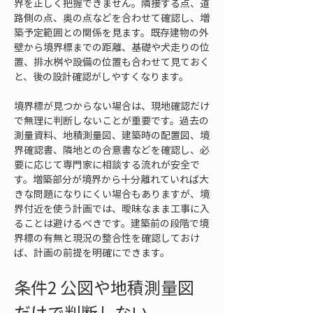
界を正しく把握できません。隣接する点、道
路側の点、奥の点などを合わせて確認し、増
築予定範囲との関係を見ます。既存建物の外
壁から境界標までの距離、基礎や犬走りの位
置、排水桝や設備の位置も合わせて見ておく
と、後の設計確認がしやすくなります。
境界標が見つからない場合は、現地確認だけ
で無理に判断しないことが重要です。過去の
測量資料、地積測量図、建築時の配置図、境
界確認書、隣地との合意書などを確認し、必
要に応じて専門家に相談する流れが安全で
す。増築部分が境界から十分離れていれば大
きな問題になりにくい場合もありますが、境
界付近を使う計画では、曖昧なまま工事に入
ることは避けるべきです。建築前の段階で境
界標の有無と現況の整合性を確認しておけ
ば、計画の前提を明確にできます。
条件2 公図や地積測量図
だけで判断しない