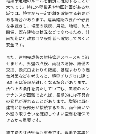
増築予定地のルールを個別に確認することが
大切です。特に外壁後退や地区計画がある地
域では、境界から一定距離を確保する必要が
ある場合があります。建築確認の要否や必要
な手続きも、増築の規模、用途、地域、防火
関係、既存建物の状況などで変わるため、計
画初期に行政窓口や設計者へ確認しておくと
安全です。
また、建物完成後の維持管理スペースも見逃
せません。外壁の点検、雨樋の清掃、設備の
交換、換気口まわりの確認、基礎まわりの湿
気対策などを考えると、境界ぎりぎりに建て
る計画は管理が難しくなる場合があります。
法令上の条件を満たしていても、実際のメン
テナンスが困難であれば、長期的には不具合
の発見が遅れることがあります。増築は既存
建物と新設部分が接続するため、雨仕舞いや
外壁の取り合いを確認しやすい空間を確保で
きるかも重要です。
施工時の寸法管理も重要です。現地で基準と