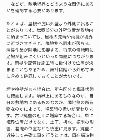
ーなどが、敷地境界とどのような関係にある
かを確認する必要があります。
たとえば、屋根や庇は外壁より外側に出るこ
とがあります。増築部分の外壁位置が敷地内
に納まっていても、屋根の先端や雨樋が境界
に近づきすぎると、隣地側へ雨水が落ちる、
清掃作業が隣地に影響する、将来の修繕時に
足場が組みにくいといった問題につながりま
す。雨樋や配管は施工時に後付けで位置が決
まることもあるため、設計段階から外形寸法
に含めて確認しておくことが大切です。
塀や擁壁がある場合は、所有区分と構造状態
も確認します。境界上にあるものなのか、自
分の敷地内にあるものなのか、隣地側の所有
物なのかによって、増築時の扱いが変わりま
す。古い擁壁の近くに増築する場合は、単に
境界位置だけでなく、土圧、排水、掘削の影
響、基礎の位置なども慎重に見ます。擁壁に
近接して基礎工事を行うときは、既存構造物