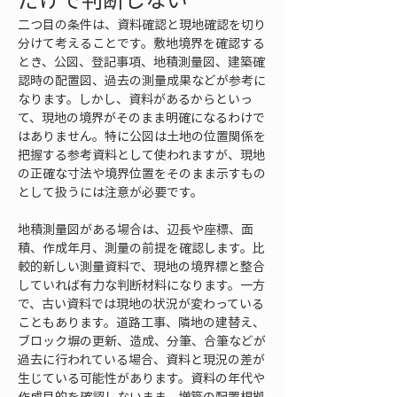
二つ目の条件は、資料確認と現地確認を切り
分けて考えることです。敷地境界を確認する
とき、公図、登記事項、地積測量図、建築確
認時の配置図、過去の測量成果などが参考に
なります。しかし、資料があるからといっ
て、現地の境界がそのまま明確になるわけで
はありません。特に公図は土地の位置関係を
把握する参考資料として使われますが、現地
の正確な寸法や境界位置をそのまま示すもの
として扱うには注意が必要です。
地積測量図がある場合は、辺長や座標、面
積、作成年月、測量の前提を確認します。比
較的新しい測量資料で、現地の境界標と整合
していれば有力な判断材料になります。一方
で、古い資料では現地の状況が変わっている
こともあります。道路工事、隣地の建替え、
ブロック塀の更新、造成、分筆、合筆などが
過去に行われている場合、資料と現況の差が
生じている可能性があります。資料の年代や
作成目的を確認しないまま、増築の配置根拠