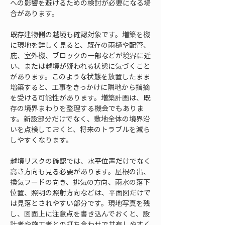
への影響を避けるための検討が必要になる場
合があります。
既存建物側の越境も確認対象です。増築を機
に現地を詳しく見ると、既存の雨樋や配管、
庇、室外機、ブロックの一部などが境界に近
い、または越境が疑われる状態に気づくこと
があります。このような状態を放置したまま
増築すると、工事をきっかけに隣地から指摘
を受ける可能性があります。増築計画は、既
存の境界まわりを整理する機会でもありま
す。新設部分だけでなく、敷地全体の境界沿
いを点検しておくと、将来のトラブルを減ら
しやすくなります。
越境リスクの確認では、水平位置だけでなく
高さ方向も見る必要があります。屋根の出、
換気フードの向き、排気の方向、雨水の落下
位置、照明の照射方向などは、平面図だけで
は見落とされやすい部分です。現地写真を残
し、図面上に注意点を書き込んでおくと、設
計者や施工者との打ち合わせで共有しやすく