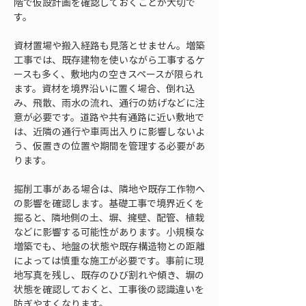
階で仮設計画を確認しておくことが大切で
す。
資材置場や搬入経路も見落とせません。増築
工事では、既存建物を使いながら工事するケ
ースも多く、敷地内の空きスペースが限られ
ます。資材を境界沿いに置く場合、倒れ込
み、飛散、雨水の流れ、通行の妨げなどに注
意が必要です。道路や共有通路に近い敷地で
は、近隣の通行や車両出入りに影響しないよ
う、仮置きの位置や期間を管理する必要があ
ります。
掘削工事がある場合は、隣地や既存工作物へ
の影響を確認します。基礎工事で境界近くを
掘ると、隣地側の土、塀、擁壁、配管、植栽
などに影響する可能性があります。小規模な
増築でも、地盤の状態や既存構造物との距離
によっては慎重な施工が必要です。事前に現
地写真を残し、既存のひび割れや傾き、塀の
状態を確認しておくと、工事後の認識違いを
防ぎやすくなります。