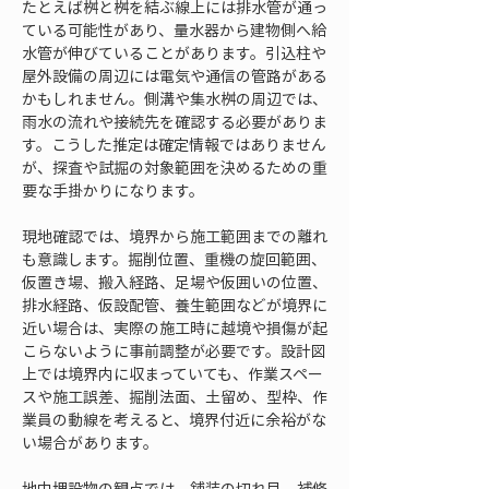
たとえば桝と桝を結ぶ線上には排水管が通っ
ている可能性があり、量水器から建物側へ給
水管が伸びていることがあります。引込柱や
屋外設備の周辺には電気や通信の管路がある
かもしれません。側溝や集水桝の周辺では、
雨水の流れや接続先を確認する必要がありま
す。こうした推定は確定情報ではありません
が、探査や試掘の対象範囲を決めるための重
要な手掛かりになります。
現地確認では、境界から施工範囲までの離れ
も意識します。掘削位置、重機の旋回範囲、
仮置き場、搬入経路、足場や仮囲いの位置、
排水経路、仮設配管、養生範囲などが境界に
近い場合は、実際の施工時に越境や損傷が起
こらないように事前調整が必要です。設計図
上では境界内に収まっていても、作業スペー
スや施工誤差、掘削法面、土留め、型枠、作
業員の動線を考えると、境界付近に余裕がな
い場合があります。
地中埋設物の観点では、舗装の切れ目、補修