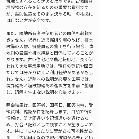
現地とずれることがあるためです。台帳図は
埋設物の存在を知るための重要な資料です
が、掘削位置をそのまま決める唯一の根拠に
はしない方が安全です。
また、隣地所有者や使用者との関係も軽視で
きません。境界付近で掘削や塀の改修、排水
設備の入替、擁壁周辺の施工を行う場合、隣
地側の設備や排水経路と関係していることが
あります。古い住宅地や農地転用地、長く使
われてきた事業用地では、現在の登記や図面
だけでは分かりにくい利用経緯があるかもし
れません。近隣への説明が必要な工事では、
境界確認と埋設物確認の進め方を事前に整理
し、誤解を生まない説明を心掛けます。
照会結果は、回答者、回答日、回答内容、受
領資料、確認条件を記録します。口頭で得た
情報は、聞き間違いや記憶違いを避けるた
め、打合せ記録として残すことが望ましいで
す。特に「このあたりに管がある可能性があ
る」「古い図面なので現地確認が必要」とい