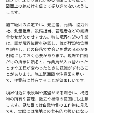
図面上の線だけを信じて掘り進めないように
します。
施工範囲の決定では、発注者、元請、協力会
社、測量担当、設備担当、管理者などの認識
合わせが欠かせません。特に境界付近の作業
は、誰が境界位置を確認し、誰が埋設物位置
を説明し、どの段階で立会いを求めるのかを
明確にしておく必要があります。現場で口頭
だけの指示に頼ると、作業員が入れ替わった
ときや工程が変わったときに認識がずれるこ
とがあります。施工範囲図や注意図を用い
て、作業前に共有することが望ましいです。
境界付近に既設塀や擁壁がある場合は、構造
物の所有や管理、撤去や補修の範囲にも注意
します。見た目では自敷地側の工作物に見え
ても、実際には隣地との共有的な扱いになっ
ていることや、境界線と位置が一致していな
いことがあります。地中には基礎が張り出し
ている場合もあり、地上の壁面位置だけでは