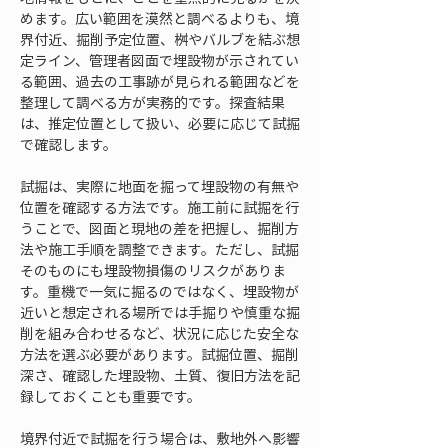
めます。広い範囲を漠然と調べるよりも、境
界付近、掘削予定位置、桝やバルブを結ぶ想
定ライン、管理者図面で埋設物が示されてい
る範囲、過去の工事跡が見られる範囲などを
整理して調べる方が実務的です。探査結果
は、推定位置として扱い、必要に応じて試掘
で確認します。
試掘は、実際に地面を掘って埋設物の有無や
位置を確認する方法です。施工前に試掘を行
うことで、図面と現地の差を把握し、掘削方
法や施工手順を調整できます。ただし、試掘
そのものにも埋設物損傷のリスクがありま
す。重機で一気に掘るのではなく、埋設物が
近いと想定される場所では手掘りや慎重な掘
削を組み合わせるなど、状況に応じた安全な
方法を選ぶ必要があります。試掘位置、掘削
深さ、確認した埋設物、土質、復旧方法を記
録しておくことも重要です。
境界付近で試掘を行う場合は、敷地外へ影響