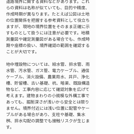
道路境界に関する資料などがあります。これ
らの資料は名称が似ていても、目的や精度、
作成時期が異なります。たとえば公図は土地
の位置関係を把握する参考資料として役立ち
ますが、現地の境界位置をそのまま正確に示
すものとして扱うには注意が必要です。地積
測量図や確定測量図がある場合でも、作成時
期や座標の扱い、境界確認の範囲を確認する
ことが大切です。
地中埋設物については、給水管、排水管、雨
水管、汚水管、ガス管、電力ケーブル、通信
ケーブル、消火設備、農業用水、井戸、浄化
槽、貯留槽、古い基礎、杭、暗渠、既設構造
物など、工事内容に応じて確認対象を広げて
考えます。建物まわりの小規模な外構工事で
あっても、掘削深さが浅いから安全とは限り
ません。境界付近には浅い位置に配管やケー
ブルがある場合があり、支柱や基礎、集水
桝、排水勾配の調整でも接触リスクが生じま
す。