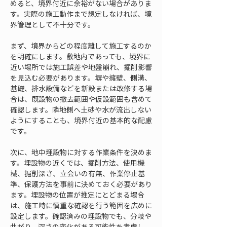
めると、境界付近に余裕がない場合がありま
す。実際の施工動作まで想定しなければ、境
界管理として不十分です。
まず、境界からどの程度離して施工するのか
を明確にします。敷地内であっても、境界に
近い場所では施工誤差や地盤崩れ、掘削影響
を見込む必要があります。塀や擁壁、側溝、
基礎、排水設備などを新設または改修する場
合は、既設物の撤去範囲や仮設範囲も含めて
確認します。隣地側へ土砂や水が流出しない
ようにすることも、境界付近の基本的な配慮
です。
次に、地中埋設物に対する作業条件を決めま
す。埋設物の近くでは、掘削方法、使用機
械、掘削深さ、立会いの有無、作業停止基
準、保護方法を事前に決めておく必要があり
ます。埋設物の位置が推定にとどまる場合
は、施工時に慎重な確認を行う範囲を広めに
設定します。確認済みの埋設物でも、分岐や
曲がり、深さの変化がある可能性を考慮し、