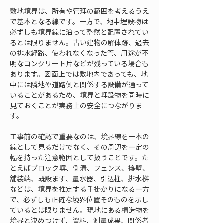
敷地境界は、所有や管理の範囲を考えるうえ
で基本となる線です。一方で、地中埋設物は
必ずしも境界線に沿って整然と配置されてい
るとは限りません。古い建物の解体跡、過去
の排水経路、使われなくなった管、用途が不
明なコンクリート片などが残っている場合も
あります。図面上では敷地内であっても、地
中には隣地や道路側と関係する設備が通って
いることがあるため、境界と埋設物を同時に
見ておくことが実務上の安全につながりま
す。
工事前の確認で重要なのは、境界線を一本の
線として見るだけでなく、その周辺を一定の
幅を持った注意範囲として扱うことです。た
とえばブロック塀、側溝、フェンス、擁壁、
舗装端、既設ます、量水器、引込柱、排水桝
などは、境界を推定する手掛かりになる一方
で、必ずしも正確な境界位置そのものを示し
ているとは限りません。現地にある構造物を
境界と決めつけず、資料、測量成果、関係者