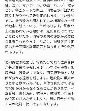
跡、沈下、マンホール、桝蓋、バルブ、標示
ピン、警告シートの露出、地表面の不自然な
盛り上がりやへこみも確認します。古い敷地
では、撤去済みと思われていた構造物の一部
が地中に残っていることがあります。草木や
土に覆われている場所は、見た目だけでは分
かりにくいため、清掃や表層の確認が必要に
なる場合もあります。ただし、掘削を伴う確
認は安全管理と許可範囲を踏まえて行う必要
があります。
現地確認の結果は、写真だけでなく位置関係
が分かる形で記録します。境界標を撮影する
場合は、近景だけでなく、周辺構造物との関
係が分かる遠景も残します。埋設物の手掛か
りとなる桝やバルブも、単体写真だけでは後
で場所が分からなくなることがあります。写
真番号、撮影方向、確認日、確認者、図面上
の位置を対応させておくと、後の打合せや施
工中の確認に使いやすくなります。