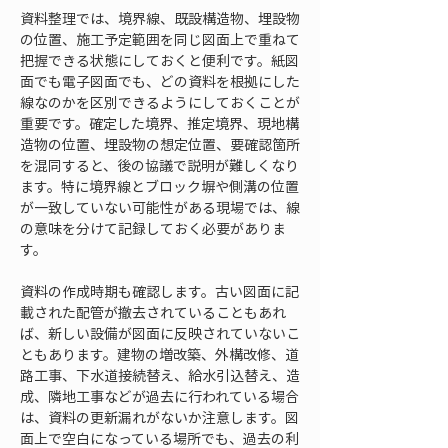
資料整理では、境界線、既設構造物、埋設物
の位置、施工予定範囲を同じ図面上で重ねて
把握できる状態にしておくと便利です。紙図
面でも電子図面でも、どの資料を根拠にした
線なのかを区別できるようにしておくことが
重要です。確定した境界、推定境界、現地構
造物の位置、埋設物の想定位置、要確認箇所
を混同すると、後の協議で説明が難しくなり
ます。特に境界線とブロック塀や側溝の位置
が一致していない可能性がある現場では、線
の意味を分けて記録しておく必要がありま
す。
資料の作成時期も確認します。古い図面に記
載された配管が撤去されていることもあれ
ば、新しい設備が図面に反映されていないこ
ともあります。建物の増改築、外構改修、道
路工事、下水道接続替え、給水引込替え、造
成、隣地工事などが過去に行われている場合
は、資料の更新漏れがないか注意します。図
面上で空白になっている場所でも、過去の利