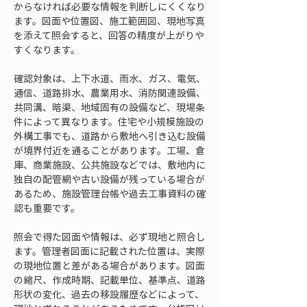
からなければ必要な情報を判断しにくくなり
ます。図面や位置図、施工範囲図、現地写真
を添えて照会すると、回答の精度が上がりや
すくなります。
確認対象は、上下水道、雨水、ガス、電気、
通信、道路排水、農業用水、消防関連設備、
共同溝、暗渠、地域固有の設備など、現場条
件によって異なります。住宅や小規模施設の
外構工事でも、道路から敷地へ引き込む設備
が境界付近を通ることがあります。工場、倉
庫、商業施設、公共施設などでは、敷地内に
独自の配管網や古い設備が残っている場合が
あるため、施設管理台帳や過去工事資料の確
認も重要です。
照会で得た図面や情報は、必ず現地と照合し
ます。管理者図面に記載された位置は、実際
の現地位置と差がある場合があります。図面
の縮尺、作成時期、記載単位、基準点、道路
形状の変化、過去の移設履歴などによって、