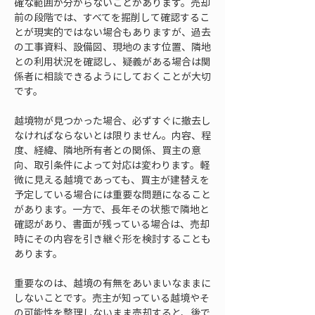
確な範囲が分からないことがあります。売却
前の段階では、すべてを掘削して確認するこ
とが現実的ではない場合もありますが、過去
の工事資料、設備図、現地のます位置、隣地
との利用状況を確認し、疑義がある場合は関
係者に相談できるようにしておくことが大切
です。
越境物が見つかった場合、必ずすぐに撤去し
なければならないとは限りません。内容、程
度、経緯、隣地所有者との関係、買主の意
向、取引条件によって対応は変わります。軽
微に見える越境であっても、買主が建替えを
予定している場合には重要な問題になること
があります。一方で、長年その状態で隣地と
確認があり、書面が残っている場合は、売却
時にその内容を引き継ぐ形を検討することも
あります。
重要なのは、越境の有無をあいまいなままに
しないことです。売主が知っている越境やそ
の可能性を整理しないまま売却すると、後で