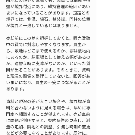
隣地との境界が直線でも、実際には植栽や擁
壁が境界付近にあり、維持管理の範囲があい
まいになっていることがあります。道路との
境界では、側溝、縁石、舗装端、門柱の位置
が境界と一致しているとは限りません。
売却前にこの差を把握しておくと、販売活動
中の質問に対応しやすくなります。買主か
ら、敷地はどこまで使えるのか、塀は敷地内
にあるのか、駐車場として使える幅があるの
か、建替え時に支障がないのか、といった質
問が出ることがあります。そのときに、資料
と現況の関係を整理していないと、回答があ
いまいになり、買主の不安につながることが
あります。
資料と現況の差が大きい場合や、境界標が資
料と合わないように見える場合は、早めに専
門家へ相談することが望まれます。売却直前
に問題が判明すると、契約条件の見直し、測
量の追加、隣地との調整、引渡し時期の変更
などが必要になることがあります。反対に、