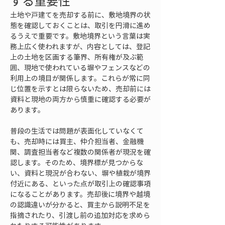
する重要性
土地や戸建てを売却する前に、敷地境界の状
態を確認しておくことは、取引を円滑に進め
るうえで重要です。敷地境界という言葉は実
務上広く使われますが、内容としては、登記
上の土地を区画する筆界、所有権が及ぶ範
囲、現地で使われている塀やフェンスなどの
利用上の境目が関係します。これらが常に同
じ位置を示すとは限らないため、売却前には
資料と現地の両方から慎重に確認する必要が
あります。
普段の生活では問題が表面化していなくて
も、売却時には買主、仲介担当者、金融機
関、調査担当者など複数の関係者が現況を確
認します。そのため、境界標が見つからな
い、資料と現況が合わない、塀や植栽が境界
付近にある、といった点が取引上の確認事項
になることがあります。売却後に境界や越境
の認識違いが分かると、買主から説明不足を
指摘されたり、引渡し前の追加対応を求めら