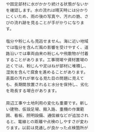
や固定部材に水がかかり続ける状態がないか
を確認します。水の流れは晴天時には分かり
にくいため、雨の後の写真や、汚れの筋、さ
びの流れ跡を見ることが手がかりになりま
す。
塩分や粉じんも見逃せません。海に近い地域
では塩分を含んだ風の影響を受けやすく、道
路沿いでは車両由来の粉じんや飛散物が付着
することがあります。工事現場や資材置場の
近くでは、粉じんや泥はねが部材に堆積し、
湿気を含んで腐食を進めることがあります。
表面の汚れが単なる見た目の問題に見えて
も、長期間放置されると水分を保持し、劣化
を助長する場合があります。
周辺工事や土地利用の変化も重要です。新し
い建物、仮設足場、搬入路、重機の作業範
囲、看板、照明設備、通信線などが追加され
ると、電線との距離や点検のしやすさが変わ
ります。以前は見通しが良かった点検箇所が