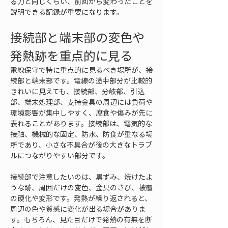
る力と同じくらい、前回から変わったことを
説明できる記録が重要になります。
接続部と端末部の変色や
発熱跡を重点的に見る
電線保守で特に重点的に見るべき場所が、接
続部と端末部です。電線の途中部分が比較的
きれいに見えても、接続部、分岐部、引込
部、端末処理部、支持金具の周辺には負荷や
環境影響が集中しやすく、腐食や傷みが先に
表れることがあります。接続部は、電気的な
接触、機械的な固定、防水、防食が重なる場
所であり、小さな不具合が後の大きなトラブ
ルにつながりやすい部分です。
接続部で注意したいのは、黒ずみ、焼けたよ
うな跡、周囲だけの変色、金具のさび、被覆
の硬化や変形です。発熱が繰り返されると、
周辺の色や質感に変化が出る場合がありま
す。もちろん、見た目だけで発熱の有無を断