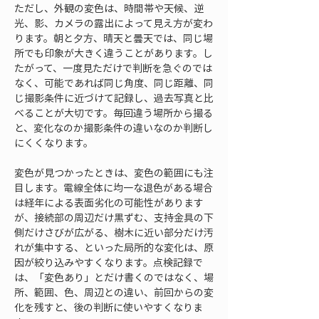
ただし、外観の変色は、時間帯や天候、逆
光、影、カメラの露出によって見え方が変わ
ります。朝と夕方、晴天と曇天では、同じ場
所でも印象が大きく違うことがあります。し
たがって、一度見ただけで判断を急ぐのでは
なく、可能であれば同じ角度、同じ距離、同
じ撮影条件に近づけて記録し、過去写真と比
べることが大切です。毎回違う場所から撮る
と、変化なのか撮影条件の違いなのか判断し
にくくなります。
変色が見つかったときは、変色の範囲にも注
目します。電線全体に均一な退色がある場合
は経年による表面劣化の可能性があります
が、接続部の周辺だけ黒ずむ、支持金具の下
側だけさびが広がる、樹木に近い部分だけ汚
れが集中する、といった局所的な変化は、原
因が絞り込みやすくなります。点検記録で
は、「変色あり」とだけ書くのではなく、場
所、範囲、色、周辺との違い、前回からの変
化を残すと、後の判断に使いやすくなりま