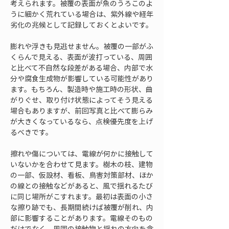
考えられます。被覆の表面が魚のうろこのよ
うに細かく荒れている場合は、紫外線や経年
劣化の兆候として記録しておくとよいです。
膨れや浮きも見逃せません。被覆の一部がふ
くらんで見える、表面が波打っている、周囲
と比べて不自然な段差がある場合、内部で水
分や腐食生成物が影響している可能性があり
ます。もちろん、製造時や施工時の形状、曲
がりぐせ、取り付け状態によってそう見える
場合もありますが、前回写真と比べて膨らみ
が大きくなっているなら、点検優先度を上げ
るべきです。
擦れや傷については、電線が何かに接触して
いないかを合わせて見ます。樹木の枝、建物
の一部、仮設材、看板、鳥害対策部材、ほか
の線との接触などがあると、風で揺れるたび
に同じ場所がこすれます。最初は表面の小さ
な擦り跡でも、長期間続けば被覆が削れ、内
部に影響することがあります。電線そのもの
だけでなく、周囲の接触物と揺れの方向を含