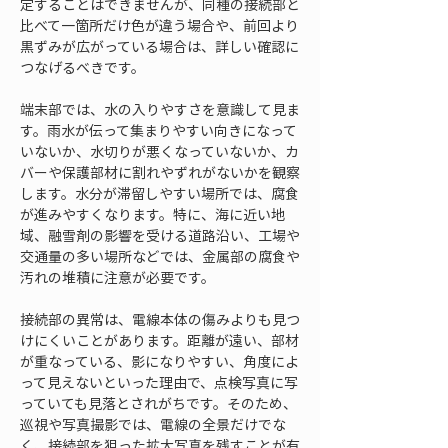
定することはできませんが、同種の接続部と
比べて一箇所だけ色が違う場合や、前回より
黒ずみが広がっている場合は、詳しい確認に
つなげるべきです。
端末部では、水の入りやすさを意識して見ま
す。雨水が伝って集まりやすい向きになって
いないか、水切りが悪くなっていないか、カ
バーや保護部材に割れやずれがないかを観察
します。水分が滞留しやすい場所では、腐食
が進みやすくなります。特に、海に近い地
域、融雪剤の影響を受ける道路沿い、工場や
交通量の多い場所などでは、金属部の腐食や
汚れの堆積に注意が必要です。
接続部の異常は、電線本体の傷みよりも見つ
けにくいことがあります。距離が遠い、部材
が重なっている、影になりやすい、角度によ
って見えないといった理由で、点検写真に写
っていても見落とされがちです。そのため、
巡視や写真撮影では、電線の全景だけでな
く、接続部を狙った拡大写真を残すことが有