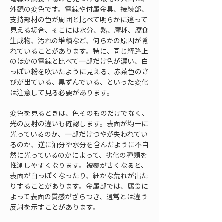
外観の変色です。電線や付属金具、接続部、
支持部材の色が周囲と比べて明らかに違って
見える場合、そこには水分、熱、摩耗、腐食
生成物、汚れの堆積など、何らかの原因が隠
れていることがあります。特に、同じ経路上
のほかの電線と比べて一部だけ色が濃い、白
っぽい粉を吹いたように見える、赤茶色のさ
びが出ている、黒ずんでいる、といった変化
は注意して見る必要があります。
変色を見るときは、色そのものだけでなく、
光の反射の違いも確認します。表面が均一に
光っているのか、一部だけつやが失われてい
るのか、逆に油分や水分を含んだように不自
然に光っているのかによって、劣化の種類を
推測しやすくなります。被覆が古くなると、
表面が白っぽくなったり、細かな荒れが出た
りすることがあります。金属部では、腐食に
よって表面の質感がざらつき、通常とは違う
反射を示すことがあります。