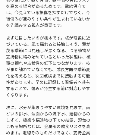
を高める場合があるためです。電線保守で
は、今見えている損傷を探すだけでなく、今
後傷みが進みやすい条件が生まれていないか
を先読みする視点が重要です。
まず注目したいのが樹木です。枝が電線に近
づいている、風で揺れると接触しそう、葉が
茂る季節には見通しが悪くなる、つる植物が
支持物に絡み始めているといった状態は、被
覆の擦れや点検性の低下につながります。枝
がまだ触れていなくても、成長方向や季節変
化を考えると、次回点検までに接触する可能
性があります。早めに記録して関係者へ共有
することで、傷みが発生する前に対応しやす
くなります。
次に、水分が集まりやすい環境を見ます。雨
どいの排水、法面からの流下水、建物からの
しずく、橋梁や構造物の下での結露、湿気の
こもる場所などは、金属部の腐食リスクを高
めます。電線そのものだけでなく、支持金具