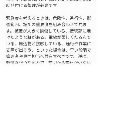
結び付ける整理が必要です。
緊急度を考えるときは、危険性、進行性、影
響範囲、場所の重要度を組み合わせて見ま
す。被覆が大きく損傷している、接続部に焼
けたような跡がある、電線が著しくたるんで
いる、周辺物と接触している、通行や作業に
支障が出そう、といった場合は、早い段階で
管理者や専門担当へ共有すべきです。逆に、
軽微な退色や汚れで、前回から変化が少ない
場合は、経過観察として次回比較の対象にす
る判断もあります。
進行性の見極めでは、過去写真との比較が役
立ちます。前回は点状だったさびが筋状に広
がっている、ひび割れの本数が増えている、
枝との距離が明らかに近くなっている、たる
みが目立つようになっているといった変化が
あれば、見た目の大きさ以上に注意が必要で
す。劣化が進んでいることを説明できれば、
補修や追加点検の必要性を関係者に伝えやす