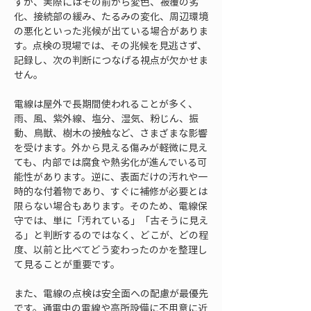
すが、実際にはその前から変色、被覆の劣
化、接続部の緩み、たるみの変化、周辺環境
の悪化といった兆候が出ている場合がありま
す。点検の現場では、その兆候を見逃さず、
記録し、次の判断につなげる視点が欠かせま
せん。
電線は屋外で長期間使われることが多く、
雨、風、紫外線、塩分、湿気、粉じん、振
動、鳥獣、樹木の接触など、さまざまな影響
を受けます。外から見える傷みが軽微に見え
ても、内部では腐食や熱劣化が進んでいる可
能性があります。逆に、表面だけの汚れや一
時的な付着物であり、すぐに補修が必要とは
限らない場合もあります。そのため、電線保
守では、単に「汚れている」「古そうに見え
る」と判断するのではなく、どこが、どの程
度、以前と比べてどう変わったのかを整理し
て見ることが重要です。
また、電線の点検は安全面への配慮が最優先
です。通電中の電線や高所設備に不用意に近