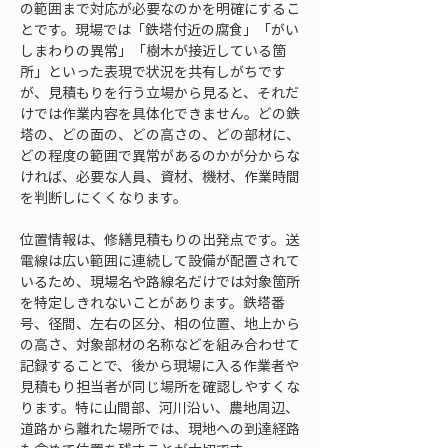
の範囲まで対応が必要なのかを明確にするこ
とです。現場では「鉄塔付近の腐食」「がい
しまわりの異常」「樹木が接近している箇
所」といった表現で状況を共有しがちです
が、見積もりを行う立場から見ると、それだ
けでは作業内容を具体化できません。どの鉄
塔の、どの面の、どの高さの、どの部材に、
どの程度の範囲で異常があるのかが分からな
ければ、必要な人員、資材、機材、作業時間
を判断しにくくなります。
位置情報は、修繕見積もりの出発点です。送
電線は広い範囲に連続して設備が配置されて
いるため、現場名や路線名だけでは対象箇所
を特定しきれないことがあります。鉄塔番
号、径間、左右の区分、相の位置、地上から
の高さ、対象部材の名称などを組み合わせて
記録することで、後から現場に入る作業者や
見積もり担当者が同じ場所を確認しやすくな
ります。特に山間部、河川沿い、農地周辺、
道路から離れた場所では、現地への到達経路