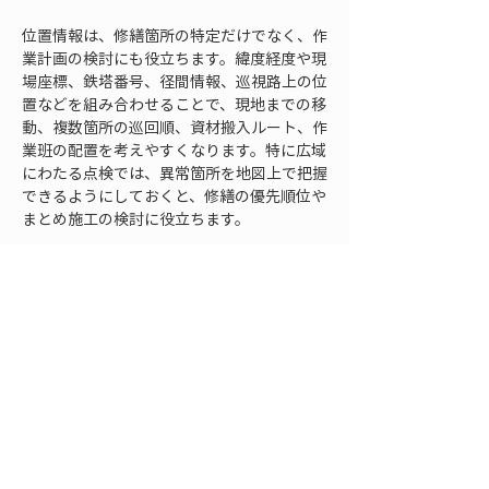
位置情報は、修繕箇所の特定だけでなく、作
業計画の検討にも役立ちます。緯度経度や現
場座標、鉄塔番号、径間情報、巡視路上の位
置などを組み合わせることで、現地までの移
動、複数箇所の巡回順、資材搬入ルート、作
業班の配置を考えやすくなります。特に広域
にわたる点検では、異常箇所を地図上で把握
できるようにしておくと、修繕の優先順位や
まとめ施工の検討に役立ちます。
過去履歴も、見積もりの精度を高める重要な
情報です。前回点検時に同じ箇所で異常が確
認されていたのか、過去に修繕済みなのか、
経過観察中だったのか、以前より悪化してい
るのかを確認できれば、今回の修繕方針を決
めやすくなります。たとえば、同じ箇所で繰
り返し腐食が発生している場合、単なる表面
処理ではなく、環境要因や排水状態の改善ま
で検討する必要があるかもしれません。過去
に一度補修した箇所が再び劣化している場合