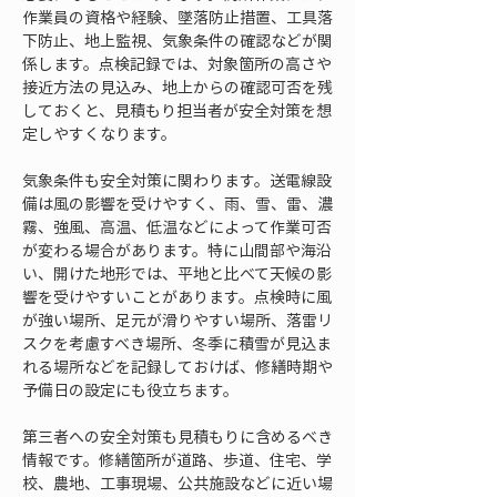
作業員の資格や経験、墜落防止措置、工具落
下防止、地上監視、気象条件の確認などが関
係します。点検記録では、対象箇所の高さや
接近方法の見込み、地上からの確認可否を残
しておくと、見積もり担当者が安全対策を想
定しやすくなります。
気象条件も安全対策に関わります。送電線設
備は風の影響を受けやすく、雨、雪、雷、濃
霧、強風、高温、低温などによって作業可否
が変わる場合があります。特に山間部や海沿
い、開けた地形では、平地と比べて天候の影
響を受けやすいことがあります。点検時に風
が強い場所、足元が滑りやすい場所、落雷リ
スクを考慮すべき場所、冬季に積雪が見込ま
れる場所などを記録しておけば、修繕時期や
予備日の設定にも役立ちます。
第三者への安全対策も見積もりに含めるべき
情報です。修繕箇所が道路、歩道、住宅、学
校、農地、工事現場、公共施設などに近い場