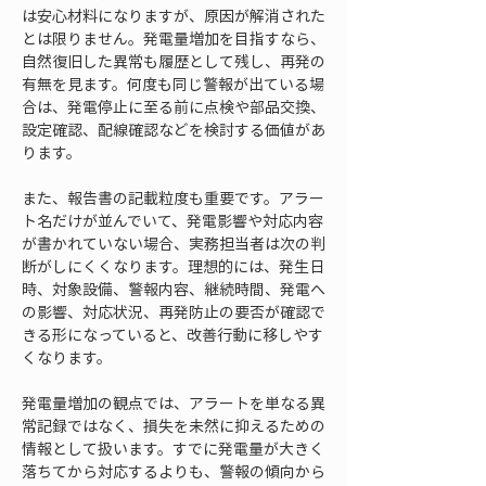
は安心材料になりますが、原因が解消された
とは限りません。発電量増加を目指すなら、
自然復旧した異常も履歴として残し、再発の
有無を見ます。何度も同じ警報が出ている場
合は、発電停止に至る前に点検や部品交換、
設定確認、配線確認などを検討する価値があ
ります。
また、報告書の記載粒度も重要です。アラー
ト名だけが並んでいて、発電影響や対応内容
が書かれていない場合、実務担当者は次の判
断がしにくくなります。理想的には、発生日
時、対象設備、警報内容、継続時間、発電へ
の影響、対応状況、再発防止の要否が確認で
きる形になっていると、改善行動に移しやす
くなります。
発電量増加の観点では、アラートを単なる異
常記録ではなく、損失を未然に抑えるための
情報として扱います。すでに発電量が大きく
落ちてから対応するよりも、警報の傾向から