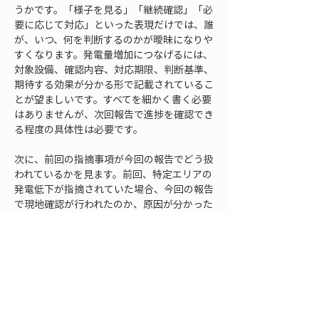
うかです。「様子を見る」「継続確認」「必
要に応じて対応」といった表現だけでは、誰
が、いつ、何を判断するのかが曖昧になりや
すくなります。発電量増加につなげるには、
対象設備、確認内容、対応期限、判断基準、
期待する効果が分かる形で記載されているこ
とが望ましいです。すべてを細かく書く必要
はありませんが、次回報告で進捗を確認でき
る程度の具体性は必要です。
次に、前回の指摘事項が今回の報告でどう扱
われているかを見ます。前回、特定エリアの
発電低下が指摘されていた場合、今回の報告
で現地確認が行われたのか、原因が分かった
のか、対応済みなのか、継続課題なのかを確
認します。前回と同じ指摘が繰り返されてい
るだけで進捗がない場合は、対応の優先順位
や判断体制を見直す必要があります。
改善提案は、発電量の増加だけでなく、損失
の防止にも関係します。たとえば、通信異常