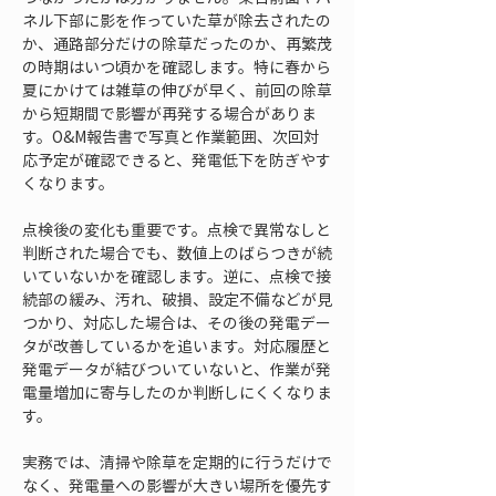
ネル下部に影を作っていた草が除去されたの
か、通路部分だけの除草だったのか、再繁茂
の時期はいつ頃かを確認します。特に春から
夏にかけては雑草の伸びが早く、前回の除草
から短期間で影響が再発する場合がありま
す。O&M報告書で写真と作業範囲、次回対
応予定が確認できると、発電低下を防ぎやす
くなります。
点検後の変化も重要です。点検で異常なしと
判断された場合でも、数値上のばらつきが続
いていないかを確認します。逆に、点検で接
続部の緩み、汚れ、破損、設定不備などが見
つかり、対応した場合は、その後の発電デー
タが改善しているかを追います。対応履歴と
発電データが結びついていないと、作業が発
電量増加に寄与したのか判断しにくくなりま
す。
実務では、清掃や除草を定期的に行うだけで
なく、発電量への影響が大きい場所を優先す