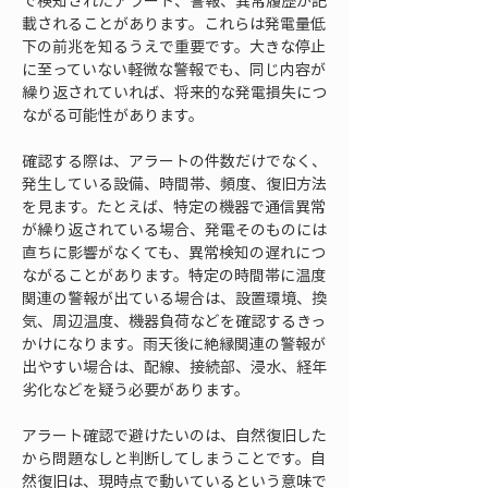
で検知されたアラート、警報、異常履歴が記
載されることがあります。これらは発電量低
下の前兆を知るうえで重要です。大きな停止
に至っていない軽微な警報でも、同じ内容が
繰り返されていれば、将来的な発電損失につ
ながる可能性があります。
確認する際は、アラートの件数だけでなく、
発生している設備、時間帯、頻度、復旧方法
を見ます。たとえば、特定の機器で通信異常
が繰り返されている場合、発電そのものには
直ちに影響がなくても、異常検知の遅れにつ
ながることがあります。特定の時間帯に温度
関連の警報が出ている場合は、設置環境、換
気、周辺温度、機器負荷などを確認するきっ
かけになります。雨天後に絶縁関連の警報が
出やすい場合は、配線、接続部、浸水、経年
劣化などを疑う必要があります。
アラート確認で避けたいのは、自然復旧した
から問題なしと判断してしまうことです。自
然復旧は、現時点で動いているという意味で