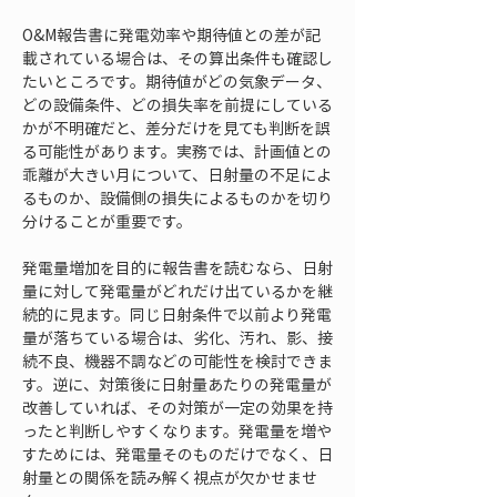
O&M報告書に発電効率や期待値との差が記
載されている場合は、その算出条件も確認し
たいところです。期待値がどの気象データ、
どの設備条件、どの損失率を前提にしている
かが不明確だと、差分だけを見ても判断を誤
る可能性があります。実務では、計画値との
乖離が大きい月について、日射量の不足によ
るものか、設備側の損失によるものかを切り
分けることが重要です。
発電量増加を目的に報告書を読むなら、日射
量に対して発電量がどれだけ出ているかを継
続的に見ます。同じ日射条件で以前より発電
量が落ちている場合は、劣化、汚れ、影、接
続不良、機器不調などの可能性を検討できま
す。逆に、対策後に日射量あたりの発電量が
改善していれば、その対策が一定の効果を持
ったと判断しやすくなります。発電量を増や
すためには、発電量そのものだけでなく、日
射量との関係を読み解く視点が欠かせませ