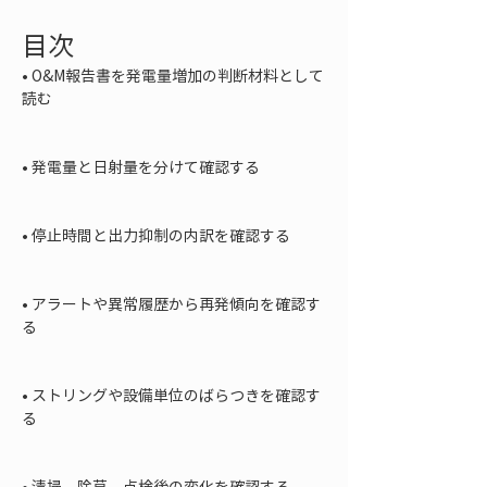
目次
• 
O&M報告書を発電量増加の判断材料として
読む

• 
発電量と日射量を分けて確認する

• 
停止時間と出力抑制の内訳を確認する

• 
アラートや異常履歴から再発傾向を確認す
る

• 
ストリングや設備単位のばらつきを確認す
る

• 
清掃、除草、点検後の変化を確認する
