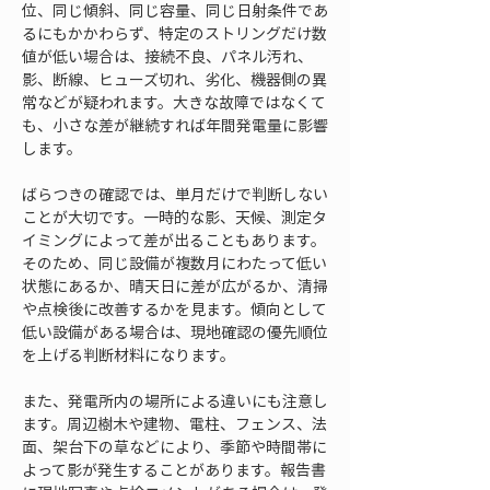
位、同じ傾斜、同じ容量、同じ日射条件であ
るにもかかわらず、特定のストリングだけ数
値が低い場合は、接続不良、パネル汚れ、
影、断線、ヒューズ切れ、劣化、機器側の異
常などが疑われます。大きな故障ではなくて
も、小さな差が継続すれば年間発電量に影響
します。
ばらつきの確認では、単月だけで判断しない
ことが大切です。一時的な影、天候、測定タ
イミングによって差が出ることもあります。
そのため、同じ設備が複数月にわたって低い
状態にあるか、晴天日に差が広がるか、清掃
や点検後に改善するかを見ます。傾向として
低い設備がある場合は、現地確認の優先順位
を上げる判断材料になります。
また、発電所内の場所による違いにも注意し
ます。周辺樹木や建物、電柱、フェンス、法
面、架台下の草などにより、季節や時間帯に
よって影が発生することがあります。報告書