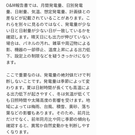
O&M報告書では、月間発電量、日別発電
量、日射量、気温、想定発電量、計画値との
差などが記載されていることがあります。こ
れらを別々に見るのではなく、発電量が少な
い日と日射量が少ない日が一致しているかを
確認します。晴天日にも出力が伸びていない
場合は、パネルの汚れ、雑草や周辺物による
影、機器の一部停止、温度上昇による出力低
下、設定上の制限などを疑うきっかけになり
ます。
ここで重要なのは、発電量の絶対値だけで判
断しないことです。発電量は季節によって変
わります。夏は日射時間が長くても高温によ
る出力低下が起きやすく、冬は気温が低くて
も日照時間や太陽高度の影響を受けます。地
域によっては梅雨、台風、積雪、黄砂、落ち
葉などの影響もあります。そのため、前月比
だけでなく、前年同月比や同じ季節の傾向も
確認すると、異常か自然変動かを判断しやす
くなります。