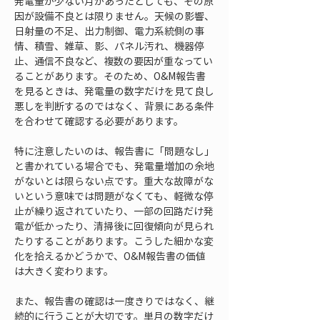
発電量が少ない月があったとしても、その原
因が設備不良とは限りません。天候の影響、
日射量の不足、出力制御、電力系統側の事
情、積雪、雑草、影、パネル汚れ、機器停
止、通信不良など、複数の要因が重なってい
ることがあります。そのため、O&M報告書
を見るときは、発電量の数字だけを見て良し
悪しを判断するのではなく、背景にある条件
を合わせて確認する必要があります。
特に注意したいのは、報告書に「問題なし」
と書かれている場合でも、発電量増加の余地
がないとは限らない点です。重大な故障がな
いという意味では問題がなくても、軽微な停
止が繰り返されていたり、一部の回路だけ発
電が低かったり、清掃後に回復傾向が見られ
たりすることがあります。こうした細かな変
化を拾えるかどうかで、O&M報告書の価値
は大きく変わります。
また、報告書の確認は一度きりではなく、継
続的に行うことが大切です。単月の数字だけ