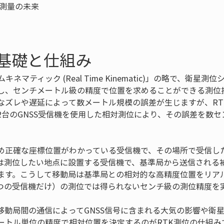
の基礎と仕組み
ネマティック (Real Time Kinematic)」の略で、衛星測
し、センチメートル級の精度で位置を求めることができる測位技
なズレや遅延によって数メートル規模の誤差が生じますが、RT
2台のGNSS受信機を使用した相対測位により、その誤差を数
め正確な座標位置がわかっている受信機で、その場所で受信した
は測位したい地点に設置する受信機で、基準局から送信される
ます。こうして移動局は基準局との相対的な高精度位置をリア
つの受信機だけ）の測位では得られないセンチ級の測位精度を
移動局間の通信によってGNSS信号に含まれる大気の影響や衛
ートル単位の精度で相対位置を決定するのがRTK測位の仕組み