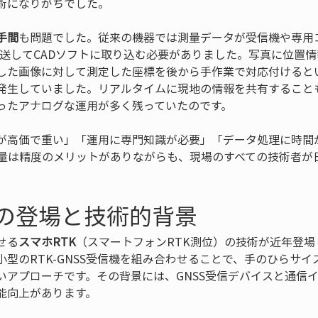
術になりがちでした。
手間
も問題でした。従来の機器では測量データが受信機や専用
転送してCADソフトに取り込む必要がありました。写真に位置
した画像に対して測定した座標を後から手作業で対応付けると
発生していました。リアルタイムに現地の情報を共有すること
ったアナログな運用が多く残っていたのです。
が高価で重い」「運用に専門知識が必要」「データ処理に時間
測量は精度のメリットがありながらも、現場のすべての技術者が
Kの登場と技術的背景
せる
スマホRTK
（スマートフォンRTK測位）の技術が近年登場
型のRTK-GNSS受信機を組み合わせることで、手のひらサ
いアプローチです。その背景には、GNSS受信デバイスと通信
能向上があります。