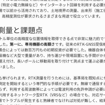
特定小電力無線など）やインターネット回線を利用する必要があ
場で以前から活用されており、土地境界の測量、出来形（施工
、高精度測位が要求されるさまざまな用途で役立っています。
K測量と課題点
ートル単位の高精度な位置情報を取得できる点で非常に魅力的で
した。
第一に、専用機器の高額さ
です。従来のRTK-GNSS受
場合によっては数百万円もの初期投資が必要でした。機器自体
信機など大型で重量があり、持ち運びや現場設置にも手間がか
据え付け、長いポールに移動局を取り付けて測点まで運ぶ必要
いました。
も挙げられます。RTK測量を行うためには、基準局を既知点に
測定を開始するという専門的な手順が必要です。無線で通信す
らず、利用する周波数帯によっては電波利用の免許申請が必要
利用するネットワーク型RTK（VRSなど）の場合でも、対応サ
場でトラブルが発生すると熟練者でなければ対処が難しく、結