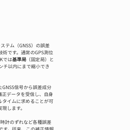
位システム（GNSS）の誤差
術です。通常のGPS測位
Kでは
基準局
（固定局）と
センチ以内にまで縮小でき
GNSS信号から誤差成分
補正データを受信し、自身
ルタイムに求めることが可
実現します。
星時計のずれなど各種誤差
です。従来、この補正情報