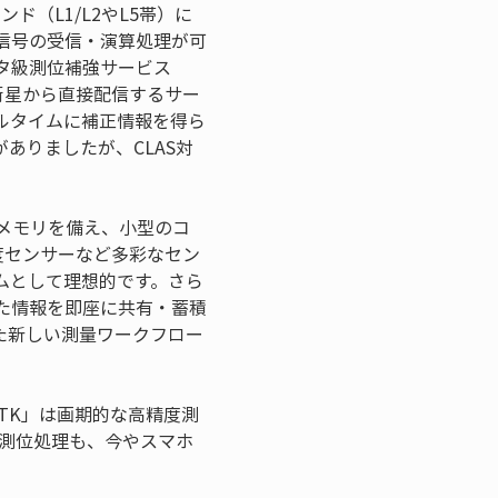
（L1/L2やL5帯）に
信号の受信・演算処理が可
タ級測位補強サービス
を衛星から直接配信するサー
ルタイムに補正情報を得ら
ありましたが、CLAS対
メモリを備え、小型のコ
度センサーなど多彩なセン
ムとして理想的です。さら
た情報を即座に共有・蓄積
た新しい測量ワークフロー
TK」は画期的な高精度測
た測位処理も、今やスマホ
。