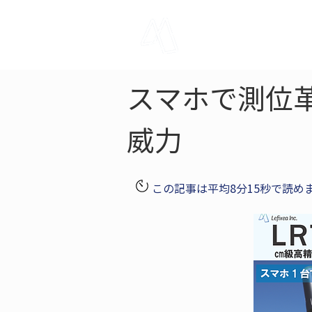
LRTK
Pho
スマホで測位革
威力
この記事は平均8分15秒で読め