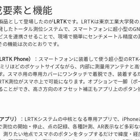
構成要素と機能
な製品として登場したのが
LRTK
です。LRTKは東京工業大学発
発したトータル測位システムで、スマートフォンに超小型のGN
ビスを連携させることで、現場で簡単にセンチメートル精度の
その機能は次のとおりです。
TK Phone）
：スマートフォンに装着して使う超小型のRTK-
数ミリほどのポケットサイズながら、内部に測量用アンテナと高
す。スマホ用の専用カバーにワンタッチで着脱でき、装着する
RTK測位がスマホ上で可能になります。オプションで一脚（ポ
ることができ、高さ方向のオフセット補正もアプリ上のボタン
Kアプリ）
：LRTKシステムの中核となる専用アプリで、iPhoneお
で測位の開始・停止、点の記録、各種計測、AR表示など多彩な
、測りたい地点でスマホのボタンをタップするだけで緯度・経