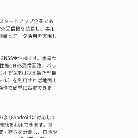
のスタートアップ企業であ
SS受信機を装着し、専用
測量とデータ活用を実現し
GNSS受信機です。重量わ
性能GNSS受信回路、バッ
だけで従来は据え置き型機
ール）を利用すれば地面上
操作で簡単に設定できま
よびAndroidに対応して
機能を利用できます。基
度・高さを計測し、日時や