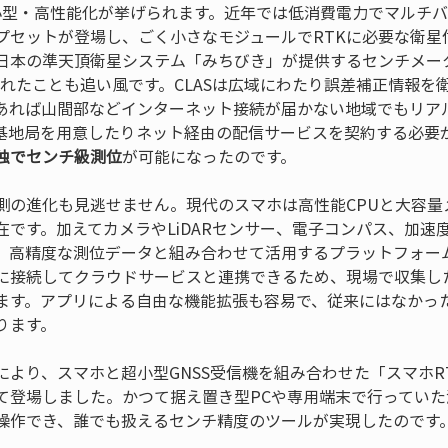
小型・高性能化が挙げられます。近年では低消費電力でマルチバンド
プセットが登場し、ごく小さなモジュールでRTKに必要な衛星
日本の準天頂衛星システム「みちびき」が提供するセンチメー
されたことも追い風です。CLASは広域にわたり誤差補正情報
あれば山間部などインターネット接続が届かない地域でもリア
基地局を用意したりネット経由の配信サービスを契約する必要が
独でセンチ級測位
が可能になったのです。
側の進化も見逃せません。現代のスマホは高性能CPUと大容量
在です。加えてカメラやLiDARセンサー、電子コンパス、加速
、高精度な測位データと組み合わせて活用するプラットフォー
に接続してクラウドサービスと連携できるため、現場で収集し
ます。アプリによる自由な機能拡張も容易で、従来にはなかっ
ります。
により、スマホと超小型GNSS受信機を組み合わせた「スマホR
て登場しました。かつて据え置き型PCや専用端末で行ってい
操作でき、誰でも扱えるセンチ精度のツールが実現したのです