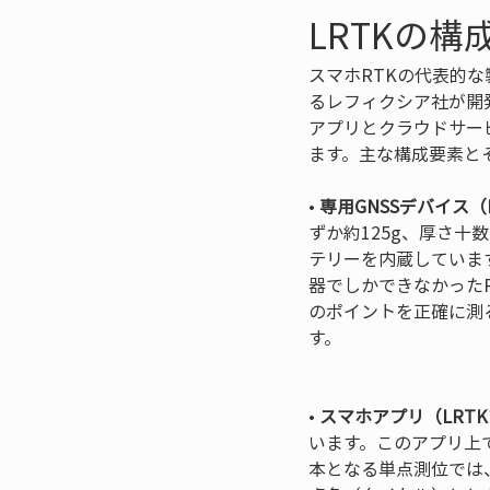
LRTKの
スマホRTKの代表的
るレフィクシア社が開
アプリとクラウドサー
ます。主な構成要素と
• 
専用GNSSデバイス（LR
ずか約125g、厚さ十
テリーを内蔵していま
器でしかできなかった
のポイントを正確に測
す。

• 
スマホアプリ（LRT
います。このアプリ上
本となる単点測位では