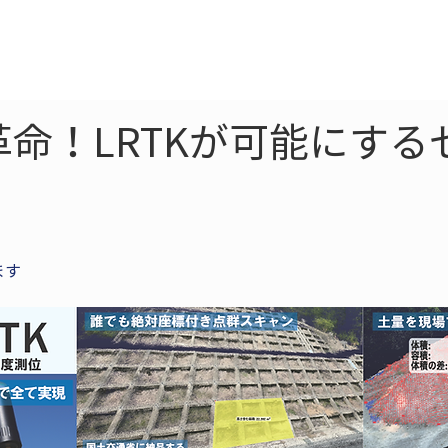
ne
LiDAR
ドローン
360
ソーラー
命！LRTKが可能にする
ます