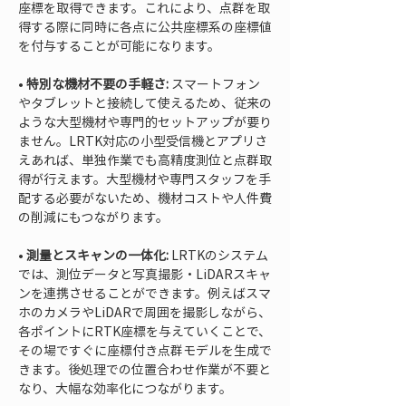
座標を取得できます。これにより、点群を取
得する際に同時に各点に公共座標系の座標値
• 
特別な機材不要の手軽さ:
 スマートフォン
やタブレットと接続して使えるため、従来の
ような大型機材や専門的セットアップが要り
ません。LRTK対応の小型受信機とアプリさ
えあれば、単独作業でも高精度測位と点群取
得が行えます。大型機材や専門スタッフを手
配する必要がないため、機材コストや人件費
• 
測量とスキャンの一体化:
 LRTKのシステム
では、測位データと写真撮影・LiDARスキャ
ンを連携させることができます。例えばスマ
ホのカメラやLiDARで周囲を撮影しながら、
各ポイントにRTK座標を与えていくことで、
その場ですぐに座標付き点群モデルを生成で
きます。後処理での位置合わせ作業が不要と