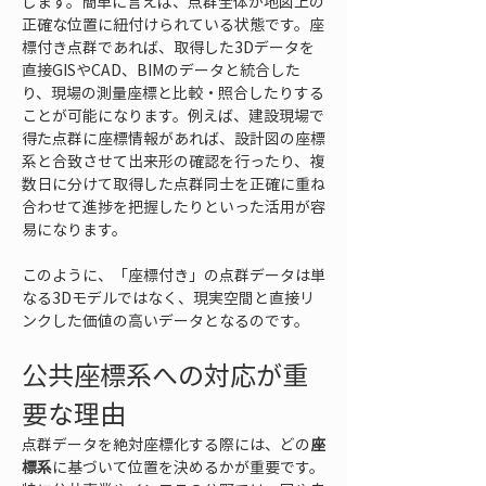
します。簡単に言えば、点群全体が地図上の
正確な位置に紐付けられている状態です。座
標付き点群であれば、取得した3Dデータを
直接GISやCAD、BIMのデータと統合した
り、現場の測量座標と比較・照合したりする
ことが可能になります。例えば、建設現場で
得た点群に座標情報があれば、設計図の座標
系と合致させて出来形の確認を行ったり、複
数日に分けて取得した点群同士を正確に重ね
合わせて進捗を把握したりといった活用が容
易になります。
このように、「座標付き」の点群データは単
なる3Dモデルではなく、現実空間と直接リ
ンクした価値の高いデータとなるのです。
公共座標系への対応が重
要な理由
点群データを絶対座標化する際には、どの
座
標系
に基づいて位置を決めるかが重要です。