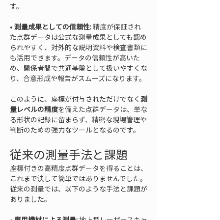
• 
測量成果としての信頼性:
 精度が保証され
た点群データは公式な測量成果としても認め
られやすく、対外的な説明資料や検査書類に
も活用できます。データの信頼性が高いた
め、関係者間で共通基盤として扱いやすくな
り、合意形成や報告がスムーズになります。
このように、座標が付与されただけでなく
測
量レベルの精度
を備えた点群データは、単な
る形状の記録に留まらず、精密な現場管理や
判断のための強力なツールとなるのです。
従来の測量手法と課題
座標付きの高精度点群データを得ることは、
これまで決して簡単ではありませんでした。
従来の測量では、以下のような手法と課題が
ありました。
• 
専用機材による測量:
 地上型レーザースキャ