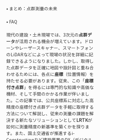
• 
• 
FAQ
現代の建設・土木現場では、3次元の
点群デ
ータ
が活用される機会が増えています。ドロ
ーンやレーザースキャナー、スマートフォン
のLiDARなどによって現場の状況を詳細に記
録できるようになりました。しかし、取得し
た点群データを正確に地図や設計図と重ね合
わせるためには、各点に
座標
（位置情報）を
持たせる必要があります。従来、この「
座標
付き点群
」を得るには専門的な知識や高価な
機材、そして手間のかかる作業が伴いまし
た。この記事では、公共座標系に対応した高
精度の座標付き点群データを手軽に取得する
方法について解説し、従来の測量の課題を解
決する新たなソリューションとして
LRTK
が
如何に測量精度の新基準を築くかを探りま
す。また、国土交通省が推進するi-
Constructionなど建設業界のDX（デジタル