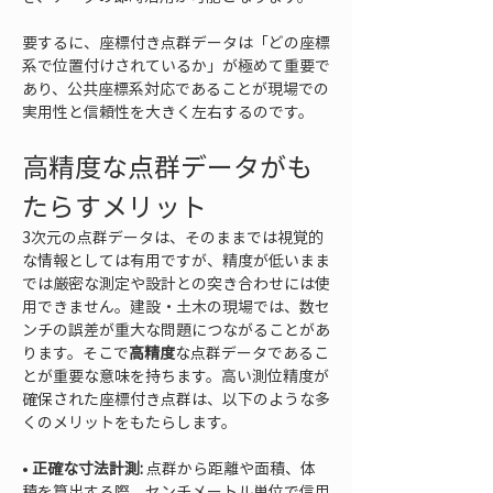
要するに、座標付き点群データは「どの座標
系で位置付けされているか」が極めて重要で
あり、公共座標系対応であることが現場での
実用性と信頼性を大きく左右するのです。
高精度な点群データがも
たらすメリット
3次元の点群データは、そのままでは視覚的
な情報としては有用ですが、精度が低いまま
では厳密な測定や設計との突き合わせには使
用できません。建設・土木の現場では、数セ
ンチの誤差が重大な問題につながることがあ
ります。そこで
高精度
な点群データであるこ
とが重要な意味を持ちます。高い測位精度が
確保された座標付き点群は、以下のような多
くのメリットをもたらします。
• 
正確な寸法計測:
 点群から距離や面積、体
積を算出する際、センチメートル単位で信用