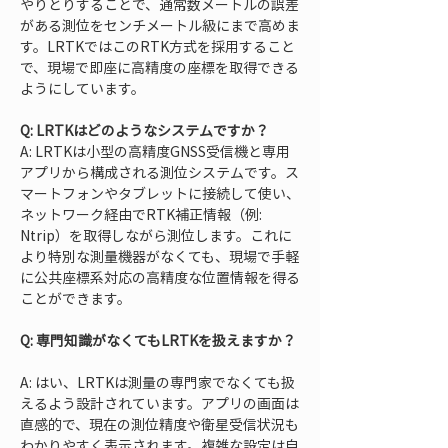
やりとりすることで、通常数メートルの誤差
がある測位をセンチメートル級にまで高めま
す。LRTKではこのRTK方式を採用すること
で、現場で即座に高精度の座標を取得できる
ようにしています。
Q: LRTKはどのようなシステムですか？
A: LRTKは小型の高精度GNSS受信機と専用
アプリから構成される測位システムです。ス
マートフォンやタブレットに接続して使い、
ネットワーク経由でRTK補正情報（例: 
Ntrip）を取得しながら測位します。これに
より特別な測量機器がなくても、現場で手軽
に公共座標系対応の高精度な位置情報を得る
ことができます。
Q: 専門知識がなくてもLRTKを扱えますか？
A: はい、LRTKは測量の専門家でなくても扱
えるよう設計されています。アプリの画面は
直感的で、現在の測位精度や衛星受信状況も
わかりやすく表示されます。複雑な設定は自