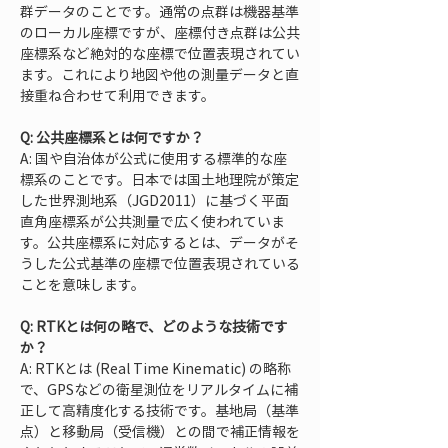
群データのことです。通常の点群は機器基準
のローカル座標ですが、座標付き点群は公共
座標系など絶対的な座標で位置表現されてい
ます。これにより地図や他の測量データと直
接重ね合わせて利用できます。
Q: 公共座標系とは何ですか？
A: 国や自治体が公式に使用する標準的な座
標系のことです。日本では国土地理院が策定
した世界測地系（JGD2011）に基づく平面
直角座標系が公共測量で広く使われていま
す。公共座標系に対応するとは、データがそ
うした公式基準の座標で位置表現されている
ことを意味します。
Q: RTKとは何の略で、どのような技術です
か？
A: RTKとは (Real Time Kinematic) の略称
で、GPSなどの衛星測位をリアルタイムに補
正して高精度化する技術です。基地局（基準
点）と移動局（受信機）との間で補正情報を