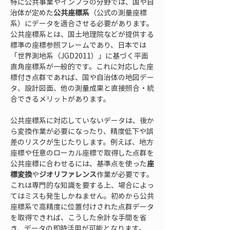
特に公共事業やインフラの分野では、国や自
治体が定めた
公共座標系
（公式の測量座標
系）にデータを適合させる必要があります。
公共座標系とは、国土地理院などが提供する
標準の座標参照フレームであり、日本では
「世界測地系（JGD2011）」に基づく平面
直角座標系が一般的です。これに対応した座
標付き点群であれば、国や自治体の地図デー
タ、設計図面、他の測量成果と直接照合・統
合できるメリットがあります。
公共座標系に対応していないデータは、後か
ら変換作業が必要になったり、精度低下や誤
差のリスクが生じたりします。例えば、地方
座標や任意のローカル座標で取得した点群を
公共座標に合わせるには、基準点を使った
座
標変換
や
ジオリファレンス
作業が必要です。
これは専門的な知識を要する上、場合によっ
てはミスも発生しかねません。初めから公共
座標系で高精度に位置付けされた点群データ
を取得できれば、こうした余計な手間を省
き、データの即時活用が可能となります。