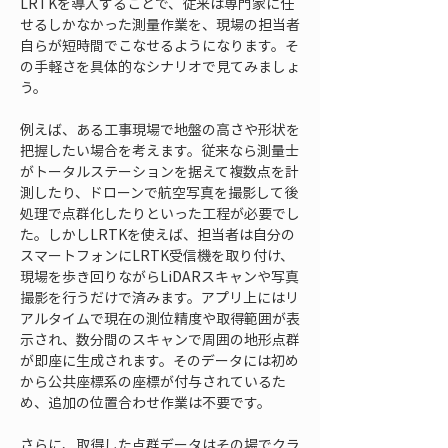
LRTKを導入することで、従来は専門家に任
せるしかなかった測量作業を、現場の担当者
自らが短時間でこなせるようになります。そ
の手軽さを具体的なシナリオで見てみましょ
う。
例えば、ある工事現場で地盤の高さや形状を
把握したい場合を考えます。従来なら測量士
がトータルステーションを据えて複数点を計
測したり、ドローンで航空写真を撮影して後
処理で点群化したりといった工程が必要でし
た。しかしLRTKを使えば、担当者は自分の
スマートフォンにLRTK受信機を取り付け、
現場を歩き回りながらLiDARスキャンや写真
撮影を行うだけで済みます。アプリ上にはリ
アルタイムで現在の測位精度や取得範囲が表
示され、数分間のスキャンで周囲の地形点群
が即座に生成されます。そのデータには初め
から公共座標系の座標が付与されているた
め、追加の位置合わせ作業は不要です。
さらに、取得した点群データはその場でクラ