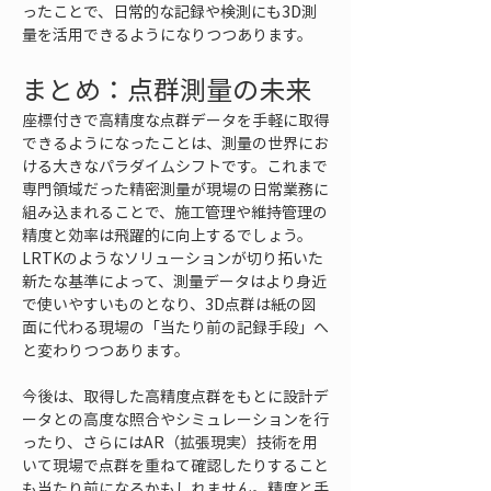
ったことで、日常的な記録や検測にも3D測
量を活用できるようになりつつあります。
まとめ：点群測量の未来
座標付きで高精度な点群データを手軽に取得
できるようになったことは、測量の世界にお
ける大きなパラダイムシフトです。これまで
専門領域だった精密測量が現場の日常業務に
組み込まれることで、施工管理や維持管理の
精度と効率は飛躍的に向上するでしょう。
LRTKのようなソリューションが切り拓いた
新たな基準によって、測量データはより身近
で使いやすいものとなり、3D点群は紙の図
面に代わる現場の「当たり前の記録手段」へ
と変わりつつあります。
今後は、取得した高精度点群をもとに設計デ
ータとの高度な照合やシミュレーションを行
ったり、さらにはAR（拡張現実）技術を用
いて現場で点群を重ねて確認したりすること
も当たり前になるかもしれません。精度と手