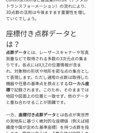
トランスフォーメーション）の流れにより、
3D点群の活用は今後ますます重要性を増し
ていくでしょう。
座標付き点群データと
は？
点群データ
とは、レーザースキャナーや写真
測量などで取得される多数の3次元点の集ま
りです。各点にはX,Y,Zの位置情報が含ま
れ、対象物の形状や地形を密な点の集合とし
て表現します。ただし通常の点群は取得した
機器や任意の基準点を原点とする
ローカル座
標
で記録されます。このため、そのままでは
地図や図面上の位置と一致せず、他のデータ
と重ね合わせることが困難です。
一方、
座標付き点群データ
とは各点が実世界
の測地系に基づく絶対的な座標値（例えば経
緯度や国が定めた基準座標）を持つ点群を指