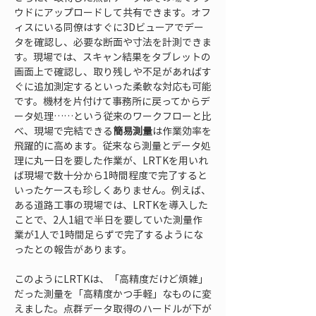
ウドにアップロードして共有できます。オフ
ィスにいる同僚はすぐに3Dビューアでデー
タを確認し、必要な断面や寸法を計測できま
す。現場では、スキャン結果をタブレットの
画面上で確認し、取り残しや不足があればす
ぐに追加測定するといった柔軟な対応も可能
です。機材を片付けて事務所に戻ってからデ
ータ処理……という従来のワークフローと比
べ、現場で完結できる
簡易測量
は作業効率を
飛躍的に高めます。従来なら測量とデータ処
理に丸一日を要した作業が、LRTKを用いれ
ば現場で数十分から1時間程度で完了すると
いったケースも珍しくありません。例えば、
ある道路工事の現場では、LRTKを導入した
ことで、2人1組で半日を要していた測量作
業が1人で1時間足らずで完了するようにな
ったとの報告があります。
このようにLRTKは、「高精度だけど煩雑」
だった測量を「高精度かつ手軽」なものに変
えました。点群データ取得のハードルが下が