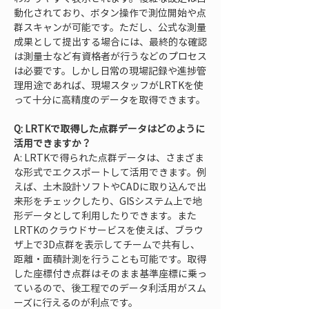
動化されており、ボタン操作で測位開始や点
群スキャンが可能です。ただし、公式な測量
成果として提出する場合には、最終的な確認
は測量士など有資格者が行うなどのプロセス
は必要です。しかし日常の現場記録や進捗管
理用途であれば、現場スタッフがLRTKを使
って十分に高精度のデータを取得できます。
Q: LRTKで取得した点群データはどのように
活用できますか？
A: LRTKで得られた点群データは、さまざま
な形式でエクスポートして活用できます。例
えば、土木設計ソフトやCADに取り込んで出
来形をチェックしたり、GISシステム上で地
形データとして利用したりできます。また
LRTKのクラウドサービスを使えば、ブラウ
ザ上で3D点群を表示してチームで共有し、
距離・面積計測を行うことも可能です。取得
した座標付き点群はそのまま基準座標に乗っ
ているので、後工程でのデータ利活用がスム
ーズに行えるのが利点です。