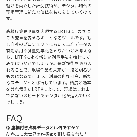
軽さを両立した計測技術が、デジタル時代の
現場管理に新たな価値をもたらしていくので
す。
高精度簡易測量を実現するLRTKは、まさに
この変革を支えるキーとなるツールです。も
し自社のプロジェクトにおいて点群データの
有効活用や測量効率化を図りたいとお考えな
ら、LRTKによる新しい測量手法を検討して
みてはいかがでしょうか。最新技術を取り入
れることで、現場作業の未来が一段と明るい
ものになるでしょう。測量の世界は今、新た
なステージへと移行しています。精度と効率
を兼ね備えたLRTKによって、現場はこれま
でにないスピードでデジタル化が進んでいく
でしょう。
FAQ
Q: 座標付き点群データとは何ですか？
A: 各点に実世界の座標値が割り振られた点