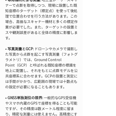
ナーで点群を取得しつつ、現場に設置した既
知座標のターゲット（標定点）を使って後処
理で位置合わせを行う方法があります。この
場合、高価なスキャナー機材と多くの標定作
業が必要でした。また、ターゲットの設置ミ
スや観測誤差があると全体の精度に影響しま
• 
写真測量とGCP:
 ドローンやカメラで撮影し
た写真から点群を起こす写真測量（フォトグ
ラメトリ）では、Ground Control 
Point（GCP）と呼ばれる既知座標の標識を
地上に配置し、それをもとに点群モデルを公
共座標系に合わせます。GCPの設置と測定に
は手間がかかり、広範囲の現場では十数点も
• 
GNSS単独測位の限界:
 一般的なGPS受信機
やスマホ内蔵のGPSで座標を得ることも可能
ですが、その精度は数メートル程度に留ま
り、精密な測量には使えません。高精度にす