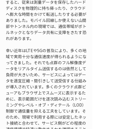
すると、従来は測量データを保存したハード
ディスクを物理的に持ち帰ったり、クラウド
へ膨大な時間をかけて転送したりする必要が
ありました。モバイル回線しか使えない山間
部やトンネル内の現場では、通信帯域がボト
ルネックとなりデータ共有に支障をきたす恐
れがあります。
幸い近年はLTEや5Gの普及により、多くの地
域で実用十分な通信速度が得られるようにな
ってきました。それでも点群のフル解像度デ
ータをリアルタイム送信するのは依然として
負荷が大きいため、サービスによってはデー
タを適宜圧縮・間引きして送受信する仕組み
が導入されています。多くのクラウド点群ビ
ューアもブラウザ上でスムーズに表示するた
めに、表示範囲だけを逐次読み込むストリー
ミングやレベル・オブ・ディテール（LOD）
制御で通信量を抑える工夫をしています。そ
のため、現場で利用する際には安定したネッ
ト接続と合わせて、サービス側がどの程度の