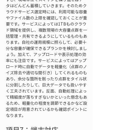
タはどんどん蓄積していきます。そのためク
ラウドサービス選定時には、利用可能な容量
やファイル数の上限を確認しておくことが重
要です。サービスによっては1TBものクラウ
ド領域を提供し、複数現場の大容量点群を一
括管理・共有できるようにしているものもあ
ります。自社の運用規模に照らして、必要十
分な容量が確保できるプランかを検討しまし
ょう。加えて、アップロードや表示処理の効
率にも注目です。サービスによってはアップ
ロード時に自動でデータを軽量化（点群のノ
イズ除去や適切な間引き）してくれるものも
あり、余分な箇所を削ったり点群をタイル状
に分割したりして、巨大データでも扱いやす
く工夫されています。反面、自動処理によっ
て精細度が落ちすぎないかといった懸念もあ
るため、軽量化の程度を調節できるかなど設
定項目が用意されているかも確認ポイントに
なります。
項目7：端末対応