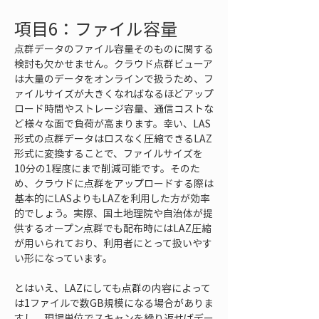
項目6：ファイル容量
点群データのファイル容量そのものに関する
検討も欠かせません。クラウド点群ビューア
は大量のデータをオンラインで扱うため、フ
ァイルサイズが大きくなればなるほどアップ
ロード時間やストレージ容量、通信コストな
ど様々な面で負荷が高まります。幸い、LAS
形式の点群データはロスなく圧縮できるLAZ
形式に変換することで、ファイルサイズを
10分の1程度にまで削減可能です。そのた
め、クラウドに点群をアップロードする際は
基本的にLASよりもLAZを利用した方が効率
的でしょう。実際、国土地理院や自治体が提
供するオープン点群でも配布時にはLAZ圧縮
が用いられており、利用者にとって扱いやす
い形になっています。
とはいえ、LAZにしても点群の内容によって
は1ファイルで数GB規模になる場合がありま
すし、現場単位でスキャンを繰り返せばデー