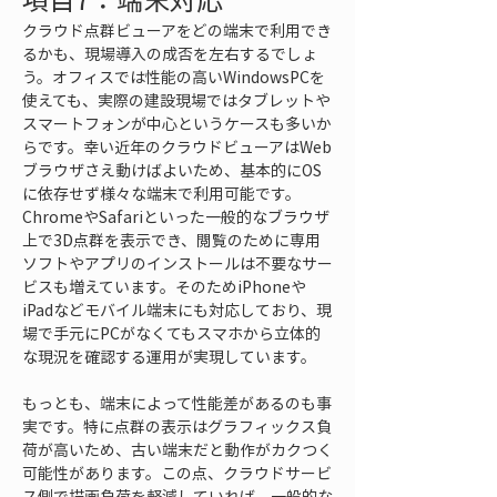
クラウド点群ビューアをどの端末で利用でき
るかも、現場導入の成否を左右するでしょ
う。オフィスでは性能の高いWindowsPCを
使えても、実際の建設現場ではタブレットや
スマートフォンが中心というケースも多いか
らです。幸い近年のクラウドビューアはWeb
ブラウザさえ動けばよいため、基本的にOS
に依存せず様々な端末で利用可能です。
ChromeやSafariといった一般的なブラウザ
上で3D点群を表示でき、閲覧のために専用
ソフトやアプリのインストールは不要なサー
ビスも増えています。そのためiPhoneや
iPadなどモバイル端末にも対応しており、現
場で手元にPCがなくてもスマホから立体的
な現況を確認する運用が実現しています。
もっとも、端末によって性能差があるのも事
実です。特に点群の表示はグラフィックス負
荷が高いため、古い端末だと動作がカクつく
可能性があります。この点、クラウドサービ
ス側で描画負荷を軽減していれば、一般的な