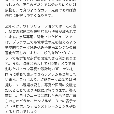
ましょう。灰色の点だけでは分かりにくい対
象物も、写真のようなカラー点群であれば直
感的に把握しやすくなります。
近年のクラウドソリューションでは、この表
示品質の課題にも技術的な解決策が取られて
います。点群専用に開発されたビューアで
は、ブラウザ上でも億単位の点を扱えるよう
効率的なデータ読み込みや描画エンジンの最
適化が図られており、一般的なPCやタブレ
ットでも詳細な点群を閲覧できる例がありま
す。また、点群とあわせて360度カメラで撮
影したパノラマ写真や設計時の3Dモデルを
同時に重ねて表示できるシステムも登場して
います。これにより、点群データ単体では把
握しにくい現場状況も、写真や図面の文脈を
加えることでより明瞭に理解できます。導入
前には、自社のニーズに応じた表示品質が得
られるかどうか、サンプルデータでの表示テ
ストや提供元のデモンストレーションを確認
すると良いでしょう。