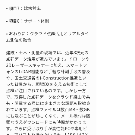
• 
• 
• 
おわりに：クラウド点群活用とリアルタイ
ム測位の融合
建設・土木・測量の現場では、近年3次元の
点群データ活用が進んでいます。ドローンや
3Dレーザースキャナーに加え、スマートフ
ォンのLiDAR機能など手軽な計測手段の普及
や、国土交通省のi-Construction推進とい
った背景から、現場DXを支える技術として
点群が注目されているのです。しかし一方
で、取得した点群データをクラウド経由で共
有・閲覧する際にはさまざまな課題も指摘さ
れています。点群ファイルは数百MB〜数GB
にも及ぶことが珍しくなく、メール添付は困
難なうえダウンロードにも時間がかかりま
す。さらに受け取り手が高性能PCや専用ビ
ューアソフトを持たない場合、LASやLAZと