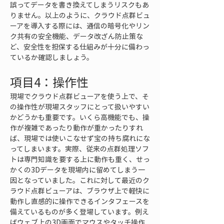
誤ってデータを書き換えてしまうリスクもあ
りません。以上のように、クラウド点群ビュ
ーアを導入する際には、通信の暗号化やリン
ク共有の安全機能、データ改ざん防止策な
ど、安全性を担保する仕組みが十分に備わっ
ているか確認しましょう。
項目4：操作性
現場でクラウド点群ビューアを使う上で、そ
の操作性が現場スタッフにとって扱いやすい
かどうかも重要です。いくら高機能でも、操
作が複雑であったり動作が重かったりすれ
ば、現場では使いこなせず宝の持ち腐れにな
ってしまいます。実際、従来の点群処理ソフ
トは専門知識を要する上に動作も重く、せっ
かくの3Dデータを現場内に留めてしまう一
因となっていました。これに対して最近のク
ラウド点群ビューアは、ブラウザ上で軽快に
動作し直感的に操作できるインタフェースを
備えているものが多く登場しています。例え
ばウェブ上の3D画面でマウスやタッチ操作