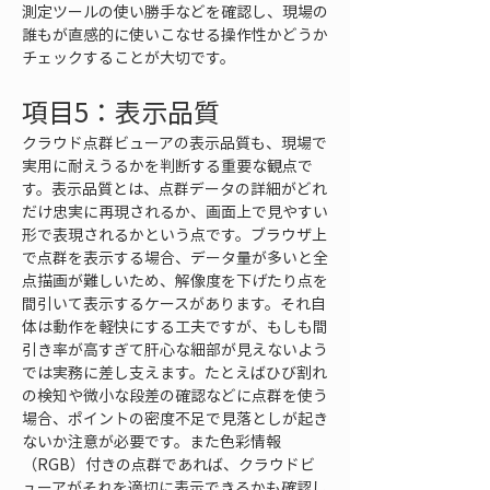
測定ツールの使い勝手などを確認し、現場の
誰もが直感的に使いこなせる操作性かどうか
チェックすることが大切です。
項目5：表示品質
クラウド点群ビューアの表示品質も、現場で
実用に耐えうるかを判断する重要な観点で
す。表示品質とは、点群データの詳細がどれ
だけ忠実に再現されるか、画面上で見やすい
形で表現されるかという点です。ブラウザ上
で点群を表示する場合、データ量が多いと全
点描画が難しいため、解像度を下げたり点を
間引いて表示するケースがあります。それ自
体は動作を軽快にする工夫ですが、もしも間
引き率が高すぎて肝心な細部が見えないよう
では実務に差し支えます。たとえばひび割れ
の検知や微小な段差の確認などに点群を使う
場合、ポイントの密度不足で見落としが起き
ないか注意が必要です。また色彩情報
（RGB）付きの点群であれば、クラウドビ
ューアがそれを適切に表示できるかも確認し