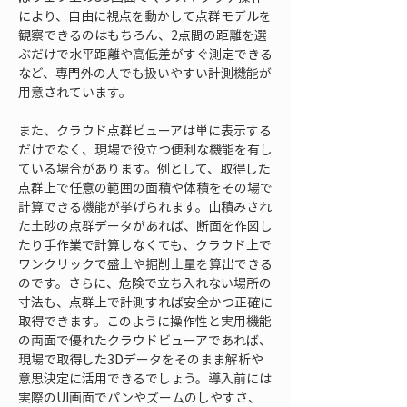
により、自由に視点を動かして点群モデルを
観察できるのはもちろん、2点間の距離を選
ぶだけで水平距離や高低差がすぐ測定できる
など、専門外の人でも扱いやすい計測機能が
用意されています。
また、クラウド点群ビューアは単に表示する
だけでなく、現場で役立つ便利な機能を有し
ている場合があります。例として、取得した
点群上で任意の範囲の面積や体積をその場で
計算できる機能が挙げられます。山積みされ
た土砂の点群データがあれば、断面を作図し
たり手作業で計算しなくても、クラウド上で
ワンクリックで盛土や掘削土量を算出できる
のです。さらに、危険で立ち入れない場所の
寸法も、点群上で計測すれば安全かつ正確に
取得できます。このように操作性と実用機能
の両面で優れたクラウドビューアであれば、
現場で取得した3Dデータをそのまま解析や
意思決定に活用できるでしょう。導入前には
実際のUI画面でパンやズームのしやすさ、