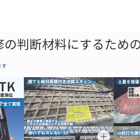
ne
LiDAR
ドローン
360
ソーラー
修の判断材料にするための
ます