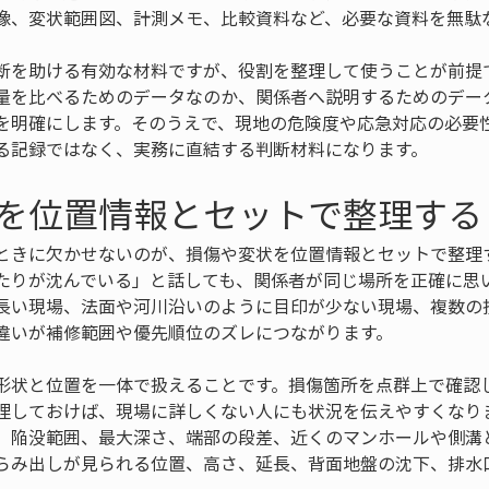
像、変状範囲図、計測メモ、比較資料など、必要な資料を無駄
断を助ける有効な材料ですが、役割を整理して使うことが前提
量を比べるためのデータなのか、関係者へ説明するためのデー
を明確にします。そのうえで、現地の危険度や応急対応の必要
る記録ではなく、実務に直結する判断材料になります。
を位置情報とセットで整理する
ときに欠かせないのが、損傷や変状を位置情報とセットで整理
たりが沈んでいる」と話しても、関係者が同じ場所を正確に思
長い現場、法面や河川沿いのように目印が少ない現場、複数の
違いが補修範囲や優先順位のズレにつながります。
形状と位置を一体で扱えることです。損傷箇所を点群上で確認
理しておけば、現場に詳しくない人にも状況を伝えやすくなり
、陥没範囲、最大深さ、端部の段差、近くのマンホールや側溝
らみ出しが見られる位置、高さ、延長、背面地盤の沈下、排水