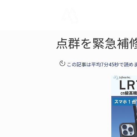
LRTK
Pho
点群を緊急補
この記事は平均7分45秒で読め