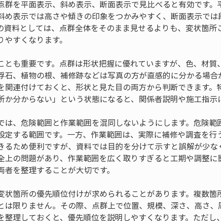
点群を平面表示、斜め表示、断面表示で見比べると有効です。
斜め表示では高さや傾きの印象をつかみやすく、断面表示では
の資料としては、点群全体をそのまま見せるよりも、変状箇所
りやすくなります。
ことも重要です。点群は形状把握に優れていますが、色、材質
浮石、植物の根、補修跡などは写真の方が直感的に分かる場合
を関連付けておくと、形状と見た目の両方から判断できます。
所か分からない」という状態になると、関係者説明や施工指示
では、危険範囲と作業範囲を混同しないようにします。危険範
設定する範囲です。一方、作業範囲は、実際に補修や調査を行
きるため便利ですが、資料では目的を分けて示すと誤解が少な
全上の問題があり、作業範囲を広く取りすぎると工期や調整に
両者を整理することが大切です。
変状箇所の優先順位付けが求められることがあります。複数箇
とは限りません。その際、点群上で位置、規模、深さ、高さ、
を整理しておくと、優先順位を説明しやすくなります。ただし