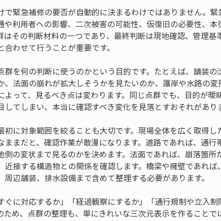
けで緊急補修の要否が自動的に決まるわけではありません。緊
通や利用者への影響、二次被害の可能性、仮復旧の必要性、本
群はその判断材料の一つであり、最終判断は現地確認、管理基
と合わせて行うことが重要です。
点群を何の判断に使うのかという目的です。たとえば、舗装の
か、法面の崩れが拡大しそうかを見たいのか、護岸や水路の変
によって、見るべき点は変わります。同じ点群でも、目的が曖
目してしまい、本当に確認すべき変化を見落とすおそれがあり
最初に対象範囲を絞ることも大切です。現場全体を広く取得し
なままだと、確認作業が散漫になります。道路であれば、通行
地側の変状まで見るのかを決めます。法面であれば、崩落箇所
、近接する構造物との関係を確認します。橋梁や擁壁であれば
、周辺舗装、排水設備まで含めて整理する必要があります。
すぐに対応するか」「経過観察にするか」「通行規制や立入制
のため、点群の整理も、単にきれいな三次元表示を作ることで