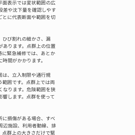
平面表示では変状範囲の広
段差や沈下量を確認しやす
ごとに代表断面や範囲を切
、ひび割れの細かさ、漏
があります。点群上の位置
特に緊急補修では、あとか
に時間がかかります。
囲は、立入制限や通行規
う範囲です。点群上では両
くなります。危険範囲を狭
影響します。点群を使って
所に損傷がある場合、すべ
周辺施設、利用者動線、排
、点群上の大きさだけで緊