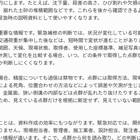
的にします。たとえば、沈下量、段差の高さ、ひび割れや欠損
、崩れた土砂の堆積範囲などです。これらを後から確認できる
緊急時の説明資料として使いやすくなります。
重要な情報です。緊急補修の判断では、状況が変化している可
交通荷重が集中した後などは、短時間で変状が進むことがあり
範囲、天候、現場状態、取得者、使用した座標基準、補足写真
計測して変化を比較する場合、いつ、どの条件で取得した点群
か判断しにくくなります。
場合、精度についても過信は禁物です。点群には取得方法、現
による死角、位置合わせの方法などによって誤差や欠測が生じ
、金属面、狭い側溝の内部などは点群が乱れたり抜けたりする
ため、見えている点群だけを根拠に断定せず、見えていない範
。
ことは、資料作成の効率にもつながります。緊急対応では、関
りません。現場担当者、管理者、施工業者、設計担当、発注者
い情報が違います。そこで、点群から何を読み取り、どの判断