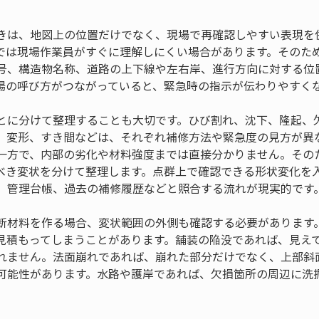
きは、地図上の位置だけでなく、現場で再確認しやすい表現を
では現場作業員がすぐに理解しにくい場合があります。そのた
号、構造物名称、道路の上下線や左右岸、進行方向に対する位
場の呼び方がつながっていると、緊急時の指示が伝わりやすく
とに分けて整理することも大切です。ひび割れ、沈下、隆起、
、変形、すき間などは、それぞれ補修方法や緊急度の見方が異
一方で、内部の劣化や材料強度までは直接分かりません。その
べき変状を分けて整理します。点群上で確認できる形状変化を
、管理台帳、過去の補修履歴などと照合する流れが現実的です
断材料を作る場合、変状範囲の外側も確認する必要があります
見積もってしまうことがあります。舗装の陥没であれば、見え
れません。法面崩れであれば、崩れた部分だけでなく、上部斜
可能性があります。水路や護岸であれば、欠損箇所の周辺に洗