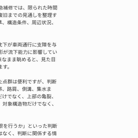
急補修では、限られた時間
復旧までの見通しを整理す
準、構造条件、周辺状況、
沈下が車両通行に支障を与
形が流下能力に影響してい
昧なまま眺めると、見た目
ます。
た点群は便利ですが、判断
帯、路肩、側溝、集水ま
だけでなく、上部の亀裂、
、対象構造物だけでなく、
限を行うか」といった判断
はなく、判断に関係する情