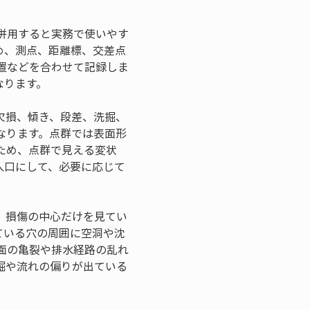
併用すると実務で使いやす
め、測点、距離標、交差点
置などを合わせて記録しま
なります。
欠損、傾き、段差、洗掘、
なります。点群では表面形
ため、点群で見える変状
入口にして、必要に応じて
。
。損傷の中心だけを見てい
ている穴の周囲に空洞や沈
面の亀裂や排水経路の乱れ
掘や流れの偏りが出ている