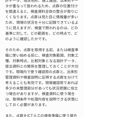
計データ、現況地形、施工履歴、出来形デー
タが重なって扱われるため、点群の位置付け
を間違えると、検査資料全体の整合が取りに
くくなります。点群は見た目に情報量が多い
ため、現場の状況を十分に記録できているよ
うに見えますが、検査で問われるのは、どの
基準に対して、どの範囲を、どの時点で、ど
のように確認したかです。
そのため、点群を取得する前、または検査準
備に使い始める前に、検査対象範囲、対象工
種、対象時点、比較対象となる設計データ、
提出資料との関係を整理しておくことが大切
です。現場内で使う確認用の点群と、出来形
管理資料や検査説明に反映する点群を分けて
考えることも有効です。現場確認用であれば
多少の未整理部分があっても状況把握に役立
つ場合がありますが、検査資料に使う場合
は、取得条件や処理内容を説明できる状態に
しておく必要があります。
また、点群をICT土工の検査準備に使う場合