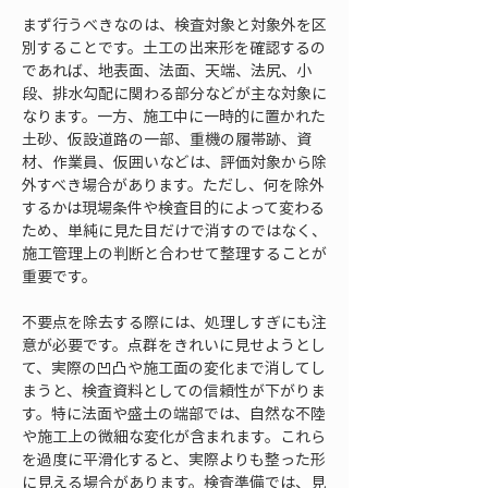
まず行うべきなのは、検査対象と対象外を区
別することです。土工の出来形を確認するの
であれば、地表面、法面、天端、法尻、小
段、排水勾配に関わる部分などが主な対象に
なります。一方、施工中に一時的に置かれた
土砂、仮設道路の一部、重機の履帯跡、資
材、作業員、仮囲いなどは、評価対象から除
外すべき場合があります。ただし、何を除外
するかは現場条件や検査目的によって変わる
ため、単純に見た目だけで消すのではなく、
施工管理上の判断と合わせて整理することが
重要です。
不要点を除去する際には、処理しすぎにも注
意が必要です。点群をきれいに見せようとし
て、実際の凹凸や施工面の変化まで消してし
まうと、検査資料としての信頼性が下がりま
す。特に法面や盛土の端部では、自然な不陸
や施工上の微細な変化が含まれます。これら
を過度に平滑化すると、実際よりも整った形
に見える場合があります。検査準備では、見