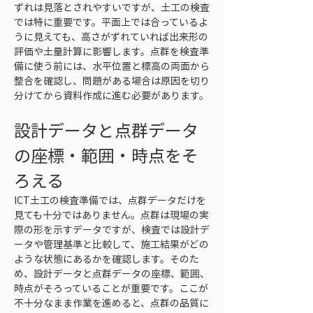
ずれは見落とされやすいですが、土工の検査
では特に重要です。平面上では合っているよ
うに見えても、高さがずれていれば出来形の
評価や土量計算に影響します。点群を検査準
備に使う前には、水平位置と標高の両面から
整合を確認し、問題がある場合は原因を切り
分けてから資料作成に進む必要があります。
設計データと点群データ
の座標・範囲・時点をそ
ろえる
ICT土工の検査準備では、点群データだけを
見ても十分ではありません。点群は現場の実
際の形を示すデータですが、検査では設計デ
ータや管理基準と比較して、施工結果がどの
ような状態にあるかを確認します。そのた
め、設計データと点群データの座標、範囲、
時点がそろっていることが重要です。ここが
不十分なまま作業を進めると、点群の品質に