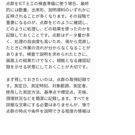
点群をICT土工の検査準備に使う場合、最終
的には数量、出来形、説明資料のいずれかに
反映されることが多くなります。その段階で
重要になるのが、点群をどのように確認し、
どのように処理し、どの結果を使ったのかを
記録しておくことです。点群はデータ量が多
く、処理の自由度も高いため、後から見直し
たときに作業の流れが分からなくなることが
あります。検査で説明を求められたときに、
画面上の結果だけでなく、根拠となる確認記
録を示せる状態にしておくことが大切です。
まず残しておきたいのは、点群の取得記録で
す。測定日、測定時刻、対象範囲、測定者、
使用した測定方法、基準点や標定点、天候、
現場状況などを簡潔に記録します。すべてを
詳細な文章にする必要はありませんが、後で
点群の時点や条件を説明できる程度の情報は
必要です。施工中の現場では、同じ場所を複
数回測定することがあります。そのため、点
群のファイル名だけでなく、取得記録と紐づ