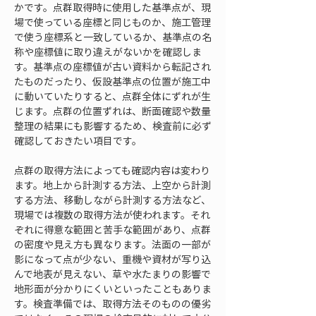
かです。点群取得時に使用した基準点が、現
場で使っている座標と同じものか、施工管理
で使う座標系と一致しているか、基準点の名
称や座標値に取り違えがないかを確認しま
す。基準点の座標値が古い資料から転記され
たものだったり、仮設基準点の位置が施工中
に動いていたりすると、点群全体にずれが生
じます。点群の位置ずれは、断面確認や数量
整理の結果にも影響するため、検査前に必ず
確認しておきたい項目です。
点群の取得方法によっても確認内容は変わり
ます。地上から計測する方法、上空から計測
する方法、移動しながら計測する方法など、
現場では複数の取得方法が使われます。それ
ぞれに得意な範囲と苦手な範囲があり、点群
の密度や見え方も異なります。法面の一部が
影になって点が少ない、重機や資材が写り込
んで地表が見えない、草や水たまりの影響で
地形面が分かりにくいといったこともありま
す。検査準備では、取得方法そのものの優劣