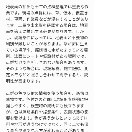
地表面の抽出も土工の点群整理では重要な作
業です。現場の点群には、草、低木、仮置き
材、車両、作業員などが混在することがあり
ます。土量や出来形を確認する場合は、地表
面を適切に抽出する必要があります。しか
し、現場条件によっては、地表面と不要物の
判別が難しいことがあります。草が密に生え
ている場所や、掘削後に水がたまっている場
所、法面にシートや仮設材がある場所では、
点群だけで判断しきれない場合もあります。
そのような場合は、現場写真、施工記録、測
定メモなどと照らし合わせて判断すると、説
明性が高まります。
点群の色や反射の情報を使う場合も、過信は
禁物です。色付きの点群は現場を直感的に把
握しやすく、検査時の説明にも役立ちます
が、色は照明条件や撮影条件、表面状態の影
響を受けます。色が違うからといって必ず材
料や地形が違うわけではなく、同じ土でも湿
り具合や影で見え方が変わることがありま