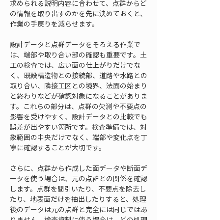
求められる説明内容に合わせて、点群からど
の情報を取り出すのかを先に決めておくと、
作業の手戻りを減らせます。
設計データと点群データをそろえる作業で
は、端部や取り合い部の確認も重要です。土
工の検査では、広い面の仕上がりだけでな
く、既設構造物との接続部、道路や水路との
取り合い、隣接工区との境界、法面の始まり
と終わりなどが確認対象になることがありま
す。これらの部分は、点群の欠測や不要点の
影響を受けやすく、設計データとの比較でも
誤差が出やすい箇所です。検査準備では、対
象範囲の中央だけでなく、端部や変化点を丁
寧に確認することが大切です。
さらに、点群から作成した面データや断面デ
ータを使う場合は、元の点群との関係を確認
します。点群を間引いたり、不要点を除去し
たり、地表面だけを抽出したりすると、処理
後のデータは元の点群と完全には同じではあ
りません。検査資料に使う場合は、どの処理