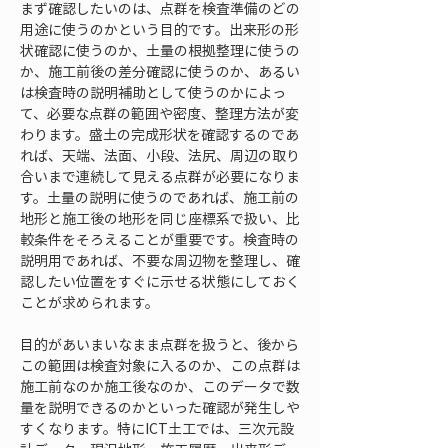
まず確認したいのは、点群を検査準備のどの
用途に使うのかという目的です。出来形の形
状確認に使うのか、土量の根拠整理に使うの
か、施工前後の差分確認に使うのか、あるい
は検査時の説明補助として使うのかによっ
て、必要な点群の範囲や密度、整理方法が変
わります。盛土の完成形状を確認するのであ
れば、天端、法面、小段、法尻、周辺の取り
合いまで連続して見える点群が必要になりま
す。土量の説明に使うのであれば、施工前の
地形と施工後の地形を同じ座標系で扱い、比
較条件をそろえることが重要です。検査時の
説明用であれば、不要な周辺物を整理し、確
認したい位置をすぐに示せる状態にしておく
ことが求められます。
目的があいまいなまま点群を扱うと、後から
この範囲は検査対象に入るのか、この点群は
施工前なのか施工後なのか、このデータで数
量を説明できるのかといった確認が発生しや
すくなります。特にICT土工では、三次元設