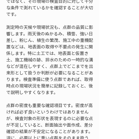
ではなく、その現場の検査目的に対して十分
な条件で測れているかを確認することが大切
です。
測定時の天候や現場状況も、点群の品質に影
響します。雨天後のぬかるみ、積雪、強い日
差し、粉じん、植生の繁茂、施工中の重機配
置などは、地表面の取得や不要点の発生に関
係します。特に土工では、地表面と仮置き
土、施工機械の跡、排水のための一時的な溝
などが混在しやすく、点群上でどこまでを出
来形として扱うか判断が必要になることがあ
ります。検査準備に使う点群であれば、取得
時点の現場状況を簡単に記録しておくと、後
で説明しやすくなります。
点群の密度も重要な確認項目です。密度が高
ければ必ず良いというわけではありません
が、検査対象の形状を表現するのに必要な点
が不足していると、断面抽出や面作成、差分
確認の結果が不安定になることがあります。
逆に、必要以上に重い点群をそのまま扱う