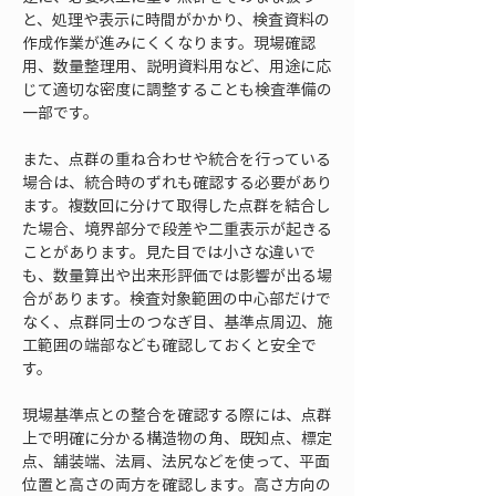
と、処理や表示に時間がかかり、検査資料の
作成作業が進みにくくなります。現場確認
用、数量整理用、説明資料用など、用途に応
じて適切な密度に調整することも検査準備の
一部です。
また、点群の重ね合わせや統合を行っている
場合は、統合時のずれも確認する必要があり
ます。複数回に分けて取得した点群を結合し
た場合、境界部分で段差や二重表示が起きる
ことがあります。見た目では小さな違いで
も、数量算出や出来形評価では影響が出る場
合があります。検査対象範囲の中心部だけで
なく、点群同士のつなぎ目、基準点周辺、施
工範囲の端部なども確認しておくと安全で
す。
現場基準点との整合を確認する際には、点群
上で明確に分かる構造物の角、既知点、標定
点、舗装端、法肩、法尻などを使って、平面
位置と高さの両方を確認します。高さ方向の