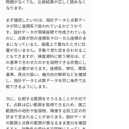
問題がなくても、比較結果が正しく読めなく
なります。
まず確認したいのは、設計データと点群デー
タが同じ座標系で扱われているかどうかで
す。設計データが現場座標で作成されている
のに、点群が別の座標系やローカル座標のま
まになっていると、画面上で重ねたときに位
置が合いません。手動で見た目を合わせるこ
ともできますが、検査資料に使う場合は、ど
の基準で合わせたのかを説明できる状態にし
ておく必要があります。座標系、単位、標高
基準、原点の扱い、軸方向の解釈などを確認
し、設計データと点群データを同じ条件で比
較できるようにします。
次に、比較する範囲をそろえることが大切で
す。点群は広い範囲を取得できるため、施工
範囲外の地形や仮設物、隣接する別工区の形
状まで含まれることがあります。設計データ
の範囲と点群の範囲が異なるまま差分を確認
すると、対象外の部分まで評価に入ってしま