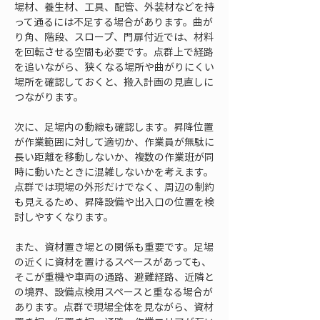
場材、養生材、工具、配管、外装材などを持
って通るには不足する場合があります。曲が
り角、階段、スロープ、門扉付近では、材料
を回転させる空間も必要です。点群上で経路
を追いながら、狭くなる場所や曲がりにくい
場所を確認しておくと、搬入計画の見直しに
つながります。
次に、足場内の動線も確認します。昇降位置
が作業範囲に対して適切か、作業員が無駄に
長い距離を移動しないか、複数の作業班が同
時に動いたときに混雑しないかを考えます。
点群では現場の外形だけでなく、周辺の制約
も見えるため、昇降設備や出入口の位置を検
討しやすくなります。
また、資材置き場との関係も重要です。足場
の近くに資材を置けるスペースがあっても、
そこが重機や車両の通路、避難経路、近隣と
の境界、設備点検用スペースと重なる場合が
あります。点群で現場全体を見ながら、資材