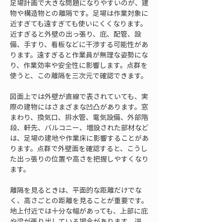
足場計画で大きな問題になりやすいのが、建
物や構造物との離隔です。足場は作業対象に
近すぎても遠すぎても使いにくくなります。
近すぎると外壁の出っ張り、庇、配管、設
備、手すり、看板などに干渉する可能性があ
ります。遠すぎると作業員が無理な姿勢にな
り、作業効率や安全性に影響します。点群を
使うと、この離隔を三次元で確認できます。
図面上では外壁が直線で表されていても、実
際の建物にはさまざまな凹凸があります。窓
まわり、換気口、排水管、電気設備、外部階
段、軒先、バルコニー、増設された部材など
は、足場の建地や作業床に影響することがあ
ります。点群で外壁面を確認すると、こうし
た出っ張りの位置や高さを把握しやすくなり
ます。
離隔を見るときは、平面的な距離だけでな
く、高さごとの距離を見ることが重要です。
地上付近では十分な幅があっても、上部に庇
や梁が張り出している場合があります。逆