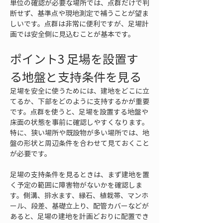
単位の確認が必要な場所では、点群だけで判
断せず、基準点や現地測定で補うことが望ま
しいです。点群は非常に便利ですが、足場計
画では安全側に見込むことが基本です。
ポイント3 足場を設置す
る地盤と支持条件を見る
足場を安全に使うためには、建地をどこに立
てるか、下部をどのように支持するかが重要
です。点群を使うと、足場を設置する地盤や
床面の状態を事前に確認しやすくなります。
特に、狭い場所や既設物が多い場所では、地
盤の形状と周辺条件を合わせて見ておくこと
が必要です。
足場の支持条件を見るときは、まず建地を置
く予定の範囲に障害物がないかを確認しま
す。側溝、排水ます、縁石、植栽帯、マンホ
ール、段差、基礎立上り、配管カバーなどが
あると、足場の建地を計画どおりに配置でき