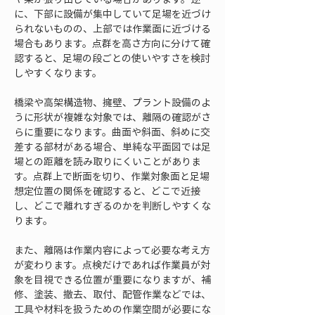
に、下部に設備が集中していて足場を近づけ
られないものの、上部では作業面に近づける
場合もあります。点群を高さ方向に分けて確
認すると、足場の段ごとの使いやすさを検討
しやすくなります。
橋梁や高架構造物、擁壁、プラント設備のよ
うに形状が複雑な対象では、離隔の確認がさ
らに重要になります。曲面や斜面、斜めに交
差する部材がある場合、単純な平面図では足
場との距離を読み取りにくいことがありま
す。点群上で断面を切り、作業対象面と足場
想定位置の関係を確認すると、どこで近接
し、どこで離れすぎるのかを判断しやすくな
ります。
また、離隔は作業内容によって必要な考え方
が変わります。点検だけであれば作業員が対
象を目視できる位置が重要になりますが、補
修、塗装、撤去、取付、配管作業などでは、
工具や材料を扱うための作業空間が必要にな