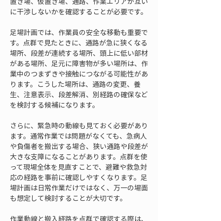
置き場、仮置き場、通路、作業エリアが互い
に干渉しないかを確認することが必要です。
足場計画では、作業員の安全な移動も重要で
す。点群で見たときに、通路が急に狭くなる
場所、段差が連続する場所、頭上に低い部材
がある場所、足元に障害物が多い場所は、作
業中のつまずきや接触につながる可能性があ
ります。こうした場所は、通路の変更、養
生、注意表示、段差解消、別経路の確保など
を検討する候補になります。
さらに、緊急時の動線も見ておく必要があり
ます。通常作業では問題がなくても、急病人
や負傷者を搬出する場合、狭い通路や段差が
大きな支障になることがあります。点群を使
って現場全体を見直すことで、避難や救急対
応の経路を事前に確認しやすくなります。足
場計画は日常作業だけではなく、万一の場面
も想定して検討することが大切です。
作業動線と搬入経路を点群で確認する際は、