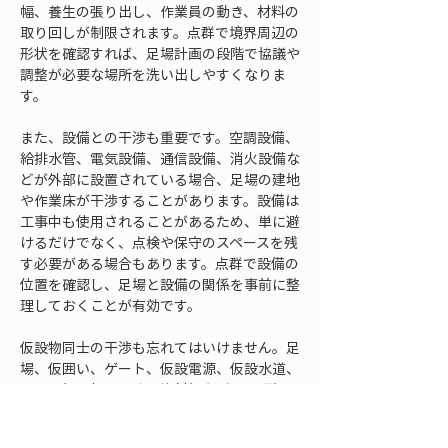
幅、養生の張り出し、作業員の動き、材料の
取り回しが制限されます。点群で境界周辺の
形状を確認すれば、足場計画の段階で協議や
調整が必要な場所を洗い出しやすくなりま
す。
また、設備との干渉も重要です。空調設備、
給排水管、電気設備、通信設備、消火設備な
どが外部に設置されている場合、足場の建地
や作業床が干渉することがあります。設備は
工事中も使用されることがあるため、単に避
けるだけでなく、点検や保守のスペースを残
す必要がある場合もあります。点群で設備の
位置を確認し、足場と設備の関係を事前に整
理しておくことが有効です。
仮設物同士の干渉も忘れてはいけません。足
場、仮囲い、ゲート、仮設電源、仮設水道、
照明、掲示板、通路、資材棚などは、現場で
同時に存在します。足場単体では成立して
も、仮設計画全体として見ると通路が狭くな