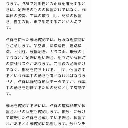
ります。点群で対象物との距離を確認すると
きは、足場そのものの位置だけではなく、作
業員の姿勢、工具の取り回し、材料の仮置
き、養生の範囲まで想定することが大切で
す。
点群を使った離隔確認では、危険な近接物に
も注意します。架空線、隣接建物、道路標
識、照明柱、設備配管、ガラス面、既設の手
すりなどが足場に近い場合、組立時や解体時
の接触リスクがあります。完成後の足場だけ
でなく、部材を持ち上げる、回す、仮置きす
るという作業中の動きも考えなければなりま
せん。点群は静的な形状データですが、作業
中の動きを想像するための材料として有効で
す。
離隔を確認する際には、点群の座標精度や位
置合わせの状態も確認します。複数回に分け
て取得した点群を合成している場合、位置ず
れがあると距離確認に影響します。数センチ