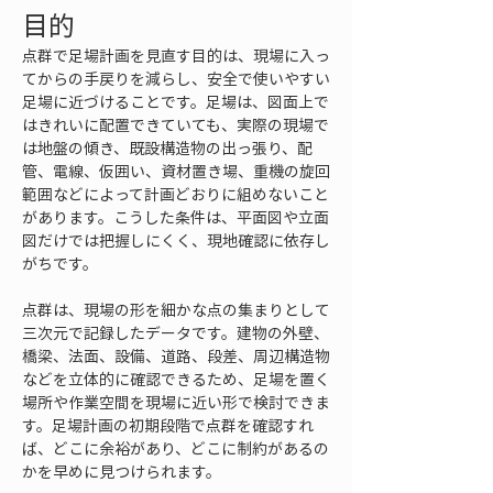
目的
点群で足場計画を見直す目的は、現場に入っ
てからの手戻りを減らし、安全で使いやすい
足場に近づけることです。足場は、図面上で
はきれいに配置できていても、実際の現場で
は地盤の傾き、既設構造物の出っ張り、配
管、電線、仮囲い、資材置き場、重機の旋回
範囲などによって計画どおりに組めないこと
があります。こうした条件は、平面図や立面
図だけでは把握しにくく、現地確認に依存し
がちです。
点群は、現場の形を細かな点の集まりとして
三次元で記録したデータです。建物の外壁、
橋梁、法面、設備、道路、段差、周辺構造物
などを立体的に確認できるため、足場を置く
場所や作業空間を現場に近い形で検討できま
す。足場計画の初期段階で点群を確認すれ
ば、どこに余裕があり、どこに制約があるの
かを早めに見つけられます。