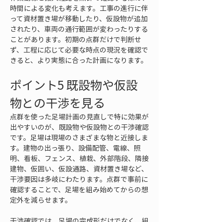
時間による変化も考えます。工事の進行に伴
って資材置き場が移動したり、仮設物が追加
されたり、車両の通行範囲が変わったりする
ことがあります。初期の点群だけで判断せ
ず、工程に応じて必要な時点の現況を確認で
きると、より実態に合った計画になります。
ポイント5 既設物や仮設
物との干渉を見る
点群を使った足場計画の見直しで特に効果が
出やすいのが、既設物や仮設物との干渉確認
です。足場は現場のさまざまな物と近接しま
す。建物の出っ張り、設備配管、電線、照
明、看板、フェンス、植栽、外部階段、隣接
建物、仮囲い、仮設通路、資材置き場など、
干渉要因は多岐にわたります。点群で事前に
確認することで、足場を組み始めてからの想
定外を減らせます。
干渉確認では、足場の完成形だけでなく、組