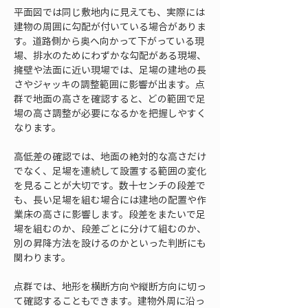
平面図では同じ敷地内に見えても、実際には
建物の周囲に勾配が付いている場合がありま
す。道路側から奥へ向かって下がっている現
場、排水のためにわずかな勾配がある現場、
擁壁や法面に近い現場では、足場の建地の長
さやジャッキの調整範囲に影響が出ます。点
群で地面の高さを確認すると、どの範囲で足
場の高さ調整が必要になるかを把握しやすく
なります。
高低差の確認では、地面の絶対的な高さだけ
でなく、足場を連続して設置する範囲の変化
を見ることが大切です。数十センチの段差で
も、長い足場を組む場合には建地の配置や作
業床の高さに影響します。段差をまたいで足
場を組むのか、段差ごとに分けて組むのか、
別の昇降方法を設けるのかといった判断にも
関わります。
点群では、地形を横断方向や縦断方向に切っ
て確認することもできます。建物外周に沿っ