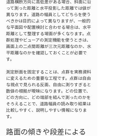
道路横断方向に高低差がある場合、斜面に沿
って測った距離と水平投影した距離では値が
異なります。道路の幅員としてどちらを使う
べきかは目的によって異なりますが、一般的
な平面図や配置検討と合わせる場合は、水平
距離として整理する場面が多くなります。点
群処理やビューアの測定機能を使うときは、
画面上の二点間距離が三次元距離なのか、水
平距離なのかを確認しておくことが必要で
す。
測定断面を固定することは、点群を実務資料
に変えるための重要な工程です。点群は自由
な視点で見られる反面、自由に測りすぎると
数値の根拠が曖昧になります。どの位置で、
どの方向に、どの端部を結んで測ったのかを
そろえることで、道路幅員の読み取り結果は
比較しやすく、説明しやすい情報になりま
す。
路面の傾きや段差による