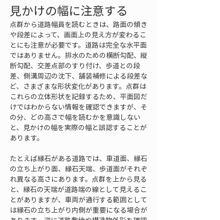
見かけの幅に注意する
点群から道路幅員を読むときは、路面の傾き
や段差によって、画面上の見え方が変わるこ
とにも注意が必要です。道路は完全な水平面
ではありません。排水のための横断勾配、縦
断勾配、交差点部のすり付け、歩道との段
差、側溝周辺の沈下、舗装補修による段差な
ど、さまざまな形状変化があります。点群は
これらの立体形状を記録するため、平面図だ
けではわからない情報を確認できますが、そ
の分、どの高さで幅を読むかを意識しない
と、見かけの幅を実際の幅と誤認することが
あります。
たとえば縁石がある道路では、車道面、縁石
の立ち上がり面、縁石天端、歩道面がそれぞ
れ異なる高さにあります。点群を上から見る
と、縁石の天端が道路端の線として見えるこ
とがありますが、車両が通行する範囲として
は縁石の立ち上がり内側が重要になる場合が