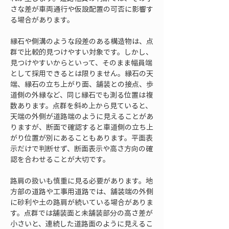
さな差が車両通行や仮設配置の可否に影響す
る場合があります。
縁石や側溝のような段差のある構造物は、点
群で比較的見つけやすい対象です。しかし、
見つけやすいからといって、そのまま幅員端
として採用できるとは限りません。縁石の天
端、縁石の立ち上がり面、舗装との接点、歩
道側の外縁など、同じ縁石でも測る位置は複
数あります。点群を斜め上から見ていると、
天端の外側が道路端のように見えることがあ
りますが、断面で確認すると車道側の立ち上
がり位置が別にあることもあります。平面表
示だけで判断せず、断面表示や高さ方向の確
認を合わせることが大切です。
路肩の扱いも慎重に見る必要があります。地
方部の道路や工事用道路では、舗装端の外側
に砂利や土の路肩が続いている場合がありま
す。点群では舗装面と未舗装部分の高さ差が
小さいと、連続した道路面のように見えるこ