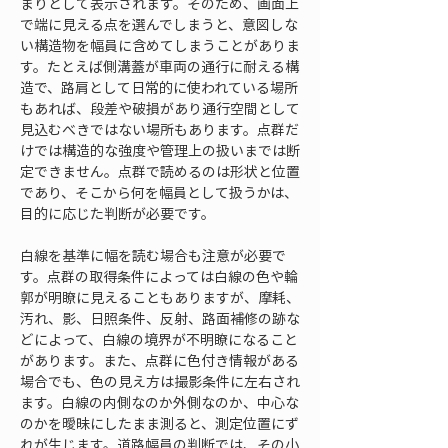
まりとして表示されます。そのため、画面上
で端に見える点を選んでしまうと、意図しな
い構造物を幅員に含めてしまうことがありま
す。たとえば側溝蓋が車両の通行に耐える構
造で、路肩として日常的に使われている場所
もあれば、段差や破損があり通行空間として
見込むべきではない場所もあります。点群だ
けでは構造的な強度や管理上の扱いまでは断
定できません。点群で読めるのは形状と位置
であり、そこから何を幅員として扱うかは、
目的に応じた判断が必要です。
白線を基準に幅を読む場合も注意が必要で
す。点群の取得条件によっては白線の色や輪
郭が明瞭に見えることもありますが、摩耗、
汚れ、影、日照条件、反射、路面補修の跡な
どによって、白線の境界が不明瞭になること
があります。また、点群に色付き情報がある
場合でも、色の見え方は撮影条件に左右され
ます。白線の内側なのか外側なのか、中心な
のかを曖昧にしたまま測ると、測定位置にず
れが生じます。道路幅員の判断では、その小