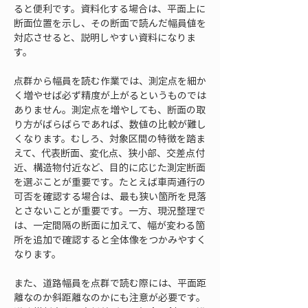
ると便利です。資料化する場合は、平面上に
断面位置を示し、その断面で読んだ幅員値を
対応させると、説明しやすい資料になりま
す。
点群から幅員を読む作業では、測定点を細か
く増やせば必ず精度が上がるというものでは
ありません。測定点を増やしても、断面の取
り方がばらばらであれば、数値の比較が難し
くなります。むしろ、対象区間の特徴を踏ま
えて、代表断面、変化点、狭小部、交差点付
近、構造物付近など、目的に応じた測定断面
を選ぶことが重要です。たとえば車両通行の
可否を確認する場合は、最も狭い箇所を見落
とさないことが重要です。一方、現況整理で
は、一定間隔の断面に加えて、幅が変わる箇
所を追加で確認すると全体像をつかみやすく
なります。
また、道路幅員を点群で読む際には、平面距
離なのか斜距離なのかにも注意が必要です。