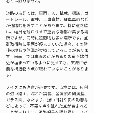
るとは限りません。
道路の点群では、車両、人、植栽、標識、ガ
ードレール、電柱、工事資材、駐車車両など
が道路端を隠すことがあります。特に道路脇
は、幅員を読むうえで重要な端部が集まる場
所ですが、同時に遮蔽物も多い場所です。点
群取得時に車両が停まっていた場合、その背
後の縁石や側溝が欠損していることがありま
す。画面上では車両の点があるため道路端付
近が埋まっているように見えても、実際に必
要な構造物の点が取れていないことがありま
す。
ノイズにも注意が必要です。点群には、反射
の強い路面、濡れた舗装、金属製の側溝蓋、
ガラス面、水たまり、強い日射や影の影響な
どによって、不要な点や乱れた点が含まれる
ことがあります。道路幅員を読む際に、ノイ
ズ点を端部として拾ってしまうと、実際より
広い幅や狭い幅として測ってしまう可能性が
あります。端部を選ぶ前には、周辺の点の連