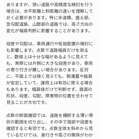
ありますが、狭い道路や高精度な検討を行う
場合は、水平距離と斜距離の違いを理解して
おく必要があります。特に歩道橋、盛土部、
急勾配道路、山間部の道路では、高さ方向の
変化が幅員判断に影響することがあります。
段差や勾配は、車両通行や仮設配置の検討に
も影響します。点群で道路幅員だけを測る
と、数値上は十分な幅があるように見えて
も、実際には片側に大きな段差があり、車両
の寄り付きが難しい場合があります。反対
に、平面上では狭く見えても、側溝蓋や路肩
が安定していて、運用上は有効に使える場合
もあります。幅員値だけで判断せず、路面の
形状、段差、勾配、障害物の位置を合わせて
見ることが大切です。
点群の断面確認では、道路を横断する薄い帯
状の範囲を切り出し、その中で端部や段差を
確認すると有効です。点群全体を斜めから見
ているだけでは、奥行きや高さの関係がわか