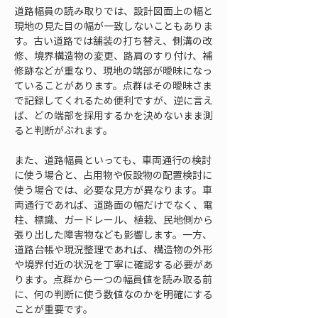
道路幅員の読み取りでは、設計図面上の幅と
現地の見た目の幅が一致しないこともありま
す。古い道路では舗装の打ち替え、側溝の改
修、境界構造物の変更、路肩のすり付け、補
修跡などが重なり、現地の端部が曖昧になっ
ていることがあります。点群はその曖昧さま
で記録してくれるため便利ですが、逆に言え
ば、どの端部を採用するかを決めないまま測
ると判断がぶれます。
また、道路幅員といっても、車両通行の検討
に使う場合と、占用物や仮設物の配置検討に
使う場合では、必要な見方が異なります。車
両通行であれば、道路面の幅だけでなく、電
柱、標識、ガードレール、植栽、民地側から
張り出した障害物なども影響します。一方、
道路台帳や現況整理であれば、構造物の外形
や境界付近の状況を丁寧に確認する必要があ
ります。点群から一つの幅員値を読み取る前
に、何の判断に使う数値なのかを明確にする
ことが重要です。