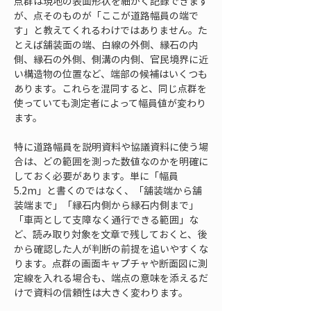
点群は現地の表面形状を細かく記録できます
が、点そのものが「ここが道路幅員の端で
す」と教えてくれるわけではありません。た
とえば舗装面の端、白線の外側、縁石の内
側、縁石の外側、側溝の内側、官民境界に近
い構造物の位置など、端部の候補はいくつも
あります。これらを混同すると、同じ点群を
使っていても測定者によって幅員値が変わり
ます。
特に道路幅員を説明資料や協議資料に使う場
合は、どの範囲を測った数値なのかを明確に
しておく必要があります。単に「幅員
5.2m」と書くのではなく、「舗装端から舗
装端まで」「縁石内側から縁石内側まで」
「車両として支障なく通行できる範囲」な
ど、読み取り対象を文章で残しておくと、後
から確認した人が判断の前提を追いやすくな
ります。点群の画面キャプチャや断面図に測
定線を入れる場合も、端点の意味を添えるだ
けで資料の信頼性は大きく変わります。