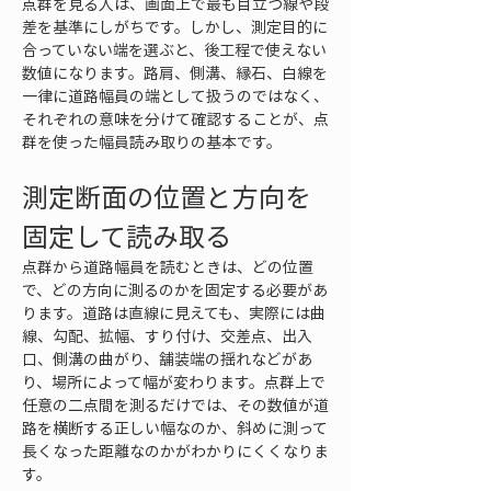
点群を見る人は、画面上で最も目立つ線や段
差を基準にしがちです。しかし、測定目的に
合っていない端を選ぶと、後工程で使えない
数値になります。路肩、側溝、縁石、白線を
一律に道路幅員の端として扱うのではなく、
それぞれの意味を分けて確認することが、点
群を使った幅員読み取りの基本です。
測定断面の位置と方向を
固定して読み取る
点群から道路幅員を読むときは、どの位置
で、どの方向に測るのかを固定する必要があ
ります。道路は直線に見えても、実際には曲
線、勾配、拡幅、すり付け、交差点、出入
口、側溝の曲がり、舗装端の揺れなどがあ
り、場所によって幅が変わります。点群上で
任意の二点間を測るだけでは、その数値が道
路を横断する正しい幅なのか、斜めに測って
長くなった距離なのかがわかりにくくなりま
す。