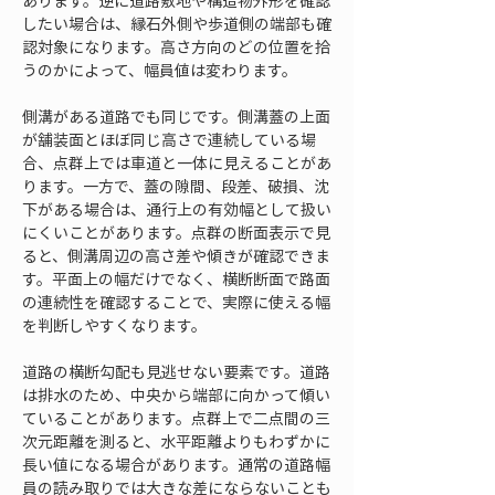
あります。逆に道路敷地や構造物外形を確認
したい場合は、縁石外側や歩道側の端部も確
認対象になります。高さ方向のどの位置を拾
うのかによって、幅員値は変わります。
側溝がある道路でも同じです。側溝蓋の上面
が舗装面とほぼ同じ高さで連続している場
合、点群上では車道と一体に見えることがあ
ります。一方で、蓋の隙間、段差、破損、沈
下がある場合は、通行上の有効幅として扱い
にくいことがあります。点群の断面表示で見
ると、側溝周辺の高さ差や傾きが確認できま
す。平面上の幅だけでなく、横断断面で路面
の連続性を確認することで、実際に使える幅
を判断しやすくなります。
道路の横断勾配も見逃せない要素です。道路
は排水のため、中央から端部に向かって傾い
ていることがあります。点群上で二点間の三
次元距離を測ると、水平距離よりもわずかに
長い値になる場合があります。通常の道路幅
員の読み取りでは大きな差にならないことも