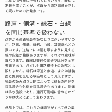
見ると情報量に埋もれてしまいます。最初に
定義を置くことが、点群から道路幅員を正し
く読むための出発点です。
路肩・側溝・縁石・白線
を同じ基準で扱わない
点群から道路幅員を読むときに迷いやすいの
が、路肩、側溝、縁石、白線、舗装端などの
扱いです。道路上には幅を示すように見える
線や段差が複数ありますが、それぞれ意味が
異なります。白線は交通の誘導や区分を示す
要素であり、必ずしも道路構造上の端部とは
限りません。縁石は車道と歩道、または舗装
面と路肩を区切る構造物として見えますが、
幅員の読み取り目的によっては縁石の内側を
採る場合も外側を採る場合もあります。側溝
は排水施設であり、通行可能幅に含めるかど
うかは状況によって変わります。
点群上では、これらの構造物がすべて点の集