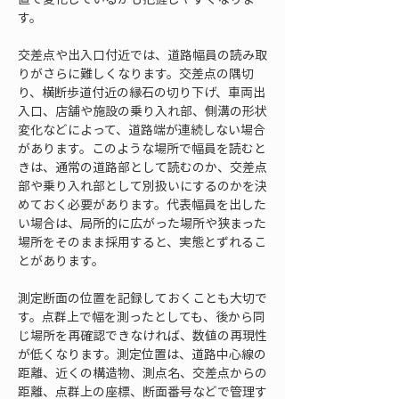
す。
交差点や出入口付近では、道路幅員の読み取
りがさらに難しくなります。交差点の隅切
り、横断歩道付近の縁石の切り下げ、車両出
入口、店舗や施設の乗り入れ部、側溝の形状
変化などによって、道路端が連続しない場合
があります。このような場所で幅員を読むと
きは、通常の道路部として読むのか、交差点
部や乗り入れ部として別扱いにするのかを決
めておく必要があります。代表幅員を出した
い場合は、局所的に広がった場所や狭まった
場所をそのまま採用すると、実態とずれるこ
とがあります。
測定断面の位置を記録しておくことも大切で
す。点群上で幅を測ったとしても、後から同
じ場所を再確認できなければ、数値の再現性
が低くなります。測定位置は、道路中心線の
距離、近くの構造物、測点名、交差点からの
距離、点群上の座標、断面番号などで管理す