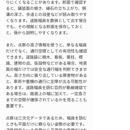
りにくくなることがあります。断面で確認す
ると、舗装面の傾き、縁石の立ち上がり、側
溝の深さ、歩道との段差などが読み取りやす
くなります。道路幅員を数値として出す場合
でも、その根拠となる断面を保存しておく
と、後から説明しやすくなります。
また、点群の高さ情報を使うと、単なる幅員
だけでなく、通行空間としての有効性も確認
できます。道路脇に樹木、看板、電柱、標
識、建物の庇、仮設物などがある場合、地表
面の幅だけでは安全な通行幅を判断できませ
ん。高さ方向に張り出している障害物がある
と、車両や重機の通行に支障が出る可能性が
あります。道路幅員を読む目的が動線確認で
ある場合は、路面上の幅に加えて、一定高さ
までの空間が確保されているかを見ることも
重要です。
点群は三次元データであるため、幅員を読む
ときも平面だけに頼らない姿勢が必要です。