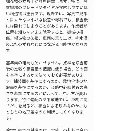
構造物の立ち上がりを確認します。特に、除
雪機械のブレードやタイヤが接触しやすい低
い構造物は重要です。現場では、写真で見る
と目立たない小さな段差や縁石でも、積雪後
には隠れてしまうことがあります。作業者が
位置を知らないまま除雪すると、機械の損
傷、構造物の破損、車両の乗り上げ、排水溝
のふたのずれなどにつながる可能性がありま
す。
基準面の確認も欠かせません。点群を除雪前
後の比較や積雪量の把握に使う場合、どの面
を基準にするかを決めておく必要がありま
す。舗装面を基準にするのか、敷地全体の地
盤面を基準にするのか、道路中心線付近の高
さを基準にするのかによって、見え方が変わ
ります。特に勾配のある敷地では、単純に高
さだけを見ると、積雪による厚みなのか、も
ともとの地形差なのか判断しにくくなりま
す。
除雪計画での基準面は、実務上の判断に合わ