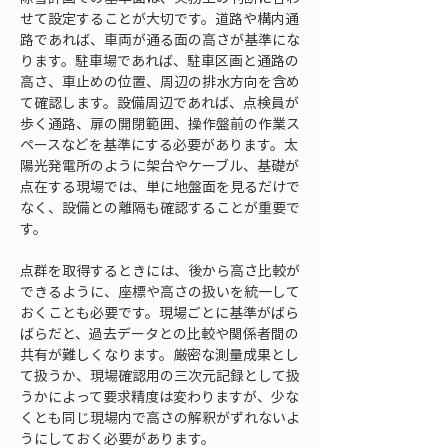
せて設定することが大切です。道路や構内通
路であれば、車両が通る面の高さが基準にな
ります。駐車場であれば、駐車区画と通路の
高さ、車止めの位置、周辺の排水方向を含め
て確認します。設備周辺であれば、点検員が
歩く通路、扉の開閉範囲、操作盤前の作業ス
ペースなどを基準にする必要があります。太
陽光発電所のように架台やケーブル、基礎が
点在する現場では、単に地盤面を見るだけで
なく、設備との離隔も確認することが重要で
す。
点群を取得するときには、後から高さ比較が
できるように、座標や高さの扱いを統一して
おくことも必要です。現場ごとに基準がばら
ばらだと、過去データとの比較や関係者間の
共有が難しくなります。厳密な測量成果とし
て扱うか、現場確認用の三次元記録として扱
うかによって要求精度は変わりますが、少な
くとも同じ現場内で高さの解釈がずれないよ
うにしておく必要があります。