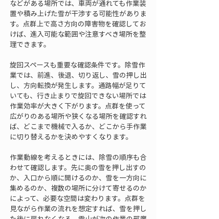
などがある場所では、車両が通れても作業装
置や積み上げた雪が干渉する可能性がありま
す。点群上で高さ方向の障害物を確認してお
けば、進入可能な範囲や注意すべき場所を整
理できます。
旋回スペースも重要な確認条件です。除雪作
業では、前進、後退、切り返し、雪の押し出
し、方向転換が発生します。通路幅が足りて
いても、行き止まりで旋回できない場所では
作業効率が大きく下がります。点群を使って
広がりのある場所や狭くなる場所を確認すれ
ば、どこまで機械で入るか、どこから手作業
に切り替えるかを決めやすくなります。
作業動線を考えるときには、除雪の順序も合
わせて確認します。先に奥の雪を押し出すの
か、入口から順に開けるのか、雪を一方向に
集めるのか、複数の場所に分けて寄せるのか
によって、必要な空間は変わります。点群を
見ながら作業の流れを想定すれば、雪を押し
た後に戻れなくなる、雪山が次の作業の邪魔