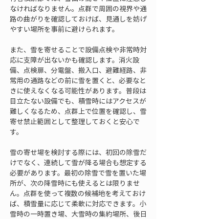
なければなりません。点群で周囲の視界や通
路の曲がりを確認しておけば、見通しを妨げ
やすい場所を事前に避けられます。
また、雪を寄せることで設備点検や非常時対
応に支障が出ないかも確認します。消火設
備、点検扉、分電盤、搬入口、避難経路、非
常用の通路などの前に雪を置くと、必要なと
きに使えなくなる可能性があります。普段は
目立たない設備でも、積雪時にはアクセスが
難しくなるため、点群上で位置を確認し、雪
寄せ禁止範囲として整理しておくと安心で
す。
雪の寄せ場を検討する際には、初回の除雪だ
けでなく、連続して雪が降る場合も想定する
必要があります。最初の除雪で雪を置いた場
所が、次の降雪時にも使えるとは限りませ
ん。点群を使って複数の候補地を考えておけ
ば、積雪量に応じて柔軟に対応できます。小
雪時の一時置き場、大雪時の集約場所、後日