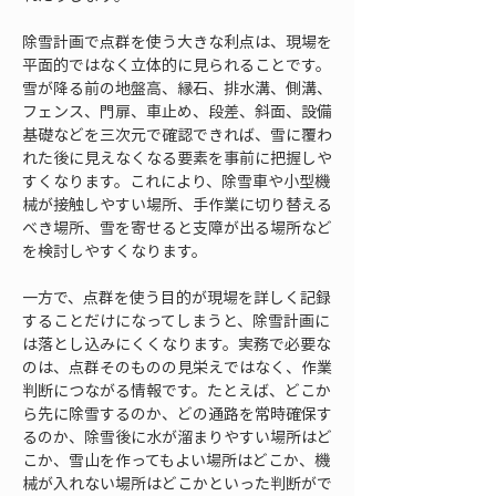
除雪計画で点群を使う大きな利点は、現場を
平面的ではなく立体的に見られることです。
雪が降る前の地盤高、縁石、排水溝、側溝、
フェンス、門扉、車止め、段差、斜面、設備
基礎などを三次元で確認できれば、雪に覆わ
れた後に見えなくなる要素を事前に把握しや
すくなります。これにより、除雪車や小型機
械が接触しやすい場所、手作業に切り替える
べき場所、雪を寄せると支障が出る場所など
を検討しやすくなります。
一方で、点群を使う目的が現場を詳しく記録
することだけになってしまうと、除雪計画に
は落とし込みにくくなります。実務で必要な
のは、点群そのものの見栄えではなく、作業
判断につながる情報です。たとえば、どこか
ら先に除雪するのか、どの通路を常時確保す
るのか、除雪後に水が溜まりやすい場所はど
こか、雪山を作ってもよい場所はどこか、機
械が入れない場所はどこかといった判断がで