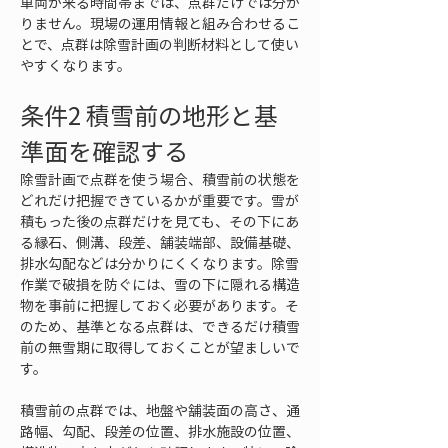
車両が来る時間帯までは、点群だけでは分か
りません。現場の運用情報と組み合わせるこ
とで、点群は除雪計画の判断材料として使い
やすくなります。
条件2 積雪前の地形と基
準面を確認する
除雪計画で点群を使う場合、積雪前の状態を
どれだけ把握できているかが重要です。雪が
積もった後の点群だけを見ても、その下にあ
る縁石、側溝、段差、舗装端部、設備基礎、
排水勾配などは分かりにくくなります。除雪
作業で破損を防ぐには、雪の下に隠れる構造
物を事前に把握しておく必要があります。そ
のため、基準となる点群は、できるだけ積雪
前の無雪期に取得しておくことが望ましいで
す。
積雪前の点群では、地盤や舗装面の高さ、通
路幅、勾配、段差の位置、排水施設の位置、