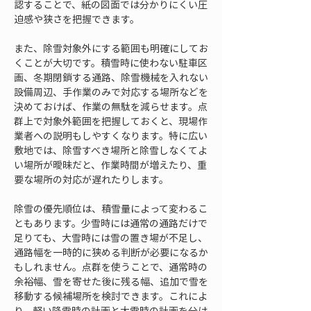
認することで、紙の図面では分かりにくい圧
迫感や狭さを把握できます。
また、除雪対象外にする範囲も明確にしてお
くことが大切です。積雪時に使わない駐車区
画、冬期閉鎖する通路、除雪機械を入れない
設備周辺、手作業のみで対応する場所などを
決めておけば、作業の無駄を減らせます。点
群上で対象外範囲を把握しておくと、現場作
業者への説明もしやすくなります。特に広い
敷地では、除雪すべき場所と除雪しなくてよ
い場所が曖昧だと、作業時間が増えたり、重
要な場所の対応が遅れたりします。
除雪の優先順位は、積雪量によって変わるこ
ともあります。少雪時には通常の通路だけで
足りても、大雪時には雪の置き場が不足し、
通路幅を一時的に狭める判断が必要になるか
もしれません。点群を使うことで、通常時の
余裕幅、雪を寄せた後に残る幅、追加で雪を
移動する候補場所を検討できます。これによ
り、軽い降雪時の計画と大雪時の計画を分け