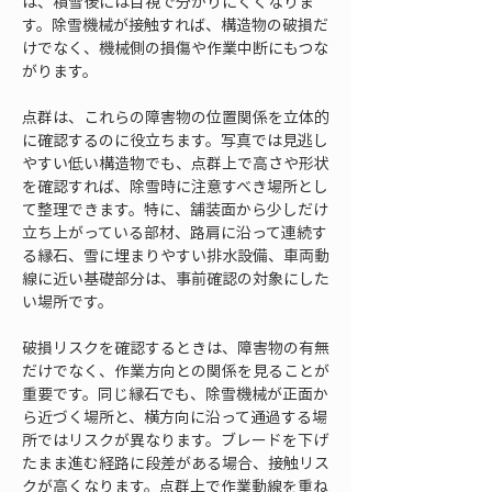
は、積雪後には目視で分かりにくくなりま
す。除雪機械が接触すれば、構造物の破損だ
けでなく、機械側の損傷や作業中断にもつな
がります。
点群は、これらの障害物の位置関係を立体的
に確認するのに役立ちます。写真では見逃し
やすい低い構造物でも、点群上で高さや形状
を確認すれば、除雪時に注意すべき場所とし
て整理できます。特に、舗装面から少しだけ
立ち上がっている部材、路肩に沿って連続す
る縁石、雪に埋まりやすい排水設備、車両動
線に近い基礎部分は、事前確認の対象にした
い場所です。
破損リスクを確認するときは、障害物の有無
だけでなく、作業方向との関係を見ることが
重要です。同じ縁石でも、除雪機械が正面か
ら近づく場所と、横方向に沿って通過する場
所ではリスクが異なります。ブレードを下げ
たまま進む経路に段差がある場合、接触リス
クが高くなります。点群上で作業動線を重ね