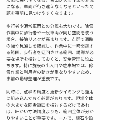
になる、車両が行き違えなくなるといった問
題を事前に見つけやすくなります。
歩行者や通常車両との分離も大切です。除雪
作業中に歩行者や一般車両が同じ空間を使う
場合、接触リスクが高まります。点群で通路
の幅や見通しを確認し、作業中に一時閉鎖す
る範囲、歩行者を迂回させる範囲、誘導が必
要な場所を検討しておくと、安全管理に役立
ちます。特に施設の出入口や駐車場では、除
雪作業と利用者の動きが重なりやすいため、
事前の動線整理が重要です。
同時に、点群の精度と更新タイミングも運用
に組み込んでおく必要があります。現場全体
の大まかな除雪範囲を検討するだけであれ
ば、細かい寸法精度よりも、範囲全体が分か
りやすいことが重要です。一方で、縁石や設
備基礎との離隔、段差、排水勾配、狭い通路
の通行可否を判断する場合は、より細かい確
認が必要になります。目的に対して精度が足