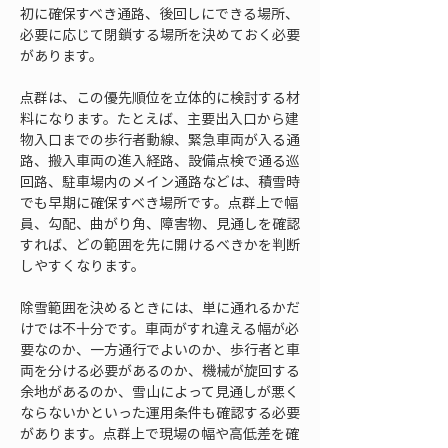
初に確保すべき通路、後回しにできる場所、
必要に応じて閉鎖する場所を決めておく必要
があります。
点群は、この優先順位を立体的に検討する材
料になります。たとえば、主要出入口から建
物入口までの歩行者動線、緊急車両が入る通
路、搬入車両の進入経路、設備点検で通る巡
回路、駐車場内のメイン通路などは、積雪時
でも早期に確保すべき場所です。点群上で幅
員、勾配、曲がり角、障害物、見通しを確認
すれば、どの範囲を先に開けるべきかを判断
しやすくなります。
除雪範囲を決めるときには、単に通れるかだ
けでは不十分です。車両がすれ違える幅が必
要なのか、一方通行でよいのか、歩行者と車
両を分ける必要があるのか、機械が旋回する
余地があるのか、雪山によって見通しが悪く
ならないかといった運用条件も確認する必要
があります。点群上で現場の幅や高低差を確