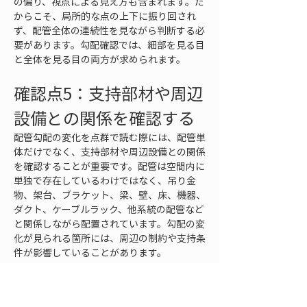
の偏り、視点による見え方も含まれます。だ
からこそ、局所的な点の上下に振り回され
ず、配管全体の連続性を見ながら判断する必
要があります。勾配確認では、細部を見る目
と全体を見る目の両方が求められます。
確認点5：支持部材や周辺
設備との関係を確認する
配管勾配の変化を点群で読む際には、配管単
体だけでなく、支持部材や周辺設備との関係
を確認することが重要です。配管は空間内に
単独で存在しているわけではなく、吊り金
物、架台、ブラケット、梁、壁、床、機器、
ダクト、ケーブルラック、他系統の配管など
と関係しながら配置されています。勾配の変
化が見られる箇所には、周辺の制約や支持条
件が影響していることがあります。
支持部材は、配管勾配を安定させるうえで重
要な要素です。点群で配管が一部下がって見