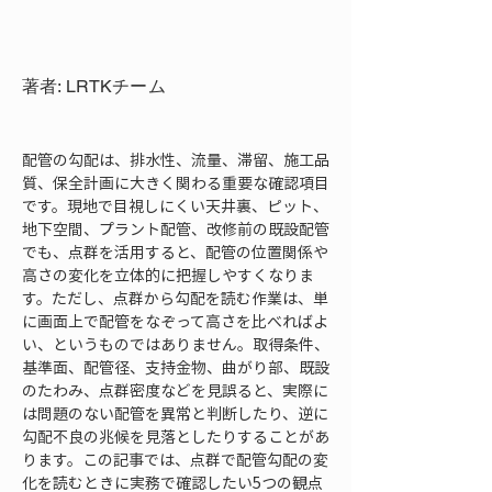
著者: LRTKチーム
配管の勾配は、排水性、流量、滞留、施工品
質、保全計画に大きく関わる重要な確認項目
です。現地で目視しにくい天井裏、ピット、
地下空間、プラント配管、改修前の既設配管
でも、点群を活用すると、配管の位置関係や
高さの変化を立体的に把握しやすくなりま
す。ただし、点群から勾配を読む作業は、単
に画面上で配管をなぞって高さを比べればよ
い、というものではありません。取得条件、
基準面、配管径、支持金物、曲がり部、既設
のたわみ、点群密度などを見誤ると、実際に
は問題のない配管を異常と判断したり、逆に
勾配不良の兆候を見落としたりすることがあ
ります。この記事では、点群で配管勾配の変
化を読むときに実務で確認したい5つの観点