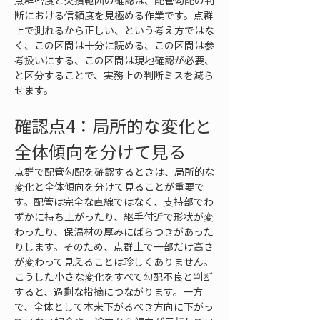
点群密度と欠損範囲の確認は、配管勾配の判
断における信頼度を見極める作業です。点群
上で測れるから正しい、という考え方ではな
く、この区間は十分に読める、この区間は参
考扱いにする、この区間は現地確認が必要、
と区分することで、実務上の判断ミスを減ら
せます。
確認点4：局所的な変化と
全体傾向を分けて見る
点群で配管勾配を確認するときは、局所的な
変化と全体傾向を分けて見ることが重要で
す。配管は完全な直線ではなく、支持部でわ
ずかに持ち上がったり、継手付近で形状が変
わったり、保温材の厚みにばらつきがあった
りします。そのため、点群上で一部だけ高さ
が変わって見えることは珍しくありません。
こうした小さな変化をすべて勾配不良と判断
すると、過剰な指摘につながります。一方
で、全体として本来下がるべき方向に下がっ