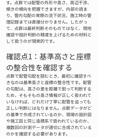
す。点群では配管の外形や高さ、周辺干渉、
傾きの傾向を把握できますが、内部の詰ま
り、管内勾配の実際の流下状況、施工時の管
理記録までは直接分かりません。したがっ
て、点群は最終判断そのものではなく、現地
確認や設計判断の精度を上げるための材料と
して扱うのが現実的です。
確認点1：基準高さと座標
の整合性を確認する
点群で配管勾配を読むとき、最初に確認すべ
きなのは基準高さと座標の整合性です。配管
の勾配は、高さの差を距離で割って判断する
ため、そもそもの高さ情報が正しく扱われて
いなければ、どれだけ丁寧に配管を追っても
正しい判断にはなりません。点群データがど
の基準で作成されているのか、現場の設計図
や施工図と同じ座標系で扱われているのか、
複数回の計測データが適切に合成されている
のかを確認する必要があります。