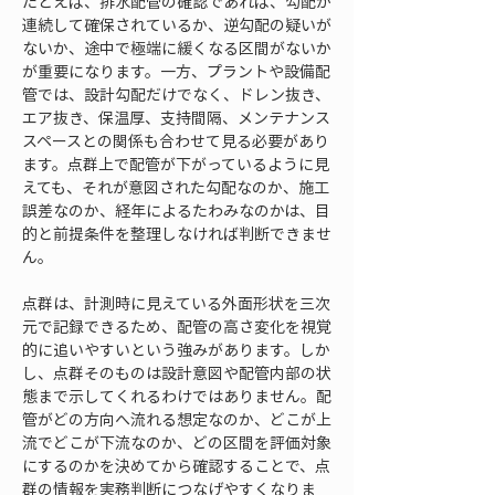
たとえば、排水配管の確認であれば、勾配が
連続して確保されているか、逆勾配の疑いが
ないか、途中で極端に緩くなる区間がないか
が重要になります。一方、プラントや設備配
管では、設計勾配だけでなく、ドレン抜き、
エア抜き、保温厚、支持間隔、メンテナンス
スペースとの関係も合わせて見る必要があり
ます。点群上で配管が下がっているように見
えても、それが意図された勾配なのか、施工
誤差なのか、経年によるたわみなのかは、目
的と前提条件を整理しなければ判断できませ
ん。
点群は、計測時に見えている外面形状を三次
元で記録できるため、配管の高さ変化を視覚
的に追いやすいという強みがあります。しか
し、点群そのものは設計意図や配管内部の状
態まで示してくれるわけではありません。配
管がどの方向へ流れる想定なのか、どこが上
流でどこが下流なのか、どの区間を評価対象
にするのかを決めてから確認することで、点
群の情報を実務判断につなげやすくなりま