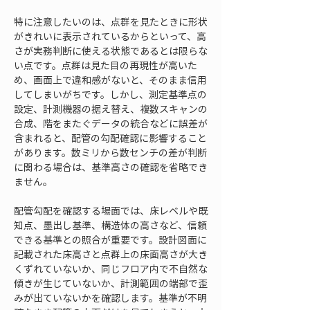
特に注意したいのは、点群を見たときに形状
がきれいに表示されているからといって、高
さが実務判断に使える状態であるとは限らな
い点です。点群は見た目の再現性が高いた
め、画面上で違和感がないと、そのまま信用
してしまいがちです。しかし、測定基準点の
設定、計測機器の据え替え、複数スキャンの
合成、階をまたぐデータの統合などに誤差が
含まれると、配管の勾配確認に影響すること
があります。数ミリから数センチの差が判断
に関わる場合は、基準高さの確認を省略でき
ません。
配管勾配を確認する場面では、床レベルや既
知点、墨出し基準、構造体の高さなど、信頼
できる基準との照合が重要です。設計図面に
記載された床高さと点群上の床面高さが大き
くずれていないか、同じフロア内で不自然な
傾きが生じていないか、計測範囲の端部で歪
みが出ていないかを確認します。基準が不明