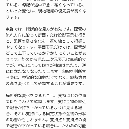
ている、勾配が途中で急に緩くなっている、
といった変化は、現地確認の優先度が高くな
ります。
点群では、縦断的な見方が有効です。配管の
流れ方向に沿って断面または投影表示を行う
と、配管の高さ変化を一連の線として把握し
やすくなります。平面表示だけでは、配管が
どこで上下しているか分かりにくいことがあ
ります。斜めから見た三次元表示は直感的で
すが、視点によって傾きが強調されたり、逆
に目立たなくなったりします。勾配を判断す
る際は、視覚的な印象だけでなく、縦断方向
の高さ変化として確認することが重要です。
局所的な変化を見るときは、支持点との位置
関係も合わせて確認します。支持金物の直近
で配管が持ち上がっているように見える場
合、それは支持による固定状態や金物の形状
の影響かもしれません。支持点と支持点の間
で配管が下がっている場合は、たわみの可能