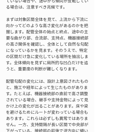
ていない場合や、途中から傾向が反転してい
る場合は、注意すべき兆候です。
まずは対象区間全体を見て、上流から下流に
向かってどのような高さ変化があるのかを把
握します。配管全体の始点と終点、途中の主
要な曲がり部、合流部、支持点、機器接続部
の高さ関係を確認し、全体として自然な勾配
になっているかを見ます。そのうえで、特定
の区間だけ急に変化している場所を抽出しま
す。全体傾向を見ずに局所的な凹凸だけを追
うと、重要度の判断が難しくなります。
配管勾配の変化には、設計上意図されたもの
と、施工や経年によって生じたものがありま
す。たとえば、機器接続部の直前で高さ調整
されている場合、継手や支持金物によって見
かけ上の変化が出ることがあります。床や梁
を避けるためにルートが変わっている場合も
あります。これらは必ずしも異常ではありま
せん。一方、支持間隔が長い区間で中央部が
下がっている、接続部の前後で逆方向に傾い