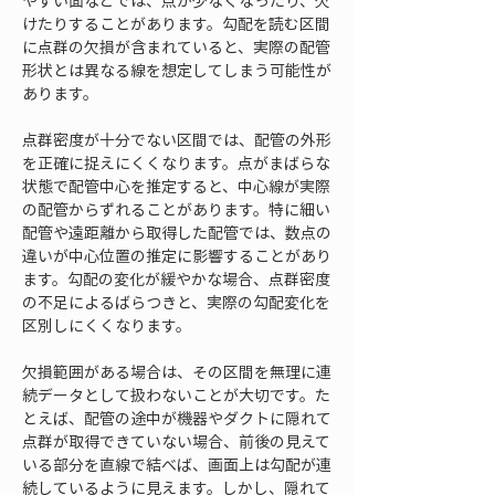
やすい面などでは、点が少なくなったり、欠
けたりすることがあります。勾配を読む区間
に点群の欠損が含まれていると、実際の配管
形状とは異なる線を想定してしまう可能性が
あります。
点群密度が十分でない区間では、配管の外形
を正確に捉えにくくなります。点がまばらな
状態で配管中心を推定すると、中心線が実際
の配管からずれることがあります。特に細い
配管や遠距離から取得した配管では、数点の
違いが中心位置の推定に影響することがあり
ます。勾配の変化が緩やかな場合、点群密度
の不足によるばらつきと、実際の勾配変化を
区別しにくくなります。
欠損範囲がある場合は、その区間を無理に連
続データとして扱わないことが大切です。た
とえば、配管の途中が機器やダクトに隠れて
点群が取得できていない場合、前後の見えて
いる部分を直線で結べば、画面上は勾配が連
続しているように見えます。しかし、隠れて