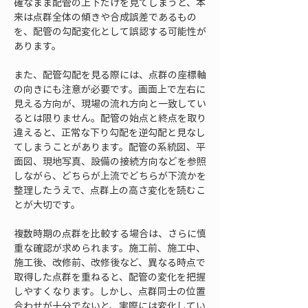
確なまま配管の上下だけを見てしまうと、本
来は点群全体の傾きや合成誤差であるもの
を、配管の勾配変化として誤認する可能性が
あります。
また、配管勾配を見る際には、点群の座標軸
の向きにも注意が必要です。画面上で左右に
見える方向が、現場の流れ方向と一致してい
るとは限りません。配管の始点と終点を取り
違えると、正常な下り勾配を逆勾配と見なし
てしまうことがあります。配管の系統図、平
面図、現地写真、設備の接続方向などを参照
しながら、どちらが上流でどちらが下流かを
整理したうえで、点群上の高さ変化を読むこ
とが大切です。
複数時期の点群を比較する場合は、さらに慎
重な確認が求められます。施工前、施工中、
施工後、改修前、改修後など、異なる時点で
取得した点群を重ねると、配管の変化を把握
しやすくなります。しかし、点群同士の位置
合わせが十分でないと、実際には変化してい