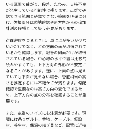
いる区間で曲がり、段差、たわみ、支持不良
が発生している可能性は残ります。点群で確
認できる範囲と確認できない範囲を明確に分
け、欠損部分は現地確認や別方向からの追加
計測の候補として扱う必要があります。
点群密度を見るときは、単に点が多いか少な
いかだけでなく、どの方向の面が取得されて
いるかも確認します。配管の側面だけが取得
されている場合、中心線の水平位置は比較的
読みやすくても、上下方向の外形が不安定に
なることがあります。逆に、上面の点は見え
ていても下面が見えない場合、管底相当の高
さを推定するには不確かさが残ります。勾配
確認で重要なのは高さ方向の変化であるた
め、上下方向の点の分布を確認することが重
要です。
また、点群のノイズにも注意が必要です。現
場には吊りボルト、金物、ケーブル、仮設
材、養生材、保温の継ぎ目など、配管に近接