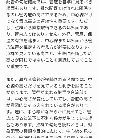
配管の勾配確認では、管底を基準に見るべき
場面もあります。排水配管では流れに関係す
るのは管内底の高さであるため、中心線だけ
でなく管底高さの連続性も重要です。ただ
し、点群から直接取得できるのは外面であ
り、管内底ではありません。外径、管厚、保
温の有無を踏まえ、中心線または外面から管
底位置を推定する考え方が必要になります。
点群で見えている高さと、実際に評価したい
高さが同じではないことを意識しておくこと
が重要です。
また、異なる管径が接続される区間では、中
心線の高さだけを見ていると判断を誤ること
があります。管径が変わる継手や合流部で
は、中心高さが変化していても、管底の高さ
が意図的にそろえられている場合がありま
す。逆に、中心線がなだらかに見えても、管
底で見ると流下に不利な段差が生じている場
合もあります。点群で勾配を読むときは、対
象配管の種類や目的に応じて、中心線を見る
のか、管底相当を見るのかを切り替える必要