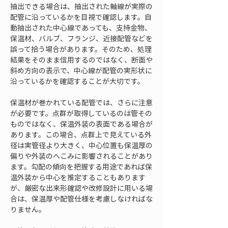
抽出できる場合は、抽出された軸線が実際の
配管に沿っているかを目視で確認します。自
動抽出された中心線であっても、支持金物、
保温材、バルブ、フランジ、近接配管などを
誤って拾う場合があります。そのため、処理
結果をそのまま信用するのではなく、断面や
斜め方向の表示で、中心線が配管の実形状に
沿っているかを確認することが大切です。
保温材が巻かれている配管では、さらに注意
が必要です。点群が取得しているのは管その
ものではなく、保温外装の表面である場合が
あります。この場合、点群上で見えている外
径は実管径より大きく、中心位置も保温厚の
偏りや外装のへこみに影響されることがあり
ます。勾配の傾向を把握する用途であれば保
温外装から中心を推定することもあります
が、厳密な出来形確認や改修設計に用いる場
合は、保温厚や配管仕様を考慮しなければな
りません。