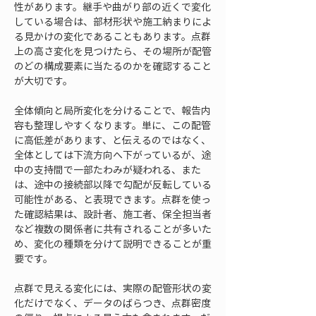
性があります。継手や曲がり部の近くで変化
している場合は、部材形状や施工納まりによ
る見かけの変化であることもあります。点群
上の高さ変化を見つけたら、その場所が配管
のどの構成要素に当たるのかを確認すること
が大切です。
全体傾向と局所変化を分けることで、報告内
容も整理しやすくなります。単に、この配管
に高低差があります、と伝えるのではなく、
全体としては下流方向へ下がっているが、途
中の支持間で一部たわみが疑われる、また
は、途中の接続部以降で勾配が反転している
可能性がある、と表現できます。点群を使っ
た確認結果は、設計者、施工者、保全担当者
など複数の関係者に共有されることが多いた
め、変化の種類を分けて説明できることが重
要です。
点群で見える変化には、実際の配管形状の変
化だけでなく、データのばらつき、点群密度