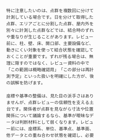
特に注意したいのは、点群を複数回に分けて
計測している場合です。日を分けて取得した
点群、エリアごとに分割した点群、屋内外を
別々に計測した点群などでは、結合時のずれ
や重なりが生じることがあります。レビュー
前に、柱、壁、床、開口部、主要設備など、
動きにくい対象を使って結合状態を確認して
おくことが重要です。ずれが残る場合は、無
理に隠すのではなく、レビュー資料の中で
「この範囲は概略確認用」「この部分は再計
測予定」といった扱いを明確にした方が、後
の誤解を防げます。
座標や基準の整備は、見た目の派手さはあり
ませんが、点群レビューの信頼性を支える土
台です。関係者が点群を見ながら寸法や位置
関係について議論するなら、基準が曖昧なデ
ータは判断材料として弱くなります。レビュ
ー前には、座標系、単位、基準点、基準面、
他データとの重ね合わせ状態を確認し、必要