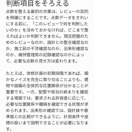
判断項目をそろえる
点群を整える最初の作業は、レビューの目的
を明確にすることです。点群データをきれい
にする前に、「このレビューで何を判断した
いのか」を決めておかなければ、どこまで整
えればよいか判断できません。現況把握のた
めのレビューなのか、設計との整合確認なの
か、施工前の干渉確認なのか、出来形確認な
のか、維持管理用の記録確認なのかによっ
て、必要な点群の見せ方は変わります。
たとえば、改修計画の初期段階であれば、細
かなノイズを完全に取り切ることよりも、建
物や設備の全体的な位置関係が分かることが
重要です。一方、配管や架台の納まりを確認
する場面では、要求される許容差に応じて、
必要な位置関係や離隔を確認できる状態が求
められます。出来形の確認では、設計値や基
準面との比較ができるように、計測条件や座
標の扱いまで説明できることが必要になりま
す。