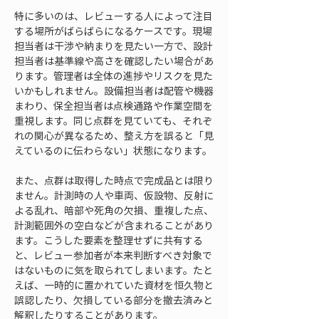
特に多いのは、レビューする人によって注目
する場所がばらばらになるケースです。現場
担当者は干渉や納まりを見たい一方で、設計
担当者は基準線や高さを確認したい場合があ
ります。管理者は全体の進捗やリスクを見た
いかもしれません。設備担当者は配管や機器
まわり、保全担当者は点検通路や作業空間を
重視します。同じ点群を見ていても、それぞ
れの関心が異なるため、整え方を誤ると「見
えているのに伝わらない」状態になります。
また、点群は取得した時点で完成品とは限り
ません。計測時の人や車両、仮設物、反射に
よる乱れ、暗部や死角の欠損、重複した点、
計測範囲外の空白などが含まれることがあり
ます。こうした要素を整理せずに共有する
と、レビュー参加者が本来判断すべき対象で
はないものに気を取られてしまいます。たと
えば、一時的に置かれていた資材を恒久物と
誤認したり、欠損している部分を撤去済みと
解釈したりすることがあります。