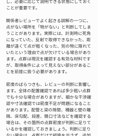
し、必要に応じて説明できる状態にしておく
ことが重要です。
関係者レビューでよく起きる誤解の一つに、
点がない場所を「物がない」と判断してしま
うことがあります。実際には、計測時に死角
になっていた、反射で取得できなかった、距
離が遠くて点が粗くなった、別の物に隠れて
いたという理由で点が欠けている場合があり
ます。点群は現況を確認する有効な材料です
が、取得条件によって見えない部分があるこ
とを前提に扱う必要があります。
密度のばらつきも、レビューの判断に影響し
ます。全体の配置確認であれば多少粗い点群
でも十分な場合がありますが、細かな干渉確
認や寸法確認では密度不足が問題になること
があります。配管と梁の隙間、機器と壁の離
隔、床勾配、段差、開口寸法などを確認する
場合は、その箇所の点群密度が判断に足りて
いるかを確認しておきましょう。判断に足り
ない場合は、点群だけで結論を出さず、追加