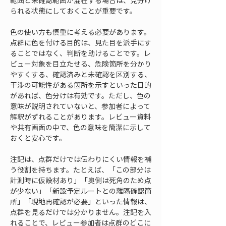
範囲と未確認範囲が混在する場合は、見分け
られる状態にしておくことが重要です。
色の使い方も慎重に考える必要があります。
点群に色を付ける目的は、見た目を派手にす
ることではなく、判断を助けることです。レ
ビュー対象を目立たせる、危険箇所を分かり
やすくする、確認済みと未確認を区別する、
干渉の可能性がある箇所を示すといった目的
があれば、色分けは有効です。ただし、色の
意味が説明されていないと、参加者によって
解釈がずれることがあります。レビュー資料
や共有画面の中で、色の意味を簡潔に示して
おくと安心です。
注記は、点群だけでは伝わりにくい情報を補
う役割を持ちます。たとえば、「この部分は
計測時に仮設材あり」「奥側は死角のため点
が少ない」「新設予定ルートとの離隔確認箇
所」「現地再確認が必要」といった情報は、
点群を見るだけでは分かりません。注記を入
れることで、レビュー参加者は点群のどこに