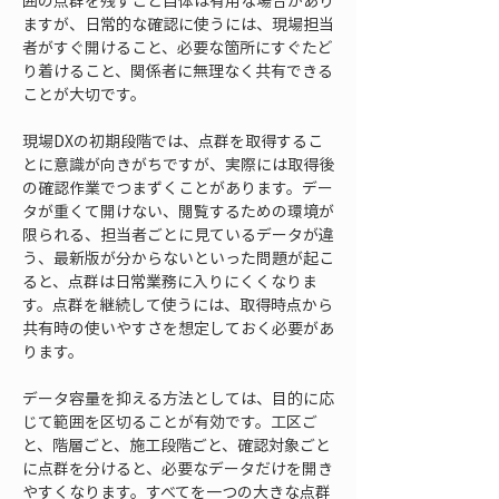
囲の点群を残すこと自体は有用な場合があり
ますが、日常的な確認に使うには、現場担当
者がすぐ開けること、必要な箇所にすぐたど
り着けること、関係者に無理なく共有できる
ことが大切です。
現場DXの初期段階では、点群を取得するこ
とに意識が向きがちですが、実際には取得後
の確認作業でつまずくことがあります。デー
タが重くて開けない、閲覧するための環境が
限られる、担当者ごとに見ているデータが違
う、最新版が分からないといった問題が起こ
ると、点群は日常業務に入りにくくなりま
す。点群を継続して使うには、取得時点から
共有時の使いやすさを想定しておく必要があ
ります。
データ容量を抑える方法としては、目的に応
じて範囲を区切ることが有効です。工区ご
と、階層ごと、施工段階ごと、確認対象ごと
に点群を分けると、必要なデータだけを開き
やすくなります。すべてを一つの大きな点群