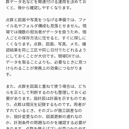
群データ名などを関連付ける運用を決めてお
くと、後から確認しやすくなります。
点群と図面や写真をつなげる準備では、ファ
イル名やフォルダ構成も見落とせません。現
場では複数の担当者がデータを扱うため、個
人ごとの保存方法に任せると、すぐに探しに
くくなります。点群、図面、写真、メモ、確
認結果を同じ工区や同じ日付でたどれるよう
にしておくことが大切です。現場DXでは、
データを取ることよりも、必要なときに見つ
けられることが実務上の効果につながりま
す。
また、点群を図面と重ねて使う場合は、どち
らを正として判断するのかも整理しておく必
要があります。設計図は計画を示すものであ
り、点群は現況を記録するものです。両者が
ずれているとき、そのズレが施工誤差なの
か、設計変更なのか、図面更新の遅れなの
か、計測条件の問題なのかを確認する必要が
あります。点群を使えばズレが見つかりやす