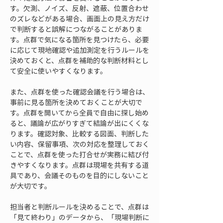
す。欠測、ノイズ、反射、遮蔽、位置合わせ
のズレなどがある場合、画面上の見え方だけ
で判断すると誤解につながることがありま
す。点群で気になる箇所を見つけたら、必要
に応じて現地確認や追加測定を行うルールを
決めておくと、点群を補助的な判断材料とし
て安全に使いやすくなります。
また、点群を使った確認会議を行う場合は、
事前に見る箇所を決めておくことが大切で
す。点群を開いてから全員で自由に探し始め
ると、議論が広がりすぎて結論が出にくくな
ります。確認対象、比較する図面、判断した
い内容、保留事項、次の対応を整理しておく
ことで、点群を使った打合せが実務に結び付
きやすくなります。点群は現場を共有する道
具であり、会議そのものを目的にしないこと
が大切です。
担当者と判断ルールを決めることで、点群は
「見て終わり」のデータから、「現場判断に