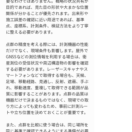
要なわけではありません。概略の状況共有が
目的であれば、見た目の形状や大まかな位置
関係が分かることが優先されます。出来形や
施工誤差の確認に近い用途であれば、基準
点、座標系、計測条件、検証方法をより丁寧
に整える必要があります。
点群の精度を考える際には、計測機器の性能
だけでなく、現場条件も影響します。屋外で
GNSSなどの測位情報を利用する場合は、衛
星測位の受信状況や周辺構造物の影響を確認
する必要があります。レーザースキャナやス
マートフォンなどで取得する場合も、天候、
足場、移動経路、見通し、反射、遮蔽、手ぶ
れ、移動速度、重複して取得できる範囲が品
質に影響することがあります。点群の品質は
機器だけで決まるものではなく、現場での取
り方によっても変わるため、事前に計測ルー
トや立ち位置を決めておくことが重要です。
また、点群を比較に使う場合は、同じ場所を
同じ基準で確認できるようにする準備が必要