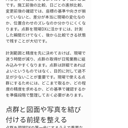
です。施工前後の比較、日ごとの進捗比較、
変更前後の確認では、座標の基準や向きが揃
っていないと、差分が本当に現場の変化なの
か、位置合わせのズレなのか分かりにくくな
ります。点群を現場DXに活かすには、計測
した瞬間だけでなく、後から比較できる状態
で残すことが大切です。
計測範囲と精度を先に決めておけば、現場で
迷う時間が減り、点群の取得が日常業務に組
み込みやすくなります。点群は詳細であれば
よいというものではなく、目的に対して過不
足が少ないことが重要です。現場で使える点
群にするためには、どこまで取るか、どの程
度の精度を求めるか、どの基準で確認するか
を準備段階で整理しておく必要があります。
点群と図面や写真を結び
付ける前提を整える
点群を現場DXの第一歩にするうえで重要な