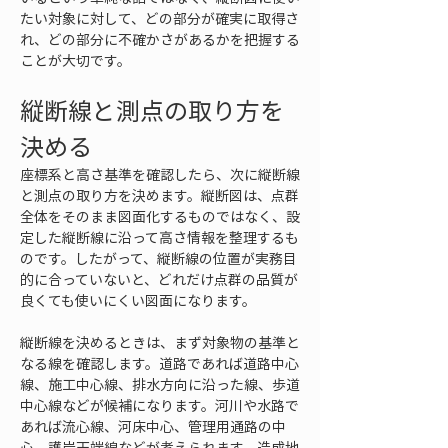
たい対象に対して、どの部分が確実に取得さ
れ、どの部分に不確かさがあるかを把握する
ことが大切です。
縦断線と測点の取り方を
決める
座標系と高さ基準を確認したら、次に縦断線
と測点の取り方を決めます。縦断図は、点群
全体をそのまま図面化するものではなく、設
定した縦断線に沿って高さ情報を整理するも
のです。したがって、縦断線の位置が実務目
的に合っていないと、どれだけ点群の品質が
良くても使いにくい図面になります。
縦断線を決めるときは、まず対象物の基準と
なる線を確認します。道路であれば道路中心
線、施工中心線、排水方向に沿った線、歩道
中心線などが候補になります。河川や水路で
あれば流心線、河床中心、管理用通路の中
心、護岸天端線などが考えられます。造成地