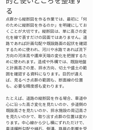
的と使いどころを整理す
る
点群から縦断図を作る作業では、最初に「何
のために縦断図を作るのか」を明確にしてお
くことが大切です。縦断図は、単に高さの変
化を線で表すだけの図面ではありません。道
路であれば計画勾配や既設路面の起伏を確認
するために使われ、河川や水路であれば流下
方向の河床高や護岸天端の変化を把握するた
めに使われます。造成や外構では、既設地盤
と計画高さの差、排水方向、切土や盛土の範
囲を確認する資料になります。目的が違え
ば、見るべき点群の範囲も、断面線の位置
も、必要な精度感も変わります。
たとえば、道路の縦断図を作る場合、車道中
心に沿った高さ変化を見たいのか、歩道側の
既設高さを見たいのか、排水施設の周辺高さ
を見たいのかで、取り出す点群の位置は変わ
ります。中心線から少し横にずれただけで、
車道横断勾配や縁石、側溝、路肩の影響を受