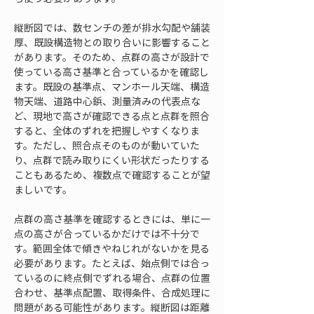
縦断図では、数センチの差が排水勾配や舗装
厚、既設構造物との取り合いに影響すること
があります。そのため、点群の高さが設計で
使っている高さ基準と合っているかを確認し
ます。既設の基準点、マンホール天端、構造
物天端、道路中心鋲、測量済みの代表点な
ど、現地で高さが確認できる点と点群を照合
すると、全体のずれを把握しやすくなりま
す。ただし、照合点そのものが動いていた
り、点群で読み取りにくい形状だったりする
こともあるため、複数点で確認することが望
ましいです。
点群の高さ基準を確認するときには、単に一
点の高さが合っているかだけでは不十分で
す。範囲全体で傾きやねじれがないかを見る
必要があります。たとえば、始点側では合っ
ているのに終点側でずれる場合、点群の位置
合わせ、基準点配置、取得条件、合成処理に
問題がある可能性があります。縦断図は距離