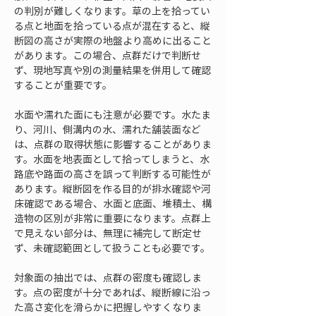
の判別が難しくなります。草の上を拾ってい
る点と地面を拾っている点が混在すると、縦
断図の高さが実際の地盤より高めに出ること
があります。この場合、点群だけで判断せ
ず、現地写真や別の測量結果を併用して確認
することが重要です。
水面や濡れた面にも注意が必要です。水たま
り、河川、側溝内の水、濡れた舗装面など
は、点群の取得状態に影響することがありま
す。水面を地表面として拾ってしまうと、水
路底や路面の高さを誤って判断する可能性が
あります。縦断図を作る目的が排水確認や河
床確認である場合、水面と底面、堆積土、構
造物の区別が非常に重要になります。点群上
で見えない部分は、無理に補完して断定せ
ず、未確認範囲として扱うことも必要です。
対象面の抽出では、点群の密度も確認しま
す。点の密度が十分であれば、縦断線に沿っ
た高さ変化を滑らかに把握しやすくなりま