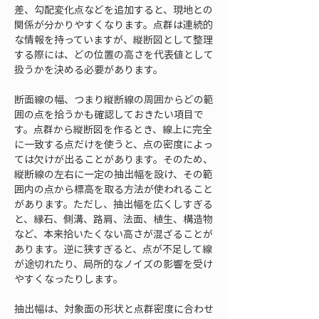
差、勾配変化点などを追加すると、現地との
関係が分かりやすくなります。点群は連続的
な情報を持っていますが、縦断図として整理
する際には、どの位置の高さを代表値として
扱うかを決める必要があります。
断面線の幅、つまり縦断線の周囲からどの範
囲の点を拾うかも確認しておきたい項目で
す。点群から縦断図を作るとき、線上に完全
に一致する点だけを使うと、点の密度によっ
ては欠けが出ることがあります。そのため、
縦断線の左右に一定の抽出幅を設け、その範
囲内の点から標高を取る方法が使われること
があります。ただし、抽出幅を広くしすぎる
と、縁石、側溝、路肩、法面、植生、構造物
など、本来拾いたくない高さが混ざることが
あります。逆に狭すぎると、点が不足して線
が途切れたり、局所的なノイズの影響を受け
やすくなったりします。
抽出幅は、対象面の形状と点群密度に合わせ