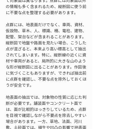
て対象面は異なります。点群には対象面以外
の情報も多く含まれるため、縦断図に使う前
に不要な点を整理する必要があります。
点群には、地表面だけでなく、車両、資材、
仮設物、草木、人、標識、柵、電柱、建物、
配管、架台などが含まれることがあります。
縦断図で地盤や路面を見たい場合、こうした
点が混ざると、本来より高い標高として抽出
されてしまいます。特に、縦断線の近くに資
材や車両があると、局所的に大きな山のよう
な形が縦断図に出ることがあります。作図後
に気づくこともありますが、できれば抽出前
に点群を確認し、不要な点を除外しておくほ
うが安全です。
地表面の抽出では、対象物の性質に応じた判
断が必要です。舗装面やコンクリート面で
は、面が比較的はっきりしているため、点群
を目視で確認しながら不要点を除去しやすい
場合があります。一方、草地、法面、河川
敷、土砂面では、植生や凹凸の影響で地表面