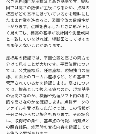
べき実務項目が座標系と高さ基準です。縦断
図では高さの数値が主役になるため、点群の
標高がどの基準に基づいているかを曖昧にし
たまま作業を進めると、図面全体の信頼性が
下がります。点群を表示したときに形が正し
く見えても、標高の基準が設計図や測量成果
と一致していなければ、縦断図としてはその
まま使えないことがあります。
座標系の確認では、平面位置と高さの両方を
分けて見ることが大切です。平面位置につい
ては、公共座標系、任意座標、現場独自の座
標、図面上のローカル座標など、どの基準で
管理されているかを確認します。高さについ
ては、標高として扱える値なのか、現場基準
の仮高さなのか、機器や処理ソフト内の相対
的な高さなのかを確認します。点群データの
ファイルを受け取っただけでは、この情報が
十分に分からない場合もあります。その場合
は、取得時の条件、基準点の情報、既知点と
の照合結果、処理時の変換内容を確認してか
ら使う必要があります。