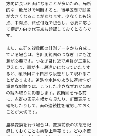
方向に長い図面になることが多いため、局所
的な一致だけで判断すると、後半区間で誤差
が大きくなることがあります。少なくとも始
点、中間点、終点付近で照合し、必要に応じ
て横断方向の代表点も確認しておくと安心で
す。
また、点群を複数回の計測データから合成し
ている場合は、各計測範囲のつなぎ目にも注
意が必要です。つなぎ目付近で点群が二重に
見えたり、面が少し段違いになっていたりす
ると、縦断図に不自然な段差として現れるこ
とがあります。道路や水路のように連続性が
重要な対象では、こうした小さなずれが勾配
の読み取りに影響します。縦断図を作る前
に、点群の表示を横から見たり、断面表示で
確認したりして、面の連続性を確認しておく
ことが大切です。
座標変換を行う場合は、変換前後の状態を記
録しておくことも実務上重要です。どの座標