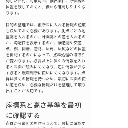
得した日付、対象範囲、抽出条件、断面線の
位置を残しておくと、後から確認しやすくな
ります。
目的の整理では、縦断図に入れる情報の粒度
も決めておく必要があります。測点ごとの地
盤高を入れるのか、計画高との差を入れるの
か、勾配値を表示するのか、構造物や交差
点、桝、側溝、管路、法肩、法尻などの位置
を併記するのかによって、点群処理の段取り
が変わります。必要以上に多くの情報を入れ
ると図面が読みにくくなり、逆に情報が少な
すぎると現場判断に使いにくくなります。点
群は多くの情報を持つため、最初に図面の使
い道を決め、必要な情報だけを整理して取り
出すことが大切です。
座標系と高さ基準を最初
に確認する
点群から縦断図を作るうえで、最初に確認す