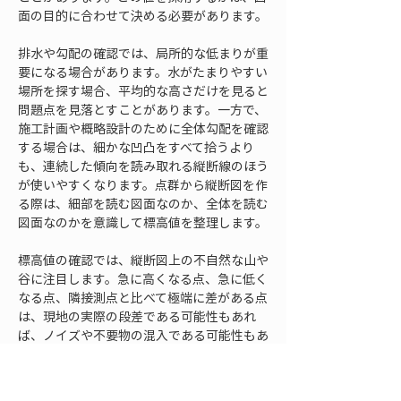
面の目的に合わせて決める必要があります。
排水や勾配の確認では、局所的な低まりが重
要になる場合があります。水がたまりやすい
場所を探す場合、平均的な高さだけを見ると
問題点を見落とすことがあります。一方で、
施工計画や概略設計のために全体勾配を確認
する場合は、細かな凹凸をすべて拾うより
も、連続した傾向を読み取れる縦断線のほう
が使いやすくなります。点群から縦断図を作
る際は、細部を読む図面なのか、全体を読む
図面なのかを意識して標高値を整理します。
標高値の確認では、縦断図上の不自然な山や
谷に注目します。急に高くなる点、急に低く
なる点、隣接測点と比べて極端に差がある点
は、現地の実際の段差である可能性もあれ
ば、ノイズや不要物の混入である可能性もあ
ります。図面だけを見て判断せず、点群の元
データに戻って、その測点付近に何があるか
を確認します。縁石を拾っていた、草を拾っ