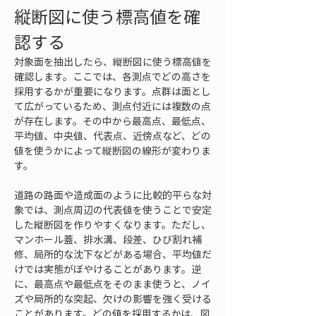
縦断図に使う標高値を確
認する
対象面を抽出したら、縦断図に使う標高値を
確認します。ここでは、各測点でどの高さを
採用するかが重要になります。点群は面とし
て広がっているため、測点付近には複数の点
が存在します。その中から最高点、最低点、
平均値、中央値、代表点、近傍点など、どの
値を使うかによって縦断図の線形が変わりま
す。
道路の路面や造成面のように比較的平らな対
象では、測点周辺の代表値を使うことで安定
した縦断図を作りやすくなります。ただし、
マンホール蓋、排水溝、段差、ひび割れ補
修、局所的な沈下などがある場合、平均値だ
けでは実態がぼやけることがあります。逆
に、最高点や最低点をそのまま使うと、ノイ
ズや局所的な突起、欠けの影響を強く受ける
ことがあります。どの値を採用するかは、図