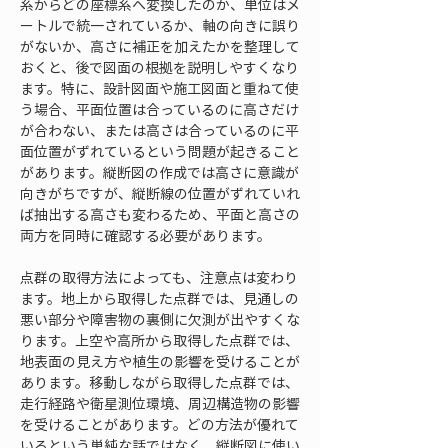
系からどの座標系へ変換したのか、単位はメ
ートルで統一されているか、軸の向きに誤り
がないか、高さに補正を加えたかを整理して
おくと、後で図面の根拠を説明しやすくなり
ます。特に、設計図面や施工図面と重ねて使
う場合、平面位置は合っているのに高さだけ
が合わない、または高さは合っているのに平
面位置がずれているという問題が起きること
があります。縦断図の作成では高さに意識が
向きがちですが、縦断線の位置がずれていれ
ば抽出する高さも変わるため、平面と高さの
両方を同時に確認する必要があります。
点群の取得方法によっても、注意点は変わり
ます。地上から取得した点群では、見通しの
悪い部分や障害物の裏側に欠測が出やすくな
ります。上空や高所から取得した点群では、
地表面の見え方や植生の影響を受けることが
あります。移動しながら取得した点群では、
走行経路や衛星測位環境、周辺構造物の影響
を受けることがあります。どの方法が優れて
いるという単純な話ではなく、縦断図に使い