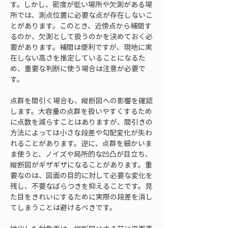
す。しかし、密度が低い場所や欠測がある場
所では、測点位置に必要な点が存在しないこ
とがあります。このとき、近傍点から補間す
るのか、欠測として扱うのかを決めておく必
要があります。補間は便利ですが、現地に実
在しない高さを推定していることになるた
め、重要な判断に使う場合は注意が必要で
す。
点群を間引く場合も、縦断図への影響を確認
します。大容量の点群を扱いやすくするため
に点数を減らすことはありますが、間引きの
方法によっては小さな段差や勾配変化が失わ
れることがあります。逆に、点群を細かいま
ま使うと、ノイズや局所的な凹凸が目立ち、
縦断図がギザギザになることがあります。重
要なのは、図面の目的に対して必要な変化を
残し、不要なばらつきを抑えることです。見
た目をきれいにするために実際の段差を消し
てしまうことは避けるべきです。