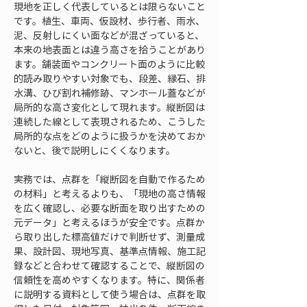
現地を正しく代表しているとは限らないこと
です。植生、車両、仮設材、歩行者、雨水、
泥、反射しにくい面などが混ざっていると、
本来の地表面とは違う高さを拾うことがあり
ます。舗装面やコンクリート面のように比較
的読み取りやすい対象でも、段差、縁石、排
水溝、ひび割れ補修跡、マンホール蓋などが
局所的な高さ変化として現れます。縦断図は
連続した線として表現されるため、こうした
局所的な点をどのように扱うかを決めておか
ないと、後で説明しにくくなります。
実務では、点群を「縦断図を自動で作るため
の材料」と考えるよりも、「現地の高さ情報
を広く確認し、必要な断面を取り出すための
元データ」と考えるほうが安全です。点群か
ら取り出した標高値だけで判断せず、測量成
果、設計図、現地写真、基準点情報、施工記
録などと合わせて確認することで、縦断図の
信頼性を高めやすくなります。特に、関係者
に説明する資料として使う場合は、点群を取