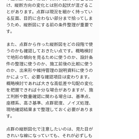
け、縦断方向の変化とは別の起伏が混ざるこ
とがあります。点群は現況を細かく持ってい
る反面、目的に合わない部分まで拾ってしま
うため、縦断図にする前の条件整理が重要で
す。
また、点群から作った縦断図をどの段階で使
うのかも確認しておきたい点です。概略検討
で地形の傾向を見るために使うのか、設計条
件の整理に使うのか、施工前後の比較に使う
のか、出来形や維持管理の説明資料に使うの
かによって、必要な確認項目は変わります。
概略検討であれば大きな高低差や勾配の変化
を把握できれば十分な場合がありますが、施
工判断や数量確認に関わる場合は、基準点、
座標系、高さ基準、点群密度、ノイズ処理、
現地確認結果まで整理しておく必要がありま
す。
点群の縦断図化で注意したいのは、見た目が
きれいな線になっていても、それが必ずしも