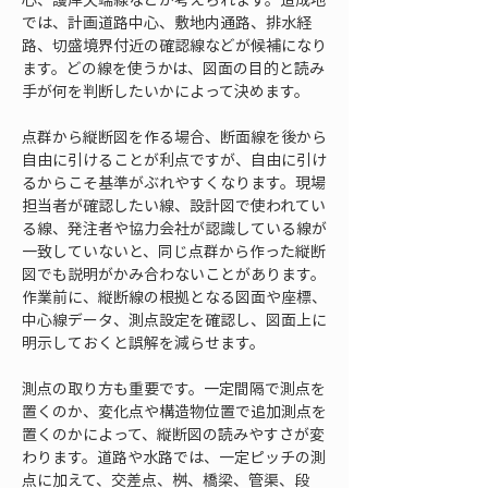
では、計画道路中心、敷地内通路、排水経
路、切盛境界付近の確認線などが候補になり
ます。どの線を使うかは、図面の目的と読み
手が何を判断したいかによって決めます。
点群から縦断図を作る場合、断面線を後から
自由に引けることが利点ですが、自由に引け
るからこそ基準がぶれやすくなります。現場
担当者が確認したい線、設計図で使われてい
る線、発注者や協力会社が認識している線が
一致していないと、同じ点群から作った縦断
図でも説明がかみ合わないことがあります。
作業前に、縦断線の根拠となる図面や座標、
中心線データ、測点設定を確認し、図面上に
明示しておくと誤解を減らせます。
測点の取り方も重要です。一定間隔で測点を
置くのか、変化点や構造物位置で追加測点を
置くのかによって、縦断図の読みやすさが変
わります。道路や水路では、一定ピッチの測
点に加えて、交差点、桝、橋梁、管渠、段