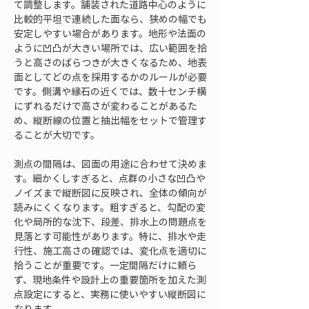
て調整します。舗装された道路中心のように
比較的平坦で連続した面なら、狭めの幅でも
安定しやすい場合があります。地形や法面の
ように凹凸が大きい場所では、広い範囲を拾
うと高さのばらつきが大きくなるため、地表
面としてどの点を採用するかのルールが必要
です。側溝や縁石の近くでは、数十センチ横
にずれるだけで高さが変わることがあるた
め、縦断線の位置と抽出幅をセットで管理す
ることが大切です。
測点の間隔は、図面の用途に合わせて決めま
す。細かくしすぎると、点群の小さな凹凸や
ノイズまで縦断図に反映され、全体の傾向が
読みにくくなります。粗すぎると、勾配の変
化や局所的な沈下、段差、排水上の問題点を
見落とす可能性があります。特に、排水や走
行性、施工高さの確認では、変化点を適切に
拾うことが重要です。一定間隔だけに頼ら
ず、現地条件や設計上の重要箇所を加えた測
点設定にすると、実務に使いやすい縦断図に
なります。