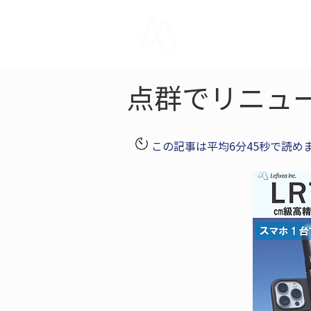
LRTK
Pho
点群でリニュ
この記事は平均6分45秒で読め