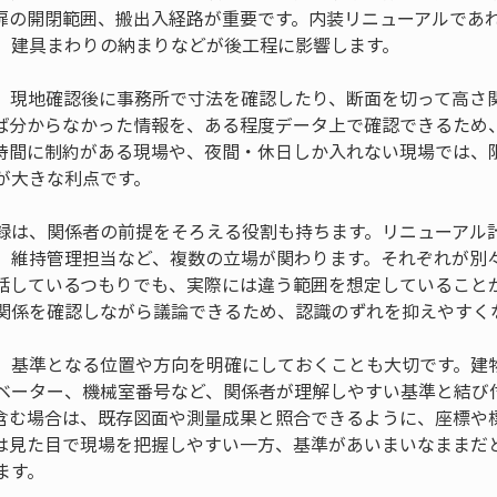
扉の開閉範囲、搬出入経路が重要です。内装リニューアルであ
、建具まわりの納まりなどが後工程に影響します。
、現地確認後に事務所で寸法を確認したり、断面を切って高さ
ば分からなかった情報を、ある程度データ上で確認できるため
時間に制約がある現場や、夜間・休日しか入れない現場では、
が大きな利点です。
録は、関係者の前提をそろえる役割も持ちます。リニューアル
、維持管理担当など、複数の立場が関わります。それぞれが別
話しているつもりでも、実際には違う範囲を想定していること
関係を確認しながら議論できるため、認識のずれを抑えやすく
、基準となる位置や方向を明確にしておくことも大切です。建
ベーター、機械室番号など、関係者が理解しやすい基準と結び
含む場合は、既存図面や測量成果と照合できるように、座標や
は見た目で現場を把握しやすい一方、基準があいまいなままだ
ます。