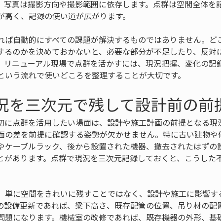
、写真は撮影方向や撮影範囲に依存します。点群は空間全体を
が高く、記録の使い道が広がります。
れば自動的にすべての課題が解決するものではありません。ど
するのかを決めておかないと、必要な部分が不足したり、反対
。リニューアル現場で点群を活かすには、現況把握、変化の記
という流れで使いどころを整理することが大切です。
現況を三次元で残して設計前の前
初に点群を活用したい場面は、設計や施工計画の前提となる現
面の差を前提に確認する姿勢が欠かせません。特に古い建物や
やケーブルラック、後から設置された機器、撤去されたはずの
とがあります。点群で現況を三次元記録しておくと、こうした
、単に空間をきれいに残すことではなく、設計や施工に影響す
の設備更新であれば、梁下高さ、既存配管の位置、吊り材の配
問題になります。機械室の改修であれば、既存機器の外形、基