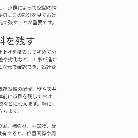
し、点群によって空間の情
最初にこの部分を見ておけ
元で残すことが重要です。
料を残す
仕上げを撤去して初めて分
差や劣化など、工事が進む
三次元で確認でき、設計変
既存設備の配置、壁や天井
体前に点群を残しておけ
認などに使えます。特に、
立ちます。
の梁、補強材、埋設物、配
共有すると、位置関係や周