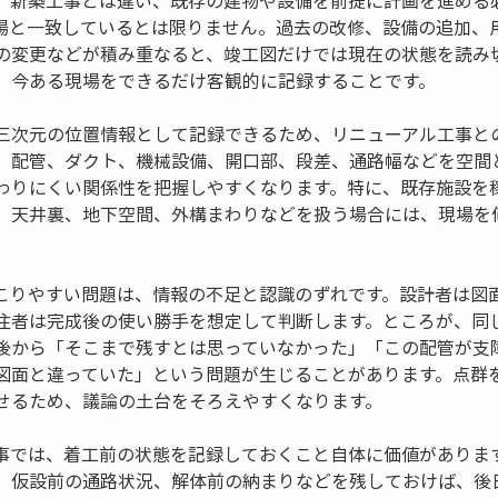
、新築工事とは違い、既存の建物や設備を前提に計画を進める
場と一致しているとは限りません。過去の改修、設備の追加、
の変更などが積み重なると、竣工図だけでは現在の状態を読み
、今ある現場をできるだけ客観的に記録することです。
三次元の位置情報として記録できるため、リニューアル工事と
、配管、ダクト、機械設備、開口部、段差、通路幅などを空間
わりにくい関係性を把握しやすくなります。特に、既存施設を
、天井裏、地下空間、外構まわりなどを扱う場合には、現場を
こりやすい問題は、情報の不足と認識のずれです。設計者は図
注者は完成後の使い勝手を想定して判断します。ところが、同
後から「そこまで残すとは思っていなかった」「この配管が支
図面と違っていた」という問題が生じることがあります。点群
せるため、議論の土台をそろえやすくなります。
事では、着工前の状態を記録しておくこと自体に価値がありま
、仮設前の通路状況、解体前の納まりなどを残しておけば、後