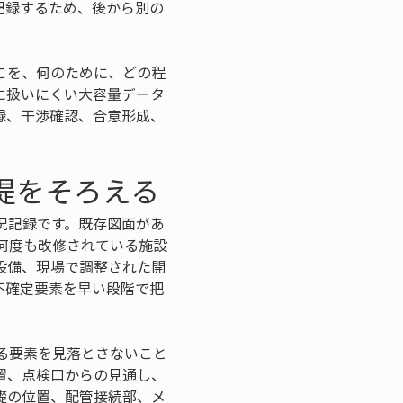
記録するため、後から別の
こを、何のために、どの程
に扱いにくい大容量データ
録、干渉確認、合意形成、
提をそろえる
況記録です。既存図面があ
何度も改修されている施設
設備、現場で調整された開
不確定要素を早い段階で把
る要素を見落とさないこと
置、点検口からの見通し、
礎の位置、配管接続部、メ