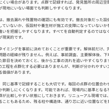
にくい場合があります。点群で記録すれば、発見箇所の周辺空
が現地にいない場面でも判断しやすくなります。
は、撤去漏れや残置物の確認にも有効です。撤去対象だった設
していないか、仮設材や養生材が施工の支障になっていないか
違いを把握しやすくなります。すべてを自動判定するのではな
が現実的です。
タイミングを事前に決めておくことが重要です。解体前だけ、
問題の経緯が残りません。例えば、事前調査、主要解体後、下
た節目を決めておくと、後から工事の流れを追いやすくなりま
の工程を点群化する必要はありませんが、判断が分かれやすい
る価値があります。
、同じ基準で記録することも大切です。毎回の点群の位置合わ
か判断しにくくなります。可能であれば、現場内に基準となる
群が比較しやすい状態にしておきます。リニューアル現場では
ることもあるため、残る柱や構造体、通り芯に近い位置などを