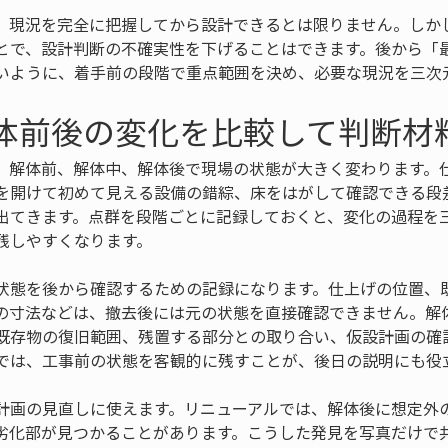
、現況を完全に把握してから設計できるとは限りません。しか
とで、設計判断の不確実性を下げることはできます。後から「
いように、着手前の段階で重点範囲を決め、必要な現況を三次
解体前後の変化を比較して判断材
、解体前、解体中、解体後で現場の状態が大きく変わります。
を開けて初めて見える設備の錯綜、床をはがして確認できる段
出てきます。点群を段階ごとに記録しておくと、変化の過程を
残しやすくなります。
状態を後から確認するための記録になります。仕上げの位置、
の寸法などは、撤去後には元の状態を直接確認できません。解
既存物の復旧範囲、残置する部分との取り合い、仮設計画の確
では、工事前の状態を客観的に残すことが、後日の説明にも役
計画の見直しに使えます。リニューアルでは、解体後に想定外
劣化部が見つかることがあります。こうした発見を写真だけで