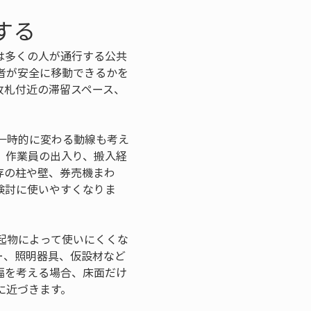
する
は多くの人が通行する公共
者が安全に移動できるかを
改札付近の滞留スペース、
一時的に変わる動線も考え
、作業員の出入り、搬入経
存の柱や壁、券売機まわ
検討に使いやすくなりま
起物によって使いにくくな
ー、照明器具、仮設材など
幅を考える場合、床面だけ
に近づきます。