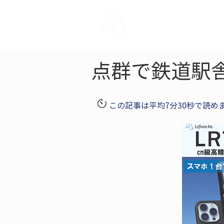
LRTK
Pho
点群で鉄道駅
この記事は平均7分30秒で読め