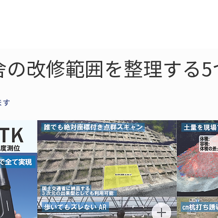
ne
LiDAR
ドローン
360
ソーラー
舎の改修範囲を整理する5
ます