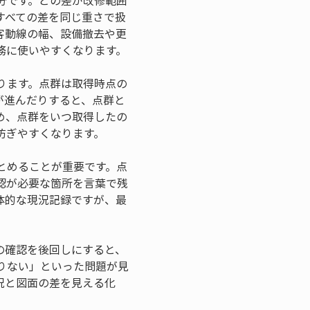
分です。どの差が改修範囲
すべての差を同じ重さで扱
客動線の幅、設備撤去や更
務に使いやすくなります。
ります。点群は取得時点の
が進んだりすると、点群と
め、点群をいつ取得したの
防ぎやすくなります。
とめることが重要です。点
認が必要な箇所を言葉で残
体的な現況記録ですが、最
の確認を後回しにすると、
りない」といった問題が見
況と図面の差を見える化