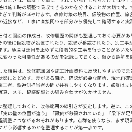
するときは、点群上で単に「ずれている」と見るだけでは不十
差は施工時の調整で吸収できるのかを分けることが大切です。
すぎて判断がぼやけます。改修対象の境界、仮設物の位置、旅
の近接など、工事に直接関わる部分から優先して確認すると実
日付と図面の作成日、改修履歴の関係も整理しておく必要があ
その後に仮設物が設置されたり、設備が移設されたり、別工事
ます。駅舎は運用を止めずに段階的な工事を行うことが多いた
に変わった可能性があるのかを記録しておくと、後から誤解を
した結果は、改修範囲図や施工計画資料に反映しやすい形でま
状態にとどめず、差がある箇所、確認が必要な箇所、現地再確
施工者、鉄道側担当者の間で共有しやすくなります。点群は立
写真、メモ、協議記録との組み合わせが欠かせません。
に整理しておくと、改修範囲の線引きが安定します。逆に、こ
「実は壁の位置が違う」「設備が移設されていた」「梁下が足
程調整につながるおそれがあります。点群を使うなら、まず現
にどう影響するのかを整理することが第一歩です。