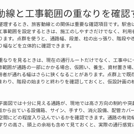
客動線と工事範囲の重なりを確認
整理するとき、旅客動線との関係は重要な確認項目です。駅舎
工事範囲を設定するときは、施工のしやすさだけでなく、利用
ります。点群を使うと、通路幅、段差、柱の出っ張り、階段や
り幅などを立体的に確認できます。
重なりを見るときは、現在の通行ルートだけでなく、工事中に
修範囲が通路の一部にかかる場合、仮囲い、養生、資材置き場
用者が通れる幅はさらに狭くなることがあります。点群上で既
まわり、階段の始まりと終わりを確認しておくと、仮設計画の
平面図では十分に見える通路が、現地では高さ方向の制約や突
面から出ている設備箱、サイン、手すり、消火設備、配管カバ
空間にどの程度入り込んでいるかを確認できます。通路の有効
すりの高さ、頭上の余裕も含めて見ておくと、実際の通行感覚