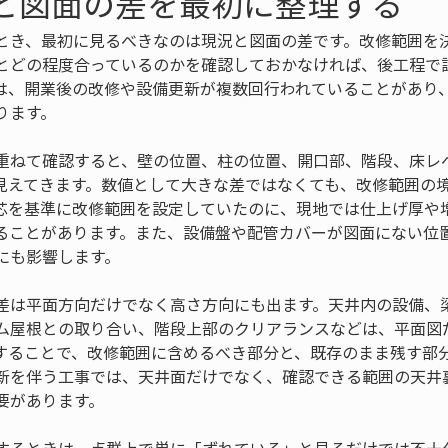
況と図面の差を最初に整理する
とき、最初に見るべきなのは現況と図面の差です。改修範囲を
とどの程度合っているのかを確認しておかなければ、後工程で
は、開業後の改修や設備更新が複数回行われていることがあり
ります。
重ねて確認すると、壁の位置、柱の位置、開口部、階段、床レ
見えてきます。数値として大きな差ではなくても、改修範囲の
芯を基準に改修範囲を設定していたのに、現地では仕上げ厚や
ることがあります。また、設備盤や配管カバーが図面にない位
にも影響します。
差は平面方向だけでなく高さ方向にも出ます。天井内の設備、
ム屋根との取り合い、階段上部のクリアランスなどは、平面図
することで、改修範囲に含めるべき部分と、既存のまま残す部
新を伴う工事では、天井面だけでなく、確認できる範囲の天井
要があります。