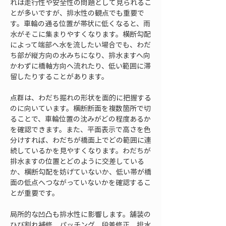
れは走行性や安全性の問題として見られるこ
とが多いですが、排水性の観点でも重要で
す。車輪の通る位置が帯状に低くなると、雨
水がそこに集まりやすくなります。横断勾配
によって端部へ水を流したい場合でも、わだ
ち部が縦方向の水みちになり、排水ますへ向
かわずに橋軸方向へ流れたり、低い範囲に滞
留したりすることがあります。
点群は、わだち掘れの形状を面的に把握する
のに向いています。横断断面を複数箇所で切
ることで、車輪位置の沈みがどの程度あるか
を確認できます。また、平面表示で高さを色
分けすれば、わだちが橋面上でどの範囲に連
続しているかを見やすくなります。わだちが
排水ますの位置とどのように交差している
か、横断勾配を妨げていないか、低い帯が橋
面の低点へつながっていないかを確認するこ
とが重要です。
局所的な凹凸も排水性に影響します。舗装の
ひび割れ補修、パッチング、段差修正、排水