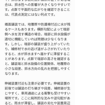
合は、排水性への影響が大きくなりやすいで
す。点群で平面的な広がりを確認できること
は、代表点測定にはない利点です。
橋面舗装では、地覆際や防護柵付近に水が残
るケースもあります。横断勾配によって端部
側へ水を流す構造の場合、端部に排水設備が
適切に機能していれば問題は少なくなりま
す。しかし、端部の舗装が盛り上がっていた
り、補修材で水の逃げ道がふさがれていたり
すると、水が排水ますへ届かずに滞留するこ
とがあります。点群で端部の高さを確認する
と、舗装端と排水設備の位置関係、地覆際の
小さな段差、排水方向の乱れを把握しやすく
なります。
伸縮装置付近も注意が必要です。伸縮装置の
前後では舗装の打ち継ぎや段差、補修跡が生
じやすく、車両通過による衝撃も受けやすい
場所です。ここに局所的な沈みや逆勾配があ
ると、雨水が滞留し、舗装の劣化や装置周辺