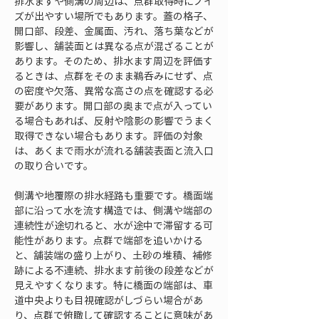
排水ますや側溝の周辺は、点群取得時にノイ
ズが出やすい場所でもあります。蓋の格子、
開口部、段差、金属面、汚れ、落ち葉などが
影響し、舗装面とは異なる点が混ざることが
あります。そのため、排水ます周辺を評価す
るときは、点群をそのまま鵜呑みにせず、点
の密度や欠落、異常な高さの点を確認する必
要があります。開口部の奥まで点が入ってい
る場合もあれば、反射や陰影の影響でうまく
取得できない場合もあります。評価の対象
は、あくまで雨水が流れる舗装表面と流入口
の取り合いです。
側溝や地覆際の排水経路も重要です。橋面端
部に沿って水を流す構造では、側溝や端部の
連続性が途切れると、水が途中で滞留する可
能性があります。点群で端部を追いかける
と、舗装端の盛り上がり、土砂の堆積、補修
跡による不連続、排水ます前後の段差などが
見えやすくなります。特に橋面の端部は、車
道中央よりも目視確認がしづらい場合があ
り、点群で俯瞰して確認することに意味があ