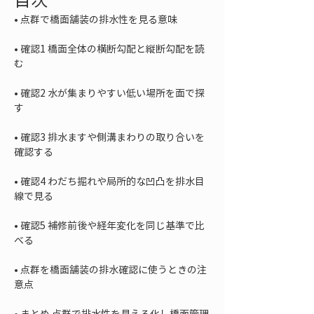
• 
• 
確認1 橋面全体の横断勾配と縦断勾配を読
• 
確認2 水が集まりやすい低い場所を面で探
• 
確認3 排水ますや側溝まわりの取り合いを
• 
確認4 わだち掘れや局所的な凹凸を排水目
• 
確認5 補修前後や経年変化を同じ基準で比
• 
点群を橋面舗装の排水確認に使うときの注
• 
まとめ 点群で排水性を見える化し橋面管理