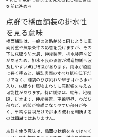
を前に進める
点群で橋面舗装の排水性
を見る意味
橋面舗装は、一般の道路舗装と同じように車
両荷重や気象条件の影響を受けますが、その
下に床版や防水層、伸縮装置、排水装置など
があるため、排水不良の影響が構造物側へ波
及しやすい点に特徴があります。雨水が橋面
に長く残ると、舗装表面のすべり抵抗低下だ
けでなく、舗装のひび割れや継ぎ目から水が
入り、床版や付属物まわりに悪影響を与える
可能性があります。特に橋梁は、端部、地覆
際、排水ます、伸縮装置、車線境界、わだち
部など、形状が複雑になりやすい部分が多
く、単純な目視だけで排水の流れを判断する
のは簡単ではありません。
点群を使う意味は、橋面の状態を点ではなく