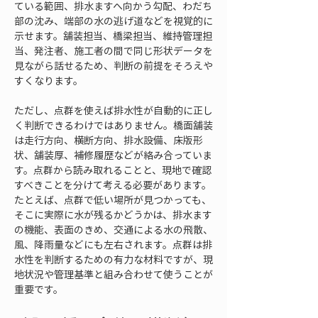
ている範囲、排水ますへ向かう勾配、わだち
部の沈み、端部の水の逃げ道などを視覚的に
示せます。舗装担当、橋梁担当、維持管理担
当、発注者、施工者の間で同じ形状データを
見ながら話せるため、判断の前提をそろえや
すくなります。
ただし、点群を使えば排水性が自動的に正し
く判断できるわけではありません。橋面舗装
は走行方向、横断方向、排水設備、床版形
状、舗装厚、補修履歴などが絡み合っていま
す。点群から読み取れることと、現地で確認
すべきことを分けて考える必要があります。
たとえば、点群で低い場所が見つかっても、
そこに実際に水が残るかどうかは、排水ます
の機能、表面のきめ、交通による水の飛散、
風、降雨量などにも左右されます。点群は排
水性を判断するための有力な材料ですが、現
地状況や管理基準と組み合わせて使うことが
重要です。