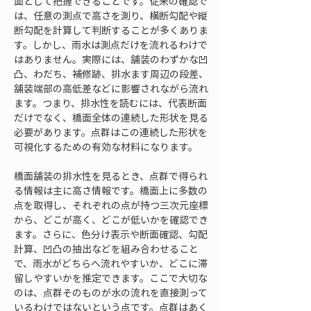
面として把握できることです。従来の確認で
は、任意の測点で高さを測り、横断勾配や縦
断勾配を計算して判断することが多くありま
す。しかし、雨水は測点だけを流れるわけで
はありません。実際には、舗装のわずかな凹
凸、わだち、補修跡、排水ます周辺の段差、
舗装端部の高低差などに影響されながら流れ
ます。つまり、排水性を読むには、代表断面
だけでなく、橋面全体の連続した形状を見る
必要があります。点群はこの連続した形状を
可視化するための有効な材料になります。
橋面舗装の排水性を見るとき、点群で得られ
る情報は主に高さ情報です。橋面上に多数の
点を取得し、それぞれの点が持つ三次元座標
から、どこが高く、どこが低いかを確認でき
ます。さらに、色分け表示や断面確認、勾配
計算、凹凸の抽出などを組み合わせること
で、雨水がどちらへ流れやすいか、どこに滞
留しやすいかを推定できます。ここで大切な
のは、点群そのものが水の流れを直接測って
いるわけではないという点です。点群はあく