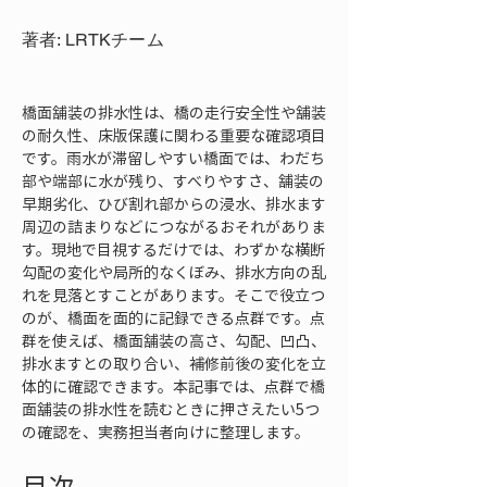
著者: LRTKチーム
橋面舗装の排水性は、橋の走行安全性や舗装
の耐久性、床版保護に関わる重要な確認項目
です。雨水が滞留しやすい橋面では、わだち
部や端部に水が残り、すべりやすさ、舗装の
早期劣化、ひび割れ部からの浸水、排水ます
周辺の詰まりなどにつながるおそれがありま
す。現地で目視するだけでは、わずかな横断
勾配の変化や局所的なくぼみ、排水方向の乱
れを見落とすことがあります。そこで役立つ
のが、橋面を面的に記録できる点群です。点
群を使えば、橋面舗装の高さ、勾配、凹凸、
排水ますとの取り合い、補修前後の変化を立
体的に確認できます。本記事では、点群で橋
面舗装の排水性を読むときに押さえたい5つ
の確認を、実務担当者向けに整理します。
目次