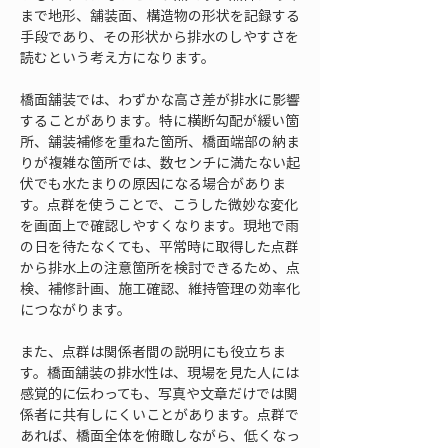
まで地形、舗装面、構造物の形状を記録する
手段であり、その形状から排水のしやすさを
読むという考え方になります。
橋面舗装では、わずかな高さ差が排水に影響
することがあります。特に横断勾配が緩い箇
所、舗装補修を重ねた箇所、橋面端部の納ま
りが複雑な箇所では、数センチに満たない起
伏でも水たまりの原因になる場合がありま
す。点群を使うことで、こうした微妙な変化
を画面上で確認しやすくなります。現地で雨
の日を待たなくても、平常時に取得した点群
から排水上の注意箇所を検討できるため、点
検、補修計画、施工確認、維持管理の効率化
につながります。
また、点群は関係者間の説明にも役立ちま
す。橋面舗装の排水性は、現場を見た人には
感覚的に伝わっても、写真や文章だけでは関
係者に共有しにくいことがあります。点群で
あれば、橋面全体を俯瞰しながら、低くなっ