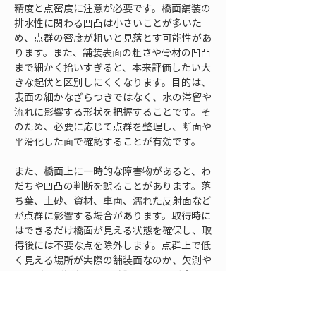
精度と点密度に注意が必要です。橋面舗装の
排水性に関わる凹凸は小さいことが多いた
め、点群の密度が粗いと見落とす可能性があ
ります。また、舗装表面の粗さや骨材の凹凸
まで細かく拾いすぎると、本来評価したい大
きな起伏と区別しにくくなります。目的は、
表面の細かなざらつきではなく、水の滞留や
流れに影響する形状を把握することです。そ
のため、必要に応じて点群を整理し、断面や
平滑化した面で確認することが有効です。
また、橋面上に一時的な障害物があると、わ
だちや凹凸の判断を誤ることがあります。落
ち葉、土砂、資材、車両、濡れた反射面など
が点群に影響する場合があります。取得時に
はできるだけ橋面が見える状態を確保し、取
得後には不要な点を除外します。点群上で低
く見える場所が実際の舗装面なのか、欠測や
ノイズの影響なのかを確認することが大切で
す。