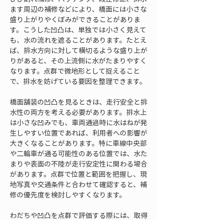
ます周辺の補修などにより、橋面には小さな
盛り上がりやくぼみができることがありま
す。こうした凹凸は、単独では小さく見えて
も、水の流れを遮ることがあります。たとえ
ば、排水方向に対して横切るような盛り上が
りがあると、その上流側に水がたまりやすく
なります。点群で微地形として捉えること
で、排水を妨げている要因を整理できます。
橋面舗装の凹凸を見るときは、走行安全と排
水性の両方を考える必要があります。排水上
は小さな凹みでも、車両通過時に水はねが発
生しやすい位置であれば、利用者への影響が
大きくなることがあります。特に車線中央部
や二輪車が通る可能性のある位置では、水た
まりや表面の不陸が走行安定性に関わる場合
があります。点群で位置と範囲を把握し、現
地写真や交通条件と合わせて確認すると、補
修の優先度を検討しやすくなります。
わだちや凹凸を点群で評価する際には、取得