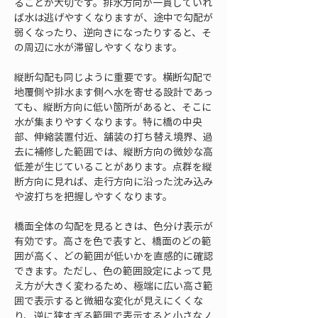
ることが大切です。排水方向が一貫していれ
ば水は逃げやすくなりますが、途中で勾配が
弱くなったり、逆向きになったりすると、そ
の周辺に水が滞留しやすくなります。
縦断勾配も同じように重要です。横断勾配で
地覆側や排水ます側へ水を寄せる設計であっ
ても、縦断方向に低い箇所があると、そこに
水が集まりやすくなります。特に橋の中央
部、伸縮装置付近、舗装の打ち替え境界、過
去に補修した範囲では、縦断方向の微妙な高
低差が生じていることがあります。点群を縦
断方向に見れば、走行方向に沿った沈み込み
や波打ちを把握しやすくなります。
橋面全体の勾配を見るときは、色分け表示が
有効です。高さを色で表すと、橋面のどの範
囲が高く、どの範囲が低いかを直感的に確認
できます。ただし、色の範囲設定によって見
え方が大きく変わるため、極端に広い高さ範
囲で表示すると微細な変化が見えにくくな
り、逆に狭すぎる範囲で表示すると小さなノ