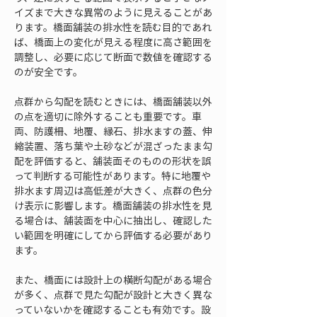
イズまで大きな異常のように見えることがあ
ります。橋面舗装の排水性を読む目的であれ
ば、橋面上の変化が見える程度に高さ範囲を
調整し、必要に応じて断面で数値を確認する
のが安全です。
点群から勾配を読むときには、橋面舗装以外
の点を適切に除外することも重要です。車
両、防護柵、地覆、縁石、排水ますの蓋、伸
縮装置、落ち葉や土砂などが混ざったまま勾
配を評価すると、舗装面そのものの形状を誤
って判断する可能性があります。特に地覆や
排水ます周辺は高低差が大きく、点群の色分
け表示に影響します。橋面舗装の排水性を見
る場合は、舗装面を中心に抽出し、確認した
い範囲を明確にしてから評価する必要があり
ます。
また、橋面には設計上の横断勾配がある場合
が多く、点群で見た勾配が設計と大きく異な
っていないかを確認することも有効です。設