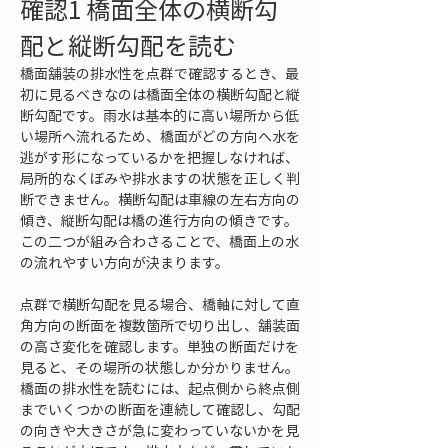
確認1 橋面全体の横断勾
配と縦断勾配を読む
橋面舗装の排水性を点群で確認するとき、最
初に見るべきなのは橋面全体の横断勾配と縦
断勾配です。雨水は基本的に高い場所から低
い場所へ流れるため、橋面がどの方向へ水を
逃がす形になっているかを把握しなければ、
局所的なくぼみや排水ますの状態を正しく判
断できません。横断勾配は車線の左右方向の
傾き、縦断勾配は橋の進行方向の傾きです。
この二つが組み合わさることで、橋面上の水
の流れやすい方向が決まります。
点群で横断勾配を見る場合、橋軸に対して直
角方向の断面を複数箇所で切り出し、舗装面
の高さ変化を確認します。単独の断面だけを
見ると、その場所の状態しか分かりません。
橋面の排水性を読むには、起点側から終点側
までいくつかの断面を連続して確認し、勾配
の向きや大きさが急に変わっていないかを見