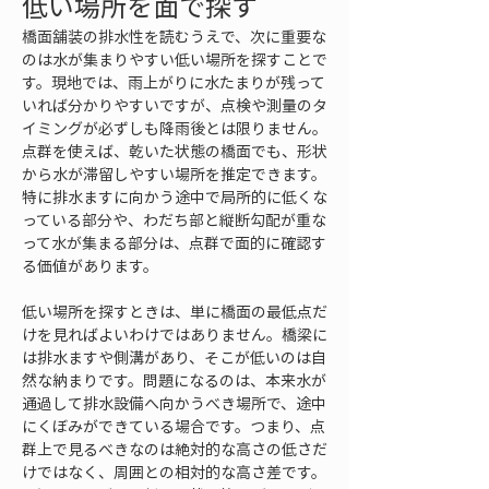
低い場所を面で探す
橋面舗装の排水性を読むうえで、次に重要な
のは水が集まりやすい低い場所を探すことで
す。現地では、雨上がりに水たまりが残って
いれば分かりやすいですが、点検や測量のタ
イミングが必ずしも降雨後とは限りません。
点群を使えば、乾いた状態の橋面でも、形状
から水が滞留しやすい場所を推定できます。
特に排水ますに向かう途中で局所的に低くな
っている部分や、わだち部と縦断勾配が重な
って水が集まる部分は、点群で面的に確認す
る価値があります。
低い場所を探すときは、単に橋面の最低点だ
けを見ればよいわけではありません。橋梁に
は排水ますや側溝があり、そこが低いのは自
然な納まりです。問題になるのは、本来水が
通過して排水設備へ向かうべき場所で、途中
にくぼみができている場合です。つまり、点
群上で見るべきなのは絶対的な高さの低さだ
けではなく、周囲との相対的な高さ差です。