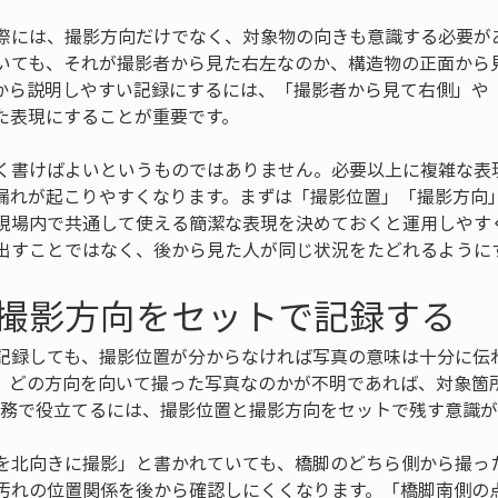
際には、撮影方向だけでなく、対象物の向きも意識する必要が
いても、それが撮影者から見た右左なのか、構造物の正面から
から説明しやすい記録にするには、「撮影者から見て右側」や
た表現にすることが重要です。
く書けばよいというものではありません。必要以上に複雑な表
漏れが起こりやすくなります。まずは「撮影位置」「撮影方向
現場内で共通して使える簡潔な表現を決めておくと運用しやす
出すことではなく、後から見た人が同じ状況をたどれるように
撮影方向をセットで記録する
記録しても、撮影位置が分からなければ写真の意味は十分に伝
、どの方向を向いて撮った写真なのかが不明であれば、対象箇
を実務で役立てるには、撮影位置と撮影方向をセットで残す意識
を北向きに撮影」と書かれていても、橋脚のどちら側から撮っ
汚れの位置関係を後から確認しにくくなります。「橋脚南側の