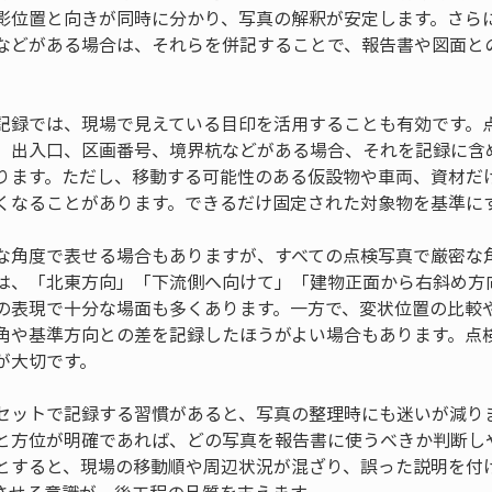
影位置と向きが同時に分かり、写真の解釈が安定します。さら
などがある場合は、それらを併記することで、報告書や図面と
記録では、現場で見えている目印を活用することも有効です。
、出入口、区画番号、境界杭などがある場合、それを記録に含
ります。ただし、移動する可能性のある仮設物や車両、資材だ
くなることがあります。できるだけ固定された対象物を基準に
な角度で表せる場合もありますが、すべての点検写真で厳密な
は、「北東方向」「下流側へ向けて」「建物正面から右斜め方
の表現で十分な場面も多くあります。一方で、変状位置の比較
角や基準方向との差を記録したほうがよい場合もあります。点
が大切です。
セットで記録する習慣があると、写真の整理時にも迷いが減り
と方位が明確であれば、どの写真を報告書に使うべきか判断し
とすると、現場の移動順や周辺状況が混ざり、誤った説明を付