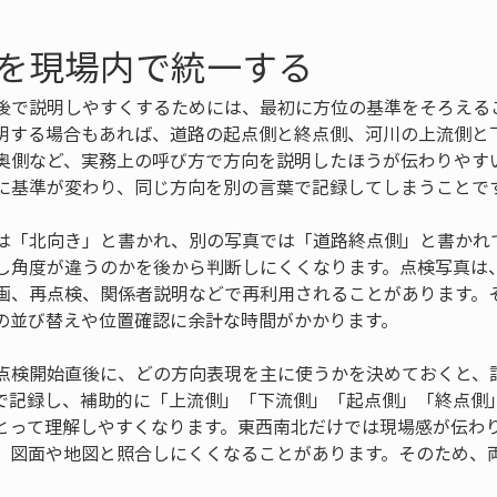
を現場内で統一する
後で説明しやすくするためには、最初に方位の基準をそろえる
明する場合もあれば、道路の起点側と終点側、河川の上流側と
奥側など、実務上の呼び方で方向を説明したほうが伝わりやす
に基準が変わり、同じ方向を別の言葉で記録してしまうことで
は「北向き」と書かれ、別の写真では「道路終点側」と書かれ
し角度が違うのかを後から判断しにくくなります。点検写真は
画、再点検、関係者説明などで再利用されることがあります。
の並び替えや位置確認に余計な時間がかかります。
点検開始直後に、どの方向表現を主に使うかを決めておくと、
で記録し、補助的に「上流側」「下流側」「起点側」「終点側
とって理解しやすくなります。東西南北だけでは現場感が伝わ
、図面や地図と照合しにくくなることがあります。そのため、