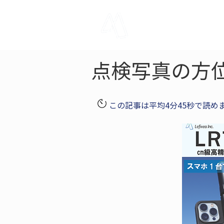
LRTK
Pho
点検写真の方
この記事は平均4分45秒で読め