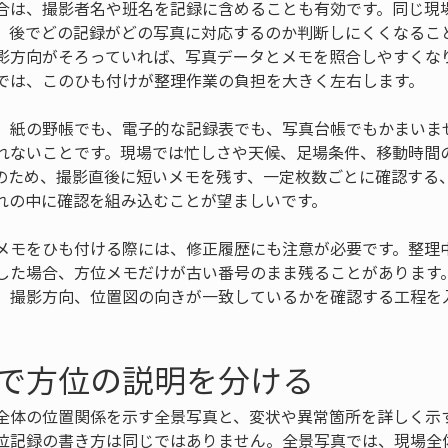
合は、撮影者名や班名を記録に含めることも有効です。同じ現
、後でどの記録がどの写真に対応するのか判断しにくくなるこ
影方向がそろっていれば、写真データとメモを照合しやすくな
では、このひも付けが整理作業の負担を大きく左右します。
、紙の野帳でも、電子的な記録表でも、写真台帳でもかまいま
れないことです。現場では忙しさや天候、足場条件、移動時間
のため、撮影直後に短いメモを残す、一定枚数ごとに確認する
れの中に確認を組み込むことが望ましいです。
メモをひも付ける際には、修正履歴にも注意が必要です。整理
した場合、方位メモだけが古い番号のまま残ることがあります
、撮影方向、位置図の向きが一致しているかを確認する工程を
。
で方位の説明を分ける
全体の位置関係を示す全景写真と、変状や異常箇所を詳しく示
位記録の書き方は同じではありません。全景写真では、現場全