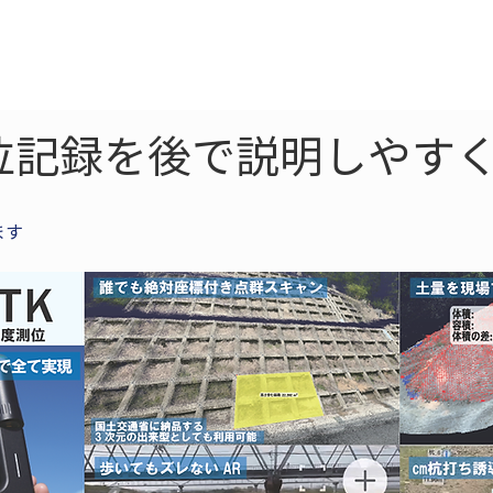
ne
LiDAR
ドローン
360
ソーラー
位記録を後で説明しやすく
ます