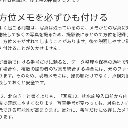
させる意識が、後工程の品質を支えます。
方位メモを必ずひも付ける
よく起こる問題は、写真は残っているのに、メモがどの写真に
連続して多くの写真を撮るため、撮影後にまとめて方位を記録
、方位メモがずれてしまうことがあります。後で説明しやすい
も付けることが欠かせません。
が自動で付ける番号だけに頼ると、データ整理や保存の過程で
す場合や、複数の撮影者の写真を統合する場合には、元のファ
ります。そのため、現場メモには、撮影順だけでなく、点検対
残しておくと安全です。
12、北向き」と書くよりも、「写真12、排水施設入口前から
後で確認しやすくなります。写真番号が変わっても、対象と方
元できる可能性が高まります。反対に、番号だけに依存したメ
ります。