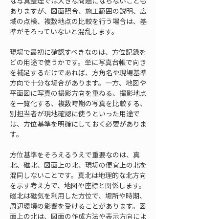
な写真整理では大きな問題にならないことも
ありますが、図面照合、施工範囲の説明、広
域の点検、複数地点の比較を行う場合は、基
準がそろっていないと混乱します。
現場で最初に確認すべきなのは、方位記録を
どの用途で使うかです。単に写真台帳で向き
を補足するだけであれば、方角名や現場基準
方向で十分な場合があります。一方、地図や
平面図に写真の撮影方向を重ねる、撮影地点
を一覧化する、複数時期の写真を比較する、
別担当者が現地確認に使うといった用途で
は、方位基準を明確にしておく必要がありま
す。
方位基準をそろえるうえで重要なのは、真
北、磁北、図面上の北、現場の便宜上の北を
混同しないことです。真北は地理的な北方向
を示す考え方で、地図や座標と関係します。
磁北は磁気を利用した方位で、場所や時期、
周辺環境の影響を受けることがあります。図
面上の北は、図面の作成方法や表示方向によ