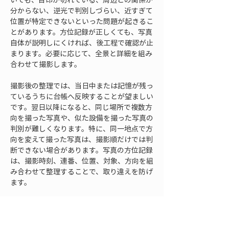
分からない、逆光で判別しづらい、近すぎて
位置が特定できないといった問題が起きるこ
とがあります。方位記録が正しくても、写真
自体が説明しにくければ、後工程で確認が止
まります。必要に応じて、全景と詳細を組み
合わせて撮影します。
撮影後の整理では、当日中または記憶が残っ
ているうちに台帳へ反映することが望ましい
です。翌日以降になると、同じ場所で複数方
向を撮った写真や、似た設備を撮った写真の
判別が難しくなります。特に、同一地点で方
向を変えて撮った写真は、撮影順だけでは判
断できない場合があります。写真の方位記録
は、撮影時刻、連番、位置、対象、方向を組
み合わせて整理することで、取り違えを防げ
ます。
確認手順を標準化する際には、全員が実行で
きる簡潔さが必要です。あまり細かい確認項
目を増やしすぎると、現場では形だけの運用