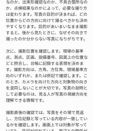
なのか、出来形確認なのか、不具合箇所なの
か、点検結果なのかによって、必要な撮り方
は変わります。写真の目的が決まれば、どの
位置からどの方向に向けて撮るべきかも決め
やすくなります。目的があいまいなまま撮影
すると、後から見たときに、なぜその向きで
撮ったのか分からない写真になりがちです。
次に、撮影位置を確認します。現場の基準
点、測点、区画、設備番号、図面上の位置な
どと照合し、台帳に記録する表現を決めま
す。撮影方向は、方角、方位角、現場基準方
向のいずれか、または併記で確認します。こ
のとき、カメラを向けた方向と対象物の向き
を混同しないことが大切です。写真の説明と
して必要なのは、見る人が写真の視線方向を
理解できる情報です。
撮影直後の確認では、写真をその場で見返
し、方位記録と写っている内容が一致してい
るかを確認します。画面上では対象が写って
いても、目印が切れている、周辺との関係が