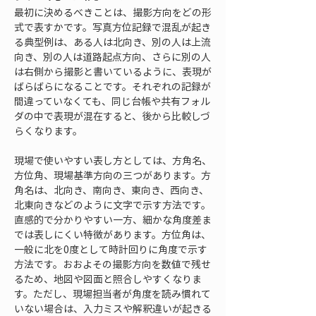
最初に決めるべきことは、撮影方向をどの形
式で表すかです。写真方位記録で混乱が起き
る典型例は、ある人は北向き、別の人は上流
向き、別の人は道路起点方向、さらに別の人
は右側から撮影と書いているように、表現が
ばらばらになることです。それぞれの記録が
間違っていなくても、同じ台帳や共有フォル
ダの中で表現が混在すると、後から比較しづ
らくなります。
現場で使いやすい表し方としては、方角名、
方位角、現場基準方向の三つがあります。方
角名は、北向き、南向き、東向き、西向き、
北東向きなどのように文字で示す方法です。
直感的で分かりやすい一方、細かな角度差ま
では表しにくい特徴があります。方位角は、
一般に北を0度として時計回りに角度で示す
方法です。おおよその撮影方向を数値で残せ
るため、地図や図面と照合しやすくなりま
す。ただし、現場担当者が角度を読み慣れて
いない場合は、入力ミスや解釈違いが起きる