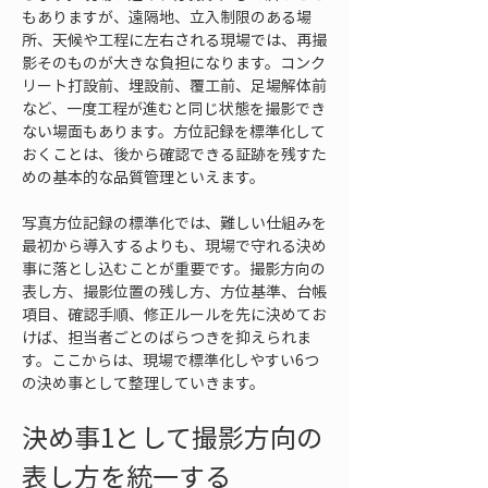
もありますが、遠隔地、立入制限のある場
所、天候や工程に左右される現場では、再撮
影そのものが大きな負担になります。コンク
リート打設前、埋設前、覆工前、足場解体前
など、一度工程が進むと同じ状態を撮影でき
ない場面もあります。方位記録を標準化して
おくことは、後から確認できる証跡を残すた
めの基本的な品質管理といえます。
写真方位記録の標準化では、難しい仕組みを
最初から導入するよりも、現場で守れる決め
事に落とし込むことが重要です。撮影方向の
表し方、撮影位置の残し方、方位基準、台帳
項目、確認手順、修正ルールを先に決めてお
けば、担当者ごとのばらつきを抑えられま
す。ここからは、現場で標準化しやすい6つ
の決め事として整理していきます。
決め事1として撮影方向の
表し方を統一する