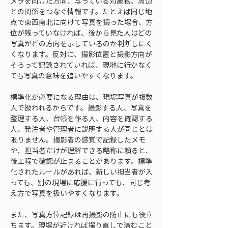
メラを向けた方向、写っている対象物、周辺
との関係をつなぐ情報です。たとえば同じ地
点で東西南北に向けて写真を撮った場合、方
位が残っていなければ、後から見た人はどの
写真がどの方向を示しているのか判断しにく
くなります。反対に、撮影位置と撮影方向が
そろって記録されていれば、現地に行かなく
ても写真の意味を追いやすくなります。
標準化が必要になる理由は、現場写真が複数
人で扱われるからです。撮影する人、写真を
整理する人、台帳を作る人、内容を確認する
人、発注者や管理者に説明する人が同じとは
限りません。撮影者の感覚で記録したメモ
や、担当者だけが理解できる略称に頼ると、
後工程で確認が止まることがあります。標準
化されたルールがあれば、新しい担当者が入
っても、別の現場に応援に行っても、同じ考
え方で写真を扱いやすくなります。
また、写真方位記録は再撮影の防止にも役立
ちます。現場が近ければ撮り直しで済むこと