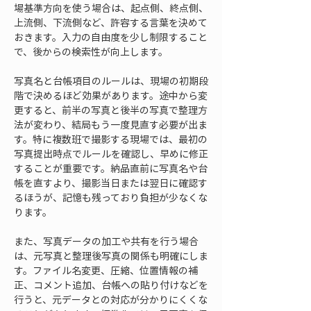
場基準方向を使う場合は、起点側、終点側、
上流側、下流側など、許容する言葉を決めて
おきます。入力の自由度を少し制限すること
で、後からの検索性が向上します。
写真名と台帳項目のルールは、現場の初期段
階で決めるほど効果があります。途中から変
更すると、前半の写真と後半の写真で整理方
法が変わり、結局もう一度見直す必要が出ま
す。特に複数班で撮影する現場では、最初の
写真提出時点でルールを確認し、早めに修正
することが重要です。納品直前に写真名や台
帳を直すより、撮影当日または翌日に確認す
るほうが、記憶も残っており負担が少なくな
ります。
また、写真データの加工や共有を行う場合
は、元写真と整理後写真の関係も明確にしま
す。ファイル名変更、圧縮、位置情報の補
正、コメント追加、台帳への貼り付けなどを
行うと、元データとの対応が分かりにくくな