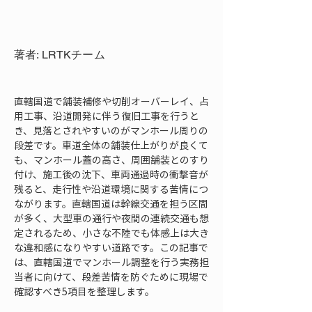
著者: LRTKチーム
直轄国道で舗装補修や切削オーバーレイ、占
用工事、沿道開発に伴う復旧工事を行うと
き、見落とされやすいのがマンホール周りの
段差です。車道全体の舗装仕上がりが良くて
も、マンホール蓋の高さ、周囲舗装とのすり
付け、施工後の沈下、車両通過時の衝撃音が
残ると、走行性や沿道環境に関する苦情につ
ながります。直轄国道は幹線交通を担う区間
が多く、大型車の通行や夜間の連続交通も想
定されるため、小さな不陸でも体感上は大き
な違和感になりやすい道路です。この記事で
は、直轄国道でマンホール調整を行う実務担
当者に向けて、段差苦情を防ぐために現場で
確認すべき5項目を整理します。