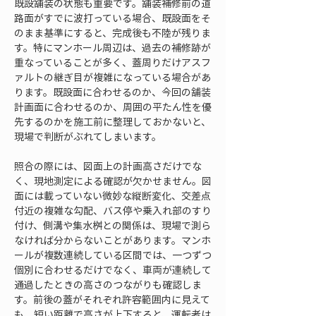
既設舗装の状態も重要です。舗装補修前の道
路面がすでに波打っている場合、既設面をそ
のまま基準にすると、完成後も不陸が残りま
す。特にマンホール周辺は、過去の補修跡が
重なっていることが多く、蓋周りだけアスフ
ァルトの継ぎ目が複雑になっている場合があ
ります。既設面に合わせるのか、今回の舗装
計画面に合わせるのか、周囲の平たん性を優
先するのかを施工前に整理しておかないと、
現場で判断がぶれてしまいます。
照合の際には、図面上の計画高さだけでな
く、現地測定による確認が欠かせません。図
面には載っていない微妙な縦断変化、交差点
付近の複雑な勾配、バス停や乗入れ部のすり
付け、側溝や集水桝との関係は、現場で測ら
なければ分からないことがあります。マンホ
ールが複数連続している区間では、一つずつ
個別に合わせるだけでなく、車両が連続して
通過したときの高さのつながりも確認しま
す。前後の蓋がそれぞれ許容範囲内に見えて
も、短い距離で高さが上下すると、運転者は