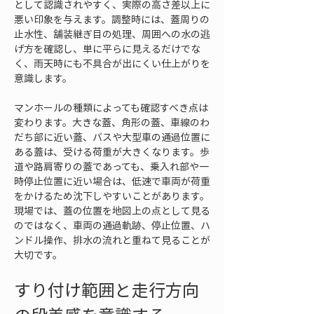
として認識されやすく、実際の高さ差以上に
悪い印象を与えます。調整時には、蓋周りの
止水性、舗装継ぎ目の処理、周囲への水の逃
げ方を確認し、単に平らに見えるだけでな
く、雨天時にも不具合が出にくい仕上がりを
意識します。
マンホールの種類によっても確認すべき点は
変わります。大きな蓋、角形の蓋、車線のわ
だち部に近い蓋、バスや大型車の通過位置に
ある蓋は、受ける荷重が大きくなります。歩
道や路肩寄りの蓋であっても、乗入れ部や一
時停止位置に近い場合は、低速で車両が荷重
をかけるため沈下しやすいことがあります。
現場では、蓋の位置を地図上の点として見る
のではなく、車両の通過軌跡、停止位置、ハ
ンドル操作、排水の流れと重ねて見ることが
大切です。
すり付け範囲と走行方向