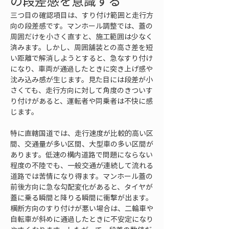
の段差感を意識する
三つ目の確認項目は、すり付け範囲と走行方
向の段差感です。マンホール調整では、蓋の
周囲だけを小さく直すと、施工範囲は少なく
済みます。しかし、周囲舗装との高さ差を短
い距離で解消しようとすると、急なすり付け
になり、車両が通過したときに突き上げ感や
沈み込み感が生じます。見た目には段差が小
さくても、走行方向に対して角度のきついす
り付けがあると、運転者や同乗者は不快に感
じます。
特に直轄国道では、走行速度が比較的高い区
間、交通量が多い区間、大型車の多い区間が
あります。低速の構内道路で問題にならない
程度の不陸でも、一般交通が連続して流れる
道路では苦情になり得ます。マンホール蓋の
前後方向に急な勾配変化があると、タイヤが
蓋に乗る瞬間と降りる瞬間に衝撃が出ます。
横断方向のすり付けが悪い場合は、二輪車や
自転車が斜めに通過したときに不安定になり