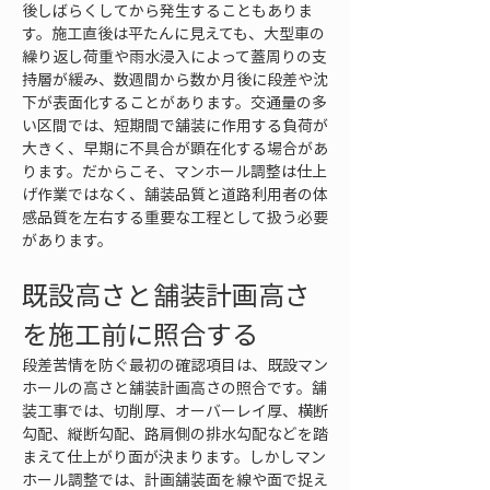
後しばらくしてから発生することもありま
す。施工直後は平たんに見えても、大型車の
繰り返し荷重や雨水浸入によって蓋周りの支
持層が緩み、数週間から数か月後に段差や沈
下が表面化することがあります。交通量の多
い区間では、短期間で舗装に作用する負荷が
大きく、早期に不具合が顕在化する場合があ
ります。だからこそ、マンホール調整は仕上
げ作業ではなく、舗装品質と道路利用者の体
感品質を左右する重要な工程として扱う必要
があります。
既設高さと舗装計画高さ
を施工前に照合する
段差苦情を防ぐ最初の確認項目は、既設マン
ホールの高さと舗装計画高さの照合です。舗
装工事では、切削厚、オーバーレイ厚、横断
勾配、縦断勾配、路肩側の排水勾配などを踏
まえて仕上がり面が決まります。しかしマン
ホール調整では、計画舗装面を線や面で捉え