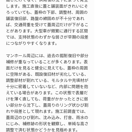
します。施工直後に蓋と舗装面がきれいにそ
ろっていても、蓋枠の下部、調整材、周囲の
舗装復旧部、路盤の締固めが不十分であれ
ば、交通荷重を受けて蓋周辺だけが下がるこ
とがあります。大型車が頻繁に通行する区間
では、支持状態のわずかな弱さが早期の段差
につながりやすくなります。
マンホール周辺には、過去の掘削復旧や部分
補修が重なっていることが多くあります。表
面だけを見ると健全に見えても、蓋枠の周囲
に空隙がある、既設復旧材が劣化している、
調整部材が割れている、モルタルや充填材が
十分に密着していないなど、内部に問題を抱
えている場合があります。この状態で表層だ
けを薄く直しても、荷重がかかったときに弱
い部分から沈下し、蓋周りのリング状ひび割
れや段差として現れます。施工前調査では、
蓋周辺のひび割れ、沈み込み、打音、雨水の
にじみ、補修跡の形状を観察し、単純な高さ
調整で済む状態かどうかを見極めます。