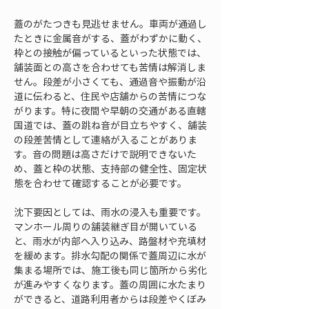
蓋のがたつきも見逃せません。車両が通過し
たときに金属音がする、蓋がわずかに動く、
枠との接触が偏っているといった状態では、
舗装面との高さを合わせても苦情は解消しま
せん。段差が小さくても、通過音や振動が沿
道に伝わると、住民や店舗からの苦情につな
がります。特に夜間や早朝の交通がある直轄
国道では、蓋の跳ね音が目立ちやすく、舗装
の段差苦情として連絡が入ることがありま
す。音の問題は高さだけで説明できないた
め、蓋と枠の状態、支持部の健全性、固定状
態を合わせて確認することが必要です。
沈下要因としては、雨水の浸入も重要です。
マンホール周りの舗装継ぎ目が開いている
と、雨水が内部へ入り込み、路盤材や充填材
を緩めます。排水勾配の関係で蓋周辺に水が
集まる場所では、施工後も同じ箇所から劣化
が進みやすくなります。蓋の周囲に水たまり
ができると、道路利用者からは段差やくぼみ