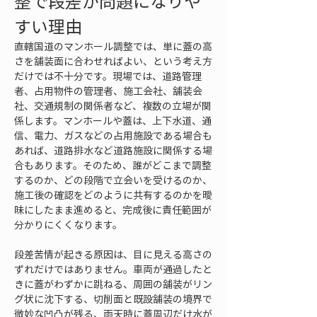
整で段差が問題になりや
すい理由
直轄国道のマンホール調整では、単に蓋の高
さを舗装面に合わせればよい、という考え方
だけでは不十分です。現場では、道路管理
者、占用物件の管理者、施工会社、舗装会
社、交通規制の関係者など、複数の立場が関
係します。マンホールや蓋は、上下水道、通
信、電力、ガスなどの占用施設である場合も
あれば、道路排水など道路施設に関係する場
合もあります。そのため、誰がどこまで調整
するのか、どの段階で立会いを受けるのか、
施工後の確認をどのように共有するのかを曖
昧にしたまま進めると、完成後に責任範囲が
分かりにくくなります。
段差苦情が起きる原因は、目に見える高さの
ずれだけではありません。車両が通過したと
きに蓋がわずかに跳ねる、周囲の舗装がリン
グ状に沈下する、切削面と既設舗装の境界で
微妙な凹凸が残る、雨天時に蓋周辺だけ水が