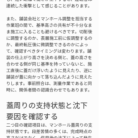
連続した衝撃として感じることがあります。
また、舗装会社とマンホール調整を担当する
作業班の間で、基準高さの共有が不十分なま
ま施工に入ることも避けるべきです。切削後
に調整するのか、表層施工前に仮調整するの
か、最終転圧後に微調整できるのかによっ
て、確認すべきタイミングは変わります。舗
装の仕上がり高さを決める側と、蓋の高さを
合わせる側が同じ基準を持っていないと、施
工直後に蓋だけ浮いたように見えたり、逆に
舗装が蓋に向かって落ち込んだように見えた
りします。事前照合は、測量作業であると同
時に、関係者間の認識合わせでもあります。
蓋周りの支持状態と沈下
要因を確認する
二つ目の確認項目は、マンホール蓋周りの支
持状態です。段差苦情の多くは、完成時点の
高さだけでなく、供用後の沈下によって発生