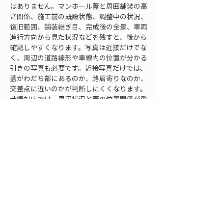
はありません。マンホール蓋と周囲舗装の高
さ関係、施工前の既設状態、調整中の状況、
復旧範囲、舗装継ぎ目、完成後の全景、車両
進行方向から見た状況などを残すと、後から
確認しやすくなります。写真は近接だけでな
く、周辺の道路線形や車線内の位置が分かる
引きの写真も必要です。近接写真だけでは、
蓋がわだち部にあるのか、路肩寄りなのか、
交差点に近いのかが判断しにくくなります。
苦情対応では、周辺状況と蓋の位置関係が重
要な情報になります。
高さの確認記録も有効です。施工後に蓋周辺
の複数点を測定しておけば、後日沈下が疑わ
れたときに比較できます。直轄国道では、現
場が広く、同じ路線内に多数のマンホールが
存在することがあります。どの蓋をいつ調整
したのか、どの位置をどのように測ったのか
を整理しておかなければ、問い合わせがあっ
たときに迅速に対象箇所を特定できません。
マンホール番号、位置、車線、距離標、近隣