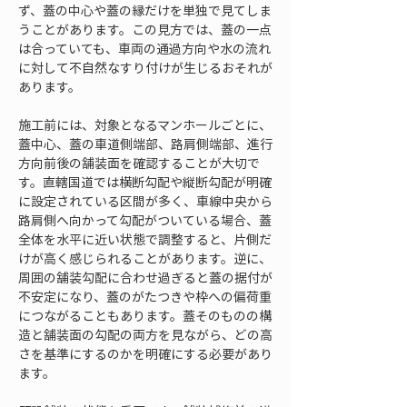
ず、蓋の中心や蓋の縁だけを単独で見てしま
うことがあります。この見方では、蓋の一点
は合っていても、車両の通過方向や水の流れ
に対して不自然なすり付けが生じるおそれが
あります。
施工前には、対象となるマンホールごとに、
蓋中心、蓋の車道側端部、路肩側端部、進行
方向前後の舗装面を確認することが大切で
す。直轄国道では横断勾配や縦断勾配が明確
に設定されている区間が多く、車線中央から
路肩側へ向かって勾配がついている場合、蓋
全体を水平に近い状態で調整すると、片側だ
けが高く感じられることがあります。逆に、
周囲の舗装勾配に合わせ過ぎると蓋の据付が
不安定になり、蓋のがたつきや枠への偏荷重
につながることもあります。蓋そのものの構
造と舗装面の勾配の両方を見ながら、どの高
さを基準にするのかを明確にする必要があり
ます。