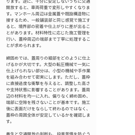
ります。逆に、十分に安定しないうちに交通
開放すると、車両荷重で変形しやすくなりま
す。マンホール周辺は金属蓋や既設構造物に
接するため、一般舗装部と同じ感覚で施工す
ると、境界部の密着や仕上がりに差が出るこ
とがあります。材料特性に応じた施工管理を
行い、蓋枠周辺の端部まで丁寧に処理するこ
とが求められます。
締固めでは、蓋周りの細部をどのように仕上
げるかが大切です。大型の転圧機械で一気に
仕上げられない部分は、小型の機械や手作業
を組み合わせて密実にします。ただし、蓋枠
に直接過度な衝撃を与えると、調整した高さ
や支持状態に影響することがあります。蓋周
辺の材料を均一に入れ、偏りなく締め固め、
端部に空隙を残さないことが基本です。施工
後に表面だけをならして終わるのではなく、
蓋枠の周囲全体が安定しているかを確認しま
す。
養生と交通開放の判断も、段差苦情を防ぐう