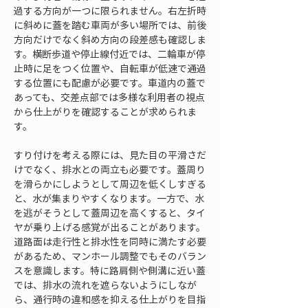
過する方向が一つに限られません。右左折時
に斜めに蓋を踏む車両が多い場所では、前後
方向だけでなく斜め方向の段差感も確認しま
す。横断歩道や停止線付近では、二輪車が停
止時に足をつく位置や、自転車が低速で通過
する位置にも配慮が必要です。車道内の蓋で
あっても、交差点部では多様な利用者の視点
から仕上がりを確認することが求められま
す。
すり付けを考える際には、見た目の平滑さだ
けでなく、排水との両立も必要です。蓋周り
を滑らかにしようとして周辺を低くしすぎる
と、水が集まりやすくなります。一方で、水
を逃がそうとして蓋周辺を高くすると、タイ
ヤが乗り上げる感覚が出ることがあります。
道路面は走行性と排水性を同時に満たす必要
があるため、マンホール調整でもそのバラン
スを意識します。特に路肩側や側溝に近い蓋
では、排水の流れを遮らないようにしなが
ら、通行時の違和感を抑える仕上がりを目指