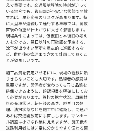
えで重要です。交通規制解除の時刻が迫って
いる場合でも、復旧部が不安定な状態で開放
すれば、早期変形のリスクが高まります。特
に大型車が連続して通行する車線では、開放
直後の荷重が仕上がりに大きく影響します。
現場条件によっては、仮復旧と本復旧の考え
方を分ける、翌日以降の再確認を予定する、
沈下が出やすい箇所を重点的に巡回するな
ど、供用後の管理まで含めて計画しておくこ
とが望ましいです。
施工品質を安定させるには、現場の経験に頼
りきらないことも大切です。熟練者の感覚は
重要ですが、関係者が変わっても同じ品質を
確保できるように、確認項目を明確にしてお
く必要があります。蓋枠の据付状況、周囲材
料の充填状況、転圧後の高さ、継ぎ目の処
理、清掃状態などを施工中に確認し、問題が
あれば交通開放前に手直しします。マンホー
ル調整は小さな作業に見えますが、施工後の
道路利用者には非常に分かりやすく伝わる箇