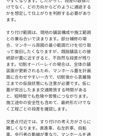
やすくなります。したがって、段差の数値だ
けでなく、どの方向からどのように通過する
かを想定して仕上がりを判断する必要があり
ます。
すり付け範囲は、現地の舗装構成や施工範囲
との兼ね合いで決まります。部分補修の場
合、マンホール周囲の最小範囲だけを切り取
って復旧したくなりますが、既設舗装との接
続部が蓋に近すぎると、不自然な段差が残り
ます。切削オーバーレイの場合は、全体の舗
装面が更新されるため、マンホール蓋を計画
面に合わせやすい一方で、切削後から表層施
工までの仮設状態にも注意が必要です。仮に
蓋が突出したまま交通開放する時間がある
と、短時間でも危険や苦情につながります。
施工途中の安全性も含めて、最終形だけでな
く工程ごとの段差を確認します。
交差点付近では、すり付けの考え方がさらに
難しくなります。直進車、右左折車、自転
車、歩行者の動線が重なり、マンホールを通