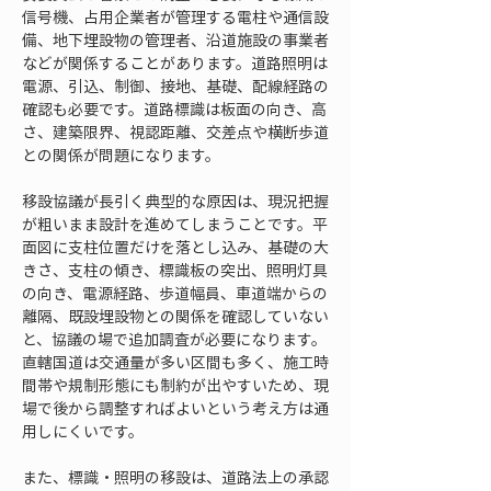
信号機、占用企業者が管理する電柱や通信設
備、地下埋設物の管理者、沿道施設の事業者
などが関係することがあります。道路照明は
電源、引込、制御、接地、基礎、配線経路の
確認も必要です。道路標識は板面の向き、高
さ、建築限界、視認距離、交差点や横断歩道
との関係が問題になります。
移設協議が長引く典型的な原因は、現況把握
が粗いまま設計を進めてしまうことです。平
面図に支柱位置だけを落とし込み、基礎の大
きさ、支柱の傾き、標識板の突出、照明灯具
の向き、電源経路、歩道幅員、車道端からの
離隔、既設埋設物との関係を確認していない
と、協議の場で追加調査が必要になります。
直轄国道は交通量が多い区間も多く、施工時
間帯や規制形態にも制約が出やすいため、現
場で後から調整すればよいという考え方は通
用しにくいです。
また、標識・照明の移設は、道路法上の承認