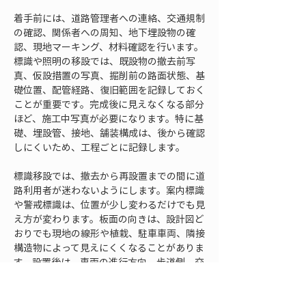
着手前には、道路管理者への連絡、交通規制
の確認、関係者への周知、地下埋設物の確
認、現地マーキング、材料確認を行います。
標識や照明の移設では、既設物の撤去前写
真、仮設措置の写真、掘削前の路面状態、基
礎位置、配管経路、復旧範囲を記録しておく
ことが重要です。完成後に見えなくなる部分
ほど、施工中写真が必要になります。特に基
礎、埋設管、接地、舗装構成は、後から確認
しにくいため、工程ごとに記録します。
標識移設では、撤去から再設置までの間に道
路利用者が迷わないようにします。案内標識
や警戒標識は、位置が少し変わるだけでも見
え方が変わります。板面の向きは、設計図ど
おりでも現地の線形や植栽、駐車車両、隣接
構造物によって見えにくくなることがありま
す。設置後は、車両の進行方向、歩道側、交
差点側など複数の方向から見え方を確認しま
す。必要に応じて、道路管理者の立会いや確
認を受け、勝手な角度変更を避けます。