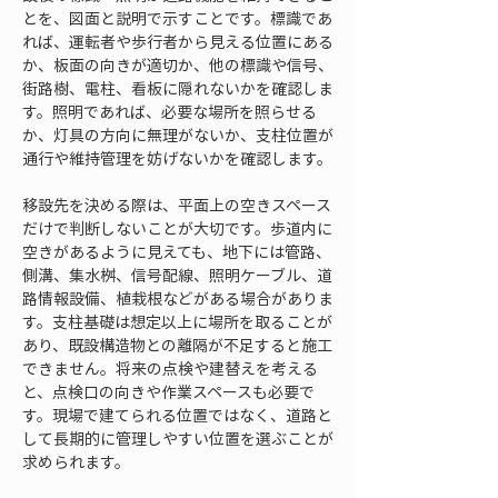
とを、図面と説明で示すことです。標識であ
れば、運転者や歩行者から見える位置にある
か、板面の向きが適切か、他の標識や信号、
街路樹、電柱、看板に隠れないかを確認しま
す。照明であれば、必要な場所を照らせる
か、灯具の方向に無理がないか、支柱位置が
通行や維持管理を妨げないかを確認します。
移設先を決める際は、平面上の空きスペース
だけで判断しないことが大切です。歩道内に
空きがあるように見えても、地下には管路、
側溝、集水桝、信号配線、照明ケーブル、道
路情報設備、植栽根などがある場合がありま
す。支柱基礎は想定以上に場所を取ることが
あり、既設構造物との離隔が不足すると施工
できません。将来の点検や建替えを考える
と、点検口の向きや作業スペースも必要で
す。現場で建てられる位置ではなく、道路と
して長期的に管理しやすい位置を選ぶことが
求められます。