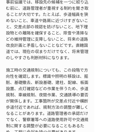
事前協議では、移設先の候補を一つに絞り込
む前に、道路管理者が重視する制約を聞き取
ることが大切です。たとえば、歩道幅員を狭
めないこと、車道や路肩に近づけすぎないこ
と、交差点部の視認を妨げないこと、地下埋
設物との離隔を確保すること、除雪や清掃な
どの維持管理に支障しないこと、将来の道路
改良計画と矛盾しないことなどです。直轄国
道では、現在の収まりだけでなく、将来管理
のしやすさも判断材料になります。
施工時の交通規制についても、この段階で方
向性を確認します。標識や照明の移設は、掘
削、基礎撤去、新設基礎、建柱、配線、板面
設置、点灯確認などの作業を伴うため、歩道
規制、車線規制、夜間作業、交通誘導の要否
が関係します。工事箇所が交差点付近や横断
歩道付近であれば、規制方法の調整が難しく
なることがあります。道路管理者の承認だけ
でなく、警察署等への道路使用許可や交通規
制に関する調整が必要になることもあるた
め、工程に余裕を持つ必要があります。