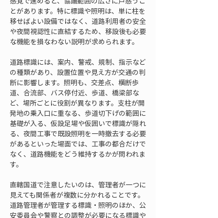
感覚で進めると、協議範囲の広さに戸惑うこ
とがあります。特に標識や照明は、単に柱を
移せばよい設備ではなく、道路利用者の安全
や夜間視認性に直結するため、移設後も必要
な機能を損なわない説明が求められます。
道路標識には、案内、警戒、規制、指示など
の種類があり、設置位置や見え方が交通の判
断に影響します。照明も、交差点、横断歩
道、合流部、バス停付近、歩道、橋梁部な
ど、場所ごとに役割が異なります。支柱が開
発地の乗入口に重なる、歩道切下げの範囲に
基礎が入る、仮設足場や仮囲いで標識が隠れ
る、夜間工事で既設照明を一時撤去する必要
があるといった場面では、工事の都合だけで
なく、道路機能をどう維持するかが問われま
す。
直轄国道で注意したいのは、管理者が一つに
見えても関係者が複数に分かれることです。
道路管理者が管理する標識・照明のほか、公
安委員会や警察との調整が必要になる標識や