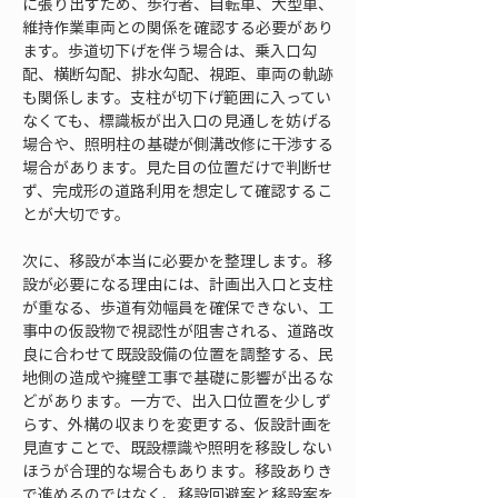
に張り出すため、歩行者、自転車、大型車、
維持作業車両との関係を確認する必要があり
ます。歩道切下げを伴う場合は、乗入口勾
配、横断勾配、排水勾配、視距、車両の軌跡
も関係します。支柱が切下げ範囲に入ってい
なくても、標識板が出入口の見通しを妨げる
場合や、照明柱の基礎が側溝改修に干渉する
場合があります。見た目の位置だけで判断せ
ず、完成形の道路利用を想定して確認するこ
とが大切です。
次に、移設が本当に必要かを整理します。移
設が必要になる理由には、計画出入口と支柱
が重なる、歩道有効幅員を確保できない、工
事中の仮設物で視認性が阻害される、道路改
良に合わせて既設設備の位置を調整する、民
地側の造成や擁壁工事で基礎に影響が出るな
どがあります。一方で、出入口位置を少しず
らす、外構の収まりを変更する、仮設計画を
見直すことで、既設標識や照明を移設しない
ほうが合理的な場合もあります。移設ありき
で進めるのではなく、移設回避案と移設案を