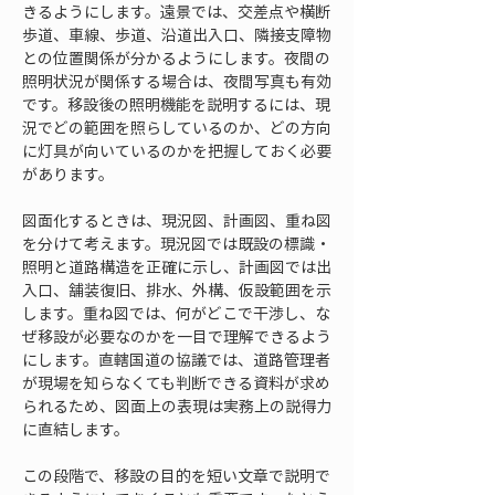
きるようにします。遠景では、交差点や横断
歩道、車線、歩道、沿道出入口、隣接支障物
との位置関係が分かるようにします。夜間の
照明状況が関係する場合は、夜間写真も有効
です。移設後の照明機能を説明するには、現
況でどの範囲を照らしているのか、どの方向
に灯具が向いているのかを把握しておく必要
があります。
図面化するときは、現況図、計画図、重ね図
を分けて考えます。現況図では既設の標識・
照明と道路構造を正確に示し、計画図では出
入口、舗装復旧、排水、外構、仮設範囲を示
します。重ね図では、何がどこで干渉し、な
ぜ移設が必要なのかを一目で理解できるよう
にします。直轄国道の協議では、道路管理者
が現場を知らなくても判断できる資料が求め
られるため、図面上の表現は実務上の説得力
に直結します。
この段階で、移設の目的を短い文章で説明で