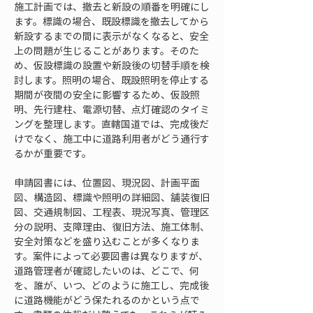
施工計画では、撤去と新設の順番を明確にし
ます。標識の場合、既設標識を撤去してから
新設するまでの間に表示がなくなると、安全
上の問題が生じることがあります。そのた
め、仮設標識の設置や新設後の切替手順を検
討します。照明の場合、既設照明を停止する
期間が夜間の安全に影響するため、仮設照
明、先行建柱、電源切替、点灯確認のタイミ
ングを整理します。直轄国道では、完成後だ
けでなく、施工中に道路利用者がどう通行す
るかが重要です。
申請図書には、位置図、現況図、計画平面
図、構造図、標識や照明の詳細図、舗装復旧
図、交通規制図、工程表、現況写真、管理区
分の説明、支障理由、復旧方法、施工体制、
安全対策などを盛り込むことが多くなりま
す。案件によって必要図書は異なりますが、
道路管理者が確認したいのは、どこで、何
を、誰が、いつ、どのように施工し、完成後
に道路機能がどう保たれるのかという点で