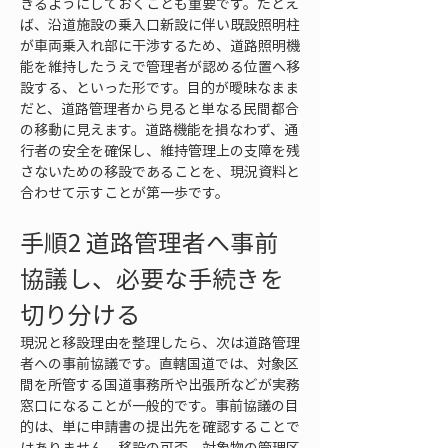
きるようにしておくことも重要です。たとえ
ば、沿道施設の乗入口新設に伴い既設照明柱
が車両乗入れ部に干渉するため、道路照明機
能を維持したうえで管理者が認める位置へ移
設する、といった形です。目的が曖昧なまま
だと、道路管理者から見ると単なる民間都合
の移動に見えます。道路機能を損なわず、通
行者の安全を確保し、維持管理上の支障を残
さないための移設であることを、現況資料と
合わせて示すことが第一歩です。
手順2 道路管理者へ事前
協議し、必要な手続きを
切り分ける
現況と移設理由を整理したら、次は道路管理
者への事前協議です。直轄国道では、対象区
間を所管する国道事務所や出張所などが実務
窓口になることが一般的です。事前協議の目
的は、単に申請書の提出先を確認することで
はありません。移設の可否、対象物の管理区