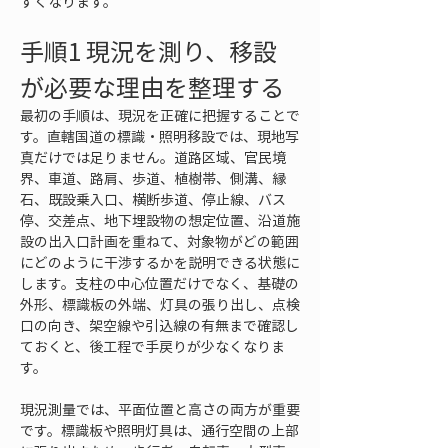
すくなります。
手順1 現況を測り、移設
が必要な理由を整理する
最初の手順は、現況を正確に把握することで
す。直轄国道の標識・照明移設では、現地写
真だけでは足りません。道路区域、官民境
界、車道、路肩、歩道、植樹帯、側溝、縁
石、既設乗入口、横断歩道、停止線、バス
停、交差点、地下埋設物の想定位置、沿道施
設の出入口計画を重ねて、対象物がどの範囲
にどのように干渉するかを説明できる状態に
します。支柱の中心位置だけでなく、基礎の
外形、標識板の外端、灯具の張り出し、点検
口の向き、架空線や引込線の有無まで確認し
ておくと、後工程で手戻りが少なくなりま
す。
現況測量では、平面位置と高さの両方が重要
です。標識板や照明灯具は、通行空間の上部