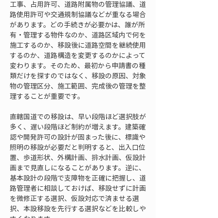
工事、占用許可、道路附属物の管理協議、道
路使用許可や交通規制協議などが重なる場合
があります。どの手続きが必要かは、誰が所
有・管理する物件なのか、道路区域内で何を
施工するのか、移設後に道路空間を継続使用
するのか、道路構造を変更するのかによって
変わります。そのため、最初から申請書の種
類だけを探すのではなく、移設の原因、対象
物の管理区分、施工範囲、完成後の管理を整
理することが重要です。
直轄国道での移設は、早い段階ほど選択肢が
多く、遅い段階ほど制約が増えます。建築確
認や開発許可の設計が固まった後に、標識や
照明の移設が必要だと判明すると、出入口位
置、歩道形状、外構計画、排水計画、仮設計
画まで見直しになることがあります。逆に、
基本設計の段階で支障物を正確に把握し、道
路管理者に相談しておけば、移設せずに計画
を微修正する選択、仮設対応で済ませる選
択、本設移設を先行する選択などを比較しや