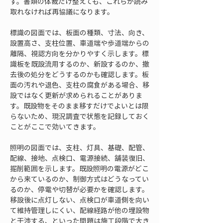
す。書類の体裁だけ整えても、これらが読み
取れなければ再協議になります。
標識の図面では、板面の種類、寸法、向き、
設置高さ、支柱位置、車道端や歩道端からの
離隔、視認方向を分かりやすく示します。標
識板を既設流用するのか、新設するのか、撤
去後の処分をどうするのかも確認します。板
面の汚れや退色、支柱の腐食がある場合、移
設ではなく更新が求められることがありま
す。既設物をそのまま移すだけでよいとは限
らないため、現況調査で状態を記録しておく
ことがここで効いてきます。
照明の図面では、支柱、灯具、基礎、配管、
配線、接地、点検口、電源接続、舗装復旧、
掘削範囲を示します。既設照明の電源がどこ
から来ているのか、制御方式はどうなってい
るのか、停電や切替が必要かを確認します。
移設後に点灯しない、点検口が車道側を向い
て維持管理しにくい、配線経路が他の埋設物
と干渉する、といった問題は施工段階で大き