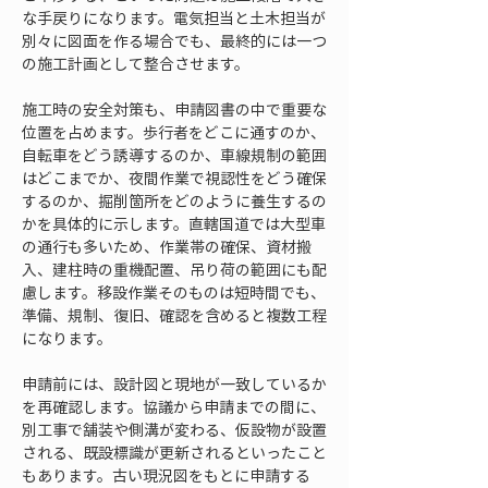
な手戻りになります。電気担当と土木担当が
別々に図面を作る場合でも、最終的には一つ
の施工計画として整合させます。
施工時の安全対策も、申請図書の中で重要な
位置を占めます。歩行者をどこに通すのか、
自転車をどう誘導するのか、車線規制の範囲
はどこまでか、夜間作業で視認性をどう確保
するのか、掘削箇所をどのように養生するの
かを具体的に示します。直轄国道では大型車
の通行も多いため、作業帯の確保、資材搬
入、建柱時の重機配置、吊り荷の範囲にも配
慮します。移設作業そのものは短時間でも、
準備、規制、復旧、確認を含めると複数工程
になります。
申請前には、設計図と現地が一致しているか
を再確認します。協議から申請までの間に、
別工事で舗装や側溝が変わる、仮設物が設置
される、既設標識が更新されるといったこと
もあります。古い現況図をもとに申請する