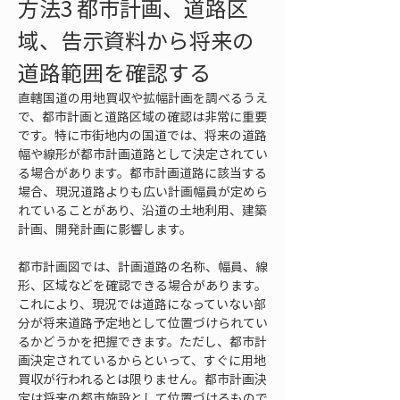
方法3 都市計画、道路区
域、告示資料から将来の
道路範囲を確認する
直轄国道の用地買収や拡幅計画を調べるうえ
で、都市計画と道路区域の確認は非常に重要
です。特に市街地内の国道では、将来の道路
幅や線形が都市計画道路として決定されてい
る場合があります。都市計画道路に該当する
場合、現況道路よりも広い計画幅員が定めら
れていることがあり、沿道の土地利用、建築
計画、開発計画に影響します。
都市計画図では、計画道路の名称、幅員、線
形、区域などを確認できる場合があります。
これにより、現況では道路になっていない部
分が将来道路予定地として位置づけられてい
るかどうかを把握できます。ただし、都市計
画決定されているからといって、すぐに用地
買収が行われるとは限りません。都市計画決
定は将来の都市施設として位置づけるもので