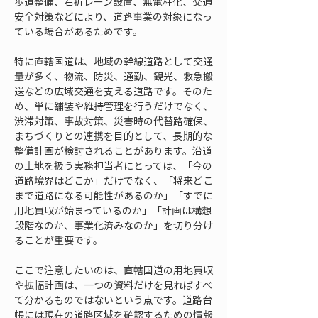
歩道整備、右折レーン設置、無電柱化、交通
安全対策などにより、道路事業の対象になっ
ている場合があるためです。
特に直轄国道は、地域の幹線道路として交通
量が多く、物流、防災、通勤、観光、救急搬
送などの広域交通を支える道路です。そのた
め、単に舗装や維持管理を行うだけでなく、
渋滞対策、事故対策、災害時の代替路確保、
まちづくりとの連携を目的として、長期的な
整備計画が検討されることがあります。沿道
の土地を扱う実務担当者にとっては、「今の
道路境界はどこか」だけでなく、「将来どこ
まで道路になる可能性があるのか」「すでに
用地買収が始まっているのか」「計画は構想
段階なのか、事業化済みなのか」を切り分け
ることが重要です。
ここで注意したいのは、直轄国道の用地買収
や拡幅計画は、一つの資料だけを見ればすべ
て分かるものではないという点です。道路台
帳には現在の道路区域を確認するための情報