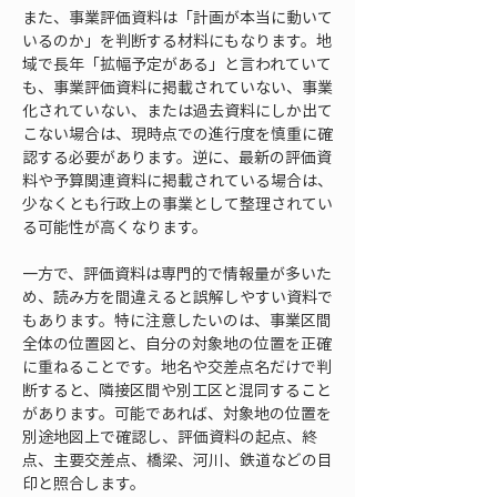
また、事業評価資料は「計画が本当に動いて
いるのか」を判断する材料にもなります。地
域で長年「拡幅予定がある」と言われていて
も、事業評価資料に掲載されていない、事業
化されていない、または過去資料にしか出て
こない場合は、現時点での進行度を慎重に確
認する必要があります。逆に、最新の評価資
料や予算関連資料に掲載されている場合は、
少なくとも行政上の事業として整理されてい
る可能性が高くなります。
一方で、評価資料は専門的で情報量が多いた
め、読み方を間違えると誤解しやすい資料で
もあります。特に注意したいのは、事業区間
全体の位置図と、自分の対象地の位置を正確
に重ねることです。地名や交差点名だけで判
断すると、隣接区間や別工区と混同すること
があります。可能であれば、対象地の位置を
別途地図上で確認し、評価資料の起点、終
点、主要交差点、橋梁、河川、鉄道などの目
印と照合します。