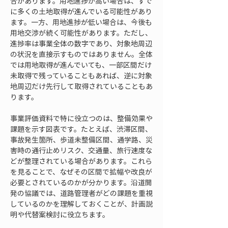
合があります。用地進捗が高い場合は、すで
に多くの土地取得が進んでいる可能性があり
ます。一方、用地進捗が低い場合は、今後も
用地交渉が続く可能性があります。ただし、
進捗率は事業全体の数字であり、対象地周辺
の状況を直接示すものではありません。全体
では用地取得が進んでいても、一部区間だけ
未取得で残っていることもあれば、逆に対象
地周辺だけ先行して取得されていることもあ
ります。
事業評価資料で特に役立つのは、整備効果や
課題を示す図表です。たとえば、渋滞区間、
事故発生箇所、歩道未整備区間、通学路、災
害時の通行止めリスク、交通量、旅行速度な
どが整理されている場合があります。これら
を見ることで、なぜその区間で拡幅や改良が
必要とされているのかが分かります。沿道開
発の協議では、道路管理者がどの課題を重視
しているのかを理解しておくことが、計画説
明や代替案検討に役立ちます。