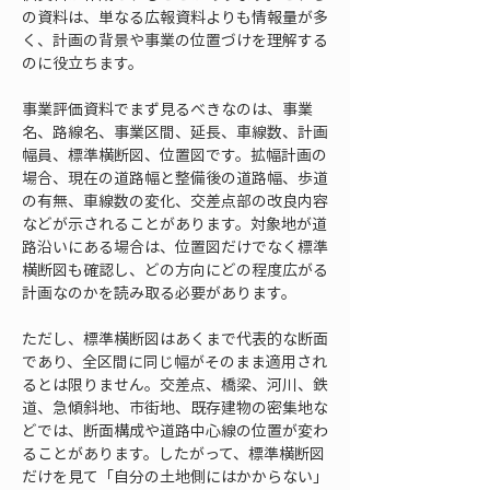
の資料は、単なる広報資料よりも情報量が多
く、計画の背景や事業の位置づけを理解する
のに役立ちます。
事業評価資料でまず見るべきなのは、事業
名、路線名、事業区間、延長、車線数、計画
幅員、標準横断図、位置図です。拡幅計画の
場合、現在の道路幅と整備後の道路幅、歩道
の有無、車線数の変化、交差点部の改良内容
などが示されることがあります。対象地が道
路沿いにある場合は、位置図だけでなく標準
横断図も確認し、どの方向にどの程度広がる
計画なのかを読み取る必要があります。
ただし、標準横断図はあくまで代表的な断面
であり、全区間に同じ幅がそのまま適用され
るとは限りません。交差点、橋梁、河川、鉄
道、急傾斜地、市街地、既存建物の密集地な
どでは、断面構成や道路中心線の位置が変わ
ることがあります。したがって、標準横断図
だけを見て「自分の土地側にはかからない」