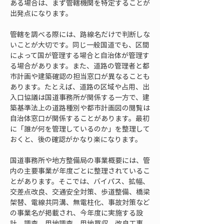
ある場合は、まず管轄機関を特定することが
出発点になります。
管轄を調べる際には、路線名だけで判断しな
いことが大切です。同じ一般国道でも、区間
によって国が管理する場合と自治体が管理す
る場合があります。また、道路の管理者と都
市計画や建築確認の担当窓口が異なることも
あります。たとえば、道路の区域や占用、出
入口協議は国道事務所が関係する一方で、建
築基準法上の道路種別や都市計画図の閲覧は
自治体窓口が関係することがあります。最初
に「誰が何を管理しているのか」を整理して
おくと、後の確認がかなり楽になります。
国道事務所や地方整備局の事業概要には、管
内の主要事業が年度ごとに整理されているこ
とがあります。そこでは、バイパス、拡幅、
交差点改良、交通安全対策、歩道整備、橋梁
架替、電線共同溝、無電柱化、事故対策など
の事業名が掲載され、今年度に実施する設
計、調査、用地調査、用地買収、改良工事、