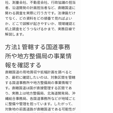
社、測量会社、不動産会社、行政協議の担当
者、沿道開発の計画担当者など、直轄国道に
関わる調査を実際に行う方です。法律論だけ
でなく、どの資料をどの順番で見ればよい
か、どこで誤解が起きやすいか、現場確認と
机上調査をどうつなげるかまで、実務目線で
解説します。
方法1 管轄する国道事務
所や地方整備局の事業情
報を確認する
直轄国道の用地買収や拡幅計画を調べると
き、最初に確認したいのは、対象区間を管轄
する国道事務所や地方整備局の事業情報で
す。直轄国道は国が直接管理する区間であ
り、実務上は地方整備局、北海道開発局、沖
縄総合事務局、各国道事務所などが地域ごと
に整備や管理を担っています。したがって、
対象地の前面道路が直轄国道である可能性が