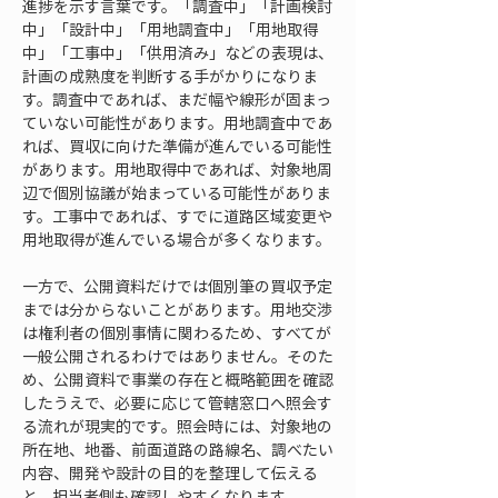
進捗を示す言葉です。「調査中」「計画検討
中」「設計中」「用地調査中」「用地取得
中」「工事中」「供用済み」などの表現は、
計画の成熟度を判断する手がかりになりま
す。調査中であれば、まだ幅や線形が固まっ
ていない可能性があります。用地調査中であ
れば、買収に向けた準備が進んでいる可能性
があります。用地取得中であれば、対象地周
辺で個別協議が始まっている可能性がありま
す。工事中であれば、すでに道路区域変更や
用地取得が進んでいる場合が多くなります。
一方で、公開資料だけでは個別筆の買収予定
までは分からないことがあります。用地交渉
は権利者の個別事情に関わるため、すべてが
一般公開されるわけではありません。そのた
め、公開資料で事業の存在と概略範囲を確認
したうえで、必要に応じて管轄窓口へ照会す
る流れが現実的です。照会時には、対象地の
所在地、地番、前面道路の路線名、調べたい
内容、開発や設計の目的を整理して伝える
と、担当者側も確認しやすくなります。