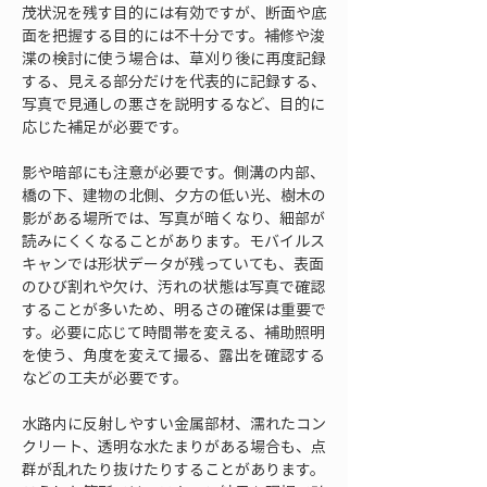
茂状況を残す目的には有効ですが、断面や底
面を把握する目的には不十分です。補修や浚
渫の検討に使う場合は、草刈り後に再度記録
する、見える部分だけを代表的に記録する、
写真で見通しの悪さを説明するなど、目的に
応じた補足が必要です。
影や暗部にも注意が必要です。側溝の内部、
橋の下、建物の北側、夕方の低い光、樹木の
影がある場所では、写真が暗くなり、細部が
読みにくくなることがあります。モバイルス
キャンでは形状データが残っていても、表面
のひび割れや欠け、汚れの状態は写真で確認
することが多いため、明るさの確保は重要で
す。必要に応じて時間帯を変える、補助照明
を使う、角度を変えて撮る、露出を確認する
などの工夫が必要です。
水路内に反射しやすい金属部材、濡れたコン
クリート、透明な水たまりがある場合も、点
群が乱れたり抜けたりすることがあります。