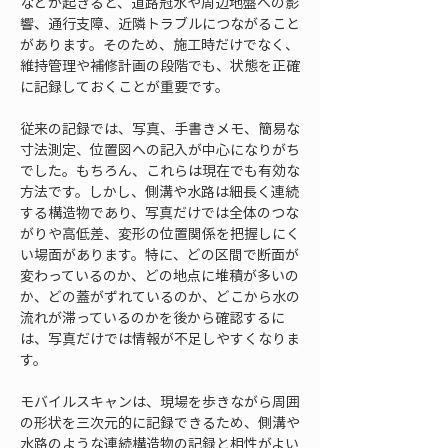
などが起きると、道路冠水や周辺地盤への影
響、通行支障、近隣トラブルにつながること
があります。そのため、施工時だけでなく、
維持管理や補修計画の段階でも、状態を正確
に記録しておくことが重要です。
従来の記録では、写真、手書きメモ、簡易な
寸法測定、位置図への記入が中心になりがち
でした。もちろん、これらは現在でも有効な
方法です。しかし、側溝や水路は細長く連続
する構造物であり、写真だけでは全体のつな
がりや高低差、変形の位置関係を把握しにく
い場面があります。特に、どの区間で断面が
変わっているのか、どの地点に堆積が多いの
か、どの蓋がずれているのか、どこから水の
流れが滞っているのかを後から確認するに
は、写真だけでは情報が不足しやすくなりま
す。
モバイルスキャンは、現場を歩きながら周囲
の形状を三次元的に記録できるため、側溝や
水路のような連続構造物の記録と相性がよい