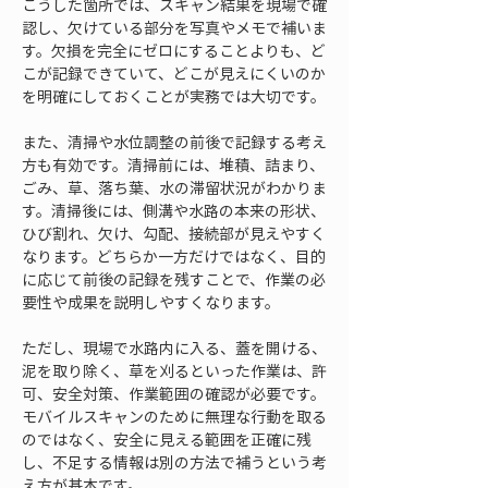
こうした箇所では、スキャン結果を現場で確
認し、欠けている部分を写真やメモで補いま
す。欠損を完全にゼロにすることよりも、ど
こが記録できていて、どこが見えにくいのか
を明確にしておくことが実務では大切です。
また、清掃や水位調整の前後で記録する考え
方も有効です。清掃前には、堆積、詰まり、
ごみ、草、落ち葉、水の滞留状況がわかりま
す。清掃後には、側溝や水路の本来の形状、
ひび割れ、欠け、勾配、接続部が見えやすく
なります。どちらか一方だけではなく、目的
に応じて前後の記録を残すことで、作業の必
要性や成果を説明しやすくなります。
ただし、現場で水路内に入る、蓋を開ける、
泥を取り除く、草を刈るといった作業は、許
可、安全対策、作業範囲の確認が必要です。
モバイルスキャンのために無理な行動を取る
のではなく、安全に見える範囲を正確に残
し、不足する情報は別の方法で補うという考
え方が基本です。