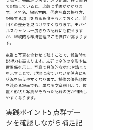
う場合、毎回違う角度、違う範囲、違う命名
で記録していると、比較に手間がかかりま
す。区間名、撮影方向、代表写真の撮り方、
記録する項目をある程度そろえておくと、前
回との差分を見つけやすくなります。モバイ
ルスキャンは一度きりの記録にも使えます
が、継続的な維持管理でこそ価値が高まりま
す。
点群と写真を合わせて残すことで、報告時の
説得力も高まります。点群で全体の変形や位
置関係を示し、写真で具体的な劣化や詰まり
を示すことで、現場に来ていない関係者にも
状況を伝えやすくなります。補修の優先順位
を決める場面でも、単なる文章説明より、位
置と形状と写真がそろった記録の方が判断し
やすくなります。
実践ポイント5 点群デー
タを確認しながら補足記