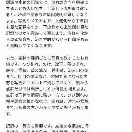
側溝や水路の記録では、流れの方向を明確に
することも大切です。上流と下流を取り違え
ると、堆積や詰まりの原因説明が難しくなり
ます。写真やメモの中で、上流側から下流側
を見た記録なのか、下流側から上流側を見た
記録なのかを意識して残します。点群を後か
ら見る場合も、流れ方向がわかる目印がある
と判断しやすくなります。
また、変状の種類ごとに写真を残すことも有
効です。ひび割れ、欠け、沈下、蓋のずれ、
段差、堆積、草の繁茂、越水跡、流入口の詰
まり、吐口の閉塞など、現場で気になった内
容を写真とコメントで残しておくと、後から
点群だけでは判断しにくい情報を補えます。
点群は形状の把握に強い一方で、ひび割れの
幅や表面の細かな劣化、濡れ跡、汚れの種類
までは写真の方がわかりやすい場合がありま
す。
記録の一貫性も重要です。点検を定期的に行