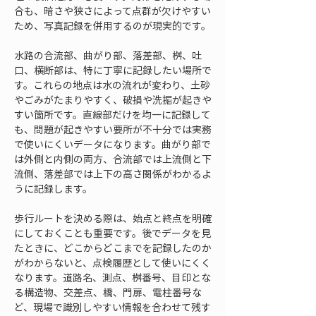
合も、暗さや狭さによって点群が欠けやすい
ため、写真記録を併用するのが現実的です。
水路の合流部、曲がり部、落差部、桝、吐
口、横断部は、特に丁寧に記録したい場所で
す。これらの地点は水の流れが変わり、土砂
やごみがたまりやすく、破損や洗掘が起きや
すい箇所です。直線部だけを均一に記録して
も、問題が起きやすい要所が不十分では実務
で使いにくいデータになります。曲がり部で
は外側と内側の両方、合流部では上流側と下
流側、落差部では上下の高さ関係がわかるよ
うに記録します。
歩行ルートを決める際は、始点と終点を明確
にしておくことも重要です。後でデータを見
たときに、どこからどこまでを記録したのか
がわからないと、点検履歴として使いにくく
なります。道路名、測点、桝番号、目印とな
る構造物、交差点、橋、門扉、電柱番号な
ど、現場で識別しやすい情報を合わせて残す