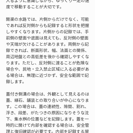
入るように意識しながら、ゆっくり一定の速
度で移動することが大切です。
開渠の水路では、片側からだけでなく、可能
であれば反対側からも記録すると形状を把握
しやすくなります。片側からの記録では、手
前側の壁面や底面は見えても、反対側の壁面
や天端が欠けることがあります。両側から記
録できれば、断面形状、幅、法面との関係、
周辺地盤との高低差を後から確認しやすくな
ります。ただし、反対側に渡ることが危険な
場合や、民地・立入禁止区域に入る必要があ
る場合は、無理に近づかず、安全な範囲で記
録します。
蓋付き側溝の場合は、外観として見えるのは
蓋、縁石、舗装との取り合いが中心になりま
す。この場合は、蓋の連続性、隙間、割れ、
浮き、段差、がたつきの原因になりそうな沈
下、集水桝の位置などを記録します。蓋を一
時的に開けて内部を確認する場合は、安全管
理と復旧確認が必要です。内部を記録する場