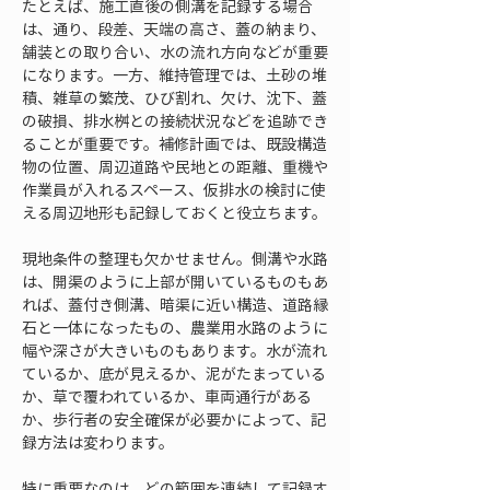
たとえば、施工直後の側溝を記録する場合
は、通り、段差、天端の高さ、蓋の納まり、
舗装との取り合い、水の流れ方向などが重要
になります。一方、維持管理では、土砂の堆
積、雑草の繁茂、ひび割れ、欠け、沈下、蓋
の破損、排水桝との接続状況などを追跡でき
ることが重要です。補修計画では、既設構造
物の位置、周辺道路や民地との距離、重機や
作業員が入れるスペース、仮排水の検討に使
える周辺地形も記録しておくと役立ちます。
現地条件の整理も欠かせません。側溝や水路
は、開渠のように上部が開いているものもあ
れば、蓋付き側溝、暗渠に近い構造、道路縁
石と一体になったもの、農業用水路のように
幅や深さが大きいものもあります。水が流れ
ているか、底が見えるか、泥がたまっている
か、草で覆われているか、車両通行がある
か、歩行者の安全確保が必要かによって、記
録方法は変わります。
特に重要なのは、どの範囲を連続して記録す