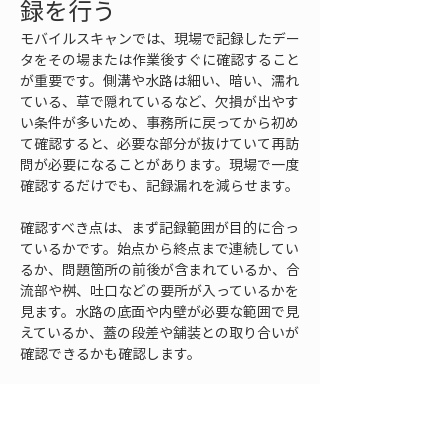
録を行う
モバイルスキャンでは、現場で記録したデー
タをその場または作業後すぐに確認すること
が重要です。側溝や水路は細い、暗い、濡れ
ている、草で隠れているなど、欠損が出やす
い条件が多いため、事務所に戻ってから初め
て確認すると、必要な部分が抜けていて再訪
問が必要になることがあります。現場で一度
確認するだけでも、記録漏れを減らせます。
確認すべき点は、まず記録範囲が目的に合っ
ているかです。始点から終点まで連続してい
るか、問題箇所の前後が含まれているか、合
流部や桝、吐口などの要所が入っているかを
見ます。水路の底面や内壁が必要な範囲で見
えているか、蓋の段差や舗装との取り合いが
確認できるかも確認します。
次に、点群の密度や欠損を確認します。側溝
の天端だけが記録され、内部がほとんど取れ
ていない場合は、角度を変えて補足する必要