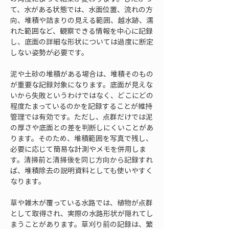
て、水がある状態では、水面位置、流れの方
向、堆積や詰まりの見える範囲、越水跡、濡
れた範囲など、観察できる情報を中心に記録
し、底面の詳細な形状については過度に断定
しない姿勢が必要です。
泥や土砂の堆積がある場合は、堆積そのもの
が重要な記録対象になります。底面が見えな
いから失敗というわけではなく、どこにどの
程度たまっているのかを記録することが維持
管理では有効です。ただし、点群だけでは泥
の厚さや底面との差を判断しにくいことがあ
ります。そのため、堆積範囲を写真で残し、
必要に応じて簡易な計測やメモを併用しま
す。清掃前と清掃後を同じ方向から記録すれ
ば、堆積除去の説明資料としても使いやすく
なります。
草や雑木が覆っている水路では、植物が点群
として取得され、実際の水路形状が隠れてし
まうことがあります。草刈り前の記録は、繁