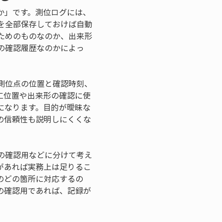
か」です。測位ログには、
を全部保存しておけば自動
ためのものなのか、出来形
の確認履歴なのかによっ
測位点の位置と確認時刻、
工位置や出来形の確認に使
になります。目的が曖昧な
の信頼性も説明しにくくな
の確認用などに分けて考え
があれば実務上は足りるこ
のどの箇所に対応するの
の確認用であれば、記録が
。