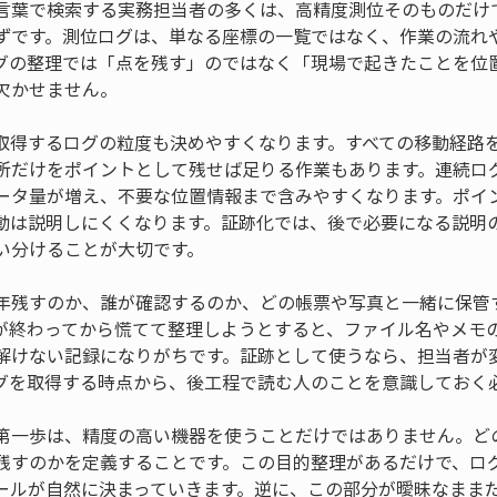
言葉で検索する実務担当者の多くは、高精度測位そのものだけ
ずです。測位ログは、単なる座標の一覧ではなく、作業の流れ
グの整理では「点を残す」のではなく「現場で起きたことを位
欠かせません。
取得するログの粒度も決めやすくなります。すべての移動経路
所だけをポイントとして残せば足りる作業もあります。連続ロ
ータ量が増え、不要な位置情報まで含みやすくなります。ポイ
動は説明しにくくなります。証跡化では、後で必要になる説明
い分けることが大切です。
年残すのか、誰が確認するのか、どの帳票や写真と一緒に保管
が終わってから慌てて整理しようとすると、ファイル名やメモ
解けない記録になりがちです。証跡として使うなら、担当者が
グを取得する時点から、後工程で読む人のことを意識しておく
第一歩は、精度の高い機器を使うことだけではありません。ど
残すのかを定義することです。この目的整理があるだけで、ロ
ールが自然に決まっていきます。逆に、この部分が曖昧なまま