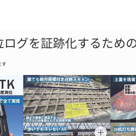
ne
LiDAR
ドローン
360
ソーラー
位ログを証跡化するための
ます