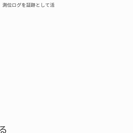
。測位ログを証跡として活
る