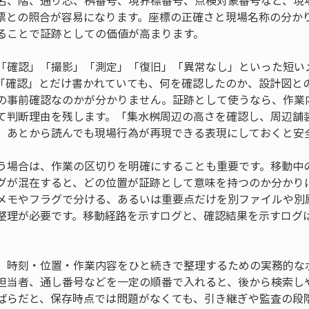
名、階、通り芯、桝番号、境界標番号、点検対象番号など、現
票との照合が容易になります。座標の正確さと現場名称の分か
ることで証跡としての価値が高まります。
「確認」「撮影」「測定」「復旧」「異常なし」といった短い
「確認」とだけ書かれていても、何を確認したのか、設計図と
の事前確認なのかが分かりません。証跡として使うなら、作業
て判断理由を残します。「集水桝周辺の高さを確認し、周辺舗
、あとから読んでも現場行為が再現できる表現にしておくと安
う場合は、作業の区切りを明確にすることも重要です。移動中
グが混在すると、どの位置が証跡として意味を持つのか分かり
メモやフラグで分ける、あるいは重要点だけを別ファイルや別
整理が必要です。移動経路を示すログと、確認結果を示すログ
、時刻・位置・作業内容をひと続きで整理するための実務的な
担当者、通し番号などを一定の順番で入れると、後から検索し
ばらだと、保存時点では問題がなくても、引き継ぎや監査の段