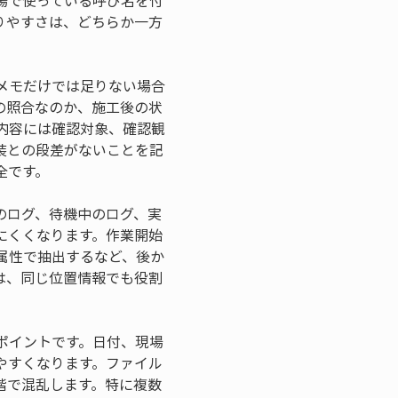
場で使っている呼び名を付
りやすさは、どちらか一方
メモだけでは足りない場合
の照合なのか、施工後の状
内容には確認対象、確認観
装との段差がないことを記
全です。
のログ、待機中のログ、実
にくくなります。作業開始
属性で抽出するなど、後か
は、同じ位置情報でも役割
ポイントです。日付、現場
やすくなります。ファイル
階で混乱します。特に複数