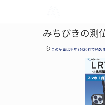
LRTK
Pho
みちびきの測
この記事は平均7分30秒で読め