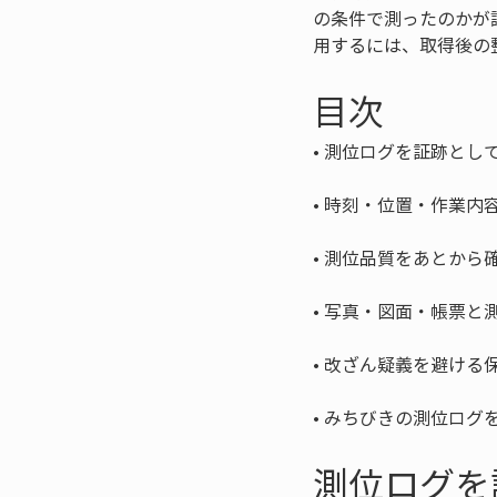
の条件で測ったのかが
用するには、取得後の
目次
• 
• 
• 
• 
• 
• 
みちびきの測位ログ
測位ログを