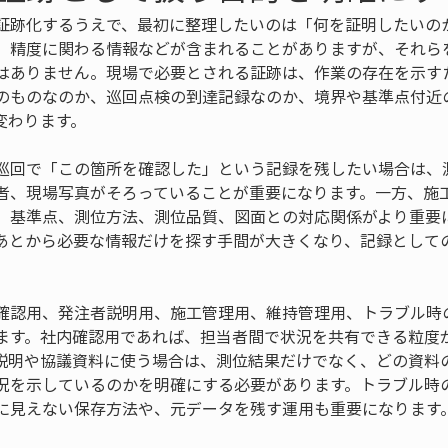
証跡化するうえで、最初に整理したいのは「何を証明したいの
、精度に関わる情報などが含まれることがありますが、それら
はありません。現場で必要とされる証跡は、作業の存在を示す
のものなのか、巡回点検の到達記録なのか、境界や基準点付近
変わります。
巡回で「この箇所を確認した」という記録を残したい場合は、
者、現場写真がそろっていることが重要になります。一方、施
、基準点、測位方法、測位品質、図面との対応関係がより重要
あとから必要な情報だけを探す手間が大きくなり、記録として
確認用、発注者説明用、施工管理用、維持管理用、トラブル時
ます。社内確認用であれば、担当者間で状況を共有できる粒度
説明や協議資料に使う場合は、測位結果だけでなく、どの資料
況を示しているのかを明確にする必要があります。トラブル時
に見えない保存方法や、元データを残す運用も重要になります