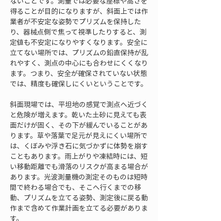
ないことです。測量では必要な座標や高さを
得ることが目的になりますが、斜面上では作
業者が不安定な姿勢でプリズムを保持した
り、器械点側で焦って視準したりすると、測
定値も不安定になりやすくなります。安全に
立てない場所では、プリズムの鉛直保持が乱
れやすく、測点の中心にも合わせにくくなり
ます。つまり、安全が確保されていない状態
では、精度も確保しにくいということです。
斜面現場では、平坦地の感覚で測点へ近づく
と危険が増えます。乾いた土砂に見えても表
面だけが固く、その下が緩んでいることがあ
ります。草や落葉で足元が見えにくい場所で
は、くぼみや浮き石に気づかずに体勢を崩す
こともあります。雨上がりや凍結時には、短
い移動距離でも滑落のリスクが高まる場合が
あります。光波測量機の測定そのものは短時
間で終わる場合でも、そこへ行くまでの移
動、プリズムを立てる姿勢、測定後に戻る動
作まで含めて作業計画を立てる必要がありま
す。