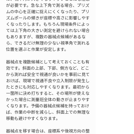
が必要です。急な上下角で測る場合、プリズ
ムの中心を正確に捉えにくくなったり、プリ
ズムポールの傾きが座標や高さに影響しやす
くなったりします。もちろん現場条件によっ
ては上下角の大きい測定を避けられない場合
もありますが、複数の器械点候補があるな
ら、できるだけ無理の少ない視準角で測れる
位置を選ぶと作業が安定します。
器械点を複数候補として考えておくことも有
効です。斜面の上部、下部、側方など、どこ
から測れば安全で視通が良いかを事前に見て
おけば、現場で視通不良や立入制限が発生し
たときにも対応しやすくなります。最初から
一箇所に決め打ちすると、その場所が使えな
かった場合に測量班全体の動きが止まりやす
くなります。予備の器械点候補を持っておけ
ば、作業の中断を減らし、斜面上での無理な
移動も避けやすくなります。
器械点を移す場合は、座標系や後視方向の整