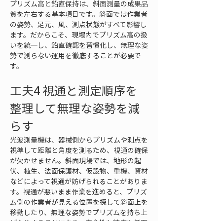
プリズム高と鉛直保持は、斜面測量の成果品
質を左右する基本項目です。斜面では作業者
の姿勢、足元、風、測点状態がすべて影響し
ます。だからこそ、現場内でプリズム高の扱
いを統一し、鉛直確認を習慣化し、無理な姿
勢で測らない運用を徹底することが必要で
す。
工夫4 視通と測定順序を
整理して無理な姿勢を減
らす
光波測量機は、器械側からプリズムや測点を
視準して距離と角度を測るため、視通の確保
が欠かせません。斜面現場では、地形の起
伏、植生、法面保護材、仮設物、重機、資材
などによって視通が妨げられることがありま
す。視通が悪いまま作業を進めると、プリズ
ム側の作業者が見える位置を探して斜面上を
移動したり、無理な姿勢でプリズムを持ち上