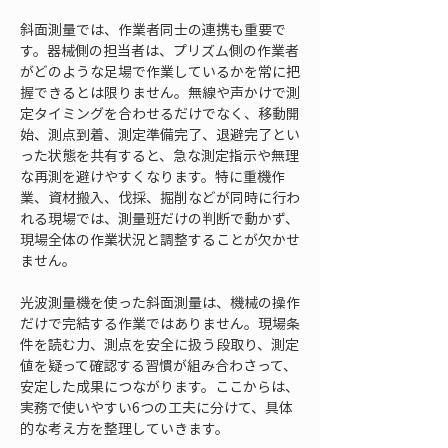
斜面測量では、作業者同士の連携も重要で
す。器械側の担当者は、プリズム側の作業者
がどのような足場で作業しているかを常に把
握できるとは限りません。無線や声かけで測
定タイミングを合わせるだけでなく、移動開
始、測点到着、測定準備完了、退避完了とい
った状態を共有すると、急な測定指示や無理
な再測を避けやすくなります。特に重機作
業、資材搬入、伐採、掘削などが同時に行わ
れる現場では、測量班だけの判断で動かず、
現場全体の作業状況と調整することが欠かせ
ません。
光波測量機を使った斜面測量は、機械の操作
だけで完結する作業ではありません。現場条
件を読む力、測点を安全に扱う段取り、測定
値を疑って確認する習慣が組み合わさって、
安定した成果につながります。ここからは、
実務で使いやすい6つの工夫に分けて、具体
的な考え方を整理していきます。