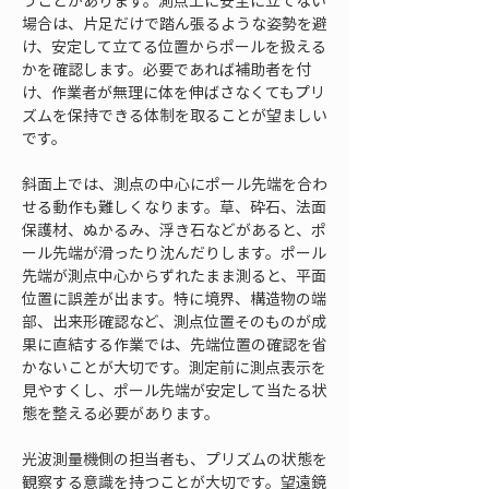
うことがあります。測点上に安全に立てない
場合は、片足だけで踏ん張るような姿勢を避
け、安定して立てる位置からポールを扱える
かを確認します。必要であれば補助者を付
け、作業者が無理に体を伸ばさなくてもプリ
ズムを保持できる体制を取ることが望ましい
です。
斜面上では、測点の中心にポール先端を合わ
せる動作も難しくなります。草、砕石、法面
保護材、ぬかるみ、浮き石などがあると、ポ
ール先端が滑ったり沈んだりします。ポール
先端が測点中心からずれたまま測ると、平面
位置に誤差が出ます。特に境界、構造物の端
部、出来形確認など、測点位置そのものが成
果に直結する作業では、先端位置の確認を省
かないことが大切です。測定前に測点表示を
見やすくし、ポール先端が安定して当たる状
態を整える必要があります。
光波測量機側の担当者も、プリズムの状態を
観察する意識を持つことが大切です。望遠鏡