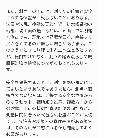
また、斜面上の測点は、測りたい位置と安全
に立てる位置が一致しないことがあります。
法肩や法尻、擁壁の天端付近、排水構造物の
端部、切土面の途中などは、図面上では明確
な測点でも、現地では足場が悪く、直接プリ
ズムを立てるのが難しい場合があります。こ
のようなときに無理に測点上へ立とうとする
と、転倒だけでなく、測点の踏み荒らしや既
設構造物の損傷につながるおそれもありま
す。
安全を優先することは、測定をあいまいにし
てよいという意味ではありません。測点へ直
接立てない場合は、近接する安全な位置から
のオフセット、補助点の設置、複数方向から
の確認、測点の状態写真や記録の追加など、
測量目的に合った代替方法を選ぶことが大切
です。発注者や現場内の管理基準がある場合
は、その方法が許容されるかも確認しておく
必要があります。