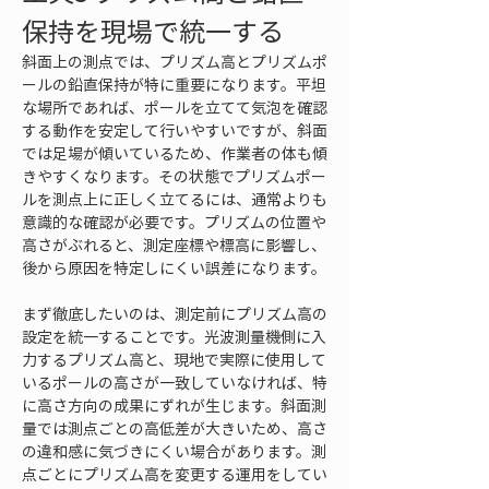
保持を現場で統一する
斜面上の測点では、プリズム高とプリズムポ
ールの鉛直保持が特に重要になります。平坦
な場所であれば、ポールを立てて気泡を確認
する動作を安定して行いやすいですが、斜面
では足場が傾いているため、作業者の体も傾
きやすくなります。その状態でプリズムポー
ルを測点上に正しく立てるには、通常よりも
意識的な確認が必要です。プリズムの位置や
高さがぶれると、測定座標や標高に影響し、
後から原因を特定しにくい誤差になります。
まず徹底したいのは、測定前にプリズム高の
設定を統一することです。光波測量機側に入
力するプリズム高と、現地で実際に使用して
いるポールの高さが一致していなければ、特
に高さ方向の成果にずれが生じます。斜面測
量では測点ごとの高低差が大きいため、高さ
の違和感に気づきにくい場合があります。測
点ごとにプリズム高を変更する運用をしてい