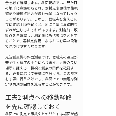
合を必ず確認します。斜面現場では、見た目
の地形に意識を取られ、器械点変更後の後視
確認や既知点照合が流れ作業になってしまう
ことがあります。しかし、器械点を変えるた
びに確認手順を省くと、測点全体に系統的な
ずれが生じるおそれがあります。測定前に既
知点を再確認し、測定後にも代表点を照合す
ることで、器械点変更によるミスを早い段階
で見つけやすくなります。
光波測量機の斜面測量では、器械点の選定が
安全性と精度の土台になります。足場の良い
場所に据える、後視と測点の関係を確認す
る、必要に応じて器械点を分ける。この基本
を丁寧に行うだけでも、斜面上での無理な測
定や再測の回数を減らすことができます。
工夫2 測点への移動経路
を先に確認しておく
斜面上の測点で事故やヒヤリとする場面が起