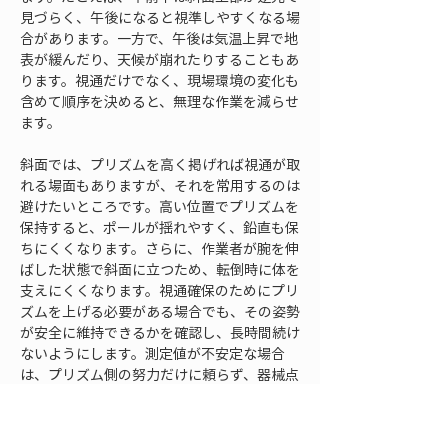
見づらく、午後になると視準しやすくなる場
合があります。一方で、午後は気温上昇で地
表が緩んだり、天候が崩れたりすることもあ
ります。視通だけでなく、現場環境の変化も
含めて順序を決めると、無理な作業を減らせ
ます。
斜面では、プリズムを高く掲げれば視通が取
れる場面もありますが、それを常用するのは
避けたいところです。高い位置でプリズムを
保持すると、ポールが揺れやすく、鉛直も保
ちにくくなります。さらに、作業者が腕を伸
ばした状態で斜面に立つため、転倒時に体を
支えにくくなります。視通確保のためにプリ
ズムを上げる必要がある場合でも、その姿勢
が安全に維持できるかを確認し、長時間続け
ないようにします。測定値が不安定な場合
は、プリズム側の努力だけに頼らず、器械点
や測定方法の見直しを優先することが大切で
す。