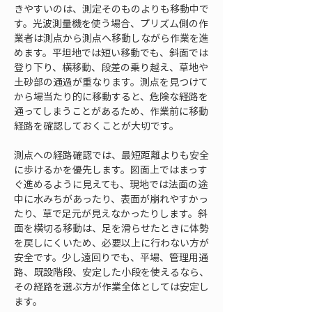
きやすいのは、測定そのものよりも移動中で
す。光波測量機を使う場合、プリズム側の作
業者は測点から測点へ移動しながら作業を進
めます。平坦地では短い移動でも、斜面では
登り下り、横移動、段差の乗り越え、草地や
土砂部の通過が重なります。測点を見つけて
から場当たり的に移動すると、危険な経路を
通ってしまうことがあるため、作業前に移動
経路を確認しておくことが大切です。
測点への経路確認では、最短距離よりも安全
に歩けるかを優先します。図面上ではまっす
ぐ進めるように見えても、現地では法面の途
中に水みちがあったり、表面が崩れやすかっ
たり、草で足元が見えなかったりします。斜
面を横切る移動は、足を滑らせたときに体勢
を戻しにくいため、必要以上に行わない方が
安全です。少し遠回りでも、平場、管理用通
路、既設階段、安定した小段を使えるなら、
その経路を選ぶ方が作業全体としては安定し
ます。