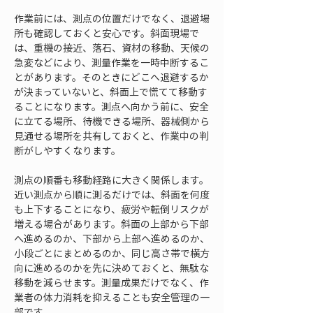
作業前には、測点の位置だけでなく、退避場
所も確認しておくと安心です。斜面現場で
は、重機の接近、落石、資材の移動、天候の
急変などにより、測量作業を一時中断するこ
とがあります。そのときにどこへ退避するか
が決まっていないと、斜面上で慌てて移動す
ることになります。測点へ向かう前に、安全
に立てる場所、待機できる場所、器械側から
見通せる場所を共有しておくと、作業中の判
断がしやすくなります。
測点の順番も移動経路に大きく関係します。
近い測点から順に測るだけでは、斜面を何度
も上下することになり、疲労や転倒リスクが
増える場合があります。斜面の上部から下部
へ進めるのか、下部から上部へ進めるのか、
小段ごとにまとめるのか、同じ高さ帯で横方
向に進めるのかを先に決めておくと、無駄な
移動を減らせます。測量成果だけでなく、作
業者の体力消耗を抑えることも安全管理の一
部です。