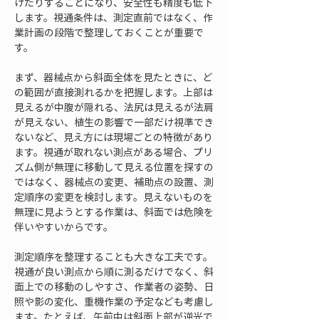
げたりすることになり、安全性も精度も低下
します。視通条件は、測定直前ではなく、作
業計画の段階で整理しておくことが重要で
す。
まず、器械点から斜面全体を見たときに、ど
の範囲が直接測れるかを把握します。上部は
見えるが中腹が隠れる、法尻は見えるが法肩
が見えない、植生の影響で一部だけ視準でき
ないなど、見え方には現場ごとの特徴があり
ます。視通が取れない測点がある場合、プリ
ズム側が無理に移動して見える位置を探すの
ではなく、器械点の変更、補助点の設置、測
定順序の変更を検討します。見えないものを
無理に見ようとする作業は、斜面では危険を
伴いやすいからです。
測定順序を整理することも大きな工夫です。
視通が良い測点から順に測るだけでなく、斜
面上での移動のしやすさ、作業者の姿勢、日
照や影の変化、重機作業の予定なども考慮し
ます。たとえば、午前中は斜面上部が逆光で