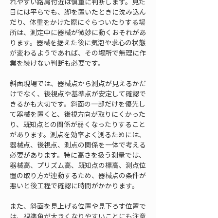
れやすい路肩付近は慎重に判断します。見た
目には平らでも、脚を置いたときに沈み込ん
だり、体重をかけた際にぐらついたりする場
所は、測定中に器械が微妙に動くおそれがあ
ります。器械を据えた後に気泡や求心の状態
が変わるようであれば、その場所で無理に作
業を続けない判断も必要です。
斜面現場では、器械点から測点が見えるかだ
けでなく、後視点や基準点が安定して確認で
きるかも大切です。斜面の一部だけを優先し
て器械を置くと、後視方向が取りにくかった
り、既知点との関係が弱くなったりすること
があります。測点を効率よく測るためには、
器械点、後視点、測点の関係を一体で考える
必要があります。特に高さを扱う測量では、
器械高、プリズム高、既知点の標高、測点位
置の取り方が連動するため、器械点の条件が
悪いと後工程で確認に時間がかかります。
また、斜面を見上げる位置や見下ろす位置で
は、視準角が大きくなりやすいことにも注意