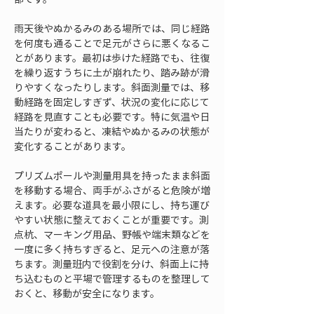
雨天後やぬかるみのある場所では、同じ経路
を何度も通ることで足元がさらに悪くなるこ
とがあります。最初は歩けた経路でも、往復
を繰り返すうちに土が崩れたり、踏み跡が滑
りやすくなったりします。斜面測量では、移
動経路を固定しすぎず、状況の変化に応じて
経路を見直すことも必要です。特に気温や日
当たりが変わると、凍結やぬかるみの状態が
変化することがあります。
プリズムポールや測量用具を持ったまま斜面
を移動する場合、両手がふさがると危険が増
えます。必要な道具を最小限にし、持ち運び
やすい状態に整えておくことが重要です。測
点杭、マーキング用品、野帳や端末類などを
一度に多く持ちすぎると、足元への注意が落
ちます。測量班内で役割を分け、斜面上に持
ち込むものと平場で管理するものを整理して
おくと、移動が安全になります。