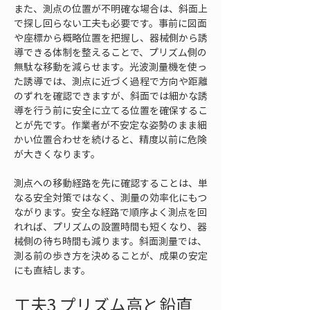
また、測点の位置が不明確な場合は、斜面上
で探し回らない工夫も必要です。事前に図面
や座標から概略位置を把握し、器械側から誘
導できる体制を整えることで、プリズム側の
無駄な移動を減らせます。光波測量機を使っ
た誘導では、測点に近づく過程で方向や距離
のずれを確認できますが、斜面では細かな誘
導を行う前に安全に立てる位置を確保するこ
とが先です。作業者が不安定な姿勢のまま細
かい位置合わせを続けると、精度以前に危険
が大きくなります。
測点への移動経路を先に確認することは、単
なる安全対策ではなく、測量の効率化にもつ
ながります。安全な経路で順序よく測点を回
れれば、プリズムの設置時間も短くなり、器
械側の待ち時間も減ります。斜面測量では、
測る前の歩き方を決めることが、成果の安定
にも直結します。
工夫3 プリズム高と鉛直