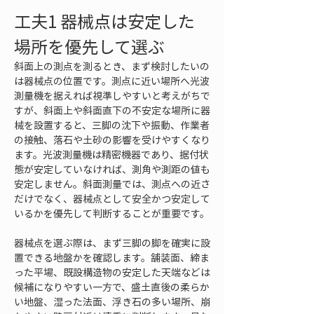
工夫1 器械点は安定した
場所を優先して選ぶ
斜面上の測点を測るとき、まず検討したいの
は器械点の位置です。測点に近い場所へ光波
測量機を据えれば視準しやすいと考えがちで
すが、斜面上や斜面直下の不安定な場所に器
械を設置すると、三脚の沈下や振動、作業者
の接触、落石や土砂の影響を受けやすくなり
ます。光波測量機は精密機器であり、据付状
態が安定していなければ、測角や測距の値も
安定しません。斜面測量では、測点への近さ
だけでなく、器械点として安全かつ安定して
いるかを優先して判断することが重要です。
器械点を選ぶ際は、まず三脚の脚を確実に設
置できる地盤かを確認します。舗装面、締ま
った平場、既設構造物の安定した天端などは
候補になりやすい一方で、盛土直後の柔らか
い地盤、湿った法面、浮き石の多い場所、崩