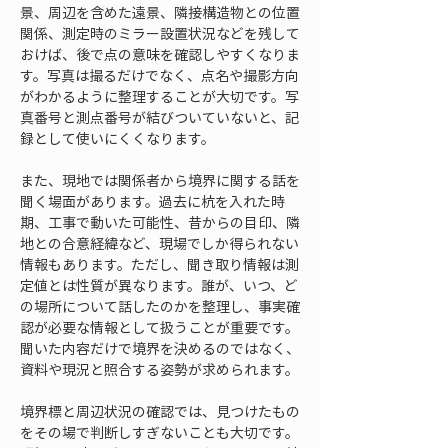
景、周辺を含めた遠景、隣接構造物との位置
関係、測定時のミラー設置状況などを残して
おけば、後で点の意味を確認しやすくなりま
す。写真は撮るだけでなく、点名や撮影方向
がわかるように整理することが大切です。写
真番号と測点番号が結びついていないと、記
録として使いにくくなります。
また、現地では関係者から境界に関する話を
聞く場面があります。過去に杭を入れた時
期、工事で動いた可能性、昔からの目印、隣
地との合意経緯など、現場でしか得られない
情報もあります。ただし、聞き取り情報は測
定値とは性質が異なります。誰が、いつ、ど
の場所について話したのかを整理し、事実確
認が必要な情報として扱うことが重要です。
聞いた内容だけで境界を決めるのではなく、
資料や現況と照合する姿勢が求められます。
境界標と周辺状況の確認では、見つけたもの
をその場で判断しすぎないことも大切です。