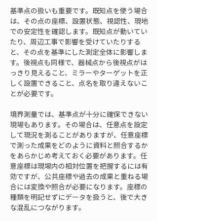
基準点の扱いも重要です。既知点を使う場合
は、その点の座標、設置状態、視認性、現地
での安定性を確認します。既知点が動いてい
たり、周辺工事で影響を受けていたりする
と、その点を基準にした測定全体に影響しま
す。後視点も同様で、器械点から後視点がは
っきり見えること、ミラーやターゲットを正
しく設置できること、点名を取り違えないこ
とが必要です。
境界測量では、基準点が十分に確保できない
現場もあります。その場合は、任意点を設定
して現況を測ることがありますが、任意座標
で測った成果をどのように資料と照合するか
をあらかじめ考えておく必要があります。任
意座標は現場内の相対位置を把握するには有
効ですが、公共座標や過去の成果と重ねる場
合には変換や照合が必要になります。座標の
種類を明記せずにデータを扱うと、後で大き
な混乱につながります。