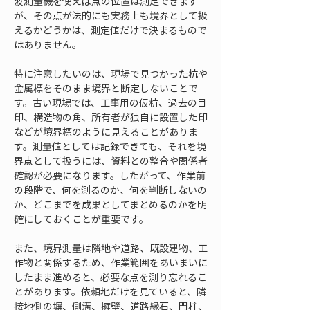
波測量機を使えば点の位置は測定できます
が、その点が法的にも実務上も境界として扱
えるかどうかは、測定値だけで決まるもので
はありません。
特に注意したいのは、現場で見つかった杭や
金属標をそのまま境界と断定しないことで
す。古い現場では、工事用の仮杭、過去の目
印、構造物の角、所有者が独自に設置した印
などが境界標のように見えることがありま
す。測量値としては記録できても、それを境
界点として扱うには、資料との整合や関係者
確認が必要になります。したがって、作業前
の段階で、何を測るのか、何を判断しないの
か、どこまでを成果としてまとめるのかを明
確にしておくことが重要です。
また、境界測量は隣地や道路、既設建物、工
作物と関係するため、作業範囲をあいまいに
したまま進めると、必要な点を測り忘れるこ
とがあります。依頼地だけを見ていると、隣
接地側の塀、側溝、擁壁、道路縁石、門柱、