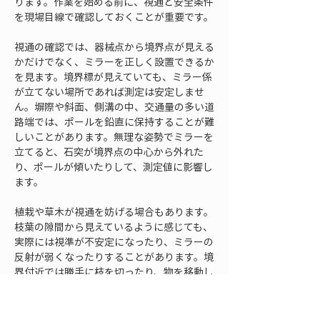
ります。作業を始める前に、視通と安全条件
を現場目線で確認しておくことが重要です。
視通の確認では、器械点から境界点が見える
かだけでなく、ミラーを正しく設置できるか
を見ます。境界標が見えていても、ミラー係
が立てない場所であれば測定は安定しませ
ん。塀際や斜面、側溝の中、交通量の多い道
路端では、ポールを鉛直に保持することが難
しいことがあります。無理な姿勢でミラーを
立てると、石突が境界点の中心から外れた
り、ポールが傾いたりして、測定値に影響し
ます。
植栽や草木が視通を妨げる場合もあります。
枝葉の隙間から見えているように感じても、
実際には視準が不安定になったり、ミラーの
反射が弱くなったりすることがあります。境
界付近では勝手に枝を切ったり、物を移動し
たりできない場合もあるため、必要に応じて
関係者の了承を得てから作業することが大切
です。視通が取れない点は、別の器械点から