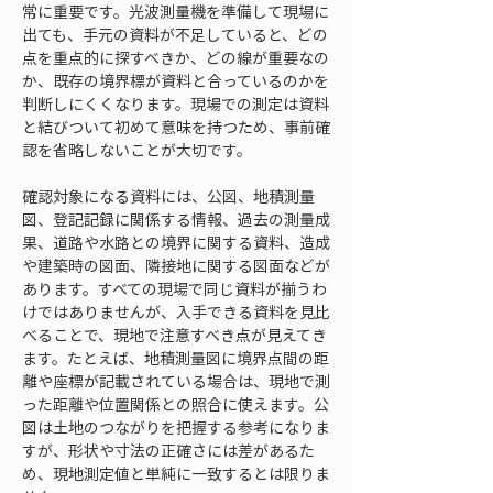
常に重要です。光波測量機を準備して現場に
出ても、手元の資料が不足していると、どの
点を重点的に探すべきか、どの線が重要なの
か、既存の境界標が資料と合っているのかを
判断しにくくなります。現場での測定は資料
と結びついて初めて意味を持つため、事前確
認を省略しないことが大切です。
確認対象になる資料には、公図、地積測量
図、登記記録に関係する情報、過去の測量成
果、道路や水路との境界に関する資料、造成
や建築時の図面、隣接地に関する図面などが
あります。すべての現場で同じ資料が揃うわ
けではありませんが、入手できる資料を見比
べることで、現地で注意すべき点が見えてき
ます。たとえば、地積測量図に境界点間の距
離や座標が記載されている場合は、現地で測
った距離や位置関係との照合に使えます。公
図は土地のつながりを把握する参考になりま
すが、形状や寸法の正確さには差があるた
め、現地測定値と単純に一致するとは限りま