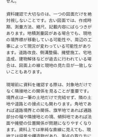
せん。
資料確認で大切なのは、一つの図面だけを絶
対視しないことです。古い図面では、作成時
期、測量方法、縮尺、記載内容にばらつきが
あります。地積測量図がある場合でも、現地
の境界標が移動している可能性や、周辺の工
事によって現況が変わっている可能性があり
ます。道路改良、側溝整備、擁壁施工、宅地
造成、建物解体などが過去に行われている場
合は、図面上の線と現地の見た目が一致しな
いこともあります。
現場前に資料を確認する際は、対象地だけで
なく隣接地との関係を見ることが重要です。
境界点は一筆の土地だけで完結せず、隣の土
地や道路との接点にも関わります。角地であ
れば道路境界との関係、旗竿地であれば通路
部分の幅や隣接地との境、傾斜地であれば法
面や擁壁の位置関係が問題になりやすくなり
ます。資料上では単純な直線に見えても、現
地では段差や構造物があり、測点の取り方に