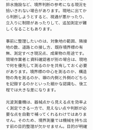
排水施設など、境界判断の参考になる現況を
拾いきれない場合があります。現地に出てか
ら判断しようとすると、視通が悪かったり、
立入りに制限があったりして、追加測定が難
しくなることもあります。
事前に整理したいのは、対象地の範囲、隣接
地の数、道路との接し方、既存境界標の有
無、測定すべき現況点、成果物の用途です。
現場作業者と資料確認者が別の場合は、現地
で何を優先して測るのかを共有しておく必要
があります。境界標の中心を測るのか、構造
物の角を測るのか、塀の内側と外側のどちら
を記録するのかといった細かな認識も、後工
程では大きな差になります。
光波測量機は、器械点から見える点を効率よ
く測定できる一方で、見えない点や判断が必
要な点を自動で補ってくれるわけではありま
せん。そのため、境界測量では機械を持ち出
す前の目的整理が欠かせません。目的が明確