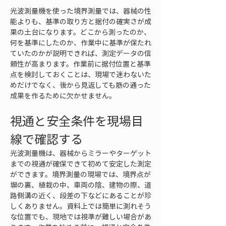
光波測量機を使った境界測量では、器械の性
能よりも、基準の取り方と据付の確実さが成
果の土台になります。どこから測ったのか、
何を基準にしたのか、作業中に基準が保たれ
ていたのかが説明できれば、測定データの信
頼性が高まります。作業前に据付位置と基準
点を検討しておくことは、現場で迷わないた
めだけでなく、後から見返しても筋の通った
成果を作るために欠かせません。
視通と安全条件を現場目
線で確認する
光波測量機は、器械からミラーやターゲット
までの視通が確保できて初めて安定した測定
ができます。境界測量の現場では、境界点が
塀の裏、植栽の中、車両の陰、建物の際、道
路側溝の近く、段差の下などにあることが珍
しくありません。資料上では簡単に測れそう
な位置でも、現地では視準が難しい場合があ