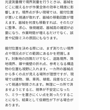
光波測量機で境界測量を行うときは、器械を
どこに据えるかが作業全体の効率と精度に影
響します。境界点が多い現場では、据付位置
が悪いと視通が取れず、器械の移動回数が増
えます。器械を何度も移動すれば、そのたび
に整準、求心、後視確認、器械高の確認が必
要になり、作業時間が増えるだけでなく、誤
差や記録ミスの原因にもなります。
据付位置を決める際には、まず測りたい境界
点や現況点がどの範囲にあるかを把握しま
す。対象地の四隅だけでなく、道路境界、隣
地境界、塀や擁壁の折れ点、参考となる構造
物の位置も視野に入れます。一カ所の器械点
から多くの点が見える場所が理想ですが、現
場では建物、塀、車両、植栽、段差などによ
って視通が制限されます。無理に一カ所で済
ませようとすると、視準が不安定になった
り、ミラーを置きにくい点を測ったりするこ
とになり、結果として信頼性が下がる場合が
あります。