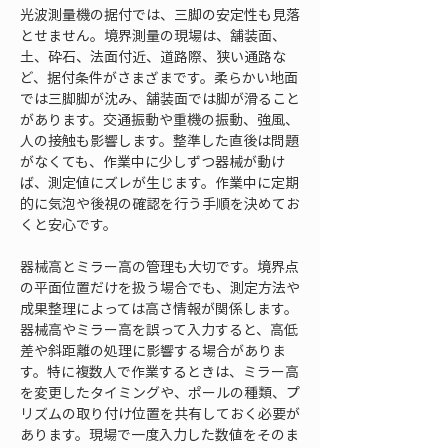
光波測量機の据付では、三脚の安定性も見落
とせません。境界測量の現場は、舗装面、
土、砕石、法面付近、道路際、狭い通路な
ど、据付条件がさまざまです。柔らかい地面
では三脚脚が沈み、舗装面では脚が滑ること
があります。交通振動や重機の振動、強風、
人の接触も影響します。整準した直後は問題
がなくても、作業中に少しずつ器械が動け
ば、測定値にズレが生じます。作業中に定期
的に気泡や後視の確認を行う手順を決めてお
くと安心です。
器械高とミラー高の管理も大切です。境界点
の平面位置だけを扱う場合でも、測定方法や
成果整理によっては高さ情報が関係します。
器械高やミラー高を誤って入力すると、高低
差や斜距離の処理に影響する場合がありま
す。特に複数人で作業するときは、ミラー高
を変更したタイミングや、ポールの種類、プ
リズムの取り付け位置を共有しておく必要が
あります。現場で一度入力した数値をそのま