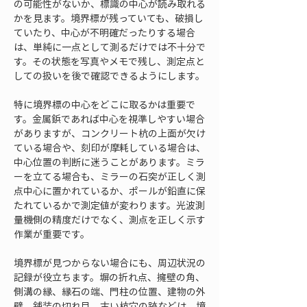
の可能性がないか、標識の中心が読み取れる
かを見ます。境界標が残っていても、破損し
ていたり、中心が不明確だったりする場合
は、単純に一点として測るだけでは不十分で
す。その状態を写真やメモで残し、測定点と
しての扱いを後で確認できるようにします。
特に境界標の中心をどこに取るかは重要で
す。金属鋲であれば中心を視準しやすい場合
がありますが、コンクリート杭の上面が欠け
ている場合や、刻印が摩耗している場合は、
中心位置の判断に迷うことがあります。ミラ
ーを立てる場合も、ミラーの石突が正しく測
点中心に置かれているか、ポールが鉛直に保
たれているかで測定値が変わります。光波測
量機側の精度だけでなく、測点を正しく示す
作業が重要です。
境界標が見つからない場合にも、周辺状況の
記録が役立ちます。塀の折れ点、擁壁の角、
側溝の縁、縁石の端、門柱の位置、建物の外
壁、舗装の切れ目、古い杭穴の跡などは、境