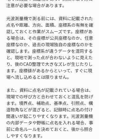
注意が必要な場合があります。
光波測量機で測る前には、資料に記載された
点名や距離、方向、面積、座標系の有無を確
認しておくと作業がスムーズです。座標があ
る場合は、その座標が公共座標なのか、任意
座標なのか、過去の現場独自の座標なのかを
確認します。座標系が違うデータを混同する
と、現地で測った点が合わないように見えた
り、後のCAD整理で大きなズレが生じたりし
ます。座標値があるからといって、すぐに現
場へ流し込めるとは限りません。
また、資料に点名が記載されている場合は、
現場での呼び方と合わせておくと混乱を防げ
ます。境界点、補助点、基準点、引照点、構
造物角などが混ざると、記録時に点名の付け
間違いが起こりやすくなります。光波測量機
の内部データや野帳に点名を入れる場合、事
前に命名ルールを決めておくと、後から照合
しやすくなります。