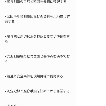
• 
境界測量の目的と範囲を最初に整理する

• 
公図や地積測量図などの資料を現地前に確
認する

• 
境界標と周辺状況を見落とさない準備をす
る

• 
光波測量機の据付位置と基準点を決めてお
く

• 
視通と安全条件を現場目線で確認する

• 
測定記録と照合手順を決めてから作業する

• 
まとめ