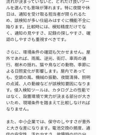
流れが決まっていないと、どれだけ良いツー
ルを選んでも意味が薄れます。特に夜間や休
日は、通知を受け取る担当者が限られるた
め、誤検知が多い仕組みはすぐに機能不全に
陥ります。比較時には、検知精度だけでな
く、通知の見やすさ、記録の探しやすさ、確
認のしやすさも重視すべきです。
さらに、環境条件の確認も欠かせません。屋
外であれば、雨風、逆光、街灯、車両の通
行、樹木の揺れ、猫や鳥などの動物、季節に
よる日照変化が影響します。屋内であって
も、空調の風、機械の振動、夜間清掃、照明
の点滅、人の動線などが誤検知要因になりま
す。侵入検知ツールは、カタログ上の性能で
はなく、設置環境で実力が決まる部分が大き
いため、現場条件を踏まえて比較しなければ
なりません。
また、中小企業では、保守のしやすさが意外
と大きな差になります。電池交換の頻度、通
信の安定性、汚れやすさ、故障時の切り分