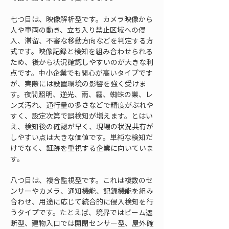
七つ目は、映像解析型です。カメラ映像から
人や車両の動き、立ち入り禁止区域への侵
入、滞留、不審な移動方向などを判定する方
式です。映像記録と検知を組み合わせられる
ため、後から状況確認しやすいのが大きな利
点です。中小企業でも関心が高いタイプです
が、実際には設置環境の影響を強く受けま
す。夜間照明、逆光、雨、霧、蜘蛛の巣、レ
ンズ汚れ、通行量の多さなどで精度がぶれや
すく、設定次第で誤検知が増えます。とはい
え、検知後の確認が早く、現場の状況共有が
しやすい点は大きな価値です。単純な検知だ
けでなく、証跡を重視する企業に向いていま
す。
八つ目は、複合監視型です。これは複数のセ
ンサーやカメラ、通知機能、記録機能を組み
合わせ、用途に応じて統合的に侵入検知を行
うタイプです。たとえば、境界ではビーム遮
断型、建物入口では開閉センサー型、屋外確