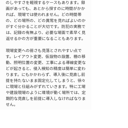
のしやすさを軽視するケースもあります。録
画があっても、あとから探すのに時間がかか
れば、現場では使われません。どの時間帯
の、どの場所の、どの異常を見ればよいのか
がすぐ分かることが大切です。防犯の実務で
は、記録の有無より、必要な場面で素早く見
返せるかの方が重要になることもあります。
現場変更への弱さも見落とされやすい点で
す。レイアウト変更、仮設物の設置、棚の移
動、照明位置の変更、工事による導線変更な
どが起きると、侵入検知の精度は簡単に変わ
ります。にもかかわらず、導入後に見直し前
提を持たないまま固定化してしまうと、徐々
に現場と仕組みがずれていきます。特に工場
や建設現場のように環境が動く場所では、定
期的な見直しを前提に導入しなければなりま
せん。
そしてもう一つの失敗は、侵入検知を総務や
現場任せにし、経営判断と切り離してしまう