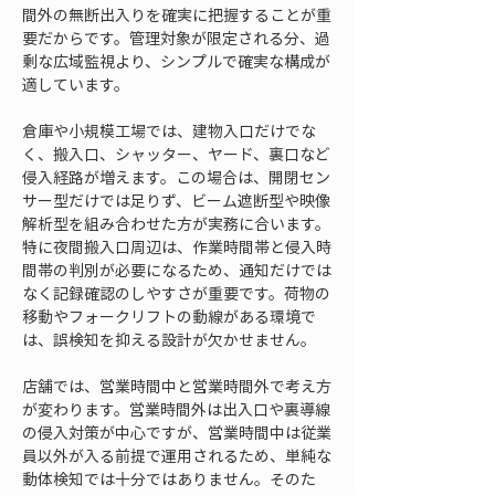
間外の無断出入りを確実に把握することが重
要だからです。管理対象が限定される分、過
剰な広域監視より、シンプルで確実な構成が
適しています。
倉庫や小規模工場では、建物入口だけでな
く、搬入口、シャッター、ヤード、裏口など
侵入経路が増えます。この場合は、開閉セン
サー型だけでは足りず、ビーム遮断型や映像
解析型を組み合わせた方が実務に合います。
特に夜間搬入口周辺は、作業時間帯と侵入時
間帯の判別が必要になるため、通知だけでは
なく記録確認のしやすさが重要です。荷物の
移動やフォークリフトの動線がある環境で
は、誤検知を抑える設計が欠かせません。
店舗では、営業時間中と営業時間外で考え方
が変わります。営業時間外は出入口や裏導線
の侵入対策が中心ですが、営業時間中は従業
員以外が入る前提で運用されるため、単純な
動体検知では十分ではありません。そのた