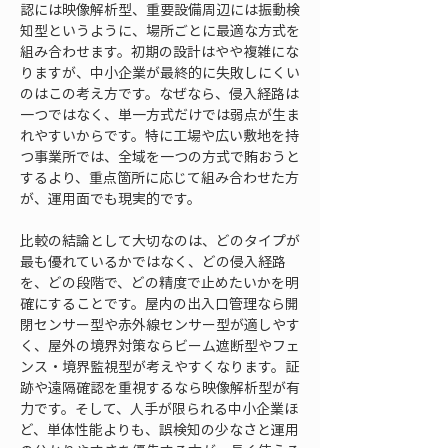
認には映像解析型、重要設備周辺には振動検
知型というように、場所ごとに最適な方式を
組み合わせます。初期の設計はやや複雑にな
りますが、中小企業が最終的に失敗しにくい
のはこの考え方です。なぜなら、侵入経路は
一つではなく、単一方式だけでは弱点が生ま
れやすいからです。特に工場や広い敷地を持
つ事業所では、全域を一つの方式で賄おうと
するより、重点箇所に応じて組み合わせた方
が、運用面でも現実的です。
比較の結論として大切なのは、どのタイプが
最も優れているかではなく、どの侵入経路
を、どの段階で、どの精度で止めたいかを明
確にすることです。屋内の出入口管理なら開
閉センサー型や赤外線センサー型が適しやす
く、屋外の境界対策ならビーム遮断型やフェ
ンス・境界監視型が考えやすくなります。証
跡や遠隔確認を重視するなら映像解析型が有
力です。そして、人手が限られる中小企業ほ
ど、単体性能よりも、誤検知の少なさと運用