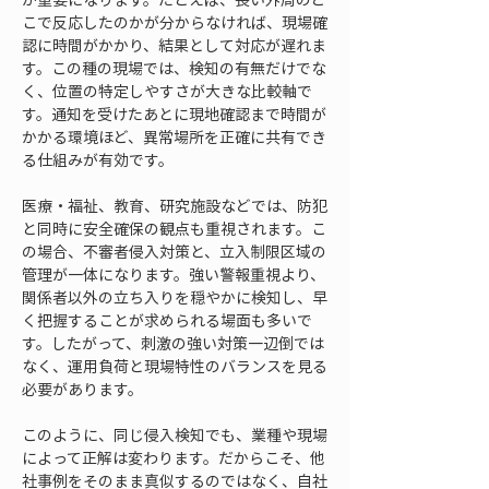
こで反応したのかが分からなければ、現場確
認に時間がかかり、結果として対応が遅れま
す。この種の現場では、検知の有無だけでな
く、位置の特定しやすさが大きな比較軸で
す。通知を受けたあとに現地確認まで時間が
かかる環境ほど、異常場所を正確に共有でき
る仕組みが有効です。
医療・福祉、教育、研究施設などでは、防犯
と同時に安全確保の観点も重視されます。こ
の場合、不審者侵入対策と、立入制限区域の
管理が一体になります。強い警報重視より、
関係者以外の立ち入りを穏やかに検知し、早
く把握することが求められる場面も多いで
す。したがって、刺激の強い対策一辺倒では
なく、運用負荷と現場特性のバランスを見る
必要があります。
このように、同じ侵入検知でも、業種や現場
によって正解は変わります。だからこそ、他
社事例をそのまま真似するのではなく、自社