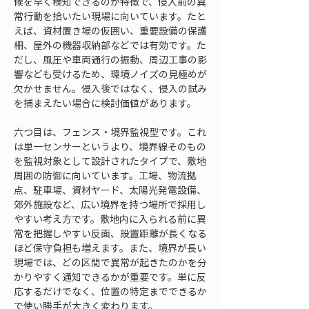
候を早く検知できるのが特徴で、侵入前の異
常行動を拾いたい現場に向いています。たと
えば、資材置き場の仮囲い、重要設備の保護
柵、屋外の機器収納部などでは有効です。た
だし、風圧や車両通行の振動、周辺工事の影
響なども受けるため、環境ノイズの見極めが
欠かせません。侵入後ではなく、侵入の試み
を捕まえたい場合に検討価値があります。
六つ目は、フェンス・境界監視型です。これ
は単一センサーというより、境界線そのもの
を監視対象として設計されたタイプで、敷地
周囲の防御に向いています。工場、物流拠
点、駐車場、資材ヤード、太陽光発電設備、
郊外施設など、広い境界を持つ場所で採用し
やすい考え方です。敷地内に入られる前に異
常を把握しやすい反面、設置距離が長くなる
ほど保守負担も増えます。また、境界が長い
現場では、どの区間で異常が起きたのかを分
かりやすく通知できるかが重要です。単に反
応するだけでなく、位置の特定までできるか
で使い勝手が大きく変わります。