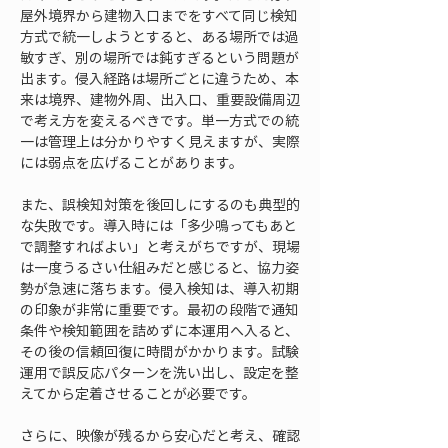
屋外境界から建物入口までをすべて同じ検知
方式で統一しようとすると、ある場所では過
敏すぎ、別の場所では鈍すぎるという問題が
出ます。侵入経路は場所ごとに違うため、本
来は境界、建物外周、出入口、重要設備周辺
で考え方を変えるべきです。単一方式での統
一は管理上は分かりやすく見えますが、実際
には弱点を広げることがあります。
また、誤検知対策を後回しにするのも典型的
な失敗です。導入時には「多少鳴ってもあと
で調整すればよい」と考えがちですが、現場
は一度うるさい仕組みだと感じると、協力姿
勢が急速に落ちます。侵入検知は、導入初期
の印象が非常に重要です。最初の段階で通知
条件や検知範囲を詰めずに本運用へ入ると、
その後の信頼回復に時間がかかります。試験
運用で誤反応パターンを洗い出し、設定を整
えてから定着させることが必要です。
さらに、映像が残るから安心だと考え、確認