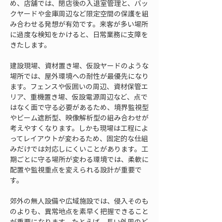
め、店舗では、閉店後の入退室管理と、バッ
クヤードや金庫周辺など限定空間の保護を組
み合わせる発想が有効です。来客が多い場所
に過度な検知をかけると、日常業務に支障を
きたします。
建設現場、資材置き場、仮設ヤードのような
場所では、屋外環境への耐性が最優先になり
ます。フェンスや仮囲いの周辺、資材保管エ
リア、重機置き場、仮設電源周辺など、点で
はなく面で守る必要があるため、境界監視型
やビーム遮断型、映像解析型の組み合わせが
考えやすくなります。しかも現場は工程によ
ってレイアウトが変わるため、固定的な仕組
みだけでは対応しにくいことがあります。工
期ごとに守る場所が変わる環境では、柔軟に
配置や監視重点を変えられる設計が重要で
す。
郊外の無人設備や広域施設では、侵入そのも
のよりも、異常地点を素早く把握できること
が重要になります。たとえば、長い外周のど