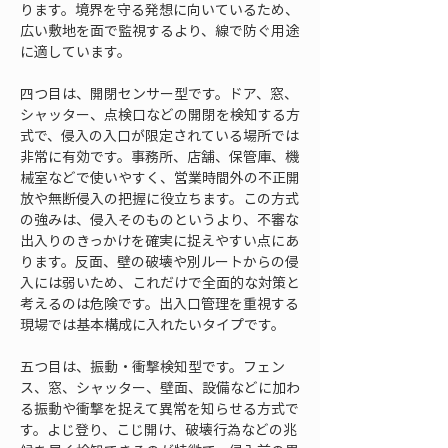
ります。境界を守る発想に向いているため、
広い敷地を面で監視するより、線で防ぐ用途
に適しています。
四つ目は、開閉センサー型です。ドア、窓、
シャッター、点検口などの開閉を検知する方
式で、侵入の入口が限定されている場所では
非常に有効です。事務所、店舗、保管庫、機
械室などで使いやすく、営業時間外の不正開
放や無断侵入の把握に役立ちます。この方式
の強みは、侵入そのものというより、不審な
出入りのきっかけを確実に捉えやすい点にあ
ります。反面、壁の破壊や別ルートからの侵
入には弱いため、これだけで全面的な対策と
考えるのは危険です。出入口管理を重視する
現場では基本構成に入れたいタイプです。
五つ目は、振動・衝撃検知型です。フェン
ス、窓、シャッター、壁面、設備などに加わ
る振動や衝撃を捉えて異常を知らせる方式で
す。よじ登り、こじ開け、破壊行為などの兆