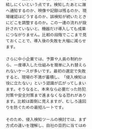
結しにくいという点です。検知したあとに誰
へ通知するのか、映像や記録は残るのか、現
場確認はどうするのか、誤検知が続いたとき
にどこを調整するのか。この一連の流れが設
計されていないと、機器だけ導入しても成果
につながりません。比較の段階でここまで見
ておくことで、導入後の失敗を大幅に減らせ
ます。
さらに中小企業では、予算や人員の制約か
ら、一度導入した仕組みを簡単に入れ替えら
れないケースが多いです。最初の選定で失敗
すると、現場の不満が蓄積し、「侵入検知は
役に立たない」という認識が広がってしまい
ます。そうなると、本来なら必要だった防犯
対策や安全対策まで進まなくなる恐れがあり
ます。比較は面倒に見えますが、むしろ遠回
りを防ぐための最短ルートです。
そのため、侵入検知ツールの検討では、まず
方式の違いを理解し、自社の目的に当てはめ