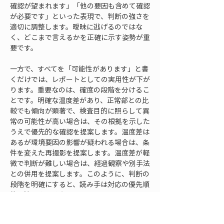
確認が望まれます」「他の要因も含めて確認
が必要です」といった表現で、判断の強さを
適切に調整します。曖昧に逃げるのではな
く、どこまで言えるかを正確に示す姿勢が重
要です。
一方で、すべてを「可能性があります」と書
くだけでは、レポートとしての実用性が下が
ります。重要なのは、確度の段階を分けるこ
とです。明確な温度差があり、正常部との比
較でも傾向が顕著で、検査目的に照らして異
常の可能性が高い場合は、その根拠を示した
うえで優先的な確認を提案します。温度差は
あるが環境要因の影響が疑われる場合は、条
件を変えた再撮影を提案します。温度差が軽
微で判断が難しい場合は、経過観察や別手法
との併用を提案します。このように、判断の
段階を明確にすると、読み手は対応の優先順
位を決めやすくなります。
評価基準と判断理由は、社内で統一しておく