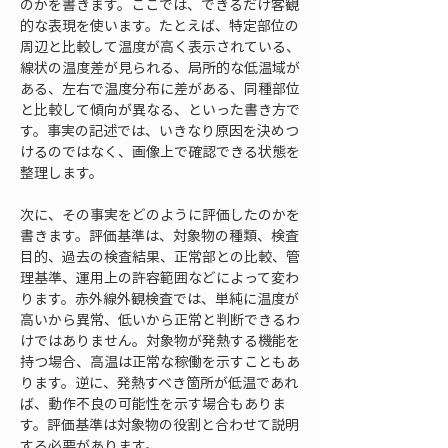
のかを書きます。ここでは、できるだけ客観
的な表現を使います。たとえば、特定部位の
周辺と比較して温度が高く表示されている、
線状の温度差が見られる、局所的な低温域が
ある、左右で温度分布に差がある、同種部位
と比較して傾向が異なる、といった書き方で
す。事実の記述では、いきなり原因を決めつ
けるのではなく、画像上で確認できる状態を
整理します。
次に、その事実をどのように評価したのかを
書きます。評価基準は、対象物の種類、検査
目的、過去の検査結果、正常部との比較、管
理基準、運用上の許容範囲などによって変わ
ります。赤外線外観検査では、単純に温度が
高いから異常、低いから正常と判断できるわ
けではありません。対象物が発熱する機能を
持つ場合、高温は正常な稼働を示すこともあ
ります。逆に、発熱すべき箇所が低温であれ
ば、動作不良の可能性を示す場合もありま
す。評価基準は対象物の役割と合わせて説明
する必要があります。