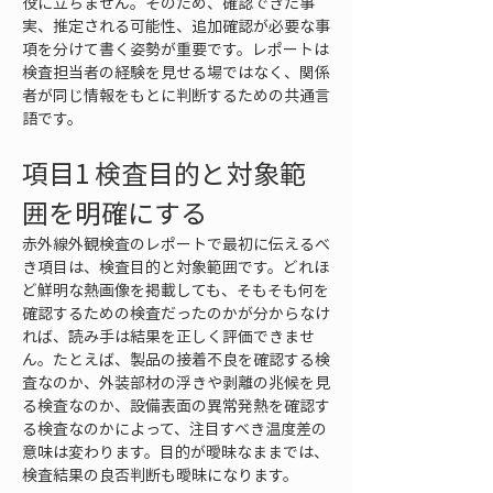
役に立ちません。そのため、確認できた事
実、推定される可能性、追加確認が必要な事
項を分けて書く姿勢が重要です。レポートは
検査担当者の経験を見せる場ではなく、関係
者が同じ情報をもとに判断するための共通言
語です。
項目1 検査目的と対象範
囲を明確にする
赤外線外観検査のレポートで最初に伝えるべ
き項目は、検査目的と対象範囲です。どれほ
ど鮮明な熱画像を掲載しても、そもそも何を
確認するための検査だったのかが分からなけ
れば、読み手は結果を正しく評価できませ
ん。たとえば、製品の接着不良を確認する検
査なのか、外装部材の浮きや剥離の兆候を見
る検査なのか、設備表面の異常発熱を確認す
る検査なのかによって、注目すべき温度差の
意味は変わります。目的が曖昧なままでは、
検査結果の良否判断も曖昧になります。