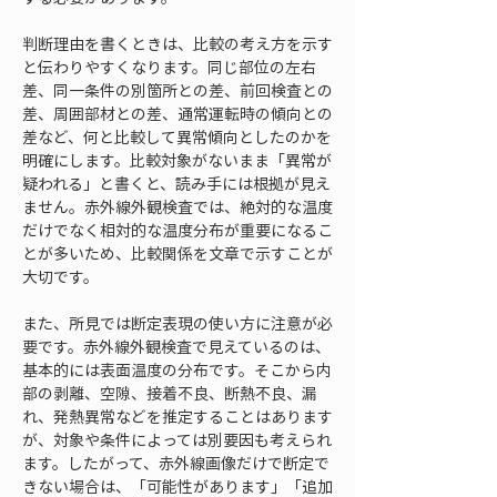
判断理由を書くときは、比較の考え方を示す
と伝わりやすくなります。同じ部位の左右
差、同一条件の別箇所との差、前回検査との
差、周囲部材との差、通常運転時の傾向との
差など、何と比較して異常傾向としたのかを
明確にします。比較対象がないまま「異常が
疑われる」と書くと、読み手には根拠が見え
ません。赤外線外観検査では、絶対的な温度
だけでなく相対的な温度分布が重要になるこ
とが多いため、比較関係を文章で示すことが
大切です。
また、所見では断定表現の使い方に注意が必
要です。赤外線外観検査で見えているのは、
基本的には表面温度の分布です。そこから内
部の剥離、空隙、接着不良、断熱不良、漏
れ、発熱異常などを推定することはあります
が、対象や条件によっては別要因も考えられ
ます。したがって、赤外線画像だけで断定で
きない場合は、「可能性があります」「追加