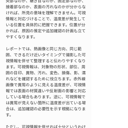
央部なのか、継ぎ目なのか、固定部なのか、
接着部なのか、表面の汚れなのかが分からな
ければ、所見の意味を理解できません。可視
情報と対応づけることで、温度差が発生して
いる位置を具体的に把握できます。位置が分
かれば、原因の推定や追加確認の計画も立て
やすくなります。
レポートでは、熱画像と同じ方向、同じ範
囲、できるだけ近いタイミングで撮影した可
視情報を併せて整理すると伝わりやすくなり
ます。可視情報は、対象物の形状、部位、周
囲の目印、異物、汚れ、変色、損傷、影、濡
れなどを確認するために役立ちます。赤外線
画像で異常のように見える温度差が、可視情
報では表面の材質違いや反射面の影響と対応
している場合もあります。逆に、可視情報で
は異常が見えない箇所に温度差が出ている場
合は、追加確認の必要性を示す根拠になりま
す。
ただし、可視情報を併せれば十分というわけ