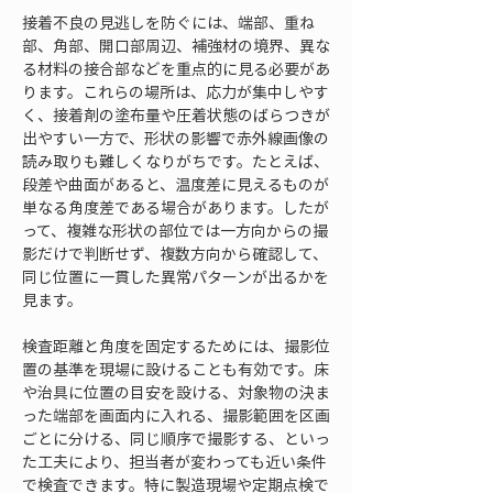
接着不良の見逃しを防ぐには、端部、重ね
部、角部、開口部周辺、補強材の境界、異な
る材料の接合部などを重点的に見る必要があ
ります。これらの場所は、応力が集中しやす
く、接着剤の塗布量や圧着状態のばらつきが
出やすい一方で、形状の影響で赤外線画像の
読み取りも難しくなりがちです。たとえば、
段差や曲面があると、温度差に見えるものが
単なる角度差である場合があります。したが
って、複雑な形状の部位では一方向からの撮
影だけで判断せず、複数方向から確認して、
同じ位置に一貫した異常パターンが出るかを
見ます。
検査距離と角度を固定するためには、撮影位
置の基準を現場に設けることも有効です。床
や治具に位置の目安を設ける、対象物の決ま
った端部を画面内に入れる、撮影範囲を区画
ごとに分ける、同じ順序で撮影する、といっ
た工夫により、担当者が変わっても近い条件
で検査できます。特に製造現場や定期点検で