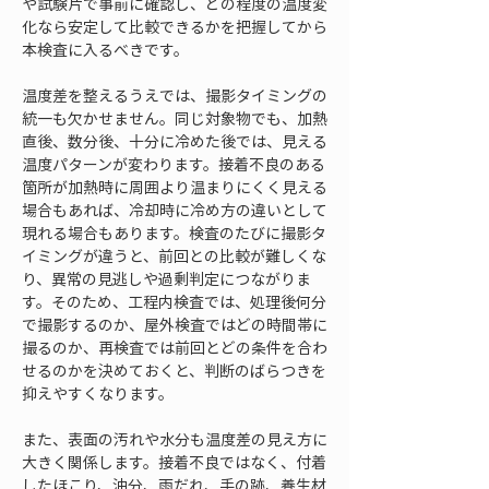
や試験片で事前に確認し、どの程度の温度変
化なら安定して比較できるかを把握してから
本検査に入るべきです。
温度差を整えるうえでは、撮影タイミングの
統一も欠かせません。同じ対象物でも、加熱
直後、数分後、十分に冷めた後では、見える
温度パターンが変わります。接着不良のある
箇所が加熱時に周囲より温まりにくく見える
場合もあれば、冷却時に冷め方の違いとして
現れる場合もあります。検査のたびに撮影タ
イミングが違うと、前回との比較が難しくな
り、異常の見逃しや過剰判定につながりま
す。そのため、工程内検査では、処理後何分
で撮影するのか、屋外検査ではどの時間帯に
撮るのか、再検査では前回とどの条件を合わ
せるのかを決めておくと、判断のばらつきを
抑えやすくなります。
また、表面の汚れや水分も温度差の見え方に
大きく関係します。接着不良ではなく、付着
したほこり、油分、雨だれ、手の跡、養生材