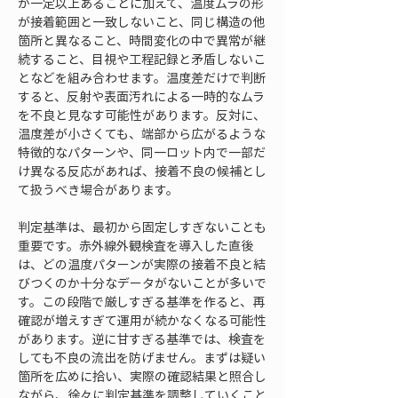
が一定以上あることに加えて、温度ムラの形
が接着範囲と一致しないこと、同じ構造の他
箇所と異なること、時間変化の中で異常が継
続すること、目視や工程記録と矛盾しないこ
となどを組み合わせます。温度差だけで判断
すると、反射や表面汚れによる一時的なムラ
を不良と見なす可能性があります。反対に、
温度差が小さくても、端部から広がるような
特徴的なパターンや、同一ロット内で一部だ
け異なる反応があれば、接着不良の候補とし
て扱うべき場合があります。
判定基準は、最初から固定しすぎないことも
重要です。赤外線外観検査を導入した直後
は、どの温度パターンが実際の接着不良と結
びつくのか十分なデータがないことが多いで
す。この段階で厳しすぎる基準を作ると、再
確認が増えすぎて運用が続かなくなる可能性
があります。逆に甘すぎる基準では、検査を
しても不良の流出を防げません。まずは疑い
箇所を広めに拾い、実際の確認結果と照合し
ながら、徐々に判定基準を調整していくこと