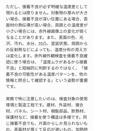
ただし、接着不良が必ず明確な温度差として
現れるとは限りません。対象物の厚みが大き
い場合、接着不良が深い位置にある場合、表
面材の熱伝導が高い場合、周囲との温度差が
小さい場合には、赤外線画像上の変化が弱く
なることがあります。また、表面の色、光
沢、汚れ、水分、凹凸、塗装状態、周囲から
の反射熱などによっても、温度分布の見え方
は変化します。赤外線外観検査を接着不良確
認に使う場合は、「温度ムラがあるから接着
不良」と短絡的に判断するのではなく、「接
着不良の可能性がある温度パターンを、他の
情報と照合して確認する」という姿勢が重要
です。
実務で特に注意したいのは、検査対象の使用
環境と製造工程です。建材、外装材、複合
材、パネル、シート材、樹脂部品、断熱材、
保護材など、接着を使う構造は多様です。同
じ接着不良でも、片面からしか見られないも
の、表面材が厚くて反応が遅いもの、加熱時