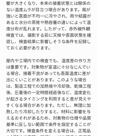
響が大きくなり、本来の接着状態とは関係の
ない温度ムラが目立つ場合があります。風が
強いと表面が不均一に冷やされ、雨や結露が
あると水分の蒸発や熱容量の違いによって温
度分布が乱れます。したがって、赤外線外観
検査では、撮影する前に天候や表面状態を確
認し、検査結果に影響しそうな条件を記録し
ておく必要があります。
屋内や工場内での検査でも、温度差の作り方
は重要です。対象物が室温に十分なじんでい
る場合、接着不良があっても表面温度に差が
出にくいことがあります。このような場合
は、製造工程での加熱後や冷却後、乾燥工程
後、圧着後の一定時間経過後など、温度変化
が起きるタイミングを利用すると差が見えや
すくなる場合があります。ただし、無理に加
熱したり冷却したりすると、材料に影響を与
えるおそれがあるため、対象物の仕様や品質
基準に反しない範囲で条件を設定することが
大切です。検査条件を変える場合は、正常品