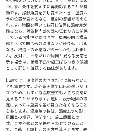
疑い部を見つけたときは、すぐに不良と決め
つけず、条件を変えずに再撮影することが有
効です。撮影角度を少し変えたときに温度ム
ラの位置が変わるなら、反射の影響が考えら
れます。時間を置いても同じ位置に温度差が
残るなら、対象物内部の熱の伝わり方に関係
している可能性があります。周囲の同じ構造
部と比べて同じ形の温度ムラが繰り返し出る
なら、構造上の正常なパターンかもしれませ
ん。反対に、一部だけが周囲と異なる反応を
示す場合は、接着不良や施工ばらつきの候補
として詳しく確認する価値があります。
比較では、温度差の大きさだけに頼らないこ
とも重要です。赤外線画像では色の違いが目
立つため、わずかな温度差でも大きな異常に
見えることがあります。逆に、表示範囲の設
定によっては重要な差が目立たなくなること
もあります。温度差の数値、温度ムラの形、
周囲との境界、時間変化、施工範囲との一
致、目視外観との関係を合わせて見ること
で、見逃しと誤判定の両方を減らせます。表