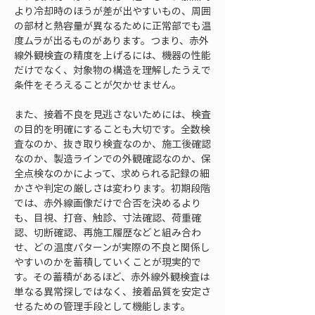
より冷却時のほうが差が出やすいもの、周囲
の部材と熱容量が異なるために正常部でも温
度ムラが出るものがあります。つまり、赤外
線外観検査の精度を上げるには、機器の性能
だけでなく、対象物の構造を理解したうえで
条件をそろえることが欠かせません。
また、接着不良を見逃さないためには、検査
の目的を明確にすることも大切です。全数検
査なのか、抜き取り検査なのか、施工後確認
なのか、製造ラインでの外観確認なのか、保
全点検なのかによって、求められる記録の細
かさや判定の厳しさは変わります。初期段階
では、赤外線画像だけで合否を決めるより
も、目視、打音、触診、寸法確認、荷重確
認、切断確認、再施工履歴などと組み合わ
せ、どの温度パターンが実際の不良と関係し
やすいのかを蓄積していくことが現実的で
す。その蓄積があるほど、赤外線外観検査は
単なる異常探しではなく、接着品質を安定さ
せるための管理手段として機能します。