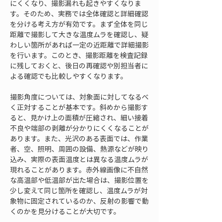
にくくなり、撮影漏れも起きやすくなりま
す。そのため、実務では全体確認と詳細確認
を分ける考え方が有効です。まず全体を同じ
距離で撮影して大きな温度ムラを確認し、疑
わしい箇所があれば一定の近距離で詳細撮影
を行います。このとき、撮影距離を検査記録
に残しておくと、後日の再確認や別担当者に
よる確認でも比較しやすくなります。
撮影角度については、対象面に対してなるべ
く正対することが基本です。斜めから撮影す
ると、見かけ上の面積が圧縮され、細い接着
不良や端部の剥離が分かりにくくなることが
あります。また、光沢のある表面では、作業
者、空、照明、周囲の設備、熱源などが映り
込み、実際の表面温度とは異なる温度ムラが
現れることがあります。赤外線画像に不自然
な高温部や低温部が出た場合は、撮影位置を
少し変えて同じ箇所を確認し、温度ムラが対
象物に固定されているのか、反射の影響で動
くのかを見分けることが大切です。