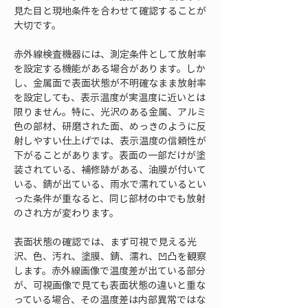
見た目と現地条件を合わせて確認することが
大切です。
赤外線検査機器には、測定条件として放射率
を設定する機能がある場合があります。しか
し、金属面で表面状態が不明確なまま放射率
を設定しても、表示温度が実温度に近いとは
限りません。特に、光沢のある金属、アルミ
色の部材、研磨された面、めっきのように反
射しやすい仕上げでは、表示温度の信頼性が
下がることがあります。表面の一部だけが塗
装されている、補修跡がある、油膜が付いて
いる、錆が出ている、雨水で濡れているとい
った条件が重なると、同じ部材の中でも放射
のされ方が変わります。
表面状態の確認では、まず可視で見える光
沢、色、汚れ、塗膜、錆、濡れ、凹凸を観察
します。赤外線画像で温度差が出ている部分
が、可視画像で見ても表面状態の違いと重な
っている場合、その温度差は内部異常ではな