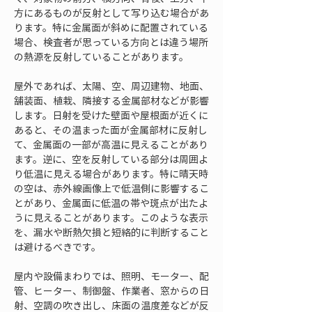
方にあるものが反射として写り込む場合があ
ります。特に金属面が斜めに配置されている
場合、検査者が思っている方向とは違う場所
の熱源を反射していることがあります。
屋外であれば、太陽、空、周辺建物、地面、
舗装面、植栽、隣接する金属部材などが影響
します。日射を受けた壁面や屋根面が近くに
あると、その温まった面が金属部材に反射し
て、金属面の一部が高温に見えることがあり
ます。逆に、空を反射している部分は周囲よ
り低温に見える場合があります。特に晴天時
の空は、赤外線画像上で低温側に影響するこ
とがあり、金属面に低温の帯や斑点が出たよ
うに見えることがあります。このような表示
を、漏水や断熱欠損と短絡的に判断すること
は避けるべきです。
屋内や設備まわりでは、照明、モーター、配
管、ヒーター、制御盤、作業者、窓からの日
射、空調の吹き出し、床面の温度差などが反