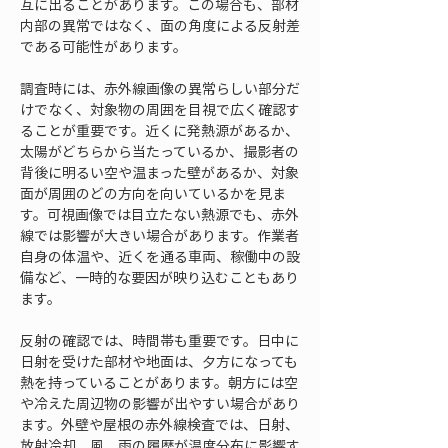
互に出ることがあります。この場合も、部材
内部の異常ではなく、面の角度による反射差
である可能性があります。
調査時には、赤外線画像の異常らしい部分だ
けでなく、対象物の周囲を目視で広く確認す
ることが重要です。近くに発熱源があるか、
太陽がどちらから当たっているか、撮影者の
背後に明るい空や温まった壁があるか、対象
面が周囲のどの方向を向いているかを見ま
す。可視画像では目立たない熱源でも、赤外
線では影響が大きい場合があります。作業者
自身の体温や、近くを通る車両、稼働中の設
備など、一時的な要因が映り込むこともあり
ます。
反射の確認では、時間帯も重要です。日中に
日射を受けた部材や地面は、夕方になっても
熱を持っていることがあります。朝方には空
や冷えた周辺物の影響が出やすい場合があり
ます。外壁や屋根の赤外線検査では、日射、
放射冷却、風、雨の履歴が温度分布に影響す