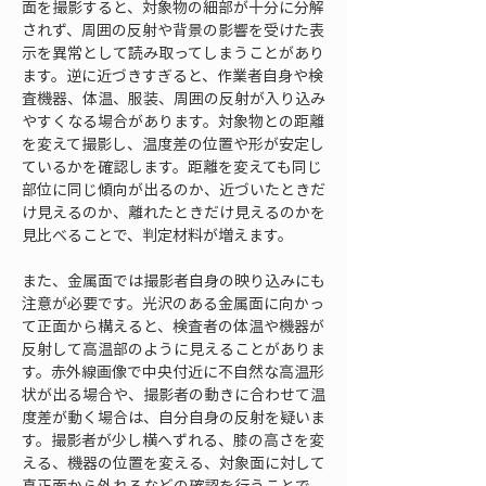
面を撮影すると、対象物の細部が十分に分解
されず、周囲の反射や背景の影響を受けた表
示を異常として読み取ってしまうことがあり
ます。逆に近づきすぎると、作業者自身や検
査機器、体温、服装、周囲の反射が入り込み
やすくなる場合があります。対象物との距離
を変えて撮影し、温度差の位置や形が安定し
ているかを確認します。距離を変えても同じ
部位に同じ傾向が出るのか、近づいたときだ
け見えるのか、離れたときだけ見えるのかを
見比べることで、判定材料が増えます。
また、金属面では撮影者自身の映り込みにも
注意が必要です。光沢のある金属面に向かっ
て正面から構えると、検査者の体温や機器が
反射して高温部のように見えることがありま
す。赤外線画像で中央付近に不自然な高温形
状が出る場合や、撮影者の動きに合わせて温
度差が動く場合は、自分自身の反射を疑いま
す。撮影者が少し横へずれる、膝の高さを変
える、機器の位置を変える、対象面に対して
真正面から外れるなどの確認を行うことで、