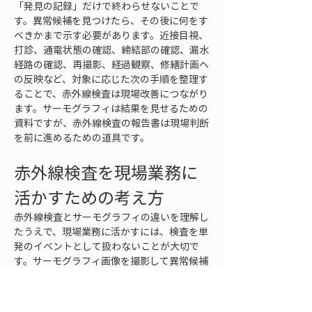
「発見の記録」だけで終わらせないことで
す。異常候補を見つけたら、その後に何をす
べきかまで示す必要があります。近接目視、
打診、通電状態の確認、締結部の確認、漏水
経路の確認、再撮影、経過観察、修繕計画へ
の反映など、対象に応じた次の手順を整理す
ることで、赤外線検査は現場改善につながり
ます。サーモグラフィは結果を見せるための
資料ですが、赤外線検査の報告書は現場判断
を前に進めるための道具です。
赤外線検査を現場業務に
活かすための考え方
赤外線検査とサーモグラフィの違いを理解し
たうえで、現場業務に活かすには、検査を単
発のイベントとして扱わないことが大切で
す。サーモグラフィ画像を撮影して異常候補
を見つけるだけでは、現場の安全性や維持管
理の効率は十分に高まりません。検査の目的
を決め、撮影条件を管理し、結果を記録し、