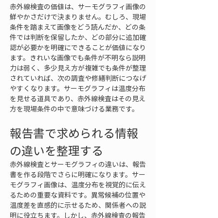
赤外線検査の価値は、サーモグラフィ画像の
鮮やかさだけで決まりません。むしろ、現場
条件を踏まえて画像をどう読んだか、どの条
件では判断を保留したか、どの部分に追加確
認が必要かを明確にできることが価値になり
ます。きれいな画像でも条件が不明なら説明
力は弱く、多少見え方が複雑でも条件が整理
されていれば、次の調査や修繕判断につなげ
やすくなります。サーモグラフィは温度分布
を見せる道具であり、赤外線検査はその見え
方を現場条件の中で意味づける業務です。
報告書で求められる情報
の違いを整理する
赤外線検査とサーモグラフィの違いは、報告
書を作る段階でさらに明確になります。サー
モグラフィ画像は、温度分布を視覚的に伝え
るための重要な資料です。異常候補の位置や
温度差を直感的に示せるため、関係者への説
明に役立ちます。しかし、赤外線検査の報告