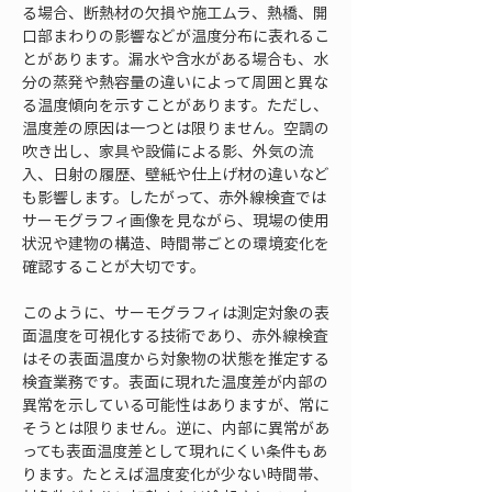
る場合、断熱材の欠損や施工ムラ、熱橋、開
口部まわりの影響などが温度分布に表れるこ
とがあります。漏水や含水がある場合も、水
分の蒸発や熱容量の違いによって周囲と異な
る温度傾向を示すことがあります。ただし、
温度差の原因は一つとは限りません。空調の
吹き出し、家具や設備による影、外気の流
入、日射の履歴、壁紙や仕上げ材の違いなど
も影響します。したがって、赤外線検査では
サーモグラフィ画像を見ながら、現場の使用
状況や建物の構造、時間帯ごとの環境変化を
確認することが大切です。
このように、サーモグラフィは測定対象の表
面温度を可視化する技術であり、赤外線検査
はその表面温度から対象物の状態を推定する
検査業務です。表面に現れた温度差が内部の
異常を示している可能性はありますが、常に
そうとは限りません。逆に、内部に異常があ
っても表面温度差として現れにくい条件もあ
ります。たとえば温度変化が少ない時間帯、