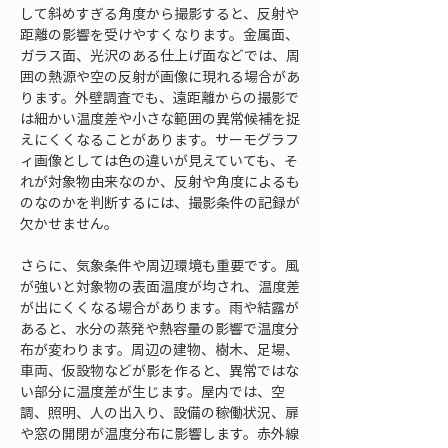
して斜めすぎる角度から撮影すると、反射や
距離の影響を受けやすくなります。金属面、
ガラス面、光沢のある仕上げ面などでは、周
囲の熱源や空の反射が画像に現れる場合があ
ります。外壁調査でも、遠距離からの撮影で
は細かい温度差や小さな範囲の異常候補を捉
えにくくなることがあります。サーモグラフ
ィ画像としては色の違いが見えていても、そ
れが対象物由来なのか、反射や角度によるも
のなのかを判断するには、撮影条件の記録が
欠かせません。
さらに、気象条件や周辺環境も重要です。風
が強いと対象物の表面温度が均され、温度差
が出にくくなる場合があります。雨や結露が
あると、水分の蒸発や熱容量の影響で温度分
布が変わります。周辺の建物、樹木、足場、
車両、仮設物などが影を作ると、異常ではな
い部分に温度差が生じます。屋内では、空
調、照明、人の出入り、設備の稼働状況、扉
や窓の開閉が温度分布に影響します。赤外線