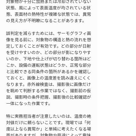
対象物が十分に加熱または冷却されていない
状態、風によって表面温度が均されている状
態、表面材の熱特性が複雑な状態では、異常
の見え方が不明瞭になることがあります。
誤判定を減らすためには、サーモグラフィ画
像を見る前に、対象物の構造と熱の流れを想
定しておくことが有効です。どの部分が日射
を受けやすいのか、どの部分が影になりやす
いのか、下地や仕上げが切り替わる箇所はど
こか、設備の運転状態はどうか、正常な部分
と比較できる同条件の箇所があるかを確認し
ておくと、画像上の温度差を読み違えにくく
なります。赤外線検査は、撮影後に画像だけ
を眺めて判断する作業ではなく、撮影前の仮
説、撮影時の条件把握、撮影後の比較確認が
一体になった作業です。
特に実務担当者が注意したいのは、温度の絶
対値だけに頼らないことです。現場では「何
度以上なら異常か」と単純に考えたくなる場
面がありますが、対象物や用途によって意味