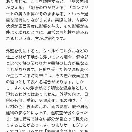
ありません。ここを誤解すると、「壁の内部
が見える」「配管の中が見える」「コンクリ
ートの奥の損傷がそのまま写る」といった過
度な期待につながります。実際には、内部の
状態が表面温度に影響を与え、その影響が条
件よく現れたときに、異常の可能性を読み取
れるという考え方が現実的です。
外壁を例にすると、タイルやモルタルなどの
仕上げ材が下地から浮いている場合、健全部
と比べて熱の伝わり方や蓄熱の仕方が異なる
ことがあります。日射を受けた後や温度変化
が生じている時間帯には、その差が表面温度
の違いとして表れる場合があります。しか
し、すべての浮きが必ず明瞭な温度差として
現れるわけではありません。外壁の向き、日
射の有無、季節、気温変化、風の強さ、仕上
げ材の色、表面の汚れ、雨の影響、庇や周辺
建物の影などによって、温度差が弱くなった
り、逆に異常ではない部分が目立って見えた
りすることがあります。つまりサーモグラフ
ィで見えているのは「表面温度の違い」であ