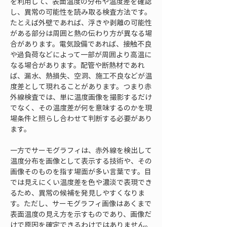
を利用して、表面温度の分布や温度差を確認
し、異常の可能性を読み取る検査方法です。
たとえば外壁であれば、浮きや剥離の可能性
がある部分は周囲と熱の伝わり方が異なる場
合があります。電気設備であれば、接触不良
や過負荷などによって一部が周囲より高温に
なる場合があります。配管や断熱材であれ
ば、漏水、熱損失、空洞、施工不良などが温
度差として現れることがあります。つまり赤
外線検査では、単に温度画像を撮影するだけ
でなく、その温度差が何を意味するのかを現
場条件と照らし合わせて判断する必要があり
ます。
一方でサーモグラフィは、赤外線を検出して
温度分布を画像として表示する技術や、その
画像そのものを指す場面が多い言葉です。目
では見えにくい温度差を色や濃淡で表現でき
るため、異常の候補を発見しやすくなりま
す。ただし、サーモグラフィ画像はあくまで
表面温度の見え方を示すものであり、画像だ
けで原因を確定できるわけではありません。