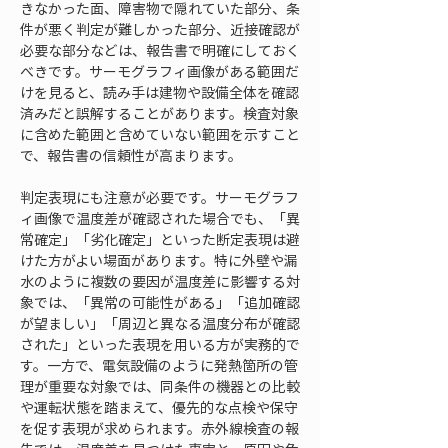
きなかった面、障害物で隠れていた部分、条
件が悪く判定が難しかった部分、近接確認が
必要な部分などは、報告書で明確にしておく
べきです。サーモグラフィ画像がある範囲だ
けを見ると、読み手は建物や設備全体を確認
済みだと誤解することがあります。検査対象
に含めた範囲と含めていない範囲を示すこと
で、報告書の信頼性が高まります。
判定表現にも注意が必要です。サーモグラフ
ィ画像で温度差が確認された場合でも、「異
常確定」「劣化確定」といった断定表現は避
けた方がよい場面があります。特に外壁や漏
水のように複数の要因が温度差に影響する対
象では、「異常の可能性がある」「追加確認
が望ましい」「周辺と異なる温度分布が確認
された」といった表現を用いる方が実務的で
す。一方で、電気設備のように発熱箇所の管
理が重要な対象では、同条件の機器との比較
や運転状態を踏まえて、優先的な点検や保守
を促す表現が求められます。赤外線検査の報