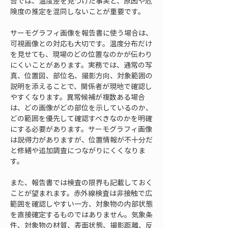
告では、温度差を見つけた事実と、原因や危
険度の推定を混同しないことが重要です。
サーモグラフィ画像を報告書に使う場合は、
可視画像との対応も大切です。温度分布だけ
を見せても、現場のどの位置なのかが伝わり
にくいことがあります。実務では、通常の写
真、位置図、部位名、撮影方向、対象範囲の
説明を添えることで、関係者が現地で確認し
やすくなります。異常候補が複数ある場合
は、どの画像がどの部位を示しているのか、
どの範囲を優先して確認すべきなのかを明確
にする必要があります。サーモグラフィ画像
は説得力がありますが、位置情報が不十分だ
と修繕や追加調査につながりにくくなりま
す。
また、報告書では検査の限界も記載しておく
ことが望まれます。赤外線検査は非接触で広
範囲を確認しやすい一方、対象物の内部状態
を直接確定するものではありません。気象条
件、対象物の材質、表面状態、撮影距離、反