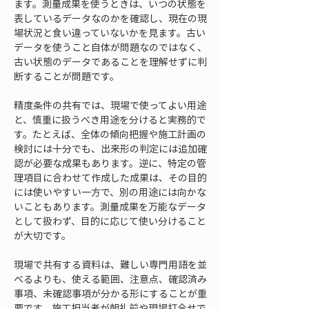
ます。測量成果を使うときは、いつの状態を
表しているデータなのかを確認し、現在の現
場状況と食い違っていないかを見ます。古い
データを使うこと自体が問題なのではなく、
古い状態のデータであることを理解せずに判
断することが問題です。
精度条件の共有では、現場で使ってよい用途
と、慎重に扱うべき用途を分けると実務的で
す。たとえば、全体の傾向把握や施工計画の
検討には十分でも、出来形の判定には追加確
認が必要な成果もあります。逆に、特定の管
理項目に合わせて作成した成果は、その目的
には使いやすい一方で、別の用途には向かな
いこともあります。測量成果を万能なデータ
として扱わず、目的に応じて使い分けること
が大切です。
現場で共有する資料は、難しい専門用語を並
べるよりも、使える範囲、注意点、確認済み
事項、未確認事項が分かる形にすることが重
要です。施工担当者が朝礼前や現場打合せで