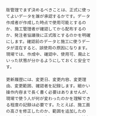
版管理でまず決めるべきことは、正式に使っ
てよいデータを誰が承認するかです。データ
作成者が作成した時点で使用可能とするの
か、施工管理者が確認してから配布するの
か、発注者協議後に正式版とするのかを明確
にします。確認前のデータと施工に使うデー
タが混在すると、誤使用の原因になります。
現場では、作成中、確認中、使用可、廃止と
いった状態が分かるようにしておくと安全で
す。
更新履歴には、変更日、変更内容、変更理
由、変更範囲、確認者を記録します。細かい
操作内容まで長く書く必要はありませんが、
現場で使う人が何が変わったのかを理解でき
る程度の記録は必要です。たとえば、施工面
の高さを修正したのか、範囲を追加したの
か、座標変換をやり直したのか、不要な情報
を削除しただけなのかによって、現場での注
意点が変わります。