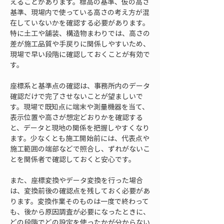
えることがあります。標高の基準、仮の高さ
基準、現場内で使っている高さの考え方が混
在していないかを確認する必要があります。
特に土工や舗装、構造物まわりでは、高さの
差が施工品質や手戻りに関係しやすいため、
現場で早い段階に確認しておくことが有効で
す。
座標系と基準点の確認は、事務所内のデータ
確認だけで完了させないことが望ましいで
す。現場で既知点に端末や測量機器を当て、
表示位置や高さが想定どおりかを確認する
と、データと現地の関係を把握しやすくなり
ます。少なくとも施工開始前には、代表点や
施工範囲の端部などで照合し、ずれがないこ
とを関係者で確認しておくと安心です。
また、座標変換やデータ変換を行った場合
は、変換前後の確認点を残しておく必要があ
ります。変換作業そのものは一度で終わって
も、後から原因調査が必要になったときに、
どの段階でどの設定を使ったかが分からない