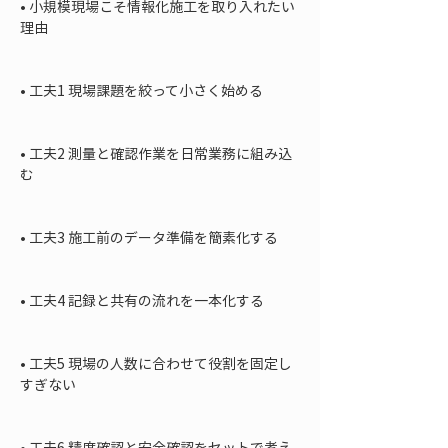
• 
小規模現場こそ情報化施工を取り入れたい
理由

• 
工夫1 現場課題を絞って小さく始める

• 
工夫2 測量と確認作業を日常業務に組み込
む

• 
工夫3 施工前のデータ準備を簡素化する

• 
工夫4 記録と共有の流れを一本化する

• 
工夫5 現場の人数に合わせて役割を固定し
すぎない

• 
工夫6 精度確認と安全確認をセットで考え