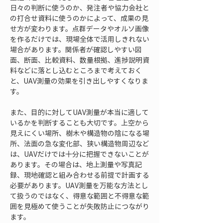
日々の判断に使うのか、発注者や協力会社と
の打合せ資料に使うのかによって、成果の見
せ方が変わります。点群データやオルソ画像
を作るだけでは、現場全体で活用しきれない
場合があります。関係者が確認しやすい図
面、断面、比較資料、数量根拠、進捗説明資
料などに落とし込むところまで考えておく
と、UAV測量の効果を引き出しやすくなりま
す。
また、目的に対してUAV測量が本当に適して
いるかを判断することも大切です。上空から
見えにくい場所、樹木や構造物の陰になる場
所、法面の急な変化部、狭い構造物周辺など
は、UAVだけでは十分に把握できないことが
あります。その場合は、地上測量や写真記
録、現地確認と組み合わせる前提で計画する
必要があります。UAV測量を万能な方法とし
て扱うのではなく、得意な範囲と不得意な範
囲を見極めて使うことが失敗防止につながり
ます。