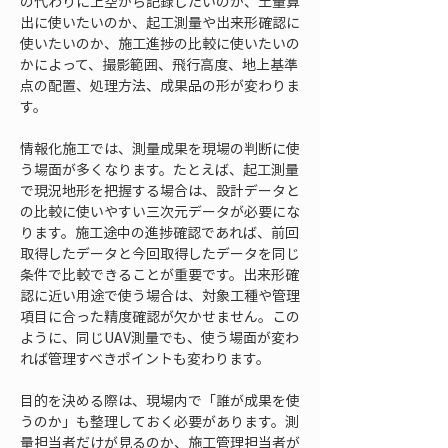
の代わりに上空から記録したいのか、土量算
出に使いたいのか、起工測量や出来形確認に
使いたいのか、施工進捗の比較に使いたいの
かによって、撮影範囲、飛行高度、地上基準
点の配置、処理方法、成果品の形が変わりま
す。
情報化施工では、測量成果を現場の判断に使
う場面が多くなります。たとえば、起工測量
で現況地形を把握する場合は、設計データと
の比較に使いやすい三次元データが必要にな
ります。施工途中の進捗確認であれば、前回
取得したデータと今回取得したデータを同じ
条件で比較できることが重要です。出来形確
認に近い用途で使う場合は、対象工種や管理
項目に合った精度確認が欠かせません。この
ように、同じUAV測量でも、使う場面が変わ
れば管理すべきポイントも変わります。
目的を決める際は、現場内で「誰が成果を使
うのか」も整理しておく必要があります。測
量担当者だけが見るのか、施工管理担当者が