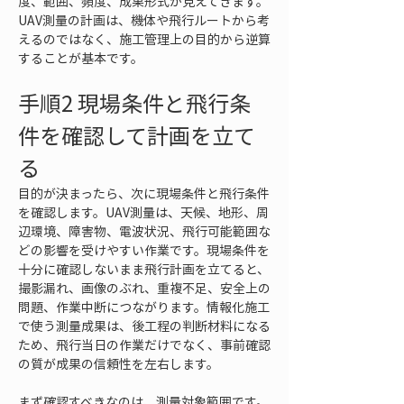
度、範囲、頻度、成果形式が見えてきます。
UAV測量の計画は、機体や飛行ルートから考
えるのではなく、施工管理上の目的から逆算
することが基本です。
手順2 現場条件と飛行条
件を確認して計画を立て
る
目的が決まったら、次に現場条件と飛行条件
を確認します。UAV測量は、天候、地形、周
辺環境、障害物、電波状況、飛行可能範囲な
どの影響を受けやすい作業です。現場条件を
十分に確認しないまま飛行計画を立てると、
撮影漏れ、画像のぶれ、重複不足、安全上の
問題、作業中断につながります。情報化施工
で使う測量成果は、後工程の判断材料になる
ため、飛行当日の作業だけでなく、事前確認
の質が成果の信頼性を左右します。
まず確認すべきなのは、測量対象範囲です。