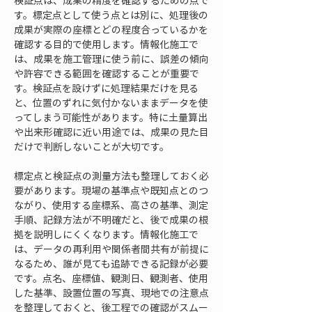
検証点は、成果の精度を確認するための点で
す。標定点として使う点とは別に、処理後の
成果が実際の座標とどの程度合っているかを
確認する目的で使用します。情報化施工で
は、成果を施工管理に使う前に、誤差の傾向
や許容できる範囲を確認することが重要で
す。検証点を設けずに処理結果だけを見る
と、位置のずれに気付かないままデータを使
ってしまう可能性があります。特に土量算出
や出来形確認に近い用途では、成果の見た目
だけで判断しないことが大切です。
標定点と検証点の測量方法も整理しておく必
要があります。現場の基準点や既知点とのつ
ながり、使用する座標系、高さの基準、測定
手順、記録方法が不明確だと、後で成果の根
拠を説明しにくくなります。情報化施工で
は、データの再利用や関係者間共有が前提に
なるため、誰が見ても追跡できる記録が必要
です。点名、座標値、観測日、観測者、使用
した基準、設置位置の写真、現地での注意点
を整理しておくと、後工程での確認がスムー