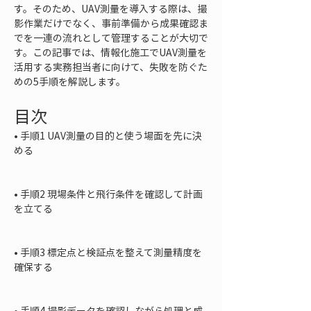
す。そのため、UAV測量を導入する際は、撮
影作業だけでなく、事前準備から成果確認ま
でを一連の流れとして管理することが大切で
す。この記事では、情報化施工でUAV測量を
活用する実務担当者に向けて、失敗を防ぐた
めの5手順を解説します。
目次
• 
手順1 UAV測量の目的と使う場面を先に決
める

• 
手順2 現場条件と飛行条件を確認して計画
を立てる

• 
手順3 標定点と検証点を整えて測量精度を
確保する

• 
手順4 撮影データを確認しながら処理と成