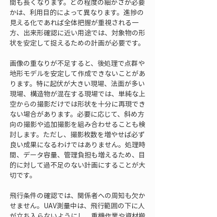
間も長くなります。どの程度の細かさが必要
かは、利用目的によって異なります。進捗の
見える化であれば全体把握が重視される一
方、出来形確認に近い用途では、対象物の形
状を安定して捉えるための計画が必要です。
画像の重なりが不足すると、後処理で点群や
地形モデルを安定して作成できないことがあ
ります。特に起伏が大きい現場、法面が多い
現場、構造物が混在する現場では、単純な上
空からの撮影だけでは形状を十分に再現でき
ない場合があります。必要に応じて、斜め方
向の撮影や追加撮影を組み合わせることも検
討します。ただし、撮影枚数を増やせば必ず
良い成果になるわけではありません。処理時
間、データ容量、管理負担も増えるため、目
的に対して過不足のない計画にすることが大
切です。
飛行条件の確認では、関係者への周知も欠か
せません。UAV測量中は、飛行範囲の下に人
が立ち入らないようにし、重機作業や資材搬