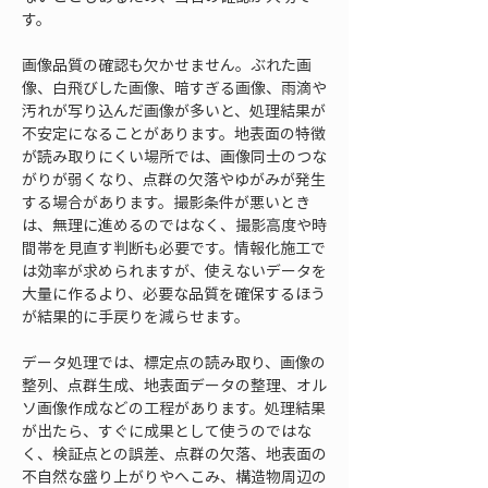
す。
画像品質の確認も欠かせません。ぶれた画
像、白飛びした画像、暗すぎる画像、雨滴や
汚れが写り込んだ画像が多いと、処理結果が
不安定になることがあります。地表面の特徴
が読み取りにくい場所では、画像同士のつな
がりが弱くなり、点群の欠落やゆがみが発生
する場合があります。撮影条件が悪いとき
は、無理に進めるのではなく、撮影高度や時
間帯を見直す判断も必要です。情報化施工で
は効率が求められますが、使えないデータを
大量に作るより、必要な品質を確保するほう
が結果的に手戻りを減らせます。
データ処理では、標定点の読み取り、画像の
整列、点群生成、地表面データの整理、オル
ソ画像作成などの工程があります。処理結果
が出たら、すぐに成果として使うのではな
く、検証点との誤差、点群の欠落、地表面の
不自然な盛り上がりやへこみ、構造物周辺の