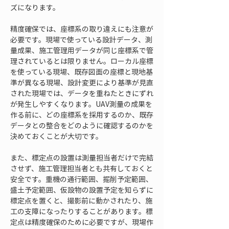
ズになります。
精度確保では、座標系の取り違えにも注意が
必要です。現場で使っている設計データ、測
量成果、施工管理用データが同じ座標系で管
理されているとは限りません。ローカル座標
を使っている現場、既存図面の座標と現地基
準が異なる現場、設計変更により基準が見直
された現場では、データを重ねたときにずれ
が発生しやすくなります。UAV測量の成果を
作る前に、どの座標系を採用するのか、既存
データとの整合をどのように確認するのかを
決めておくことが大切です。
また、標定点の設置は測量担当者だけで完結
させず、施工管理担当者とも共有しておくと
安全です。重機の通行範囲、掘削予定範囲、
盛土予定範囲、仮設物の設置予定を知らずに
標定点を置くと、撮影前に動かされたり、施
工の支障になったりすることがあります。標
定点は精度確保のために必要ですが、現場作