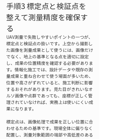
手順3 標定点と検証点を
整えて測量精度を確保す
る
UAV測量で失敗しやすいポイントの一つが、
標定点と検証点の扱いです。上空から撮影し
た画像を測量成果として使うには、画像だけ
でなく、地上の基準となる点を適切に設定
し、成果の位置精度を確認する必要がありま
す。情報化施工では、設計データや既存の測
量成果と重ね合わせて使う場面が多いため、
位置や高さがずれていると、施工判断に影響
するおそれがあります。見た目がきれいなオ
ルソ画像や点群であっても、座標が正しく管
理されていなければ、実務上は使いにくい成
果になります。
標定点は、画像処理で成果を正しい位置に合
わせるための基準です。現場全体に偏りなく
配置し、測量対象範囲の端部や高低差のある