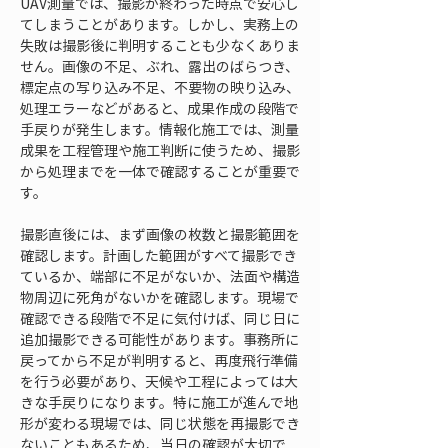
UAV測量では、撮影が終わった時点で安心し
てしまうことがあります。しかし、実務上の
失敗は撮影後に判明することも少なくありま
せん。画像の不足、ぶれ、露出のばらつき、
標定点の写り込み不足、不要物の映り込み、
処理エラーなどがあると、成果作成の段階で
手戻りが発生します。情報化施工では、測量
成果を工程管理や施工判断に使うため、撮影
から処理までを一体で確認することが重要で
す。
撮影直後には、まず画像の枚数と撮影範囲を
確認します。計画した範囲がすべて撮影でき
ているか、端部に不足がないか、法面や構造
物周辺に死角がないかを確認します。現場で
確認できる段階で不足に気付けば、同じ日に
追加撮影できる可能性があります。事務所に
戻ってから不足が判明すると、再度飛行準備
を行う必要があり、天候や工程によっては大
きな手戻りになります。特に施工が進んで地
形が変わる現場では、同じ状態を再撮影でき
ないこともあるため、当日の確認が大切で