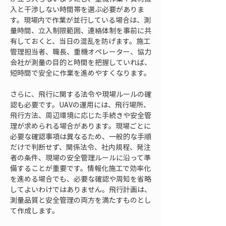
入と干渉しない時間帯を選ぶ必要がありま
す。現場内で作業が並行している場合は、測
量時間、立入制限範囲、連絡体制を事前に共
有しておくと、当日の混乱を防げます。施工
管理担当者、職長、重機オペレーター、協力
会社が測量の目的と時間を把握していれば、
短時間で安全に作業を進めやすくなります。
さらに、飛行に関する法令や現場ルールの確
認も必要です。UAVの運用には、飛行場所、
飛行方法、周辺環境に応じた手続きや安全管
理が求められる場合があります。現場ごとに
必要な確認事項は異なるため、一般的な手順
だけで判断せず、関係法令、社内規程、発注
者の条件、現場の安全管理ルールに沿って準
備することが重要です。情報化施工で効率化
を進める場合でも、必要な確認や周知を省略
してよいわけではありません。飛行計画は、
測量品質と安全管理の両方を満たすものとし
て作成します。