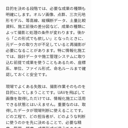
目的を決める段階では、必要な成果の種類も
明確にします。オルソ画像、点群、三次元地
形モデル、等高線、縦横断データ、土量比較
資料、施工前後の差分図など、成果の種類に
よって撮影と処理の条件が変わります。後か
ら「この形式でも欲しい」となったときに、
元データの取り方が不足していると再撮影が
必要になることがあります。特に情報化施工
では、設計データや施工管理システムに取り
込む前提で成果を使うこともあるため、座標
系、単位、ファイル形式、命名ルールまで確
認しておくと安全です。
現場でよくある失敗は、撮影作業そのものを
目的にしてしまうことです。UAVを飛ばして
画像を取得しただけでは、情報化施工に活用
できる状態とはいえません。重要なのは、取
得したデータが現場判断に使えることです。
どの工程で、どの担当者が、どのような判断
に使うのかを先に決めることで、必要な精