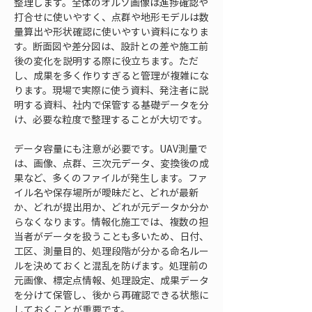
整理します。全体のオルソ画像は進捗確認や
打合せに使いやすく、点群や地形モデルは数
量算出や形状確認に使いやすい資料になりま
す。断面図や差分図は、設計との差や施工前
後の変化を説明する際に役立ちます。ただ
し、成果を多く作りすぎると管理が複雑にな
ります。現場で実際に使う資料、発注者に説
明する資料、社内で保管する基礎データを分
け、必要な粒度で整理することが大切です。
データ容量にも注意が必要です。UAV測量で
は、画像、点群、三次元データ、変換後の成
果など、多くのファイルが発生します。ファ
イル名や保存場所が曖昧だと、どれが最新
か、どれが提出用か、どれが元データか分か
らなくなります。情報化施工では、複数の担
当者がデータを扱うことも多いため、日付、
工区、測量目的、処理段階が分かる命名ルー
ルを決めておくと混乱を防げます。処理前の
元画像、標定点情報、処理設定、成果データ
を分けて保管し、後から再確認できる状態に
しておくことが重要です。