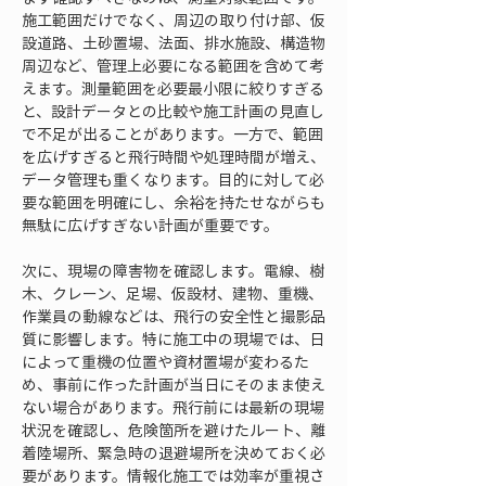
施工範囲だけでなく、周辺の取り付け部、仮
設道路、土砂置場、法面、排水施設、構造物
周辺など、管理上必要になる範囲を含めて考
えます。測量範囲を必要最小限に絞りすぎる
と、設計データとの比較や施工計画の見直し
で不足が出ることがあります。一方で、範囲
を広げすぎると飛行時間や処理時間が増え、
データ管理も重くなります。目的に対して必
要な範囲を明確にし、余裕を持たせながらも
無駄に広げすぎない計画が重要です。
次に、現場の障害物を確認します。電線、樹
木、クレーン、足場、仮設材、建物、重機、
作業員の動線などは、飛行の安全性と撮影品
質に影響します。特に施工中の現場では、日
によって重機の位置や資材置場が変わるた
め、事前に作った計画が当日にそのまま使え
ない場合があります。飛行前には最新の現場
状況を確認し、危険箇所を避けたルート、離
着陸場所、緊急時の退避場所を決めておく必
要があります。情報化施工では効率が重視さ