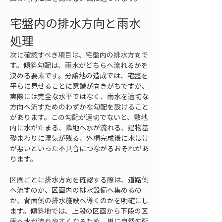
宅盤内の排水方向と雨水
処理
次に確認すべき項目は、宅盤内の排水方向で
す。傾斜勾配は、雨水がどちらへ流れるかを
決める要素です。分譲地の造成では、宅盤を
平らに見せることに意識が向きがちですが、
実際には完全な水平ではなく、雨水を適切な
方向へ流すためのわずかな勾配を設けること
があります。この勾配が適切でないと、敷地
内に水がたまる、隣地へ水が流れる、建物基
礎まわりに湿気が残る、外構完成後に水はけ
が悪いといった不具合につながるおそれがあ
ります。
区画ごとに排水方向を確認する際は、道路側
へ流すのか、区画内の排水設備へ集めるの
か、背面側の排水施設へ導くのかを明確にし
ます。傾斜地では、上段の区画から下段の区
画へ水が流れやすくなるため、単に自然勾配