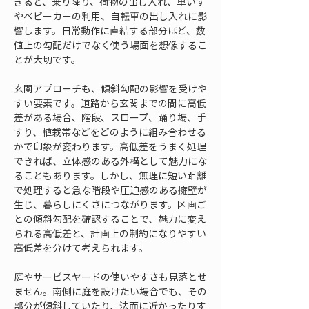
ぎると、乗り降り、荷物の出し入れ、車いす
やベビーカーの利用、自転車の出し入れに影
響します。日常動作に直結する部分ほど、数
値上の勾配だけでなく使う場面を想像するこ
とが大切です。
玄関アプローチも、傾斜勾配の影響を受けや
すい要素です。道路から玄関までの間に高低
差がある場合、階段、スロープ、踊り場、手
すり、植栽帯などをどのように組み合わせる
かで印象が変わります。高低差をうまく処理
できれば、立体感のある外構として魅力にな
ることもあります。しかし、無理に短い距離
で処理すると急な階段や圧迫感のある擁壁が
生じ、暮らしにくさにつながります。区画ご
との傾斜勾配を確認することで、魅力に変え
られる高低差と、計画上の制約になりやすい
高低差を分けて考えられます。
庭やサービスヤードの使いやすさも見落とせ
ません。南側に庭を設けたい場合でも、その
部分が傾斜していたり、法面に近かったりす