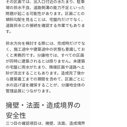
その区画では、出入口付近の水たまり、駐車
場の排水不良、道路側溝の能力不足といった
問題が起こる可能性があります。区画ごとの
傾斜勾配を見ることは、宅盤内だけでなく、
道路排水との接続を確認する作業でもありま
す。
排水方向を検討する際には、完成時だけでな
く、施工途中や建築途中の状態も意識してお
くと実務的です。分譲地では、すべての区画
が同時に建築されるとは限りません。未建築
の宅盤に雨水がたまり、隣接区画や道路へ土
砂が流出することもあります。造成完了後か
ら建築着工までの期間を含めて、区画ごとに
水の逃げ道を確保することが、分譲地全体の
管理品質につながります。
擁壁・法面・造成境界の
安全性
三つ目の確認項目は、擁壁、法面、造成境界