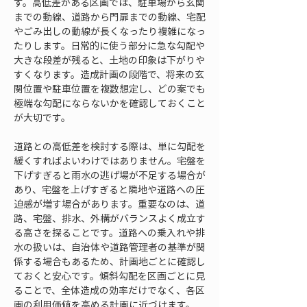
す。高低差がある区画では、駐車場から玄関
までの動線、道路から門扉までの動線、宅配
やごみ出しの動線が長くなったり複雑になっ
たりします。日常的に使う部分に急な勾配や
大きな段差が残ると、土地の印象は下がりや
すくなります。造成計画の段階で、将来の玄
関位置や駐車位置を複数想定し、どの案でも
極端な勾配にならないかを確認しておくこと
が大切です。
道路との高低差を検討する際は、単に勾配を
緩くすればよいわけではありません。宅盤を
下げすぎると雨水の逃げ場が不足する場合が
あり、宅盤を上げすぎると隣地や道路への圧
迫感が増す場合があります。重要なのは、道
路、宅盤、排水、外構がバランスよく成立す
る高さを探ることです。道路への乗入れや排
水の扱いは、自治体や道路管理者の基準が関
係する場合もあるため、計画地ごとに確認し
ておくと安心です。傾斜勾配を区画ごとに見
ることで、全体造成の効率だけでなく、各区
画の利用価値を高める計画に近づけます。