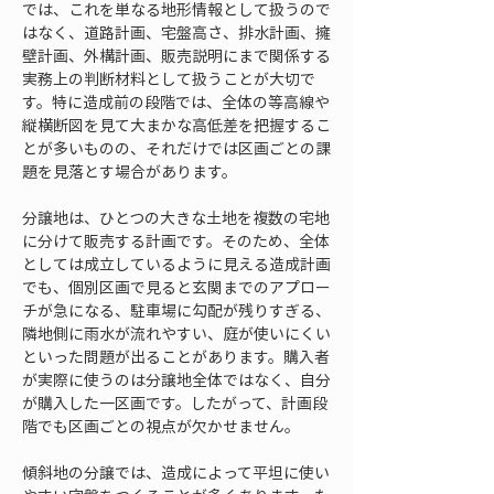
では、これを単なる地形情報として扱うので
はなく、道路計画、宅盤高さ、排水計画、擁
壁計画、外構計画、販売説明にまで関係する
実務上の判断材料として扱うことが大切で
す。特に造成前の段階では、全体の等高線や
縦横断図を見て大まかな高低差を把握するこ
とが多いものの、それだけでは区画ごとの課
題を見落とす場合があります。
分譲地は、ひとつの大きな土地を複数の宅地
に分けて販売する計画です。そのため、全体
としては成立しているように見える造成計画
でも、個別区画で見ると玄関までのアプロー
チが急になる、駐車場に勾配が残りすぎる、
隣地側に雨水が流れやすい、庭が使いにくい
といった問題が出ることがあります。購入者
が実際に使うのは分譲地全体ではなく、自分
が購入した一区画です。したがって、計画段
階でも区画ごとの視点が欠かせません。
傾斜地の分譲では、造成によって平坦に使い