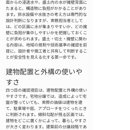
面からの浸透水や、盛土内の水が擁壁背面に
たまると、構造物に負担がかかることがあり
ます。排水設備や水抜きの考え方は専門的な
設計判断になりますが、実務担当者として
は、どの区画に水が集まりやすいか、どの擁
壁に負担が集中しやすいかを把握しておくこ
とが求められます。盛土・切土・擁壁に関わ
る内容は、地域の規制や技術基準の確認を前
提に、設計者や施工者と共有して判断するこ
とが安全性を見える化する第一歩です。
建物配置と外構の使いや
すさ
四つ目の確認項目は、建物配置と外構の使い
やすさです。宅地分譲では、造成によって宅
盤が整っていても、実際の価値は建物を建
て、駐車場や庭、アプローチをつくったとき
に判断されます。傾斜勾配が残る区画では、
建物をどこに置くかによって、暮らしやすさ
が大きく変わります。建築前の分譲段階であ