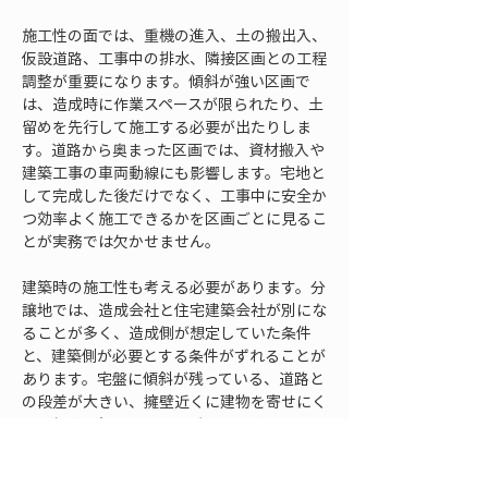
施工性の面では、重機の進入、土の搬出入、
仮設道路、工事中の排水、隣接区画との工程
調整が重要になります。傾斜が強い区画で
は、造成時に作業スペースが限られたり、土
留めを先行して施工する必要が出たりしま
す。道路から奥まった区画では、資材搬入や
建築工事の車両動線にも影響します。宅地と
して完成した後だけでなく、工事中に安全か
つ効率よく施工できるかを区画ごとに見るこ
とが実務では欠かせません。
建築時の施工性も考える必要があります。分
譲地では、造成会社と住宅建築会社が別にな
ることが多く、造成側が想定していた条件
と、建築側が必要とする条件がずれることが
あります。宅盤に傾斜が残っている、道路と
の段差が大きい、擁壁近くに建物を寄せにく
い、仮設足場のスペースが取りにくいといっ
た問題は、建築段階で初めて表面化すること
があります。造成段階で区画ごとの傾斜勾配