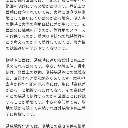
法面が残る区画では、勾配の角度と利用可能
範囲を明確にする必要があります。登記上の
面積には含まれていても、実際には庭や駐車
場として使いにくい部分がある場合、購入者
の期待と実際の利用価値に差が生じます。法
面部分に植栽を行うのか、管理用のスペース
を確保するのか、草刈りや排水の維持管理を
どう考えるのかまで整理しておくと、販売後
の認識違いを防ぎやすくなります。
擁壁や法面は、造成時に適切な設計と施工が
求められる部分です。高さ、地盤条件、排水
処理、背面土の状態、隣接構造物との距離な
ど、確認すべき要素が多くあります。実務担
当者が傾斜勾配を見る際には、単に「高低差
がある」と把握するだけでなく、その高低差
をどの構造で処理するのかを区画ごとに確認
することが重要です。小さな高低差でも、敷
地の端から端まで連続すれば外構費や施工手
間に影響します。
造成境界付近では、隣地との高さ関係も慎重