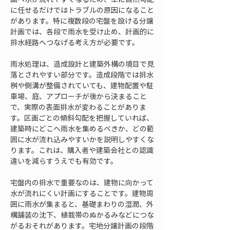
に任せるだけではトラブルの原因になること
があります。特に複数段の宅盤を設ける分譲
計画では、各段で雨水を受け止め、計画的に
排水経路へつなげる考え方が必要です。
雨水処理は、造成設計と建築外構の境目で見
落とされやすい部分です。造成段階では排水
桝や側溝が整備されていても、建物配置や駐
車場、庭、アプローチが後から決まること
で、実際の表面排水が変わることがありま
す。区画ごとの傾斜勾配を把握していれば、
建築時にどこへ雨水を集めるべきか、どの範
囲に水が流れ込みやすいかを説明しやすくな
ります。これは、購入者や建築会社との認識
違いを減らすうえでも有効です。
宅盤内の排水で重要なのは、建物に向かって
水が流れにくい計画にすることです。建物周
囲に雨水が集まると、基礎まわりの湿潤、外
構舗装の沈下、植栽帯のぬかるみなどにつな
がるおそれがあります。宅地分譲計画の段階