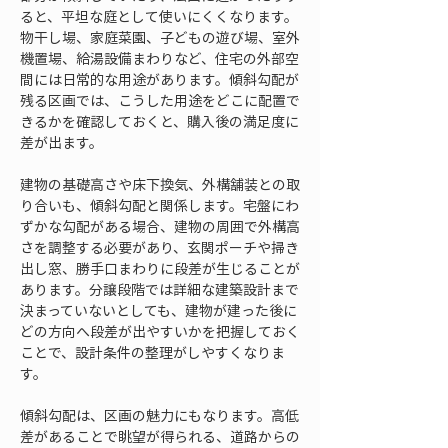
ると、平坦な庭として使いにくくなります。
物干し場、家庭菜園、子どもの遊び場、室外
機置場、給湯設備まわりなど、住宅の外部空
間には日常的な用途があります。傾斜勾配が
残る区画では、こうした用途をどこに配置で
きるかを確認しておくと、購入後の満足度に
差が出ます。
建物の基礎高さや床下換気、外構舗装との取
り合いも、傾斜勾配と関係します。宅盤にわ
ずかな勾配がある場合、建物の周囲で外構高
さを調整する必要があり、玄関ポーチや掃き
出し窓、勝手口まわりに段差が生じることが
あります。分譲段階では詳細な建築設計まで
決まっていないとしても、建物が建った後に
どの方向へ段差が出やすいかを把握しておく
ことで、設計条件の整理がしやすくなりま
す。
傾斜勾配は、区画の魅力にもなります。高低
差があることで眺望が得られる、道路からの