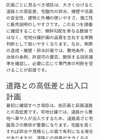
区画ごとに見るべき項目は、大きく分けると
道路との高低差、宅盤内の排水、擁壁や法面
の安全性、建物と外構の使いやすさ、施工性
と販売説明のしやすさです。この五つを順番
に確認することで、傾斜勾配を単なる数値で
はなく、宅地分譲計画の品質を左右する実務
判断として扱いやすくなります。なお、実際
の造成・擁壁・排水計画では、敷地条件、自
治体の条例、許認可の要否、関係する技術基
準を確認し、必要に応じて専門家の判断を受
けることが前提です。
道路との高低差と出入口
計画
最初に確認すべき項目は、各区画と前面道路
との高低差です。宅地分譲では、道路から敷
地へ車や人が出入りするため、道路高さと宅
盤高さの関係が重要になります。宅盤を高く
すれば排水や見晴らしの面で有利になる場合
がありますが、道路との段差が大きくなる