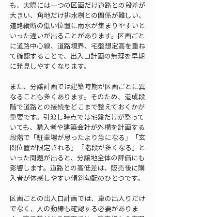
も、実際には一つの区画だけ道路との段差が
大きい、角地だけ排水桝との関係が難しい、
道路縦断の低い位置に雨水が集まりやすいと
いった違いが出ることがあります。区画ごと
に道路中心線、道路境界、宅盤想定高を重ね
て確認することで、出入口計画の無理を早期
に発見しやすくなります。
また、分譲計画では建築時期が区画ごとに異
なることも多くあります。そのため、造成段
階で道路との接続をどこまで整えておくかが
重要です。引渡し時点では宅盤だけが整って
いても、購入者や建築会社が外構を計画する
段階で「駐車場が思ったより急になる」「玄
関位置が限定される」「階段が多くなる」と
いった問題が出ると、分譲地全体の評価にも
影響します。道路との高低差は、販売後に購
入者が体感しやすい傾斜勾配のひとつです。
区画ごとの出入口計画では、車の出入りだけ
でなく、人の動線も確認する必要がありま