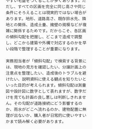
やすい宅盤をつくることが多くあります。た
だし、すべての区画を完全に同じ高さや同じ
条件にそろえることは現実的ではない場合が
あります。地形、道路高さ、既存排水先、隣
地との関係、造成土量、擁壁の規模などが複
雑に関係するためです。だからこそ、各区画
の傾斜勾配を把握し、どこまで造成で調整
し、どこから建築や外構で対応するのかを早
い段階で整理することが重要になります。
実務担当者が「傾斜勾配」で検索する背景に
は、現地の見方を確認したい、分譲計画上の
注意点を整理したい、造成後のトラブルを避
けたい、説明資料に使える観点を知りたいと
いった目的が考えられます。傾斜勾配は測量
図や設計図に数字として表れますが、数字だ
けを見ても計画の良し悪しは判断しきれませ
ん。その勾配が道路接続にどう影響するの
か、雨水がどこへ流れるのか、建物配置に無
理が出ないか、購入者が日常的に使いやすい
かまで読み解く必要があります。