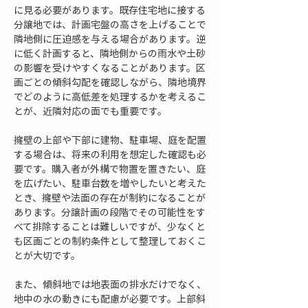
に見る必要があります。既存住宅地に接する
分譲地では、計画宅盤の高さを上げることで
隣地側に圧迫感を与える場合があります。逆
に低く計画すると、隣地側からの雨水や土砂
の影響を受けやすくなることがあります。区
画ごとの傾斜勾配を確認しながら、隣地境界
でどのように高低差を処理するかを考えるこ
とが、近隣対応の面でも重要です。
擁壁の上部や下部に建物、駐車場、庭を配置
する場合は、将来の利用を想定した確認も必
要です。購入者が外構で物置を置きたい、庭
を広げたい、駐車台数を増やしたいと考えた
とき、擁壁や法面の存在が制約になることが
あります。分譲計画の段階でその可能性をす
べて排除することは難しいですが、少なくと
も区画ごとの制約条件として整理しておくこ
とが大切です。
また、傾斜地では地表面の排水だけでなく、
地中の水の動きにも配慮が必要です。上部斜